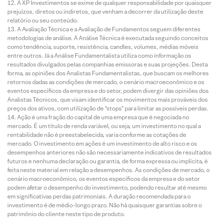
A XP Investimentos se exime de qualquer responsabilidade por quaisquer
prejuízos, diretos ou indiretos, que venham a decorrer da utilização deste
relatório ou seu conteúdo.
A Avaliação Técnica e a Avaliação de Fundamentos seguem diferentes
metodologias de análise. A Análise Técnica é executada seguindo conceitos
como tendência, suporte, resistência, candles, volumes, médias móveis
entre outros. Já a Análise Fundamentalista utiliza como informação os
resultados divulgados pelas companhias emissoras e suas projeções. Desta
forma, as opiniões dos Analistas Fundamentalistas, que buscam os melhores
retornos dadas as condições de mercado, o cenário macroeconômico e os
eventos específicos da empresa e do setor, podem divergir das opiniões dos
Analistas Técnicos, que visam identificar os movimentos mais prováveis dos
preços dos ativos, com utilização de “stops” para limitar as possíveis perdas.
Ação é uma fração do capital de uma empresa que é negociada no
mercado. É um título de renda variável, ou seja, um investimento no qual a
rentabilidade não é preestabelecida, varia conforme as cotações de
mercado. O investimento em ações é um investimento de alto risco e os
desempenhos anteriores não são necessariamente indicativos de resultados
futuros e nenhuma declaração ou garantia, de forma expressa ou implícita, é
feita neste material em relação a desempenhos. As condições de mercado, o
cenário macroeconômico, os eventos específicos da empresa e do setor
podem afetar o desempenho do investimento, podendo resultar até mesmo
em significativas perdas patrimoniais. A duração recomendada para o
investimento é de médio-longo prazo. Não há quaisquer garantias sobre o
patrimônio do cliente neste tipo de produto.