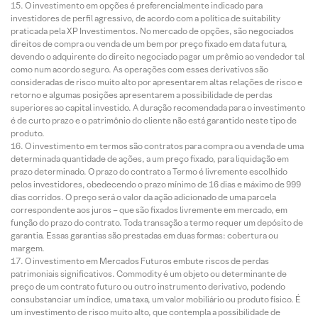
O investimento em opções é preferencialmente indicado para
investidores de perfil agressivo, de acordo com a política de suitability
praticada pela XP Investimentos. No mercado de opções, são negociados
direitos de compra ou venda de um bem por preço fixado em data futura,
devendo o adquirente do direito negociado pagar um prêmio ao vendedor tal
como num acordo seguro. As operações com esses derivativos são
consideradas de risco muito alto por apresentarem altas relações de risco e
retorno e algumas posições apresentarem a possibilidade de perdas
superiores ao capital investido. A duração recomendada para o investimento
é de curto prazo e o patrimônio do cliente não está garantido neste tipo de
produto.
O investimento em termos são contratos para compra ou a venda de uma
determinada quantidade de ações, a um preço fixado, para liquidação em
prazo determinado. O prazo do contrato a Termo é livremente escolhido
pelos investidores, obedecendo o prazo mínimo de 16 dias e máximo de 999
dias corridos. O preço será o valor da ação adicionado de uma parcela
correspondente aos juros – que são fixados livremente em mercado, em
função do prazo do contrato. Toda transação a termo requer um depósito de
garantia. Essas garantias são prestadas em duas formas: cobertura ou
margem.
O investimento em Mercados Futuros embute riscos de perdas
patrimoniais significativos. Commodity é um objeto ou determinante de
preço de um contrato futuro ou outro instrumento derivativo, podendo
consubstanciar um índice, uma taxa, um valor mobiliário ou produto físico. É
um investimento de risco muito alto, que contempla a possibilidade de