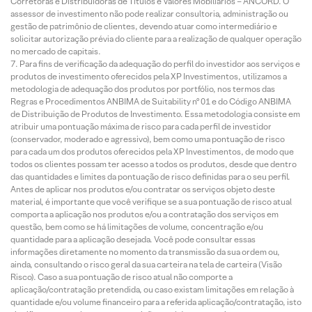
Corretoras e Distribuidoras de Títulos e Valores Mobiliários – ANCORD. O
assessor de investimento não pode realizar consultoria, administração ou
gestão de patrimônio de clientes, devendo atuar como intermediário e
solicitar autorização prévia do cliente para a realização de qualquer operação
no mercado de capitais.
Para fins de verificação da adequação do perfil do investidor aos serviços e
produtos de investimento oferecidos pela XP Investimentos, utilizamos a
metodologia de adequação dos produtos por portfólio, nos termos das
Regras e Procedimentos ANBIMA de Suitability nº 01 e do Código ANBIMA
de Distribuição de Produtos de Investimento. Essa metodologia consiste em
atribuir uma pontuação máxima de risco para cada perfil de investidor
(conservador, moderado e agressivo), bem como uma pontuação de risco
para cada um dos produtos oferecidos pela XP Investimentos, de modo que
todos os clientes possam ter acesso a todos os produtos, desde que dentro
das quantidades e limites da pontuação de risco definidas para o seu perfil.
Antes de aplicar nos produtos e/ou contratar os serviços objeto deste
material, é importante que você verifique se a sua pontuação de risco atual
comporta a aplicação nos produtos e/ou a contratação dos serviços em
questão, bem como se há limitações de volume, concentração e/ou
quantidade para a aplicação desejada. Você pode consultar essas
informações diretamente no momento da transmissão da sua ordem ou,
ainda, consultando o risco geral da sua carteira na tela de carteira (Visão
Risco). Caso a sua pontuação de risco atual não comporte a
aplicação/contratação pretendida, ou caso existam limitações em relação à
quantidade e/ou volume financeiro para a referida aplicação/contratação, isto