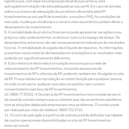
significa que, com base na composição atual da sua carteira, esta
aplicação/contratação não está adequada ao seu perfil. Em caso de dúvidas
sobre o processo de adequação dos produtos oferecidos pela XP
Investimentos ao seu perfil de investidor, consulte o FAQ. As condições de
mercado, mudanças climáticas e o cenário macroeconômico podem afetar o
desempenho do investimento.
A rentabilidade de produtos financeiros pode apresentar variações e seu
preço ou valor pode aumentar ou diminuir num curto espaço de tempo. Os
desempenhos anteriores não são necessariamente indicativos de resultados
futuros. A rentabilidade divulgada não é líquida de impostos. As informações
presentes neste material são baseadas em simulações e os resultados reais
poderão ser significativamente diferentes.
Este relatório é destinado à circulação exclusiva para a rede de
relacionamento da XP Investimentos, incluindo assessores de
investimentos da XP e clientes da XP, podendo também ser divulgado no site
da XP. Fica proibida sua reprodução ou redistribuição para qualquer pessoa,
no todo ou em parte, qualquer que seja o propósito, sem o prévio
consentimento expresso da XP Investimentos.
0800 77 20202. A Ouvidoria da XP Investimentos tem a missão de servir
de canal de contato sempre que os clientes que não se sentirem satisfeitos
com as soluções dadas pela empresa aos seus problemas. O contato pode
ser realizado por meio do telefone: 0800 722 3710.
O custo da operação e a política de cobrança estão definidos nas tabelas
de custos operacionais disponibilizadas no site da XP Investimentos:
www.xpi.com.br.