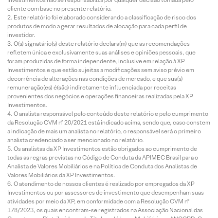
cliente com base no presente relatório.
Este relatório foi elaborado considerando a classificação de risco dos
produtos de modo a gerar resultados de alocação para cada perfil de
investidor.
O(s) signatário(s) deste relatório declara(m) que as recomendações
refletem única e exclusivamente suas análises e opiniões pessoais, que
foram produzidas de forma independente, inclusive em relação à XP
Investimentos e que estão sujeitas a modificações sem aviso prévio em
decorrência de alterações nas condições de mercado, e que sua(s)
remuneração(es) é(são) indiretamente influenciada por receitas
provenientes dos negócios e operações financeiras realizadas pela XP
Investimentos.
O analista responsável pelo conteúdo deste relatório e pelo cumprimento
da Resolução CVM nº 20/2021 está indicado acima, sendo que, caso constem
a indicação de mais um analista no relatório, o responsável será o primeiro
analista credenciado a ser mencionado no relatório.
Os analistas da XP Investimentos estão obrigados ao cumprimento de
todas as regras previstas no Código de Conduta da APIMEC Brasil para o
Analista de Valores Mobiliários e na Política de Conduta dos Analistas de
Valores Mobiliários da XP Investimentos.
O atendimento de nossos clientes é realizado por empregados da XP
Investimentos ou por assessores de investimento que desempenham suas
atividades por meio da XP, em conformidade com a Resolução CVM nº
178/2023, os quais encontram-se registrados na Associação Nacional das