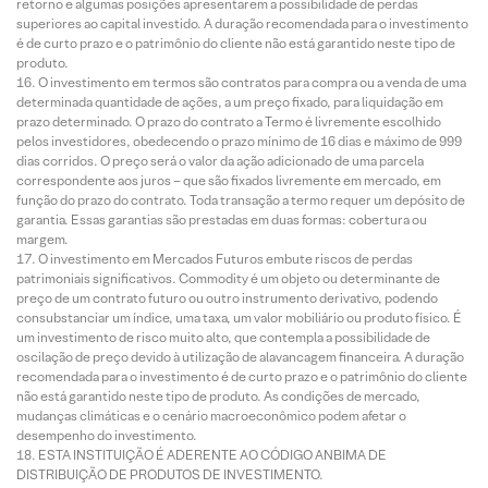
retorno e algumas posições apresentarem a possibilidade de perdas
superiores ao capital investido. A duração recomendada para o investimento
é de curto prazo e o patrimônio do cliente não está garantido neste tipo de
produto.
O investimento em termos são contratos para compra ou a venda de uma
determinada quantidade de ações, a um preço fixado, para liquidação em
prazo determinado. O prazo do contrato a Termo é livremente escolhido
pelos investidores, obedecendo o prazo mínimo de 16 dias e máximo de 999
dias corridos. O preço será o valor da ação adicionado de uma parcela
correspondente aos juros – que são fixados livremente em mercado, em
função do prazo do contrato. Toda transação a termo requer um depósito de
garantia. Essas garantias são prestadas em duas formas: cobertura ou
margem.
O investimento em Mercados Futuros embute riscos de perdas
patrimoniais significativos. Commodity é um objeto ou determinante de
preço de um contrato futuro ou outro instrumento derivativo, podendo
consubstanciar um índice, uma taxa, um valor mobiliário ou produto físico. É
um investimento de risco muito alto, que contempla a possibilidade de
oscilação de preço devido à utilização de alavancagem financeira. A duração
recomendada para o investimento é de curto prazo e o patrimônio do cliente
não está garantido neste tipo de produto. As condições de mercado,
mudanças climáticas e o cenário macroeconômico podem afetar o
desempenho do investimento.
ESTA INSTITUIÇÃO É ADERENTE AO CÓDIGO ANBIMA DE
DISTRIBUIÇÃO DE PRODUTOS DE INVESTIMENTO.