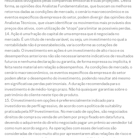
resultados divulgados pelas companhias emissoras e suas projeções. Desta
forma, as opiniões dos Analistas Fundamentalistas, que buscam os melhores
retornos dadas as condições de mercado, o cenário macroeconômico e os
eventos específicos da empresa e do setor, podem divergir das opiniões dos
Analistas Técnicos, que visam identificar os movimentos mais prováveis dos
preços dos ativos, com utilização de “stops” para limitar as possíveis perdas.
Ação é uma fração do capital de uma empresa que é negociada no
mercado. É um título de renda variável, ou seja, um investimento no qual a
rentabilidade não é preestabelecida, varia conforme as cotações de
mercado. O investimento em ações é um investimento de alto risco e os
desempenhos anteriores não são necessariamente indicativos de resultados
futuros e nenhuma declaração ou garantia, de forma expressa ou implícita, é
feita neste material em relação a desempenhos. As condições de mercado, o
cenário macroeconômico, os eventos específicos da empresa e do setor
podem afetar o desempenho do investimento, podendo resultar até mesmo
em significativas perdas patrimoniais. A duração recomendada para o
investimento é de médio-longo prazo. Não há quaisquer garantias sobre o
patrimônio do cliente neste tipo de produto.
O investimento em opções é preferencialmente indicado para
investidores de perfil agressivo, de acordo com a política de suitability
praticada pela XP Investimentos. No mercado de opções, são negociados
direitos de compra ou venda de um bem por preço fixado em data futura,
devendo o adquirente do direito negociado pagar um prêmio ao vendedor tal
como num acordo seguro. As operações com esses derivativos são
consideradas de risco muito alto por apresentarem altas relações de risco e