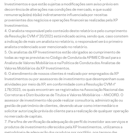
Investimentos e que estão sujeitas a modificações sem aviso prévio em
decorrência de alterações nas condições de mercado, e que sua(s)
remuneração(es) é(são) indiretamente influenciada por receitas
provenientes dos negócios e operações financeiras realizadas pela XP
Investimentos.
O analista responsável pelo conteúdo deste relatório e pelo cumprimento
da Resolução CVM nº 20/2021 está indicado acima, sendo que, caso constem
a indicação de mais um analista no relatório, o responsável será o primeiro
analista credenciado a ser mencionado no relatório.
Os analistas da XP Investimentos estão obrigados ao cumprimento de
todas as regras previstas no Código de Conduta da APIMEC Brasil para o
Analista de Valores Mobiliários e na Política de Conduta dos Analistas de
Valores Mobiliários da XP Investimentos.
O atendimento de nossos clientes é realizado por empregados da XP
Investimentos ou por assessores de investimento que desempenham suas
atividades por meio da XP, em conformidade com a Resolução CVM nº
178/2023, os quais encontram-se registrados na Associação Nacional das
Corretoras e Distribuidoras de Títulos e Valores Mobiliários – ANCORD. O
assessor de investimento não pode realizar consultoria, administração ou
gestão de patrimônio de clientes, devendo atuar como intermediário e
solicitar autorização prévia do cliente para a realização de qualquer operação
no mercado de capitais.
Para fins de verificação da adequação do perfil do investidor aos serviços e
produtos de investimento oferecidos pela XP Investimentos, utilizamos a
metodologia de adequação dos produtos por portfólio, nos termos das