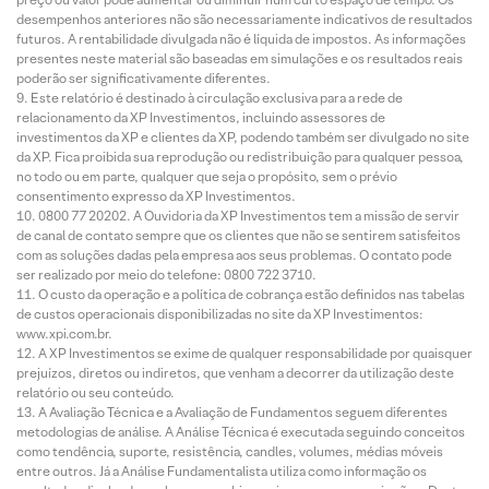
desempenhos anteriores não são necessariamente indicativos de resultados
futuros. A rentabilidade divulgada não é líquida de impostos. As informações
presentes neste material são baseadas em simulações e os resultados reais
poderão ser significativamente diferentes.
Este relatório é destinado à circulação exclusiva para a rede de
relacionamento da XP Investimentos, incluindo assessores de
investimentos da XP e clientes da XP, podendo também ser divulgado no site
da XP. Fica proibida sua reprodução ou redistribuição para qualquer pessoa,
no todo ou em parte, qualquer que seja o propósito, sem o prévio
consentimento expresso da XP Investimentos.
0800 77 20202. A Ouvidoria da XP Investimentos tem a missão de servir
de canal de contato sempre que os clientes que não se sentirem satisfeitos
com as soluções dadas pela empresa aos seus problemas. O contato pode
ser realizado por meio do telefone: 0800 722 3710.
O custo da operação e a política de cobrança estão definidos nas tabelas
de custos operacionais disponibilizadas no site da XP Investimentos:
www.xpi.com.br.
A XP Investimentos se exime de qualquer responsabilidade por quaisquer
prejuízos, diretos ou indiretos, que venham a decorrer da utilização deste
relatório ou seu conteúdo.
A Avaliação Técnica e a Avaliação de Fundamentos seguem diferentes
metodologias de análise. A Análise Técnica é executada seguindo conceitos
como tendência, suporte, resistência, candles, volumes, médias móveis
entre outros. Já a Análise Fundamentalista utiliza como informação os