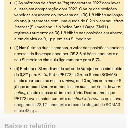
(i) As métricas de
short selling
encerraram 2023 com leves
ajustes em comparação com 2022. O valor das posições
vendidas em aberto do Ibovespa caiu R$ 1,8 bilhão ao longo
do ano, juntamente com uma queda de 0,2 p.p. em seu
short
interest
(SI) mediano. Já o índice Small Caps (SMLL)
registrou aumento de R$ 1,8 bilhão nas posições em aberto,
além de alta de 0,1 p.p. em seu SI mediano.
(ii) Nas últimas duas semanas, o valor das posições vendidas
abertas do Ibovespa encolheu R$ 3,6 bilhões, enquanto o
seu SI mediano diminuiu ligeiramente para 5,7%
(iii) Embora o SI mediano do setor de Varejo tenha diminuído
de 6,8% para 6,1%, Petz (PETZ3) e Grupo Soma (SOMA3)
ainda aparecem no nosso
ranking
de 10 ações com maior SI,
já que ambas tiveram aumentos em suas métricas de
short
selling
desde o nosso último relatório. Destacamos que
PETZ3 teve o maior aumento de
short interest
na quinzena,
chegando a 22,1%, enquanto a taxa de aluguel de SOMA3
subiu 43 p.p..
Baixe o relatório