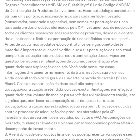
Regras e Procedimentos ANBIMA de Suitability nº 01 e do Código ANBIMA
de Distribuição de Produtos de Investimento. Essa metodologia consiste em
atribuir uma pontuação máxima de risco para cada perfil de investidor
(conservador, moderado e agressivo), bem como uma pontuação de risco
para cada um dos produtos oferecidos pela XP Investimentos, de modo que
todos os clientes possam ter acesso a todos os produtos, desde que dentro
das quantidades e limites da pontuação de risco definidas para o seu perfil.
Antes de aplicar nos produtos e/ou contratar os serviços objeto deste
material, é importante que você verifique se a sua pontuação de risco atual
comporta a aplicação nos produtos e/ou a contratação dos serviços em
questão, bem como se há limitações de volume, concentração e/ou
quantidade para a aplicação desejada. Você pode consultar essas
informações diretamente no momento da transmissão da sua ordem ou,
ainda, consultando o risco geral da sua carteira na tela de carteira (Visão
Risco). Caso a sua pontuação de risco atual não comporte a
aplicação/contratação pretendida, ou caso existam limitações em relação à
quantidade e/ou volume financeiro para a referida aplicação/contratação, isto
significa que, com base na composição atual da sua carteira, esta
aplicação/contratação não está adequada ao seu perfil. Em caso de dúvidas
sobre o processo de adequação dos produtos oferecidos pela XP
Investimentos ao seu perfil de investidor, consulte o FAQ. As condições de
mercado, mudanças climáticas e o cenário macroeconômico podem afetar o
desempenho do investimento.
A rentabilidade de produtos financeiros pode apresentar variações e seu
preço ou valor pode aumentar ou diminuir num curto espaço de tempo. Os