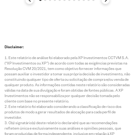
Disclaimer:
Este relatório de análise foi elaborado pela XP Investimentos CCTVM S.A.
(“XP Investimentos ou XP”) de acordo com todas as exigências previstas na
Resolução CVM 20/2021, tem como objetivo fornecer informações que
possam auxiliar o investidor a tomar sua própria decisão de investimento, não
constituindo qualquer tipo de oferta ou solicitação de compra e/ou venda de
qualquer produto. As informações contidas neste relatório são consideradas
válidas na data de sua divulgação e foram obtidas de fontes públicas. A XP
Investimentos não se responsabiliza por qualquer decisão tomada pelo
cliente com base no presente relatório.
Este relatório foi elaborado considerando a classificação de risco dos
produtos de modo a gerar resultados de alocação para cada perfil de
investidor.
O(s) signatário(s) deste relatório declara(m) que as recomendações
refletem única e exclusivamente suas análises e opiniões pessoais, que
foram produzidas de forma independente, inclusive em relação à XP