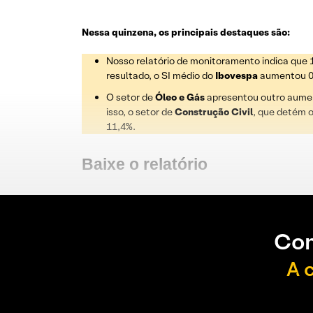
Nessa quinzena, os principais destaques são:
Nosso relatório de monitoramento indica que
resultado, o SI médio do
Ibovespa
aumentou 0,
O setor de
Óleo e Gás
apresentou outro aumen
isso, o setor de
Construção Civil
, que detém o
11,4%.
Baixe o relatório
Con
A 