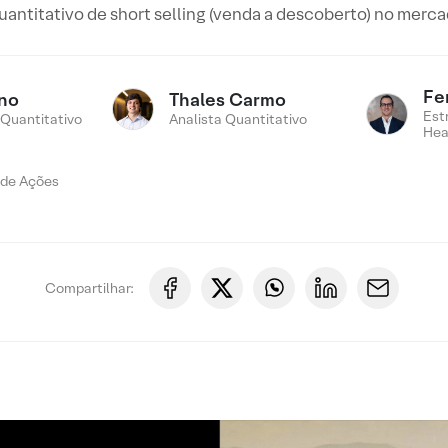
ntitativo de short selling (venda a descoberto) no merc
Fe
ino
Thales Carmo
Est
 Quantitativo
Analista Quantitativo
Hea
 de Ações
Compartilhar: