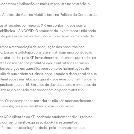
constem a indicação de mais um analista no relatório, o
Analista de Valores Mobiliários e na Política de Conduta dos
s atividades por meio da XP, em conformidade com a
Mobiliários – ANCORD. O assessor de investimento não pode
iente para a realização de qualquer operação no mercado de
lizamos a metodologia de adequação dos produtos por
to. Essa metodologia consiste em atribuir uma pontuação
tos oferecidos pela XP Investimentos, de modo que todos os
ntes de aplicar nos produtos e/ou contratar os serviços
 dos serviços em questão, bem como se há limitações de
o da sua ordem ou, ainda, consultando o risco geral da sua
m limitações em relação à quantidade e/ou volume financeiro
equada ao seu perfil. Em caso de dúvidas sobre o processo de
imáticas e o cenário macroeconômico podem afetar o
empo. Os desempenhos anteriores não são necessariamente
m simulações e os resultados reais poderão ser
 da XP e clientes da XP, podendo também ser divulgado no
évio consentimento expresso da XP Investimentos.
isfeitos com as soluções dadas pela empresa aos seus