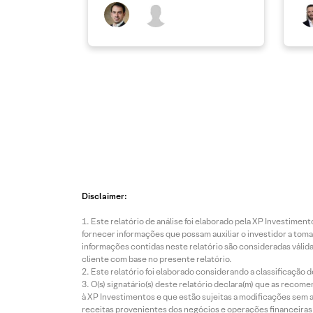
Disclaimer:
Este relatório de análise foi elaborado pela XP Investim
fornecer informações que possam auxiliar o investidor a toma
informações contidas neste relatório são consideradas válida
cliente com base no presente relatório.
Este relatório foi elaborado considerando a classificação d
O(s) signatário(s) deste relatório declara(m) que as reco
à XP Investimentos e que estão sujeitas a modificações sem 
receitas provenientes dos negócios e operações financeiras 