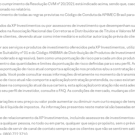
lo cumprimento da Resolução CVM nº 20/2021 está indicado acima, sendo que, caso 
onado no relatório.
imento de todas as regras previstas no Código de Conduta da APIMEC Brasil para o 
ados da XP Investimentos ou por assessores de investimento que desempenham sua
os na Associação Nacional das Corretoras e Distribuidoras de Títulos e Valores 
de clientes, devendo atuar como intermediário e solicitar autorização prévia do cl
idor aos serviços e produtos de investimento oferecidos pela XP Investimentos, uti
 Suitability nº 01 e do Código ANBIMA de Distribuição de Produtos de Investimen
r, moderado e agressivo), bem como uma pontuação de risco para cada um dos produ
ntro das quantidades e limites da pontuação de risco definidas para o seu perfil. A
 sua pontuação de risco atual comporta a aplicação nos produtos e/ou a contratação
jada. Você pode consultar essas informações diretamente no momento da transmissã
ação de risco atual não comporte a aplicação/contratação pretendida, ou caso exista
m base na composição atual da sua carteira, esta aplicação/contratação não está ad
 seu perfil de investidor, consulte o FAQ. As condições de mercado, mudanças cl
 variações e seu preço ou valor pode aumentar ou diminuir num curto espaço de t
 não é líquida de impostos. As informações presentes neste material são baseadas e
rede de relacionamento da XP Investimentos, incluindo assessores de investimentos
ara qualquer pessoa, no todo ou em parte, qualquer que seja o propósito, sem o pr
ssão de servir de canal de contato sempre que os clientes que não se sentirem sat
e: 0800 722 3710.