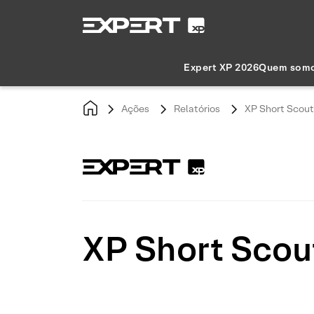
Expert XP 2026
Quem som
Ações
Relatórios
XP Short Scout:
XP Short Scout