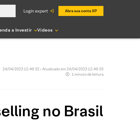
login expert
Abra sua conta XP
enda a Investir
Vídeos
24/04/2023 12:49:32 • Atualizado em 24/04/2023 12:49:33
1 minuto de leitura
lling no Brasil