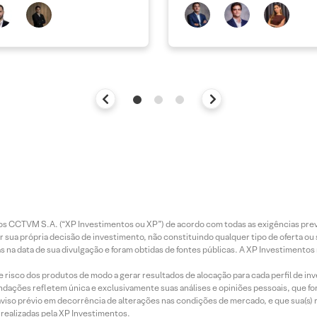
entos CCTVM S.A. (“XP Investimentos ou XP”) de acordo com todas as exigências p
r sua própria decisão de investimento, não constituindo qualquer tipo de oferta ou
s na data de sua divulgação e foram obtidas de fontes públicas. A XP Investimentos
e risco dos produtos de modo a gerar resultados de alocação para cada perfil de inv
mendações refletem única e exclusivamente suas análises e opiniões pessoais, que 
aviso prévio em decorrência de alterações nas condições de mercado, e que sua(s)
realizadas pela XP Investimentos.