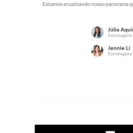
Estamos atualizando nosso panorama qua
Júlia Aqu
Estrategista
Jennie Li
Estrategista