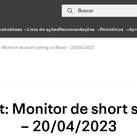
Buscar
os
Análises
Lista de ações
Recomendações
Periódicos
Apr
 Monitor de short selling no Brasil – 20/04/2023
: Monitor de short se
– 20/04/2023