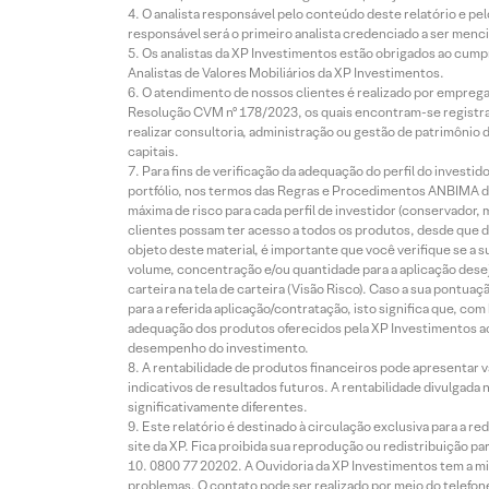
O analista responsável pelo conteúdo deste relatório e pe
responsável será o primeiro analista credenciado a ser menci
Os analistas da XP Investimentos estão obrigados ao cumpr
Analistas de Valores Mobiliários da XP Investimentos.
O atendimento de nossos clientes é realizado por empreg
Resolução CVM nº 178/2023, os quais encontram-se registrad
realizar consultoria, administração ou gestão de patrimônio 
capitais.
Para fins de verificação da adequação do perfil do invest
portfólio, nos termos das Regras e Procedimentos ANBIMA de
máxima de risco para cada perfil de investidor (conservado
clientes possam ter acesso a todos os produtos, desde que de
objeto deste material, é importante que você verifique se a
volume, concentração e/ou quantidade para a aplicação dese
carteira na tela de carteira (Visão Risco). Caso a sua pontu
para a referida aplicação/contratação, isto significa que, co
adequação dos produtos oferecidos pela XP Investimentos ao
desempenho do investimento.
A rentabilidade de produtos financeiros pode apresentar
indicativos de resultados futuros. A rentabilidade divulgada
significativamente diferentes.
Este relatório é destinado à circulação exclusiva para a 
site da XP. Fica proibida sua reprodução ou redistribuição p
0800 77 20202. A Ouvidoria da XP Investimentos tem a mi
problemas. O contato pode ser realizado por meio do telefon