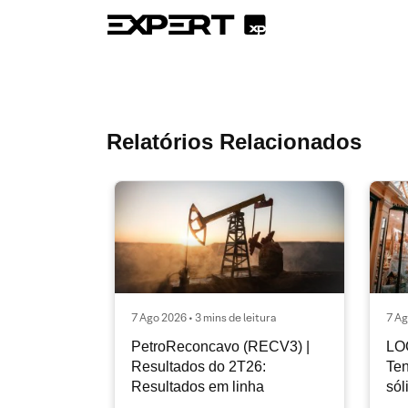
Relatórios Relacionados
7 Ago 2026 • 3 mins de leitura
7 Ag
PetroReconcavo (RECV3) |
LO
Resultados do 2T26:
Ten
Resultados em linha
sól
rec