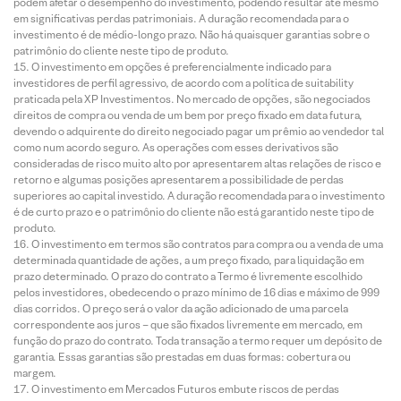
podem afetar o desempenho do investimento, podendo resultar até mesmo
em significativas perdas patrimoniais. A duração recomendada para o
investimento é de médio-longo prazo. Não há quaisquer garantias sobre o
patrimônio do cliente neste tipo de produto.
O investimento em opções é preferencialmente indicado para
investidores de perfil agressivo, de acordo com a política de suitability
praticada pela XP Investimentos. No mercado de opções, são negociados
direitos de compra ou venda de um bem por preço fixado em data futura,
devendo o adquirente do direito negociado pagar um prêmio ao vendedor tal
como num acordo seguro. As operações com esses derivativos são
consideradas de risco muito alto por apresentarem altas relações de risco e
retorno e algumas posições apresentarem a possibilidade de perdas
superiores ao capital investido. A duração recomendada para o investimento
é de curto prazo e o patrimônio do cliente não está garantido neste tipo de
produto.
O investimento em termos são contratos para compra ou a venda de uma
determinada quantidade de ações, a um preço fixado, para liquidação em
prazo determinado. O prazo do contrato a Termo é livremente escolhido
pelos investidores, obedecendo o prazo mínimo de 16 dias e máximo de 999
dias corridos. O preço será o valor da ação adicionado de uma parcela
correspondente aos juros – que são fixados livremente em mercado, em
função do prazo do contrato. Toda transação a termo requer um depósito de
garantia. Essas garantias são prestadas em duas formas: cobertura ou
margem.
O investimento em Mercados Futuros embute riscos de perdas