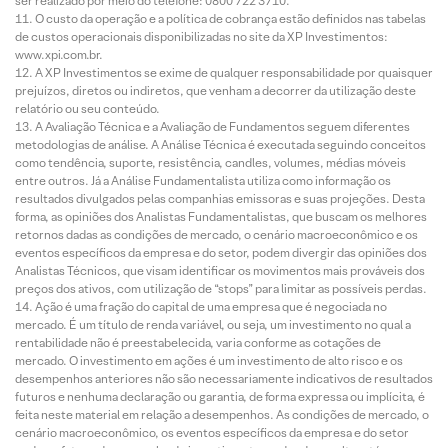
ser realizado por meio do telefone: 0800 722 3710.
O custo da operação e a política de cobrança estão definidos nas tabelas
de custos operacionais disponibilizadas no site da XP Investimentos:
www.xpi.com.br.
A XP Investimentos se exime de qualquer responsabilidade por quaisquer
prejuízos, diretos ou indiretos, que venham a decorrer da utilização deste
relatório ou seu conteúdo.
A Avaliação Técnica e a Avaliação de Fundamentos seguem diferentes
metodologias de análise. A Análise Técnica é executada seguindo conceitos
como tendência, suporte, resistência, candles, volumes, médias móveis
entre outros. Já a Análise Fundamentalista utiliza como informação os
resultados divulgados pelas companhias emissoras e suas projeções. Desta
forma, as opiniões dos Analistas Fundamentalistas, que buscam os melhores
retornos dadas as condições de mercado, o cenário macroeconômico e os
eventos específicos da empresa e do setor, podem divergir das opiniões dos
Analistas Técnicos, que visam identificar os movimentos mais prováveis dos
preços dos ativos, com utilização de “stops” para limitar as possíveis perdas.
Ação é uma fração do capital de uma empresa que é negociada no
mercado. É um título de renda variável, ou seja, um investimento no qual a
rentabilidade não é preestabelecida, varia conforme as cotações de
mercado. O investimento em ações é um investimento de alto risco e os
desempenhos anteriores não são necessariamente indicativos de resultados
futuros e nenhuma declaração ou garantia, de forma expressa ou implícita, é
feita neste material em relação a desempenhos. As condições de mercado, o
cenário macroeconômico, os eventos específicos da empresa e do setor