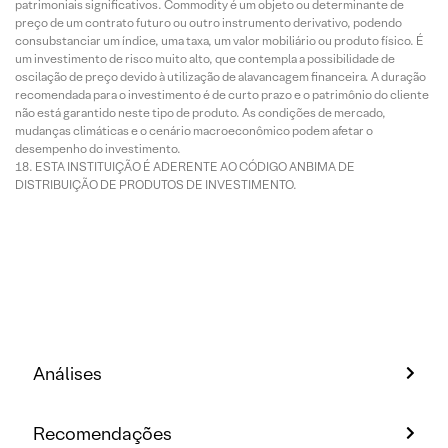
patrimoniais significativos. Commodity é um objeto ou determinante de
preço de um contrato futuro ou outro instrumento derivativo, podendo
consubstanciar um índice, uma taxa, um valor mobiliário ou produto físico. É
um investimento de risco muito alto, que contempla a possibilidade de
oscilação de preço devido à utilização de alavancagem financeira. A duração
recomendada para o investimento é de curto prazo e o patrimônio do cliente
não está garantido neste tipo de produto. As condições de mercado,
mudanças climáticas e o cenário macroeconômico podem afetar o
desempenho do investimento.
ESTA INSTITUIÇÃO É ADERENTE AO CÓDIGO ANBIMA DE
DISTRIBUIÇÃO DE PRODUTOS DE INVESTIMENTO.
Análises
Recomendações