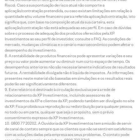
Risco). Caso a sua pontuação de risco atual não comporte a
aplicação/contratação pretendida, ou caso existam limitações em relação à
quantidade e/ou volume financeiro para a referida aplicação/contratação, isto
significa que, com base na composição atual da sua carteira, esta
aplicação/contratação não está adequada ao seu perfil. Em caso de dúvidas
sobre o processo de adequação dos produtos oferecidos pela XP
Investimentos ao seu perfil de investidor, consulte o FAQ. As condições de
mercado, mudanças climáticas e o cenário macroeconômico podem afetar o
desempenho do investimento.
A rentabilidade de produtos financeiros pode apresentar variações e seu
preço ou valor pode aumentar ou diminuir num curto espaço de tempo. Os
desempenhos anteriores não são necessariamente indicativos de resultados
futuros. A rentabilidade divulgada não é líquida de impostos. As informações
presentes neste material são baseadas em simulações e os resultados reais
poderão ser significativamente diferentes.
Este relatório é destinado à circulação exclusiva para a rede de
relacionamento da XP Investimentos, incluindo assessores de
investimentos da XP e clientes da XP, podendo também ser divulgado no site
da XP. Fica proibida sua reprodução ou redistribuição para qualquer pessoa,
no todo ou em parte, qualquer que seja o propósito, sem o prévio
consentimento expresso da XP Investimentos.
0800 77 20202. A Ouvidoria da XP Investimentos tem a missão de servir
de canal de contato sempre que os clientes que não se sentirem satisfeitos
com as soluções dadas pela empresa aos seus problemas. O contato pode