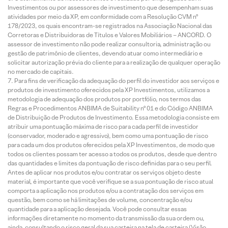
Investimentos ou por assessores de investimento que desempenham suas
atividades por meio da XP, em conformidade com a Resolução CVM nº
178/2023, os quais encontram-se registrados na Associação Nacional das
Corretoras e Distribuidoras de Títulos e Valores Mobiliários – ANCORD. O
assessor de investimento não pode realizar consultoria, administração ou
gestão de patrimônio de clientes, devendo atuar como intermediário e
solicitar autorização prévia do cliente para a realização de qualquer operação
no mercado de capitais.
Para fins de verificação da adequação do perfil do investidor aos serviços e
produtos de investimento oferecidos pela XP Investimentos, utilizamos a
metodologia de adequação dos produtos por portfólio, nos termos das
Regras e Procedimentos ANBIMA de Suitability nº 01 e do Código ANBIMA
de Distribuição de Produtos de Investimento. Essa metodologia consiste em
atribuir uma pontuação máxima de risco para cada perfil de investidor
(conservador, moderado e agressivo), bem como uma pontuação de risco
para cada um dos produtos oferecidos pela XP Investimentos, de modo que
todos os clientes possam ter acesso a todos os produtos, desde que dentro
das quantidades e limites da pontuação de risco definidas para o seu perfil.
Antes de aplicar nos produtos e/ou contratar os serviços objeto deste
material, é importante que você verifique se a sua pontuação de risco atual
comporta a aplicação nos produtos e/ou a contratação dos serviços em
questão, bem como se há limitações de volume, concentração e/ou
quantidade para a aplicação desejada. Você pode consultar essas
informações diretamente no momento da transmissão da sua ordem ou,
ainda, consultando o risco geral da sua carteira na tela de carteira (Visão