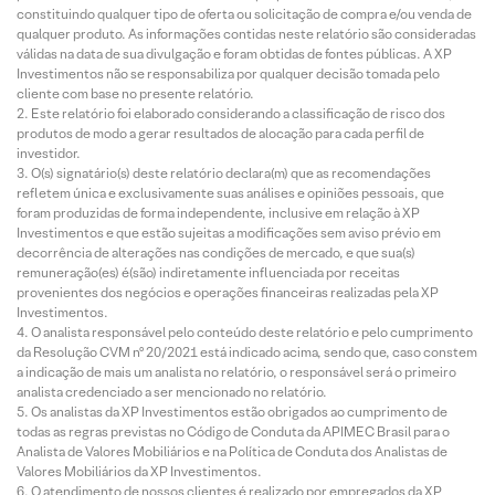
constituindo qualquer tipo de oferta ou solicitação de compra e/ou venda de
qualquer produto. As informações contidas neste relatório são consideradas
válidas na data de sua divulgação e foram obtidas de fontes públicas. A XP
Investimentos não se responsabiliza por qualquer decisão tomada pelo
cliente com base no presente relatório.
Este relatório foi elaborado considerando a classificação de risco dos
produtos de modo a gerar resultados de alocação para cada perfil de
investidor.
O(s) signatário(s) deste relatório declara(m) que as recomendações
refletem única e exclusivamente suas análises e opiniões pessoais, que
foram produzidas de forma independente, inclusive em relação à XP
Investimentos e que estão sujeitas a modificações sem aviso prévio em
decorrência de alterações nas condições de mercado, e que sua(s)
remuneração(es) é(são) indiretamente influenciada por receitas
provenientes dos negócios e operações financeiras realizadas pela XP
Investimentos.
O analista responsável pelo conteúdo deste relatório e pelo cumprimento
da Resolução CVM nº 20/2021 está indicado acima, sendo que, caso constem
a indicação de mais um analista no relatório, o responsável será o primeiro
analista credenciado a ser mencionado no relatório.
Os analistas da XP Investimentos estão obrigados ao cumprimento de
todas as regras previstas no Código de Conduta da APIMEC Brasil para o
Analista de Valores Mobiliários e na Política de Conduta dos Analistas de
Valores Mobiliários da XP Investimentos.
O atendimento de nossos clientes é realizado por empregados da XP