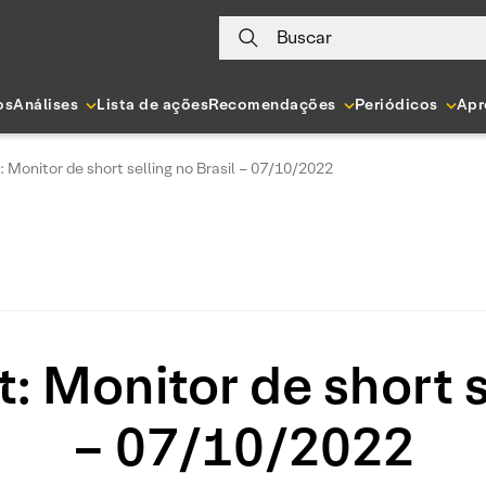
Buscar
os
Análises
Lista de ações
Recomendações
Periódicos
Apr
 Monitor de short selling no Brasil – 07/10/2022
: Monitor de short se
– 07/10/2022