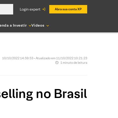
login expert
Abra sua conta XP
enda a Investir
Vídeos
10/10/2022 14:59:53 • Atualizado em 11/10/2022 10:21:23
1 minuto de leitura
lling no Brasil