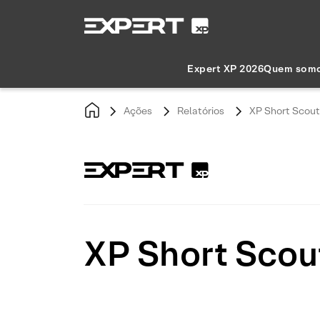
Expert XP 2026
Quem som
Ações
Relatórios
XP Short Scout:
XP Short Scout