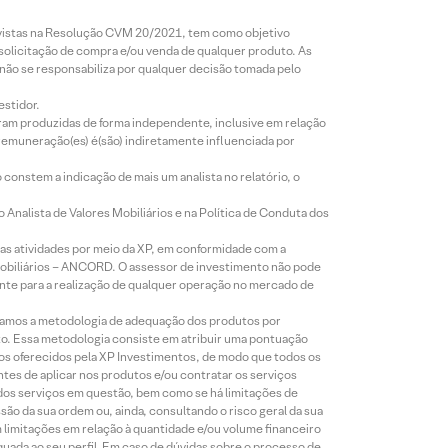
revistas na Resolução CVM 20/2021, tem como objetivo
 solicitação de compra e/ou venda de qualquer produto. As
 não se responsabiliza por qualquer decisão tomada pelo
estidor.
foram produzidas de forma independente, inclusive em relação
 remuneração(es) é(são) indiretamente influenciada por
constem a indicação de mais um analista no relatório, o
Analista de Valores Mobiliários e na Política de Conduta dos
s atividades por meio da XP, em conformidade com a
Mobiliários – ANCORD. O assessor de investimento não pode
iente para a realização de qualquer operação no mercado de
lizamos a metodologia de adequação dos produtos por
to. Essa metodologia consiste em atribuir uma pontuação
tos oferecidos pela XP Investimentos, de modo que todos os
ntes de aplicar nos produtos e/ou contratar os serviços
 dos serviços em questão, bem como se há limitações de
o da sua ordem ou, ainda, consultando o risco geral da sua
m limitações em relação à quantidade e/ou volume financeiro
equada ao seu perfil. Em caso de dúvidas sobre o processo de