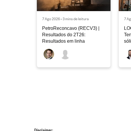
7 Ago 2026 • 3 mins de leitura
7 Ag
PetroReconcavo (RECV3) |
LO
Resultados do 2T26:
Ten
Resultados em linha
sól
rec
Disclaimer: