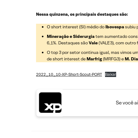
Nessa quinzena, os principais destaques são:
O short interest (SI) médio do
Ibovespa
subiu 
Mineração e Siderurgia
tem aumentado consi
6,1%. Destaques são
Vale
(VALE3), com outro 
O top 3 por setor continua igual, mas vimos u
de short interest de
Marfrig
(MRFG3) e
M. Dia
2022_10_10-XP-Short-Scout-PORT
Baixar
Se você a