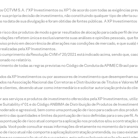
entos CCTVM S.A. (“XP Investimentos ou XP”) de acordo com todas as exigências p
r sua própria decisão de investimento, não constituindo qualquer tipo de oferta ou
s na data de sua divulgação e foram obtidas de fontes públicas. A XP Investimentos
e risco dos produtos de modo a gerar resultados de alocação para cada perfil de inv
mendações refletem única e exclusivamente suas análises e opiniões pessoais, que 
aviso prévio em decorrência de alterações nas condições de mercado, e que sua(s)
realizadas pela XP Investimentos.
lo cumprimento da Resolução CVM nº 20/2021 está indicado acima, sendo que, caso 
onado no relatório.
imento de todas as regras previstas no Código de Conduta da APIMEC Brasil para o 
ados da XP Investimentos ou por assessores de investimento que desempenham sua
os na Associação Nacional das Corretoras e Distribuidoras de Títulos e Valores 
de clientes, devendo atuar como intermediário e solicitar autorização prévia do cl
idor aos serviços e produtos de investimento oferecidos pela XP Investimentos, uti
 Suitability nº 01 e do Código ANBIMA de Distribuição de Produtos de Investimen
r, moderado e agressivo), bem como uma pontuação de risco para cada um dos produ
ntro das quantidades e limites da pontuação de risco definidas para o seu perfil. A
 sua pontuação de risco atual comporta a aplicação nos produtos e/ou a contratação
jada. Você pode consultar essas informações diretamente no momento da transmissã
ação de risco atual não comporte a aplicação/contratação pretendida, ou caso exista
m base na composição atual da sua carteira, esta aplicação/contratação não está ad