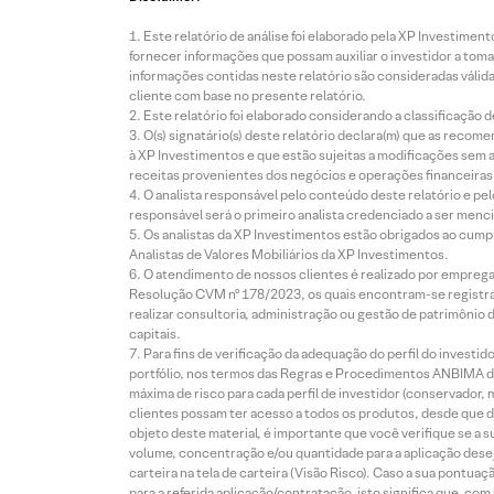
Este relatório de análise foi elaborado pela XP Investim
fornecer informações que possam auxiliar o investidor a toma
informações contidas neste relatório são consideradas válida
cliente com base no presente relatório.
Este relatório foi elaborado considerando a classificação d
O(s) signatário(s) deste relatório declara(m) que as reco
à XP Investimentos e que estão sujeitas a modificações sem 
receitas provenientes dos negócios e operações financeiras 
O analista responsável pelo conteúdo deste relatório e pe
responsável será o primeiro analista credenciado a ser menci
Os analistas da XP Investimentos estão obrigados ao cumpr
Analistas de Valores Mobiliários da XP Investimentos.
O atendimento de nossos clientes é realizado por empreg
Resolução CVM nº 178/2023, os quais encontram-se registrad
realizar consultoria, administração ou gestão de patrimônio 
capitais.
Para fins de verificação da adequação do perfil do invest
portfólio, nos termos das Regras e Procedimentos ANBIMA de
máxima de risco para cada perfil de investidor (conservado
clientes possam ter acesso a todos os produtos, desde que de
objeto deste material, é importante que você verifique se a
volume, concentração e/ou quantidade para a aplicação dese
carteira na tela de carteira (Visão Risco). Caso a sua pontu
para a referida aplicação/contratação, isto significa que, co