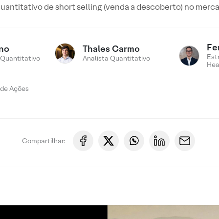
antitativo de short selling (venda a descoberto) no merc
Fe
ino
Thales Carmo
Est
 Quantitativo
Analista Quantitativo
Hea
 de Ações
Compartilhar: