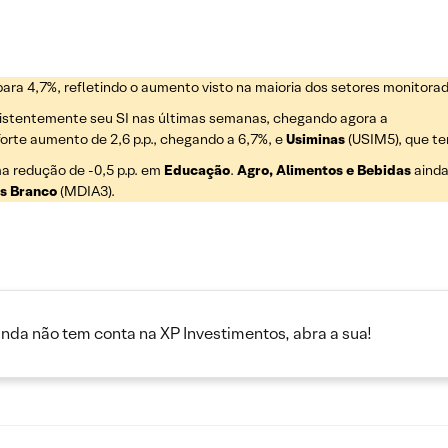
para 4,7%, refletindo o aumento visto na maioria dos setores monitorad
stentemente seu SI nas últimas semanas, chegando agora a
forte aumento de 2,6 p.p., chegando a 6,7%, e
Usiminas
(USIM5), que te
ma redução de -0,5 p.p. em
Educação
.
Agro, Alimentos e Bebidas
ainda
s Branco
(MDIA3).
inda não tem conta na XP Investimentos, abra a sua!