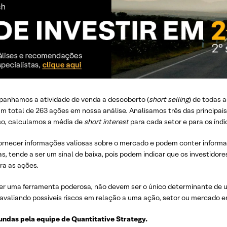
panhamos a atividade de venda a descoberto (
short selling
) de todas 
m total de 263 ações em nossa análise. Analisamos três das principai
sso, calculamos a média de
short interest
para cada setor e para os índ
ornecer informações valiosas sobre o mercado e podem conter informa
, tende a ser um sinal de baixa, pois podem indicar que os investidor
ra as ações.
er uma ferramenta poderosa, não devem ser o único determinante de
 avaliando possíveis riscos em relação a uma ação, setor ou mercado e
gundas pela equipe de Quantitative Strategy.