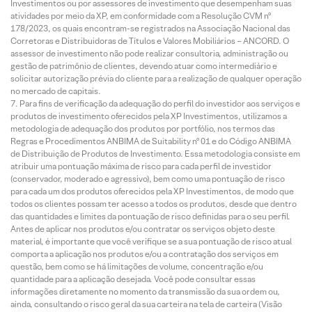
Investimentos ou por assessores de investimento que desempenham suas
atividades por meio da XP, em conformidade com a Resolução CVM nº
178/2023, os quais encontram-se registrados na Associação Nacional das
Corretoras e Distribuidoras de Títulos e Valores Mobiliários – ANCORD. O
assessor de investimento não pode realizar consultoria, administração ou
gestão de patrimônio de clientes, devendo atuar como intermediário e
solicitar autorização prévia do cliente para a realização de qualquer operação
no mercado de capitais.
Para fins de verificação da adequação do perfil do investidor aos serviços e
produtos de investimento oferecidos pela XP Investimentos, utilizamos a
metodologia de adequação dos produtos por portfólio, nos termos das
Regras e Procedimentos ANBIMA de Suitability nº 01 e do Código ANBIMA
de Distribuição de Produtos de Investimento. Essa metodologia consiste em
atribuir uma pontuação máxima de risco para cada perfil de investidor
(conservador, moderado e agressivo), bem como uma pontuação de risco
para cada um dos produtos oferecidos pela XP Investimentos, de modo que
todos os clientes possam ter acesso a todos os produtos, desde que dentro
das quantidades e limites da pontuação de risco definidas para o seu perfil.
Antes de aplicar nos produtos e/ou contratar os serviços objeto deste
material, é importante que você verifique se a sua pontuação de risco atual
comporta a aplicação nos produtos e/ou a contratação dos serviços em
questão, bem como se há limitações de volume, concentração e/ou
quantidade para a aplicação desejada. Você pode consultar essas
informações diretamente no momento da transmissão da sua ordem ou,
ainda, consultando o risco geral da sua carteira na tela de carteira (Visão