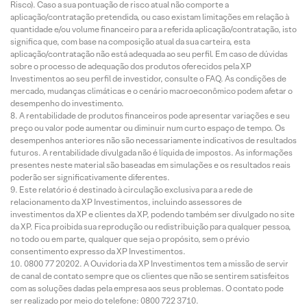
Risco). Caso a sua pontuação de risco atual não comporte a
aplicação/contratação pretendida, ou caso existam limitações em relação à
quantidade e/ou volume financeiro para a referida aplicação/contratação, isto
significa que, com base na composição atual da sua carteira, esta
aplicação/contratação não está adequada ao seu perfil. Em caso de dúvidas
sobre o processo de adequação dos produtos oferecidos pela XP
Investimentos ao seu perfil de investidor, consulte o FAQ. As condições de
mercado, mudanças climáticas e o cenário macroeconômico podem afetar o
desempenho do investimento.
A rentabilidade de produtos financeiros pode apresentar variações e seu
preço ou valor pode aumentar ou diminuir num curto espaço de tempo. Os
desempenhos anteriores não são necessariamente indicativos de resultados
futuros. A rentabilidade divulgada não é líquida de impostos. As informações
presentes neste material são baseadas em simulações e os resultados reais
poderão ser significativamente diferentes.
Este relatório é destinado à circulação exclusiva para a rede de
relacionamento da XP Investimentos, incluindo assessores de
investimentos da XP e clientes da XP, podendo também ser divulgado no site
da XP. Fica proibida sua reprodução ou redistribuição para qualquer pessoa,
no todo ou em parte, qualquer que seja o propósito, sem o prévio
consentimento expresso da XP Investimentos.
0800 77 20202. A Ouvidoria da XP Investimentos tem a missão de servir
de canal de contato sempre que os clientes que não se sentirem satisfeitos
com as soluções dadas pela empresa aos seus problemas. O contato pode
ser realizado por meio do telefone: 0800 722 3710.