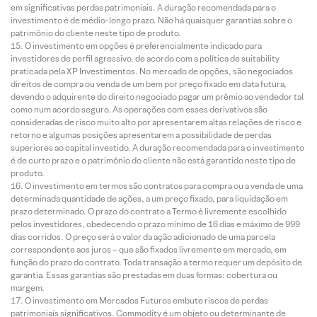
em significativas perdas patrimoniais. A duração recomendada para o
investimento é de médio-longo prazo. Não há quaisquer garantias sobre o
patrimônio do cliente neste tipo de produto.
O investimento em opções é preferencialmente indicado para
investidores de perfil agressivo, de acordo com a política de suitability
praticada pela XP Investimentos. No mercado de opções, são negociados
direitos de compra ou venda de um bem por preço fixado em data futura,
devendo o adquirente do direito negociado pagar um prêmio ao vendedor tal
como num acordo seguro. As operações com esses derivativos são
consideradas de risco muito alto por apresentarem altas relações de risco e
retorno e algumas posições apresentarem a possibilidade de perdas
superiores ao capital investido. A duração recomendada para o investimento
é de curto prazo e o patrimônio do cliente não está garantido neste tipo de
produto.
O investimento em termos são contratos para compra ou a venda de uma
determinada quantidade de ações, a um preço fixado, para liquidação em
prazo determinado. O prazo do contrato a Termo é livremente escolhido
pelos investidores, obedecendo o prazo mínimo de 16 dias e máximo de 999
dias corridos. O preço será o valor da ação adicionado de uma parcela
correspondente aos juros – que são fixados livremente em mercado, em
função do prazo do contrato. Toda transação a termo requer um depósito de
garantia. Essas garantias são prestadas em duas formas: cobertura ou
margem.
O investimento em Mercados Futuros embute riscos de perdas
patrimoniais significativos. Commodity é um objeto ou determinante de