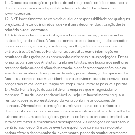
O custo da operação e a política de cobrança estão definidos nas tabelas
de custos operacionais disponibilizadas no site da XP Investimentos:
www.xpi.com.br.
A XP Investimentos se exime de qualquer responsabilidade por quaisquer
prejuízos, diretos ou indiretos, que venham a decorrer da utilização deste
relatório ou seu conteúdo.
A Avaliação Técnica e a Avaliação de Fundamentos seguem diferentes
metodologias de análise. A Análise Técnica é executada seguindo conceitos
como tendência, suporte, resistência, candles, volumes, médias móveis
entre outros. Já a Análise Fundamentalista utiliza como informação os
resultados divulgados pelas companhias emissoras e suas projeções. Desta
forma, as opiniões dos Analistas Fundamentalistas, que buscam os melhores
retornos dadas as condições de mercado, o cenário macroeconômico e os
eventos específicos da empresa e do setor, podem divergir das opiniões dos
Analistas Técnicos, que visam identificar os movimentos mais prováveis dos
preços dos ativos, com utilização de “stops” para limitar as possíveis perdas.
Ação é uma fração do capital de uma empresa que é negociada no
mercado. É um título de renda variável, ou seja, um investimento no qual a
rentabilidade não é preestabelecida, varia conforme as cotações de
mercado. O investimento em ações é um investimento de alto risco e os
desempenhos anteriores não são necessariamente indicativos de resultados
futuros e nenhuma declaração ou garantia, de forma expressa ou implícita, é
feita neste material em relação a desempenhos. As condições de mercado, o
cenário macroeconômico, os eventos específicos da empresa e do setor
podem afetar o desempenho do investimento, podendo resultar até mesmo