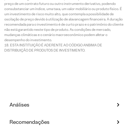
preço de um contrato futuro ou outro instrumento derivativo, podendo
consubstanciar um índice, uma taxa, um valor mobiliário ou produto físico. É
um investimento de risco muito alto, que contempla a possibilidade de
oscilação de preço devido à utilização de alavancagem financeira. A duração
recomendada para o investimento é de curto prazo e o patrimônio do cliente
não está garantido neste tipo de produto. As condições de mercado,
mudanças climáticas e o cenário macroeconômico podem afetar o
desempenho do investimento.
ESTA INSTITUIÇÃO É ADERENTE AO CÓDIGO ANBIMA DE
DISTRIBUIÇÃO DE PRODUTOS DE INVESTIMENTO.
Análises
Recomendações