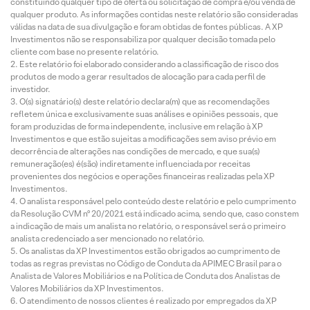
constituindo qualquer tipo de oferta ou solicitação de compra e/ou venda de
qualquer produto. As informações contidas neste relatório são consideradas
válidas na data de sua divulgação e foram obtidas de fontes públicas. A XP
Investimentos não se responsabiliza por qualquer decisão tomada pelo
cliente com base no presente relatório.
Este relatório foi elaborado considerando a classificação de risco dos
produtos de modo a gerar resultados de alocação para cada perfil de
investidor.
O(s) signatário(s) deste relatório declara(m) que as recomendações
refletem única e exclusivamente suas análises e opiniões pessoais, que
foram produzidas de forma independente, inclusive em relação à XP
Investimentos e que estão sujeitas a modificações sem aviso prévio em
decorrência de alterações nas condições de mercado, e que sua(s)
remuneração(es) é(são) indiretamente influenciada por receitas
provenientes dos negócios e operações financeiras realizadas pela XP
Investimentos.
O analista responsável pelo conteúdo deste relatório e pelo cumprimento
da Resolução CVM nº 20/2021 está indicado acima, sendo que, caso constem
a indicação de mais um analista no relatório, o responsável será o primeiro
analista credenciado a ser mencionado no relatório.
Os analistas da XP Investimentos estão obrigados ao cumprimento de
todas as regras previstas no Código de Conduta da APIMEC Brasil para o
Analista de Valores Mobiliários e na Política de Conduta dos Analistas de
Valores Mobiliários da XP Investimentos.
O atendimento de nossos clientes é realizado por empregados da XP