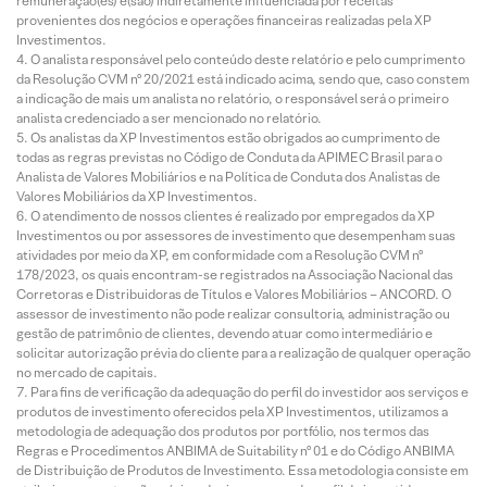
remuneração(es) é(são) indiretamente influenciada por receitas
provenientes dos negócios e operações financeiras realizadas pela XP
Investimentos.
O analista responsável pelo conteúdo deste relatório e pelo cumprimento
da Resolução CVM nº 20/2021 está indicado acima, sendo que, caso constem
a indicação de mais um analista no relatório, o responsável será o primeiro
analista credenciado a ser mencionado no relatório.
Os analistas da XP Investimentos estão obrigados ao cumprimento de
todas as regras previstas no Código de Conduta da APIMEC Brasil para o
Analista de Valores Mobiliários e na Política de Conduta dos Analistas de
Valores Mobiliários da XP Investimentos.
O atendimento de nossos clientes é realizado por empregados da XP
Investimentos ou por assessores de investimento que desempenham suas
atividades por meio da XP, em conformidade com a Resolução CVM nº
178/2023, os quais encontram-se registrados na Associação Nacional das
Corretoras e Distribuidoras de Títulos e Valores Mobiliários – ANCORD. O
assessor de investimento não pode realizar consultoria, administração ou
gestão de patrimônio de clientes, devendo atuar como intermediário e
solicitar autorização prévia do cliente para a realização de qualquer operação
no mercado de capitais.
Para fins de verificação da adequação do perfil do investidor aos serviços e
produtos de investimento oferecidos pela XP Investimentos, utilizamos a
metodologia de adequação dos produtos por portfólio, nos termos das
Regras e Procedimentos ANBIMA de Suitability nº 01 e do Código ANBIMA
de Distribuição de Produtos de Investimento. Essa metodologia consiste em