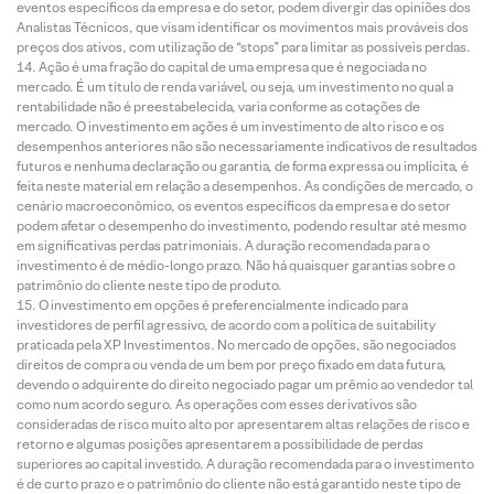
eventos específicos da empresa e do setor, podem divergir das opiniões dos
Analistas Técnicos, que visam identificar os movimentos mais prováveis dos
preços dos ativos, com utilização de “stops” para limitar as possíveis perdas.
Ação é uma fração do capital de uma empresa que é negociada no
mercado. É um título de renda variável, ou seja, um investimento no qual a
rentabilidade não é preestabelecida, varia conforme as cotações de
mercado. O investimento em ações é um investimento de alto risco e os
desempenhos anteriores não são necessariamente indicativos de resultados
futuros e nenhuma declaração ou garantia, de forma expressa ou implícita, é
feita neste material em relação a desempenhos. As condições de mercado, o
cenário macroeconômico, os eventos específicos da empresa e do setor
podem afetar o desempenho do investimento, podendo resultar até mesmo
em significativas perdas patrimoniais. A duração recomendada para o
investimento é de médio-longo prazo. Não há quaisquer garantias sobre o
patrimônio do cliente neste tipo de produto.
O investimento em opções é preferencialmente indicado para
investidores de perfil agressivo, de acordo com a política de suitability
praticada pela XP Investimentos. No mercado de opções, são negociados
direitos de compra ou venda de um bem por preço fixado em data futura,
devendo o adquirente do direito negociado pagar um prêmio ao vendedor tal
como num acordo seguro. As operações com esses derivativos são
consideradas de risco muito alto por apresentarem altas relações de risco e
retorno e algumas posições apresentarem a possibilidade de perdas
superiores ao capital investido. A duração recomendada para o investimento
é de curto prazo e o patrimônio do cliente não está garantido neste tipo de