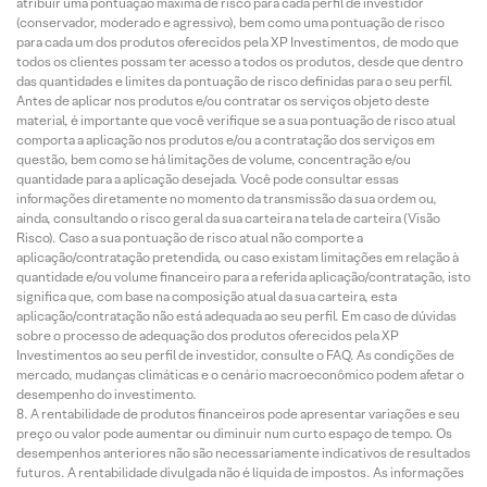
atribuir uma pontuação máxima de risco para cada perfil de investidor
(conservador, moderado e agressivo), bem como uma pontuação de risco
para cada um dos produtos oferecidos pela XP Investimentos, de modo que
todos os clientes possam ter acesso a todos os produtos, desde que dentro
das quantidades e limites da pontuação de risco definidas para o seu perfil.
Antes de aplicar nos produtos e/ou contratar os serviços objeto deste
material, é importante que você verifique se a sua pontuação de risco atual
comporta a aplicação nos produtos e/ou a contratação dos serviços em
questão, bem como se há limitações de volume, concentração e/ou
quantidade para a aplicação desejada. Você pode consultar essas
informações diretamente no momento da transmissão da sua ordem ou,
ainda, consultando o risco geral da sua carteira na tela de carteira (Visão
Risco). Caso a sua pontuação de risco atual não comporte a
aplicação/contratação pretendida, ou caso existam limitações em relação à
quantidade e/ou volume financeiro para a referida aplicação/contratação, isto
significa que, com base na composição atual da sua carteira, esta
aplicação/contratação não está adequada ao seu perfil. Em caso de dúvidas
sobre o processo de adequação dos produtos oferecidos pela XP
Investimentos ao seu perfil de investidor, consulte o FAQ. As condições de
mercado, mudanças climáticas e o cenário macroeconômico podem afetar o
desempenho do investimento.
A rentabilidade de produtos financeiros pode apresentar variações e seu
preço ou valor pode aumentar ou diminuir num curto espaço de tempo. Os
desempenhos anteriores não são necessariamente indicativos de resultados
futuros. A rentabilidade divulgada não é líquida de impostos. As informações