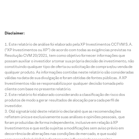
Disclaimer:
Este relatório de análise foi elaborado pela XP Investimentos CCTVM S.A.
(“XP Investimentos ou XP”) de acordo com todas as exigências previstas na
Resolução CVM 20/2021, tem como objetivo fornecer informações que
possam auxiliar o investidor a tomar sua própria decisão de investimento, não
constituindo qualquer tipo de oferta ou solicitação de compra e/ou venda de
qualquer produto. As informações contidas neste relatório são consideradas
válidas na data de sua divulgação e foram obtidas de fontes públicas. A XP
Investimentos não se responsabiliza por qualquer decisão tomada pelo
cliente com base no presente relatório.
Este relatório foi elaborado considerando a classificação de risco dos
produtos de modo a gerar resultados de alocação para cada perfil de
investidor.
O(s) signatário(s) deste relatório declara(m) que as recomendações
refletem única e exclusivamente suas análises e opiniões pessoais, que
foram produzidas de forma independente, inclusive em relação à XP
Investimentos e que estão sujeitas a modificações sem aviso prévio em
decorrência de alterações nas condições de mercado, e que sua(s)