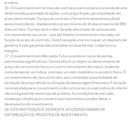
produto.
O investimento em termos são contratos para compra ou a venda de uma
determinada quantidade de ações, a um preço fixado, para liquidação em
prazo determinado. O prazo do contrato a Termo é livremente escolhido
pelos investidores, obedecendo o prazo mínimo de 16 dias e máximo de 999
dias corridos. O preço será o valor da ação adicionado de uma parcela
correspondente aos juros – que são fixados livremente em mercado, em
função do prazo do contrato. Toda transação a termo requer um depósito de
garantia. Essas garantias são prestadas em duas formas: cobertura ou
margem.
O investimento em Mercados Futuros embute riscos de perdas
patrimoniais significativos. Commodity é um objeto ou determinante de
preço de um contrato futuro ou outro instrumento derivativo, podendo
consubstanciar um índice, uma taxa, um valor mobiliário ou produto físico. É
um investimento de risco muito alto, que contempla a possibilidade de
oscilação de preço devido à utilização de alavancagem financeira. A duração
recomendada para o investimento é de curto prazo e o patrimônio do cliente
não está garantido neste tipo de produto. As condições de mercado,
mudanças climáticas e o cenário macroeconômico podem afetar o
desempenho do investimento.
ESTA INSTITUIÇÃO É ADERENTE AO CÓDIGO ANBIMA DE
DISTRIBUIÇÃO DE PRODUTOS DE INVESTIMENTO.