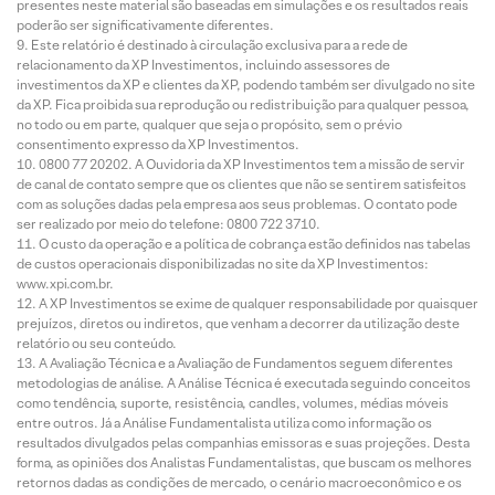
presentes neste material são baseadas em simulações e os resultados reais
poderão ser significativamente diferentes.
Este relatório é destinado à circulação exclusiva para a rede de
relacionamento da XP Investimentos, incluindo assessores de
investimentos da XP e clientes da XP, podendo também ser divulgado no site
da XP. Fica proibida sua reprodução ou redistribuição para qualquer pessoa,
no todo ou em parte, qualquer que seja o propósito, sem o prévio
consentimento expresso da XP Investimentos.
0800 77 20202. A Ouvidoria da XP Investimentos tem a missão de servir
de canal de contato sempre que os clientes que não se sentirem satisfeitos
com as soluções dadas pela empresa aos seus problemas. O contato pode
ser realizado por meio do telefone: 0800 722 3710.
O custo da operação e a política de cobrança estão definidos nas tabelas
de custos operacionais disponibilizadas no site da XP Investimentos:
www.xpi.com.br.
A XP Investimentos se exime de qualquer responsabilidade por quaisquer
prejuízos, diretos ou indiretos, que venham a decorrer da utilização deste
relatório ou seu conteúdo.
A Avaliação Técnica e a Avaliação de Fundamentos seguem diferentes
metodologias de análise. A Análise Técnica é executada seguindo conceitos
como tendência, suporte, resistência, candles, volumes, médias móveis
entre outros. Já a Análise Fundamentalista utiliza como informação os
resultados divulgados pelas companhias emissoras e suas projeções. Desta
forma, as opiniões dos Analistas Fundamentalistas, que buscam os melhores
retornos dadas as condições de mercado, o cenário macroeconômico e os