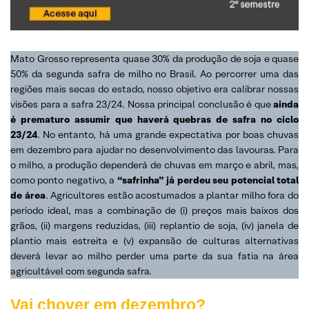
Mato Grosso representa quase 30% da produção de soja e quase
50% da segunda safra de milho no Brasil. Ao percorrer uma das
regiões mais secas do estado, nosso objetivo era calibrar nossas
visões para a safra 23/24. Nossa principal conclusão é que
ainda
é prematuro assumir que haverá quebras de safra no ciclo
23/24
. No entanto, há uma grande expectativa por boas chuvas
em dezembro para ajudar no desenvolvimento das lavouras. Para
o milho, a produção dependerá de chuvas em março e abril, mas,
como ponto negativo, a
“safrinha” já perdeu seu potencial total
de área
. Agricultores estão acostumados a plantar milho fora do
período ideal, mas a combinação de (i) preços mais baixos dos
grãos, (ii) margens reduzidas, (iii) replantio de soja, (iv) janela de
plantio mais estreita e (v) expansão de culturas alternativas
deverá levar ao milho perder uma parte da sua fatia na área
agricultável com segunda safra.
Vai chover em dezembro?