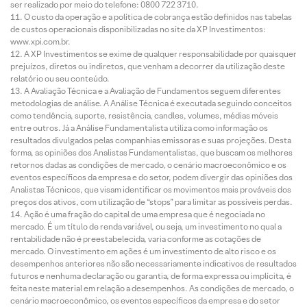
ser realizado por meio do telefone: 0800 722 3710.
O custo da operação e a política de cobrança estão definidos nas tabelas
de custos operacionais disponibilizadas no site da XP Investimentos:
www.xpi.com.br.
A XP Investimentos se exime de qualquer responsabilidade por quaisquer
prejuízos, diretos ou indiretos, que venham a decorrer da utilização deste
relatório ou seu conteúdo.
A Avaliação Técnica e a Avaliação de Fundamentos seguem diferentes
metodologias de análise. A Análise Técnica é executada seguindo conceitos
como tendência, suporte, resistência, candles, volumes, médias móveis
entre outros. Já a Análise Fundamentalista utiliza como informação os
resultados divulgados pelas companhias emissoras e suas projeções. Desta
forma, as opiniões dos Analistas Fundamentalistas, que buscam os melhores
retornos dadas as condições de mercado, o cenário macroeconômico e os
eventos específicos da empresa e do setor, podem divergir das opiniões dos
Analistas Técnicos, que visam identificar os movimentos mais prováveis dos
preços dos ativos, com utilização de “stops” para limitar as possíveis perdas.
Ação é uma fração do capital de uma empresa que é negociada no
mercado. É um título de renda variável, ou seja, um investimento no qual a
rentabilidade não é preestabelecida, varia conforme as cotações de
mercado. O investimento em ações é um investimento de alto risco e os
desempenhos anteriores não são necessariamente indicativos de resultados
futuros e nenhuma declaração ou garantia, de forma expressa ou implícita, é
feita neste material em relação a desempenhos. As condições de mercado, o
cenário macroeconômico, os eventos específicos da empresa e do setor