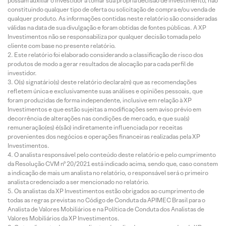
possam auxiliar o investidor a tomar sua própria decisão de investimento, não
constituindo qualquer tipo de oferta ou solicitação de compra e/ou venda de
qualquer produto. As informações contidas neste relatório são consideradas
válidas na data de sua divulgação e foram obtidas de fontes públicas. A XP
Investimentos não se responsabiliza por qualquer decisão tomada pelo
cliente com base no presente relatório.
Este relatório foi elaborado considerando a classificação de risco dos
produtos de modo a gerar resultados de alocação para cada perfil de
investidor.
O(s) signatário(s) deste relatório declara(m) que as recomendações
refletem única e exclusivamente suas análises e opiniões pessoais, que
foram produzidas de forma independente, inclusive em relação à XP
Investimentos e que estão sujeitas a modificações sem aviso prévio em
decorrência de alterações nas condições de mercado, e que sua(s)
remuneração(es) é(são) indiretamente influenciada por receitas
provenientes dos negócios e operações financeiras realizadas pela XP
Investimentos.
O analista responsável pelo conteúdo deste relatório e pelo cumprimento
da Resolução CVM nº 20/2021 está indicado acima, sendo que, caso constem
a indicação de mais um analista no relatório, o responsável será o primeiro
analista credenciado a ser mencionado no relatório.
Os analistas da XP Investimentos estão obrigados ao cumprimento de
todas as regras previstas no Código de Conduta da APIMEC Brasil para o
Analista de Valores Mobiliários e na Política de Conduta dos Analistas de
Valores Mobiliários da XP Investimentos.