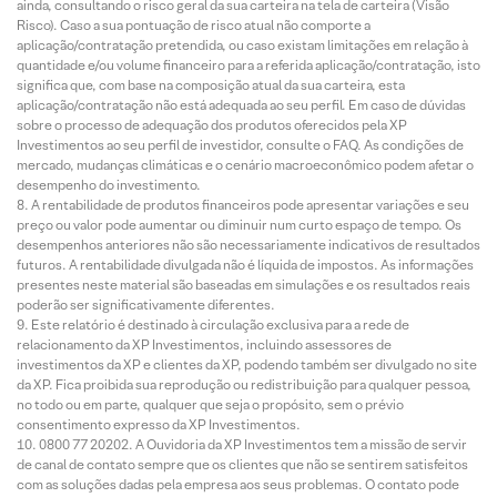
ainda, consultando o risco geral da sua carteira na tela de carteira (Visão
Risco). Caso a sua pontuação de risco atual não comporte a
aplicação/contratação pretendida, ou caso existam limitações em relação à
quantidade e/ou volume financeiro para a referida aplicação/contratação, isto
significa que, com base na composição atual da sua carteira, esta
aplicação/contratação não está adequada ao seu perfil. Em caso de dúvidas
sobre o processo de adequação dos produtos oferecidos pela XP
Investimentos ao seu perfil de investidor, consulte o FAQ. As condições de
mercado, mudanças climáticas e o cenário macroeconômico podem afetar o
desempenho do investimento.
A rentabilidade de produtos financeiros pode apresentar variações e seu
preço ou valor pode aumentar ou diminuir num curto espaço de tempo. Os
desempenhos anteriores não são necessariamente indicativos de resultados
futuros. A rentabilidade divulgada não é líquida de impostos. As informações
presentes neste material são baseadas em simulações e os resultados reais
poderão ser significativamente diferentes.
Este relatório é destinado à circulação exclusiva para a rede de
relacionamento da XP Investimentos, incluindo assessores de
investimentos da XP e clientes da XP, podendo também ser divulgado no site
da XP. Fica proibida sua reprodução ou redistribuição para qualquer pessoa,
no todo ou em parte, qualquer que seja o propósito, sem o prévio
consentimento expresso da XP Investimentos.
0800 77 20202. A Ouvidoria da XP Investimentos tem a missão de servir
de canal de contato sempre que os clientes que não se sentirem satisfeitos
com as soluções dadas pela empresa aos seus problemas. O contato pode