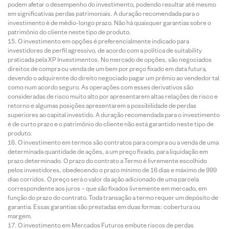
podem afetar o desempenho do investimento, podendo resultar até mesmo
em significativas perdas patrimoniais. A duração recomendada para o
investimento é de médio-longo prazo. Não há quaisquer garantias sobre o
patrimônio do cliente neste tipo de produto.
O investimento em opções é preferencialmente indicado para
investidores de perfil agressivo, de acordo com a política de suitability
praticada pela XP Investimentos. No mercado de opções, são negociados
direitos de compra ou venda de um bem por preço fixado em data futura,
devendo o adquirente do direito negociado pagar um prêmio ao vendedor tal
como num acordo seguro. As operações com esses derivativos são
consideradas de risco muito alto por apresentarem altas relações de risco e
retorno e algumas posições apresentarem a possibilidade de perdas
superiores ao capital investido. A duração recomendada para o investimento
é de curto prazo e o patrimônio do cliente não está garantido neste tipo de
produto.
O investimento em termos são contratos para compra ou a venda de uma
determinada quantidade de ações, a um preço fixado, para liquidação em
prazo determinado. O prazo do contrato a Termo é livremente escolhido
pelos investidores, obedecendo o prazo mínimo de 16 dias e máximo de 999
dias corridos. O preço será o valor da ação adicionado de uma parcela
correspondente aos juros – que são fixados livremente em mercado, em
função do prazo do contrato. Toda transação a termo requer um depósito de
garantia. Essas garantias são prestadas em duas formas: cobertura ou
margem.
O investimento em Mercados Futuros embute riscos de perdas