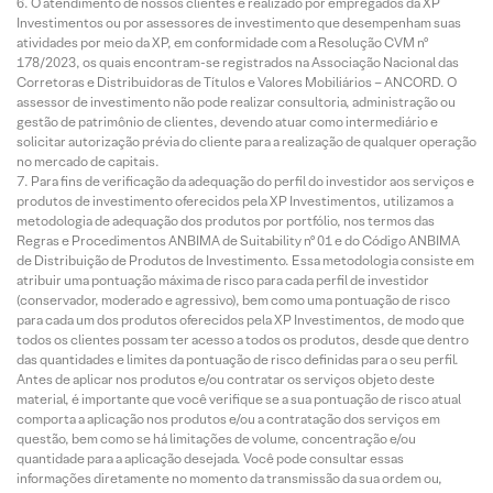
O atendimento de nossos clientes é realizado por empregados da XP
Investimentos ou por assessores de investimento que desempenham suas
atividades por meio da XP, em conformidade com a Resolução CVM nº
178/2023, os quais encontram-se registrados na Associação Nacional das
Corretoras e Distribuidoras de Títulos e Valores Mobiliários – ANCORD. O
assessor de investimento não pode realizar consultoria, administração ou
gestão de patrimônio de clientes, devendo atuar como intermediário e
solicitar autorização prévia do cliente para a realização de qualquer operação
no mercado de capitais.
Para fins de verificação da adequação do perfil do investidor aos serviços e
produtos de investimento oferecidos pela XP Investimentos, utilizamos a
metodologia de adequação dos produtos por portfólio, nos termos das
Regras e Procedimentos ANBIMA de Suitability nº 01 e do Código ANBIMA
de Distribuição de Produtos de Investimento. Essa metodologia consiste em
atribuir uma pontuação máxima de risco para cada perfil de investidor
(conservador, moderado e agressivo), bem como uma pontuação de risco
para cada um dos produtos oferecidos pela XP Investimentos, de modo que
todos os clientes possam ter acesso a todos os produtos, desde que dentro
das quantidades e limites da pontuação de risco definidas para o seu perfil.
Antes de aplicar nos produtos e/ou contratar os serviços objeto deste
material, é importante que você verifique se a sua pontuação de risco atual
comporta a aplicação nos produtos e/ou a contratação dos serviços em
questão, bem como se há limitações de volume, concentração e/ou
quantidade para a aplicação desejada. Você pode consultar essas
informações diretamente no momento da transmissão da sua ordem ou,