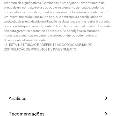
patrimoniais significativos. Commodity é um objeto ou determinante de
preço de um contrato futuro ou outro instrumento derivativo, podendo
consubstanciar um índice, uma taxa, um valor mobiliário ou produto físico. É
um investimento de risco muito alto, que contempla a possibilidade de
oscilação de preço devido à utilização de alavancagem financeira. A duração
recomendada para o investimento é de curto prazo e o patrimônio do cliente
não está garantido neste tipo de produto. As condições de mercado,
mudanças climáticas e o cenário macroeconômico podem afetar o
desempenho do investimento.
ESTA INSTITUIÇÃO É ADERENTE AO CÓDIGO ANBIMA DE
DISTRIBUIÇÃO DE PRODUTOS DE INVESTIMENTO.
Análises
Recomendações