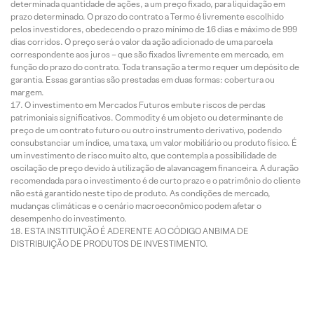
determinada quantidade de ações, a um preço fixado, para liquidação em
prazo determinado. O prazo do contrato a Termo é livremente escolhido
pelos investidores, obedecendo o prazo mínimo de 16 dias e máximo de 999
dias corridos. O preço será o valor da ação adicionado de uma parcela
correspondente aos juros – que são fixados livremente em mercado, em
função do prazo do contrato. Toda transação a termo requer um depósito de
garantia. Essas garantias são prestadas em duas formas: cobertura ou
margem.
O investimento em Mercados Futuros embute riscos de perdas
patrimoniais significativos. Commodity é um objeto ou determinante de
preço de um contrato futuro ou outro instrumento derivativo, podendo
consubstanciar um índice, uma taxa, um valor mobiliário ou produto físico. É
um investimento de risco muito alto, que contempla a possibilidade de
oscilação de preço devido à utilização de alavancagem financeira. A duração
recomendada para o investimento é de curto prazo e o patrimônio do cliente
não está garantido neste tipo de produto. As condições de mercado,
mudanças climáticas e o cenário macroeconômico podem afetar o
desempenho do investimento.
ESTA INSTITUIÇÃO É ADERENTE AO CÓDIGO ANBIMA DE
DISTRIBUIÇÃO DE PRODUTOS DE INVESTIMENTO.