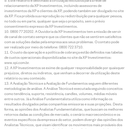
Este relatório é destinado à circulação exclusiva para a rede de
relacionamento da XP Investimentos, incluindo assessores de
investimentos da XP e clientes da XP, podendo também ser divulgado no site
da XP. Fica proibida sua reprodução ou redistribuição para qualquer pessoa,
no todo ou em parte, qualquer que seja o propósito, sem o prévio
consentimento expresso da XP Investimentos.
0800 77 20202. A Ouvidoria da XP Investimentos tem a missão de servir
de canal de contato sempre que os clientes que não se sentirem satisfeitos
com as soluções dadas pela empresa aos seus problemas. O contato pode
ser realizado por meio do telefone: 0800 722 3710.
O custo da operação e a política de cobrança estão definidos nas tabelas
de custos operacionais disponibilizadas no site da XP Investimentos:
www.xpi.com.br.
A XP Investimentos se exime de qualquer responsabilidade por quaisquer
prejuízos, diretos ou indiretos, que venham a decorrer da utilização deste
relatório ou seu conteúdo.
A Avaliação Técnica e a Avaliação de Fundamentos seguem diferentes
metodologias de análise. A Análise Técnica é executada seguindo conceitos
como tendência, suporte, resistência, candles, volumes, médias móveis
entre outros. Já a Análise Fundamentalista utiliza como informação os
resultados divulgados pelas companhias emissoras e suas projeções. Desta
forma, as opiniões dos Analistas Fundamentalistas, que buscam os melhores
retornos dadas as condições de mercado, o cenário macroeconômico e os
eventos específicos da empresa e do setor, podem divergir das opiniões dos
Analistas Técnicos, que visam identificar os movimentos mais prováveis dos