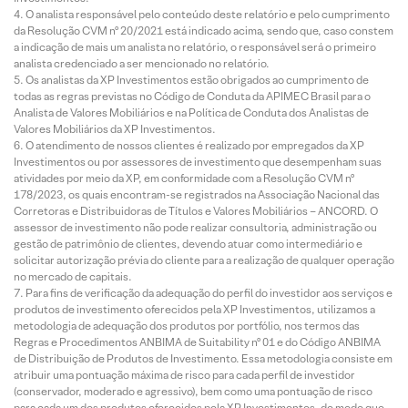
O analista responsável pelo conteúdo deste relatório e pelo cumprimento
da Resolução CVM nº 20/2021 está indicado acima, sendo que, caso constem
a indicação de mais um analista no relatório, o responsável será o primeiro
analista credenciado a ser mencionado no relatório.
Os analistas da XP Investimentos estão obrigados ao cumprimento de
todas as regras previstas no Código de Conduta da APIMEC Brasil para o
Analista de Valores Mobiliários e na Política de Conduta dos Analistas de
Valores Mobiliários da XP Investimentos.
O atendimento de nossos clientes é realizado por empregados da XP
Investimentos ou por assessores de investimento que desempenham suas
atividades por meio da XP, em conformidade com a Resolução CVM nº
178/2023, os quais encontram-se registrados na Associação Nacional das
Corretoras e Distribuidoras de Títulos e Valores Mobiliários – ANCORD. O
assessor de investimento não pode realizar consultoria, administração ou
gestão de patrimônio de clientes, devendo atuar como intermediário e
solicitar autorização prévia do cliente para a realização de qualquer operação
no mercado de capitais.
Para fins de verificação da adequação do perfil do investidor aos serviços e
produtos de investimento oferecidos pela XP Investimentos, utilizamos a
metodologia de adequação dos produtos por portfólio, nos termos das
Regras e Procedimentos ANBIMA de Suitability nº 01 e do Código ANBIMA
de Distribuição de Produtos de Investimento. Essa metodologia consiste em
atribuir uma pontuação máxima de risco para cada perfil de investidor
(conservador, moderado e agressivo), bem como uma pontuação de risco
para cada um dos produtos oferecidos pela XP Investimentos, de modo que