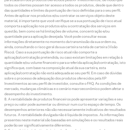
todos os clientes possam ter acesso a todos os produtos, desde que dentro
das quantidades e limites da pontuação de risco definidas para o seu perfil.
Antes de aplicar nos produtos e/ou contratar os serviços objeto deste
material, é importante que você verifique se a sua pontuação de risco atual
comporta a aplicação nos produtos e/ou a contratação dos serviços em
questão, bem como se há limitações de volume, concentração e/ou
quantidade para a aplicação desejada. Você pode consultar essas
informações diretamente no momento da transmissão da sua ordem ou,
ainda, consultando o risco geral da sua carteira na tela de carteira (Visão
Risco). Caso a sua pontuação de risco atual não comporte a
aplicação/contratação pretendida, ou caso existam limitações em relação à
quantidade e/ou volume financeiro para a referida aplicação/contratação, isto
significa que, com base na composição atual da sua carteira, esta
aplicação/contratação não está adequada ao seu perfil. Em caso de dúvidas
sobre o processo de adequação dos produtos oferecidos pela XP
Investimentos ao seu perfil de investidor, consulte o FAQ. As condições de
mercado, mudanças climáticas e o cenário macroeconômico podem afetar o
desempenho do investimento.
A rentabilidade de produtos financeiros pode apresentar variações e seu
preço ou valor pode aumentar ou diminuir num curto espaço de tempo. Os
desempenhos anteriores não são necessariamente indicativos de resultados
futuros. A rentabilidade divulgada não é líquida de impostos. As informações
presentes neste material são baseadas em simulações e os resultados reais
poderão ser significativamente diferentes.