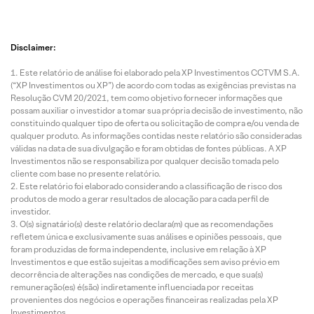
Disclaimer:
Este relatório de análise foi elaborado pela XP Investimentos CCTVM S.A.
(“XP Investimentos ou XP”) de acordo com todas as exigências previstas na
Resolução CVM 20/2021, tem como objetivo fornecer informações que
possam auxiliar o investidor a tomar sua própria decisão de investimento, não
constituindo qualquer tipo de oferta ou solicitação de compra e/ou venda de
qualquer produto. As informações contidas neste relatório são consideradas
válidas na data de sua divulgação e foram obtidas de fontes públicas. A XP
Investimentos não se responsabiliza por qualquer decisão tomada pelo
cliente com base no presente relatório.
Este relatório foi elaborado considerando a classificação de risco dos
produtos de modo a gerar resultados de alocação para cada perfil de
investidor.
O(s) signatário(s) deste relatório declara(m) que as recomendações
refletem única e exclusivamente suas análises e opiniões pessoais, que
foram produzidas de forma independente, inclusive em relação à XP
Investimentos e que estão sujeitas a modificações sem aviso prévio em
decorrência de alterações nas condições de mercado, e que sua(s)
remuneração(es) é(são) indiretamente influenciada por receitas
provenientes dos negócios e operações financeiras realizadas pela XP
Investimentos.