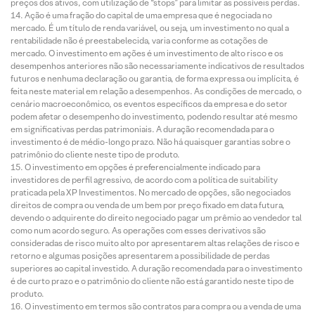
preços dos ativos, com utilização de “stops” para limitar as possíveis perdas.
Ação é uma fração do capital de uma empresa que é negociada no
mercado. É um título de renda variável, ou seja, um investimento no qual a
rentabilidade não é preestabelecida, varia conforme as cotações de
mercado. O investimento em ações é um investimento de alto risco e os
desempenhos anteriores não são necessariamente indicativos de resultados
futuros e nenhuma declaração ou garantia, de forma expressa ou implícita, é
feita neste material em relação a desempenhos. As condições de mercado, o
cenário macroeconômico, os eventos específicos da empresa e do setor
podem afetar o desempenho do investimento, podendo resultar até mesmo
em significativas perdas patrimoniais. A duração recomendada para o
investimento é de médio-longo prazo. Não há quaisquer garantias sobre o
patrimônio do cliente neste tipo de produto.
O investimento em opções é preferencialmente indicado para
investidores de perfil agressivo, de acordo com a política de suitability
praticada pela XP Investimentos. No mercado de opções, são negociados
direitos de compra ou venda de um bem por preço fixado em data futura,
devendo o adquirente do direito negociado pagar um prêmio ao vendedor tal
como num acordo seguro. As operações com esses derivativos são
consideradas de risco muito alto por apresentarem altas relações de risco e
retorno e algumas posições apresentarem a possibilidade de perdas
superiores ao capital investido. A duração recomendada para o investimento
é de curto prazo e o patrimônio do cliente não está garantido neste tipo de
produto.
O investimento em termos são contratos para compra ou a venda de uma