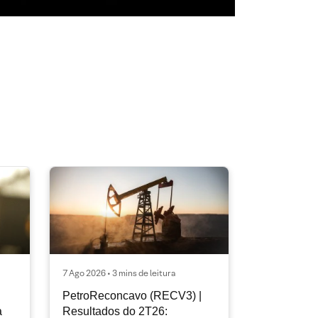
7 Ago 2026 • 3 mins de leitura
PetroReconcavo (RECV3) |
a
Resultados do 2T26: