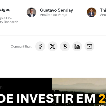
Eiger,
Gustavo Senday
Th
Analista de Varejo
Ana
jo e Co-
ty Research
Compartilhar: