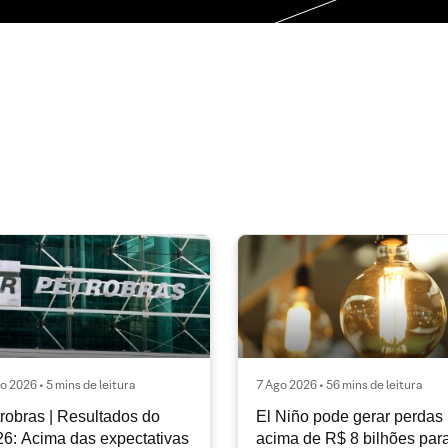
o 2026 • 5 mins de leitura
7 Ago 2026 • 56 mins de leitura
robras | Resultados do
El Niño pode gerar perdas
6: Acima das expectativas
acima de R$ 8 bilhões par