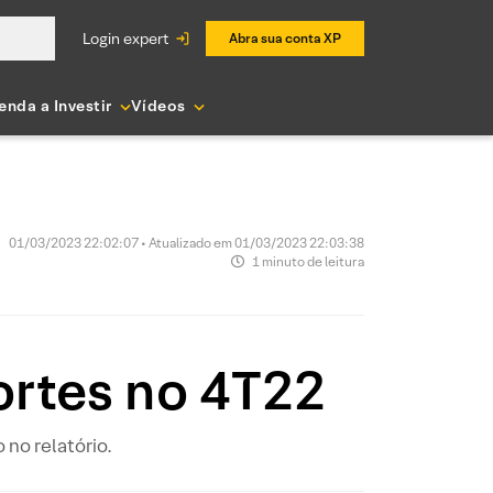
login expert
Abra sua conta XP
enda a Investir
Vídeos
01/03/2023 22:02:07 • Atualizado em 01/03/2023 22:03:38
1 minuto de leitura
ortes no 4T22
 no relatório.