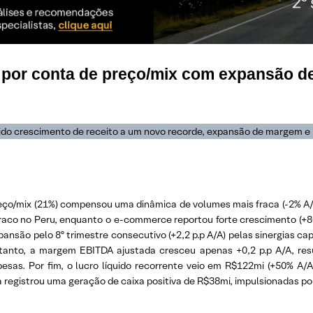
o por conta de preço/mix com expansão 
lido crescimento de receito a um novo recorde, expansão de margem e
reço/mix (21%) compensou uma dinâmica de volumes mais fraca (-2% A/A
fraco no Peru, enquanto o e-commerce reportou forte crescimento (+
ansão pelo 8º trimestre consecutivo (+2,2 p.p A/A) pelas sinergias capt
tanto, a margem EBITDA ajustada cresceu apenas +0,2 p.p A/A, re
sas. Por fim, o lucro líquido recorrente veio em R$122mi (+50% A/A
 registrou uma geração de caixa positiva de R$38mi, impulsionadas po