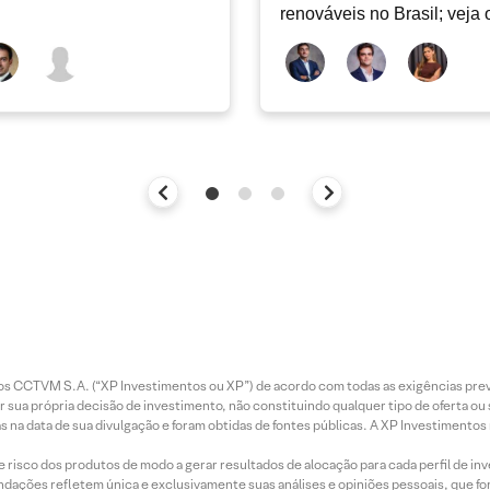
renováveis no Brasil; veja 
Radar Energia XP | Agosto
entos CCTVM S.A. (“XP Investimentos ou XP”) de acordo com todas as exigências p
r sua própria decisão de investimento, não constituindo qualquer tipo de oferta ou
s na data de sua divulgação e foram obtidas de fontes públicas. A XP Investimentos
e risco dos produtos de modo a gerar resultados de alocação para cada perfil de inv
mendações refletem única e exclusivamente suas análises e opiniões pessoais, que 