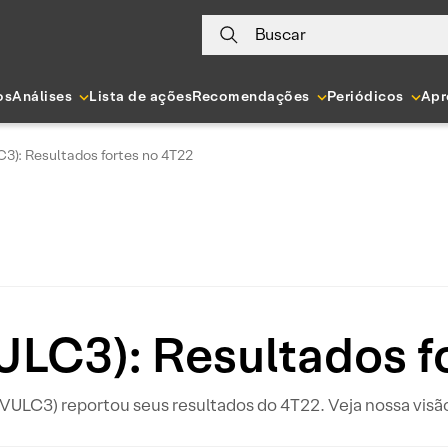
Buscar
os
Análises
Lista de ações
Recomendações
Periódicos
Apr
C3): Resultados fortes no 4T22
ULC3): Resultados f
VULC3) reportou seus resultados do 4T22. Veja nossa visão