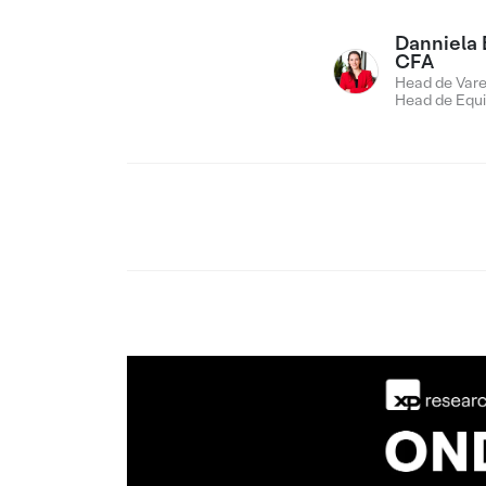
Danniela 
CFA
Head de Vare
Head de Equi