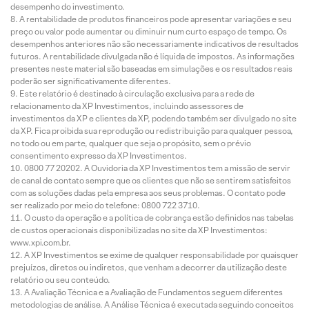
desempenho do investimento.
A rentabilidade de produtos financeiros pode apresentar variações e seu
preço ou valor pode aumentar ou diminuir num curto espaço de tempo. Os
desempenhos anteriores não são necessariamente indicativos de resultados
futuros. A rentabilidade divulgada não é líquida de impostos. As informações
presentes neste material são baseadas em simulações e os resultados reais
poderão ser significativamente diferentes.
Este relatório é destinado à circulação exclusiva para a rede de
relacionamento da XP Investimentos, incluindo assessores de
investimentos da XP e clientes da XP, podendo também ser divulgado no site
da XP. Fica proibida sua reprodução ou redistribuição para qualquer pessoa,
no todo ou em parte, qualquer que seja o propósito, sem o prévio
consentimento expresso da XP Investimentos.
0800 77 20202. A Ouvidoria da XP Investimentos tem a missão de servir
de canal de contato sempre que os clientes que não se sentirem satisfeitos
com as soluções dadas pela empresa aos seus problemas. O contato pode
ser realizado por meio do telefone: 0800 722 3710.
O custo da operação e a política de cobrança estão definidos nas tabelas
de custos operacionais disponibilizadas no site da XP Investimentos:
www.xpi.com.br.
A XP Investimentos se exime de qualquer responsabilidade por quaisquer
prejuízos, diretos ou indiretos, que venham a decorrer da utilização deste
relatório ou seu conteúdo.
A Avaliação Técnica e a Avaliação de Fundamentos seguem diferentes
metodologias de análise. A Análise Técnica é executada seguindo conceitos