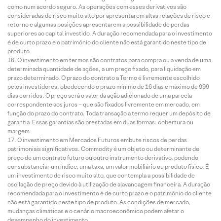
como num acordo seguro. As operações com esses derivativos são
consideradas de risco muito alto por apresentarem altas relações de risco e
retorno e algumas posições apresentarem a possibilidade de perdas
superiores ao capital investido. A duração recomendada para o investimento
é de curto prazo e o patrimônio do cliente não está garantido neste tipo de
produto.
O investimento em termos são contratos para compra ou a venda de uma
determinada quantidade de ações, a um preço fixado, para liquidação em
prazo determinado. O prazo do contrato a Termo é livremente escolhido
pelos investidores, obedecendo o prazo mínimo de 16 dias e máximo de 999
dias corridos. O preço será o valor da ação adicionado de uma parcela
correspondente aos juros – que são fixados livremente em mercado, em
função do prazo do contrato. Toda transação a termo requer um depósito de
garantia. Essas garantias são prestadas em duas formas: cobertura ou
margem.
O investimento em Mercados Futuros embute riscos de perdas
patrimoniais significativos. Commodity é um objeto ou determinante de
preço de um contrato futuro ou outro instrumento derivativo, podendo
consubstanciar um índice, uma taxa, um valor mobiliário ou produto físico. É
um investimento de risco muito alto, que contempla a possibilidade de
oscilação de preço devido à utilização de alavancagem financeira. A duração
recomendada para o investimento é de curto prazo e o patrimônio do cliente
não está garantido neste tipo de produto. As condições de mercado,
mudanças climáticas e o cenário macroeconômico podem afetar o
desempenho do investimento.