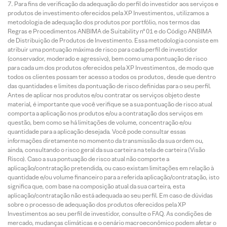
Para fins de verificação da adequação do perfil do investidor aos serviços e
produtos de investimento oferecidos pela XP Investimentos, utilizamos a
metodologia de adequação dos produtos por portfólio, nos termos das
Regras e Procedimentos ANBIMA de Suitability nº 01 e do Código ANBIMA
de Distribuição de Produtos de Investimento. Essa metodologia consiste em
atribuir uma pontuação máxima de risco para cada perfil de investidor
(conservador, moderado e agressivo), bem como uma pontuação de risco
para cada um dos produtos oferecidos pela XP Investimentos, de modo que
todos os clientes possam ter acesso a todos os produtos, desde que dentro
das quantidades e limites da pontuação de risco definidas para o seu perfil.
Antes de aplicar nos produtos e/ou contratar os serviços objeto deste
material, é importante que você verifique se a sua pontuação de risco atual
comporta a aplicação nos produtos e/ou a contratação dos serviços em
questão, bem como se há limitações de volume, concentração e/ou
quantidade para a aplicação desejada. Você pode consultar essas
informações diretamente no momento da transmissão da sua ordem ou,
ainda, consultando o risco geral da sua carteira na tela de carteira (Visão
Risco). Caso a sua pontuação de risco atual não comporte a
aplicação/contratação pretendida, ou caso existam limitações em relação à
quantidade e/ou volume financeiro para a referida aplicação/contratação, isto
significa que, com base na composição atual da sua carteira, esta
aplicação/contratação não está adequada ao seu perfil. Em caso de dúvidas
sobre o processo de adequação dos produtos oferecidos pela XP
Investimentos ao seu perfil de investidor, consulte o FAQ. As condições de
mercado, mudanças climáticas e o cenário macroeconômico podem afetar o