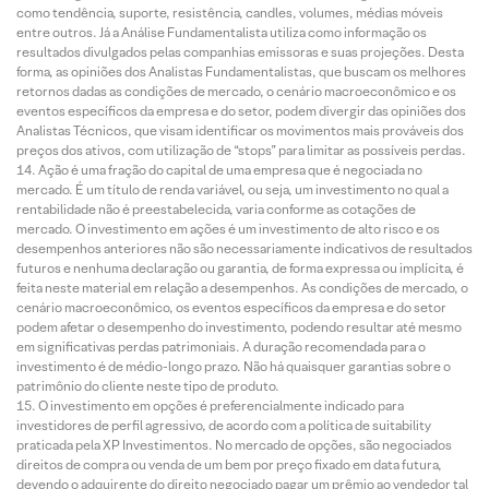
como tendência, suporte, resistência, candles, volumes, médias móveis
entre outros. Já a Análise Fundamentalista utiliza como informação os
resultados divulgados pelas companhias emissoras e suas projeções. Desta
forma, as opiniões dos Analistas Fundamentalistas, que buscam os melhores
retornos dadas as condições de mercado, o cenário macroeconômico e os
eventos específicos da empresa e do setor, podem divergir das opiniões dos
Analistas Técnicos, que visam identificar os movimentos mais prováveis dos
preços dos ativos, com utilização de “stops” para limitar as possíveis perdas.
Ação é uma fração do capital de uma empresa que é negociada no
mercado. É um título de renda variável, ou seja, um investimento no qual a
rentabilidade não é preestabelecida, varia conforme as cotações de
mercado. O investimento em ações é um investimento de alto risco e os
desempenhos anteriores não são necessariamente indicativos de resultados
futuros e nenhuma declaração ou garantia, de forma expressa ou implícita, é
feita neste material em relação a desempenhos. As condições de mercado, o
cenário macroeconômico, os eventos específicos da empresa e do setor
podem afetar o desempenho do investimento, podendo resultar até mesmo
em significativas perdas patrimoniais. A duração recomendada para o
investimento é de médio-longo prazo. Não há quaisquer garantias sobre o
patrimônio do cliente neste tipo de produto.
O investimento em opções é preferencialmente indicado para
investidores de perfil agressivo, de acordo com a política de suitability
praticada pela XP Investimentos. No mercado de opções, são negociados
direitos de compra ou venda de um bem por preço fixado em data futura,
devendo o adquirente do direito negociado pagar um prêmio ao vendedor tal