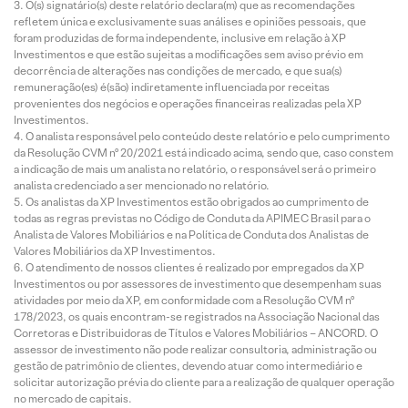
O(s) signatário(s) deste relatório declara(m) que as recomendações
refletem única e exclusivamente suas análises e opiniões pessoais, que
foram produzidas de forma independente, inclusive em relação à XP
Investimentos e que estão sujeitas a modificações sem aviso prévio em
decorrência de alterações nas condições de mercado, e que sua(s)
remuneração(es) é(são) indiretamente influenciada por receitas
provenientes dos negócios e operações financeiras realizadas pela XP
Investimentos.
O analista responsável pelo conteúdo deste relatório e pelo cumprimento
da Resolução CVM nº 20/2021 está indicado acima, sendo que, caso constem
a indicação de mais um analista no relatório, o responsável será o primeiro
analista credenciado a ser mencionado no relatório.
Os analistas da XP Investimentos estão obrigados ao cumprimento de
todas as regras previstas no Código de Conduta da APIMEC Brasil para o
Analista de Valores Mobiliários e na Política de Conduta dos Analistas de
Valores Mobiliários da XP Investimentos.
O atendimento de nossos clientes é realizado por empregados da XP
Investimentos ou por assessores de investimento que desempenham suas
atividades por meio da XP, em conformidade com a Resolução CVM nº
178/2023, os quais encontram-se registrados na Associação Nacional das
Corretoras e Distribuidoras de Títulos e Valores Mobiliários – ANCORD. O
assessor de investimento não pode realizar consultoria, administração ou
gestão de patrimônio de clientes, devendo atuar como intermediário e
solicitar autorização prévia do cliente para a realização de qualquer operação
no mercado de capitais.