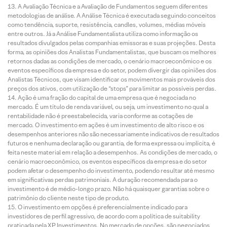
A Avaliação Técnica e a Avaliação de Fundamentos seguem diferentes
metodologias de análise. A Análise Técnica é executada seguindo conceitos
como tendência, suporte, resistência, candles, volumes, médias móveis
entre outros. Já a Análise Fundamentalista utiliza como informação os
resultados divulgados pelas companhias emissoras e suas projeções. Desta
forma, as opiniões dos Analistas Fundamentalistas, que buscam os melhores
retornos dadas as condições de mercado, o cenário macroeconômico e os
eventos específicos da empresa e do setor, podem divergir das opiniões dos
Analistas Técnicos, que visam identificar os movimentos mais prováveis dos
preços dos ativos, com utilização de “stops” para limitar as possíveis perdas.
Ação é uma fração do capital de uma empresa que é negociada no
mercado. É um título de renda variável, ou seja, um investimento no qual a
rentabilidade não é preestabelecida, varia conforme as cotações de
mercado. O investimento em ações é um investimento de alto risco e os
desempenhos anteriores não são necessariamente indicativos de resultados
futuros e nenhuma declaração ou garantia, de forma expressa ou implícita, é
feita neste material em relação a desempenhos. As condições de mercado, o
cenário macroeconômico, os eventos específicos da empresa e do setor
podem afetar o desempenho do investimento, podendo resultar até mesmo
em significativas perdas patrimoniais. A duração recomendada para o
investimento é de médio-longo prazo. Não há quaisquer garantias sobre o
patrimônio do cliente neste tipo de produto.
O investimento em opções é preferencialmente indicado para
investidores de perfil agressivo, de acordo com a política de suitability
praticada pela XP Investimentos. No mercado de opções, são negociados