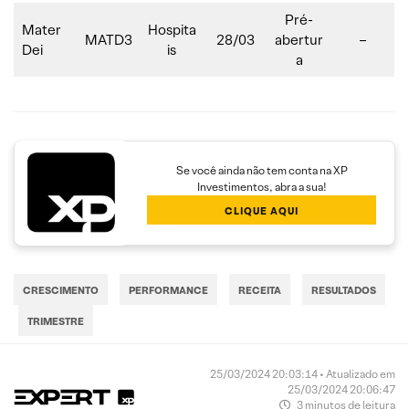
Pré-
Mater
Hospita
MATD3
28/03
abertur
–
Dei
is
a
Se você ainda não tem conta na XP
Investimentos, abra a sua!
CLIQUE AQUI
CRESCIMENTO
PERFORMANCE
RECEITA
RESULTADOS
TRIMESTRE
25/03/2024 20:03:14 • Atualizado em
25/03/2024 20:06:47
3 minutos de leitura