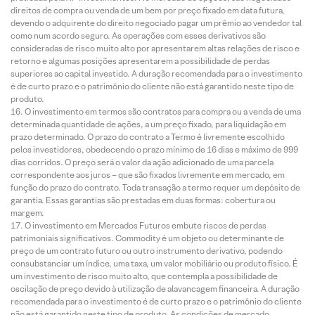
direitos de compra ou venda de um bem por preço fixado em data futura,
devendo o adquirente do direito negociado pagar um prêmio ao vendedor tal
como num acordo seguro. As operações com esses derivativos são
consideradas de risco muito alto por apresentarem altas relações de risco e
retorno e algumas posições apresentarem a possibilidade de perdas
superiores ao capital investido. A duração recomendada para o investimento
é de curto prazo e o patrimônio do cliente não está garantido neste tipo de
produto.
O investimento em termos são contratos para compra ou a venda de uma
determinada quantidade de ações, a um preço fixado, para liquidação em
prazo determinado. O prazo do contrato a Termo é livremente escolhido
pelos investidores, obedecendo o prazo mínimo de 16 dias e máximo de 999
dias corridos. O preço será o valor da ação adicionado de uma parcela
correspondente aos juros – que são fixados livremente em mercado, em
função do prazo do contrato. Toda transação a termo requer um depósito de
garantia. Essas garantias são prestadas em duas formas: cobertura ou
margem.
O investimento em Mercados Futuros embute riscos de perdas
patrimoniais significativos. Commodity é um objeto ou determinante de
preço de um contrato futuro ou outro instrumento derivativo, podendo
consubstanciar um índice, uma taxa, um valor mobiliário ou produto físico. É
um investimento de risco muito alto, que contempla a possibilidade de
oscilação de preço devido à utilização de alavancagem financeira. A duração
recomendada para o investimento é de curto prazo e o patrimônio do cliente
não está garantido neste tipo de produto. As condições de mercado,