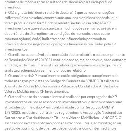
produtos de modo a gerar resultados de alocação para cada perfil de
investidor.
O(s) signatário(s) deste relatório declara(m) que as recomendações
refletem única e exclusivamente suas análises e opiniões pessoais, que
foram produzidas de forma independente, inclusive em relação à XP
Investimentos e que estão sujeitas a modificações sem aviso prévio em
decorrência de alterações nas condições de mercado, e que sua(s)
remuneração(es) é(são) indiretamente influenciada por receitas
provenientes dos negócios e operações financeiras realizadas pela XP
Investimentos.
O analista responsável pelo conteúdo deste relatório e pelo cumprimento
da Resolução CVM nº 20/2021 está indicado acima, sendo que, caso constem
a indicação de mais um analista no relatório, o responsável será o primeiro
analista credenciado a ser mencionado no relatório.
Os analistas da XP Investimentos estão obrigados ao cumprimento de
todas as regras previstas no Código de Conduta da APIMEC Brasil para o
Analista de Valores Mobiliários e na Política de Conduta dos Analistas de
Valores Mobiliários da XP Investimentos.
O atendimento de nossos clientes é realizado por empregados da XP
Investimentos ou por assessores de investimento que desempenham suas
atividades por meio da XP, em conformidade com a Resolução CVM nº
178/2023, os quais encontram-se registrados na Associação Nacional das
Corretoras e Distribuidoras de Títulos e Valores Mobiliários – ANCORD. O
assessor de investimento não pode realizar consultoria, administração ou
gestão de patrimônio de clientes, devendo atuar como intermediário e