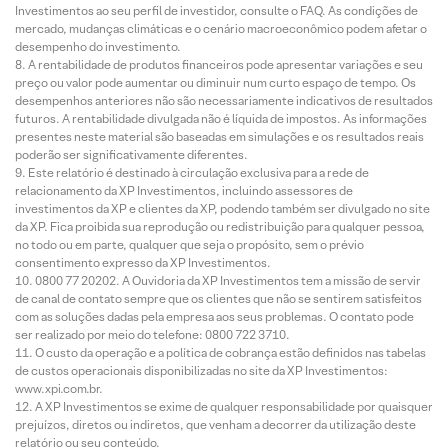
Investimentos ao seu perfil de investidor, consulte o FAQ. As condições de
mercado, mudanças climáticas e o cenário macroeconômico podem afetar o
desempenho do investimento.
A rentabilidade de produtos financeiros pode apresentar variações e seu
preço ou valor pode aumentar ou diminuir num curto espaço de tempo. Os
desempenhos anteriores não são necessariamente indicativos de resultados
futuros. A rentabilidade divulgada não é líquida de impostos. As informações
presentes neste material são baseadas em simulações e os resultados reais
poderão ser significativamente diferentes.
Este relatório é destinado à circulação exclusiva para a rede de
relacionamento da XP Investimentos, incluindo assessores de
investimentos da XP e clientes da XP, podendo também ser divulgado no site
da XP. Fica proibida sua reprodução ou redistribuição para qualquer pessoa,
no todo ou em parte, qualquer que seja o propósito, sem o prévio
consentimento expresso da XP Investimentos.
0800 77 20202. A Ouvidoria da XP Investimentos tem a missão de servir
de canal de contato sempre que os clientes que não se sentirem satisfeitos
com as soluções dadas pela empresa aos seus problemas. O contato pode
ser realizado por meio do telefone: 0800 722 3710.
O custo da operação e a política de cobrança estão definidos nas tabelas
de custos operacionais disponibilizadas no site da XP Investimentos:
www.xpi.com.br.
A XP Investimentos se exime de qualquer responsabilidade por quaisquer
prejuízos, diretos ou indiretos, que venham a decorrer da utilização deste
relatório ou seu conteúdo.