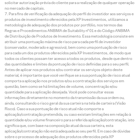
solicitar autorização prévia do cliente para a realização de qualquer operação
no mercado de capitais.
Para fins de verificação da adequação do perfil do investidor aos serviços e
produtos de investimento oferecidos pela XP Investimentos, utilizamos a
metodologia de adequação dos produtos por portfólio, nos termos das
Regras e Procedimentos ANBIMA de Suitability nº 01 e do Código ANBIMA
de Distribuição de Produtos de Investimento. Essa metodologia consiste em
atribuir uma pontuação máxima de risco para cada perfil de investidor
(conservador, moderado e agressivo), bem como uma pontuação de risco
para cada um dos produtos oferecidos pela XP Investimentos, de modo que
todos os clientes possam ter acesso a todos os produtos, desde que dentro
das quantidades e limites da pontuação de risco definidas para o seu perfil.
Antes de aplicar nos produtos e/ou contratar os serviços objeto deste
material, é importante que você verifique se a sua pontuação de risco atual
comporta a aplicação nos produtos e/ou a contratação dos serviços em
questão, bem como se há limitações de volume, concentração e/ou
quantidade para a aplicação desejada. Você pode consultar essas
informações diretamente no momento da transmissão da sua ordem ou,
ainda, consultando o risco geral da sua carteira na tela de carteira (Visão
Risco). Caso a sua pontuação de risco atual não comporte a
aplicação/contratação pretendida, ou caso existam limitações em relação à
quantidade e/ou volume financeiro para a referida aplicação/contratação, isto
significa que, com base na composição atual da sua carteira, esta
aplicação/contratação não está adequada ao seu perfil. Em caso de dúvidas
sobre o processo de adequação dos produtos oferecidos pela XP