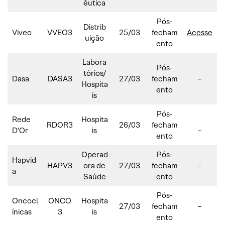
êutica
Pós-
Distrib
Viveo
VVEO3
25/03
fecham
Acesse
uição
ento
Labora
Pós-
tórios/
Dasa
DASA3
27/03
fecham
–
Hospita
ento
is
Pós-
Rede
Hospita
RDOR3
26/03
fecham
D’Or
is
–
ento
Operad
Pós-
Hapvid
HAPV3
ora de
27/03
fecham
–
a
Saúde
ento
Pós-
Oncocl
ONCO
Hospita
27/03
fecham
–
ínicas
3
is
ento