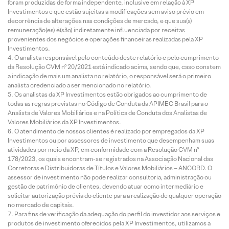
foram produzidas de forma independente, inclusive em relação à XP
Investimentos e que estão sujeitas a modificações sem aviso prévio em
decorrência de alterações nas condições de mercado, e que sua(s)
remuneração(es) é(são) indiretamente influenciada por receitas
provenientes dos negócios e operações financeiras realizadas pela XP
Investimentos.
O analista responsável pelo conteúdo deste relatório e pelo cumprimento
da Resolução CVM nº 20/2021 está indicado acima, sendo que, caso constem
a indicação de mais um analista no relatório, o responsável será o primeiro
analista credenciado a ser mencionado no relatório.
Os analistas da XP Investimentos estão obrigados ao cumprimento de
todas as regras previstas no Código de Conduta da APIMEC Brasil para o
Analista de Valores Mobiliários e na Política de Conduta dos Analistas de
Valores Mobiliários da XP Investimentos.
O atendimento de nossos clientes é realizado por empregados da XP
Investimentos ou por assessores de investimento que desempenham suas
atividades por meio da XP, em conformidade com a Resolução CVM nº
178/2023, os quais encontram-se registrados na Associação Nacional das
Corretoras e Distribuidoras de Títulos e Valores Mobiliários – ANCORD. O
assessor de investimento não pode realizar consultoria, administração ou
gestão de patrimônio de clientes, devendo atuar como intermediário e
solicitar autorização prévia do cliente para a realização de qualquer operação
no mercado de capitais.
Para fins de verificação da adequação do perfil do investidor aos serviços e
produtos de investimento oferecidos pela XP Investimentos, utilizamos a