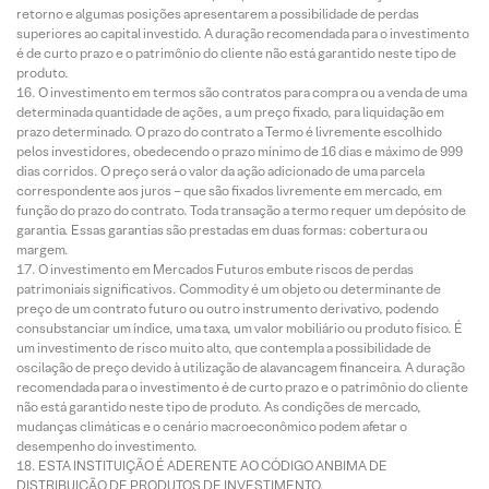
retorno e algumas posições apresentarem a possibilidade de perdas
superiores ao capital investido. A duração recomendada para o investimento
é de curto prazo e o patrimônio do cliente não está garantido neste tipo de
produto.
O investimento em termos são contratos para compra ou a venda de uma
determinada quantidade de ações, a um preço fixado, para liquidação em
prazo determinado. O prazo do contrato a Termo é livremente escolhido
pelos investidores, obedecendo o prazo mínimo de 16 dias e máximo de 999
dias corridos. O preço será o valor da ação adicionado de uma parcela
correspondente aos juros – que são fixados livremente em mercado, em
função do prazo do contrato. Toda transação a termo requer um depósito de
garantia. Essas garantias são prestadas em duas formas: cobertura ou
margem.
O investimento em Mercados Futuros embute riscos de perdas
patrimoniais significativos. Commodity é um objeto ou determinante de
preço de um contrato futuro ou outro instrumento derivativo, podendo
consubstanciar um índice, uma taxa, um valor mobiliário ou produto físico. É
um investimento de risco muito alto, que contempla a possibilidade de
oscilação de preço devido à utilização de alavancagem financeira. A duração
recomendada para o investimento é de curto prazo e o patrimônio do cliente
não está garantido neste tipo de produto. As condições de mercado,
mudanças climáticas e o cenário macroeconômico podem afetar o
desempenho do investimento.
ESTA INSTITUIÇÃO É ADERENTE AO CÓDIGO ANBIMA DE
DISTRIBUIÇÃO DE PRODUTOS DE INVESTIMENTO.