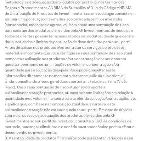
metodologia de adequação dos produtos por portfólio, nos termos das
Regras e Procedimentos ANBIMA de Suitability nº 01 e do Código ANBIMA
de Distribuição de Produtos de Investimento. Essa metodologia consiste em
atribuir uma pontuação máxima de risco para cada perfil de investidor
(conservador, moderado e agressivo), bem como uma pontuação de risco
para cada um dos produtos oferecidos pela XP Investimentos, de modo que
todos os clientes possam ter acesso a todos os produtos, desde que dentro
das quantidades e limites da pontuação de risco definidas para o seu perfil.
Antes de aplicar nos produtos e/ou contratar os serviços objeto deste
material, é importante que você verifique se a sua pontuação de risco atual
comporta a aplicação nos produtos e/ou a contratação dos serviços em
questão, bem como se há limitações de volume, concentração e/ou
quantidade para a aplicação desejada. Você pode consultar essas
informações diretamente no momento da transmissão da sua ordem ou,
ainda, consultando o risco geral da sua carteira na tela de carteira (Visão
Risco). Caso a sua pontuação de risco atual não comporte a
aplicação/contratação pretendida, ou caso existam limitações em relação à
quantidade e/ou volume financeiro para a referida aplicação/contratação, isto
significa que, com base na composição atual da sua carteira, esta
aplicação/contratação não está adequada ao seu perfil. Em caso de dúvidas
sobre o processo de adequação dos produtos oferecidos pela XP
Investimentos ao seu perfil de investidor, consulte o FAQ. As condições de
mercado, mudanças climáticas e o cenário macroeconômico podem afetar o
desempenho do investimento.
A rentabilidade de produtos financeiros pode apresentar variações e seu