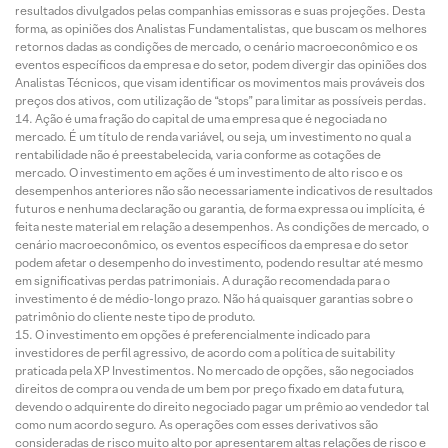
resultados divulgados pelas companhias emissoras e suas projeções. Desta
forma, as opiniões dos Analistas Fundamentalistas, que buscam os melhores
retornos dadas as condições de mercado, o cenário macroeconômico e os
eventos específicos da empresa e do setor, podem divergir das opiniões dos
Analistas Técnicos, que visam identificar os movimentos mais prováveis dos
preços dos ativos, com utilização de “stops” para limitar as possíveis perdas.
Ação é uma fração do capital de uma empresa que é negociada no
mercado. É um título de renda variável, ou seja, um investimento no qual a
rentabilidade não é preestabelecida, varia conforme as cotações de
mercado. O investimento em ações é um investimento de alto risco e os
desempenhos anteriores não são necessariamente indicativos de resultados
futuros e nenhuma declaração ou garantia, de forma expressa ou implícita, é
feita neste material em relação a desempenhos. As condições de mercado, o
cenário macroeconômico, os eventos específicos da empresa e do setor
podem afetar o desempenho do investimento, podendo resultar até mesmo
em significativas perdas patrimoniais. A duração recomendada para o
investimento é de médio-longo prazo. Não há quaisquer garantias sobre o
patrimônio do cliente neste tipo de produto.
O investimento em opções é preferencialmente indicado para
investidores de perfil agressivo, de acordo com a política de suitability
praticada pela XP Investimentos. No mercado de opções, são negociados
direitos de compra ou venda de um bem por preço fixado em data futura,
devendo o adquirente do direito negociado pagar um prêmio ao vendedor tal
como num acordo seguro. As operações com esses derivativos são
consideradas de risco muito alto por apresentarem altas relações de risco e