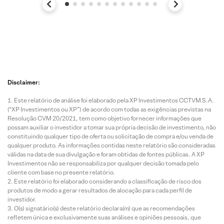
Disclaimer:
Este relatório de análise foi elaborado pela XP Investimentos CCTVM S.A.
(“XP Investimentos ou XP”) de acordo com todas as exigências previstas na
Resolução CVM 20/2021, tem como objetivo fornecer informações que
possam auxiliar o investidor a tomar sua própria decisão de investimento, não
constituindo qualquer tipo de oferta ou solicitação de compra e/ou venda de
qualquer produto. As informações contidas neste relatório são consideradas
válidas na data de sua divulgação e foram obtidas de fontes públicas. A XP
Investimentos não se responsabiliza por qualquer decisão tomada pelo
cliente com base no presente relatório.
Este relatório foi elaborado considerando a classificação de risco dos
produtos de modo a gerar resultados de alocação para cada perfil de
investidor.
O(s) signatário(s) deste relatório declara(m) que as recomendações
refletem única e exclusivamente suas análises e opiniões pessoais, que