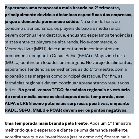
Esperamos uma temporada mais branda no 2º trimestre,
principalmente devido a dinâmicas específicas das empresas,
já que a demanda permanece sólida.
No setor de bens de
consumo discricionários, os players de baixa e média renda
devem continuar em destaque, enquanto esperamos tendências
mistas entre os players de alta renda. No e-commerce, o
Mercado Livre (MELI) deve aumentar os investimentos em
crescimento, enquanto Casas Bahia (BHIA) e Magazine Luiza
(MGLU) continuam focados em margens. No varejo de alimentos,
esperamos tendências semelhantes às do 1º trimestre, com a
expansão das margens como principal destaque. Por fim, as
farmácias regionais devem continuar apresentando resultados
fortes.
No geral, vemos TFCO, farmácias regionais e vestuário
de renda média como os destaques desta temporada, com
ALPA e LREN como potenciais surpresas positivas, enquanto
RADL, SBFG, MGLU e PCAR devem ser os pontos negativos.
Uma temporada mais branda pela frente.
Após um 1º trimestre
melhor do que o esperado e diante de uma demanda resiliente,
acreditamos que os investidores (assim como nós) ficaram mais