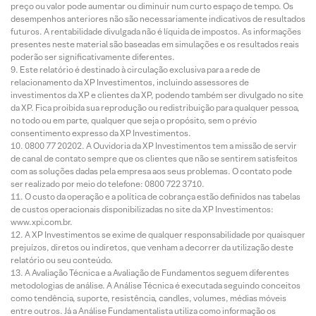
preço ou valor pode aumentar ou diminuir num curto espaço de tempo. Os
desempenhos anteriores não são necessariamente indicativos de resultados
futuros. A rentabilidade divulgada não é líquida de impostos. As informações
presentes neste material são baseadas em simulações e os resultados reais
poderão ser significativamente diferentes.
Este relatório é destinado à circulação exclusiva para a rede de
relacionamento da XP Investimentos, incluindo assessores de
investimentos da XP e clientes da XP, podendo também ser divulgado no site
da XP. Fica proibida sua reprodução ou redistribuição para qualquer pessoa,
no todo ou em parte, qualquer que seja o propósito, sem o prévio
consentimento expresso da XP Investimentos.
0800 77 20202. A Ouvidoria da XP Investimentos tem a missão de servir
de canal de contato sempre que os clientes que não se sentirem satisfeitos
com as soluções dadas pela empresa aos seus problemas. O contato pode
ser realizado por meio do telefone: 0800 722 3710.
O custo da operação e a política de cobrança estão definidos nas tabelas
de custos operacionais disponibilizadas no site da XP Investimentos:
www.xpi.com.br.
A XP Investimentos se exime de qualquer responsabilidade por quaisquer
prejuízos, diretos ou indiretos, que venham a decorrer da utilização deste
relatório ou seu conteúdo.
A Avaliação Técnica e a Avaliação de Fundamentos seguem diferentes
metodologias de análise. A Análise Técnica é executada seguindo conceitos
como tendência, suporte, resistência, candles, volumes, médias móveis
entre outros. Já a Análise Fundamentalista utiliza como informação os