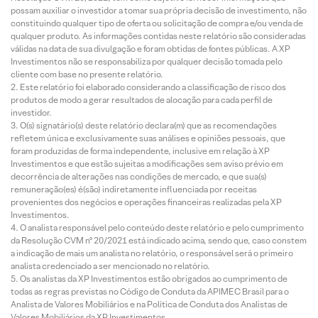
possam auxiliar o investidor a tomar sua própria decisão de investimento, não
constituindo qualquer tipo de oferta ou solicitação de compra e/ou venda de
qualquer produto. As informações contidas neste relatório são consideradas
válidas na data de sua divulgação e foram obtidas de fontes públicas. A XP
Investimentos não se responsabiliza por qualquer decisão tomada pelo
cliente com base no presente relatório.
Este relatório foi elaborado considerando a classificação de risco dos
produtos de modo a gerar resultados de alocação para cada perfil de
investidor.
O(s) signatário(s) deste relatório declara(m) que as recomendações
refletem única e exclusivamente suas análises e opiniões pessoais, que
foram produzidas de forma independente, inclusive em relação à XP
Investimentos e que estão sujeitas a modificações sem aviso prévio em
decorrência de alterações nas condições de mercado, e que sua(s)
remuneração(es) é(são) indiretamente influenciada por receitas
provenientes dos negócios e operações financeiras realizadas pela XP
Investimentos.
O analista responsável pelo conteúdo deste relatório e pelo cumprimento
da Resolução CVM nº 20/2021 está indicado acima, sendo que, caso constem
a indicação de mais um analista no relatório, o responsável será o primeiro
analista credenciado a ser mencionado no relatório.
Os analistas da XP Investimentos estão obrigados ao cumprimento de
todas as regras previstas no Código de Conduta da APIMEC Brasil para o
Analista de Valores Mobiliários e na Política de Conduta dos Analistas de
Valores Mobiliários da XP Investimentos.