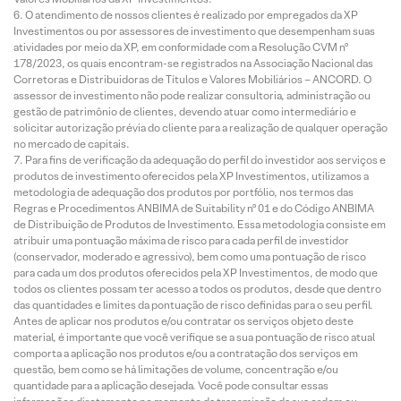
O atendimento de nossos clientes é realizado por empregados da XP
Investimentos ou por assessores de investimento que desempenham suas
atividades por meio da XP, em conformidade com a Resolução CVM nº
178/2023, os quais encontram-se registrados na Associação Nacional das
Corretoras e Distribuidoras de Títulos e Valores Mobiliários – ANCORD. O
assessor de investimento não pode realizar consultoria, administração ou
gestão de patrimônio de clientes, devendo atuar como intermediário e
solicitar autorização prévia do cliente para a realização de qualquer operação
no mercado de capitais.
Para fins de verificação da adequação do perfil do investidor aos serviços e
produtos de investimento oferecidos pela XP Investimentos, utilizamos a
metodologia de adequação dos produtos por portfólio, nos termos das
Regras e Procedimentos ANBIMA de Suitability nº 01 e do Código ANBIMA
de Distribuição de Produtos de Investimento. Essa metodologia consiste em
atribuir uma pontuação máxima de risco para cada perfil de investidor
(conservador, moderado e agressivo), bem como uma pontuação de risco
para cada um dos produtos oferecidos pela XP Investimentos, de modo que
todos os clientes possam ter acesso a todos os produtos, desde que dentro
das quantidades e limites da pontuação de risco definidas para o seu perfil.
Antes de aplicar nos produtos e/ou contratar os serviços objeto deste
material, é importante que você verifique se a sua pontuação de risco atual
comporta a aplicação nos produtos e/ou a contratação dos serviços em
questão, bem como se há limitações de volume, concentração e/ou
quantidade para a aplicação desejada. Você pode consultar essas