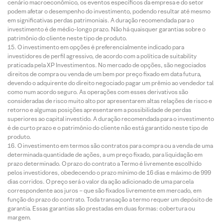
cenário macroeconômico, os eventos específicos da empresa e do setor
podem afetar o desempenho do investimento, podendo resultar até mesmo
em significativas perdas patrimoniais. A duração recomendada para o
investimento é de médio-longo prazo. Não há quaisquer garantias sobre o
patrimônio do cliente neste tipo de produto.
O investimento em opções é preferencialmente indicado para
investidores de perfil agressivo, de acordo com a política de suitability
praticada pela XP Investimentos. No mercado de opções, são negociados
direitos de compra ou venda de um bem por preço fixado em data futura,
devendo o adquirente do direito negociado pagar um prêmio ao vendedor tal
como num acordo seguro. As operações com esses derivativos são
consideradas de risco muito alto por apresentarem altas relações de risco e
retorno e algumas posições apresentarem a possibilidade de perdas
superiores ao capital investido. A duração recomendada para o investimento
é de curto prazo e o patrimônio do cliente não está garantido neste tipo de
produto.
O investimento em termos são contratos para compra ou a venda de uma
determinada quantidade de ações, a um preço fixado, para liquidação em
prazo determinado. O prazo do contrato a Termo é livremente escolhido
pelos investidores, obedecendo o prazo mínimo de 16 dias e máximo de 999
dias corridos. O preço será o valor da ação adicionado de uma parcela
correspondente aos juros – que são fixados livremente em mercado, em
função do prazo do contrato. Toda transação a termo requer um depósito de
garantia. Essas garantias são prestadas em duas formas: cobertura ou
margem.