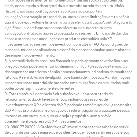
informações diretamente no momento da transmissão da sua ordem ou,
ainda, consultando o risco geral da sua carteira na tela de carteira (Visão
Risco). Caso a sua pontuação de risco atual não comporte a
aplicação/contratação pretendida, ou caso existam limitações em relação à
quantidade e/ou volume financeiro para a referida aplicação/contratação, isto
significa que, com base na composição atual da sua carteira, esta
aplicação/contratação não está adequada ao seu perfil. Em caso de dúvidas
sobre o processo de adequação dos produtos oferecidos pela XP
Investimentos ao seu perfil de investidor, consulte o FAQ. As condições de
mercado, mudanças climáticas e o cenário macroeconômico podem afetar o
desempenho do investimento.
A rentabilidade de produtos financeiros pode apresentar variações e seu
preço ou valor pode aumentar ou diminuir num curto espaço de tempo. Os
desempenhos anteriores não são necessariamente indicativos de resultados
futuros. A rentabilidade divulgada não é líquida de impostos. As informações
presentes neste material são baseadas em simulações e os resultados reais
poderão ser significativamente diferentes.
Este relatório é destinado à circulação exclusiva para a rede de
relacionamento da XP Investimentos, incluindo assessores de
investimentos da XP e clientes da XP, podendo também ser divulgado no site
da XP. Fica proibida sua reprodução ou redistribuição para qualquer pessoa,
no todo ou em parte, qualquer que seja o propósito, sem o prévio
consentimento expresso da XP Investimentos.
0800 77 20202. A Ouvidoria da XP Investimentos tem a missão de servir
de canal de contato sempre que os clientes que não se sentirem satisfeitos