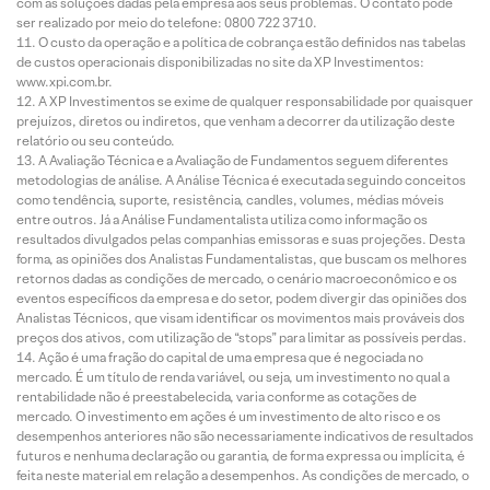
com as soluções dadas pela empresa aos seus problemas. O contato pode
ser realizado por meio do telefone: 0800 722 3710.
O custo da operação e a política de cobrança estão definidos nas tabelas
de custos operacionais disponibilizadas no site da XP Investimentos:
www.xpi.com.br.
A XP Investimentos se exime de qualquer responsabilidade por quaisquer
prejuízos, diretos ou indiretos, que venham a decorrer da utilização deste
relatório ou seu conteúdo.
A Avaliação Técnica e a Avaliação de Fundamentos seguem diferentes
metodologias de análise. A Análise Técnica é executada seguindo conceitos
como tendência, suporte, resistência, candles, volumes, médias móveis
entre outros. Já a Análise Fundamentalista utiliza como informação os
resultados divulgados pelas companhias emissoras e suas projeções. Desta
forma, as opiniões dos Analistas Fundamentalistas, que buscam os melhores
retornos dadas as condições de mercado, o cenário macroeconômico e os
eventos específicos da empresa e do setor, podem divergir das opiniões dos
Analistas Técnicos, que visam identificar os movimentos mais prováveis dos
preços dos ativos, com utilização de “stops” para limitar as possíveis perdas.
Ação é uma fração do capital de uma empresa que é negociada no
mercado. É um título de renda variável, ou seja, um investimento no qual a
rentabilidade não é preestabelecida, varia conforme as cotações de
mercado. O investimento em ações é um investimento de alto risco e os
desempenhos anteriores não são necessariamente indicativos de resultados
futuros e nenhuma declaração ou garantia, de forma expressa ou implícita, é
feita neste material em relação a desempenhos. As condições de mercado, o