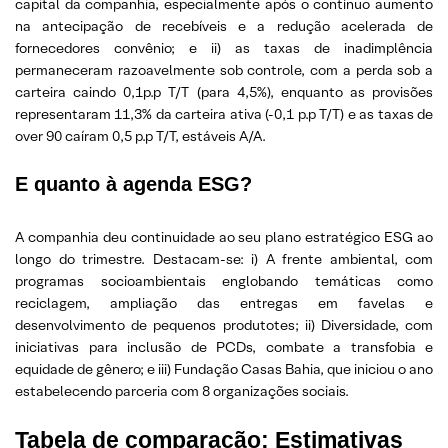
capital da companhia, especialmente após o contínuo aumento
na antecipação de recebíveis e a redução acelerada de
fornecedores convênio; e ii) as taxas de inadimplência
permaneceram razoavelmente sob controle, com a perda sob a
carteira caindo 0,1p.p T/T (para 4,5%), enquanto as provisões
representaram 11,3% da carteira ativa (-0,1 p.p T/T) e as taxas de
over 90 caíram 0,5 p.p T/T, estáveis A/A.
E quanto à agenda ESG?
A companhia deu continuidade ao seu plano estratégico ESG ao
longo do trimestre. Destacam-se: i) A frente ambiental, com
programas socioambientais englobando temáticas como
reciclagem, ampliação das entregas em favelas e
desenvolvimento de pequenos produtotes; ii) Diversidade, com
iniciativas para inclusão de PCDs, combate a transfobia e
equidade de gênero; e iii) Fundação Casas Bahia, que iniciou o ano
estabelecendo parceria com 8 organizações sociais.
Tabela de comparação: Estimativas