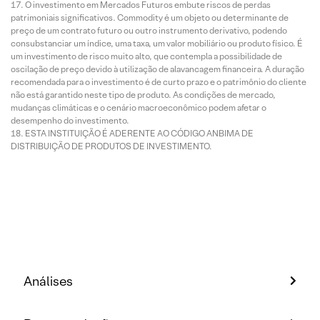
O investimento em Mercados Futuros embute riscos de perdas
patrimoniais significativos. Commodity é um objeto ou determinante de
preço de um contrato futuro ou outro instrumento derivativo, podendo
consubstanciar um índice, uma taxa, um valor mobiliário ou produto físico. É
um investimento de risco muito alto, que contempla a possibilidade de
oscilação de preço devido à utilização de alavancagem financeira. A duração
recomendada para o investimento é de curto prazo e o patrimônio do cliente
não está garantido neste tipo de produto. As condições de mercado,
mudanças climáticas e o cenário macroeconômico podem afetar o
desempenho do investimento.
ESTA INSTITUIÇÃO É ADERENTE AO CÓDIGO ANBIMA DE
DISTRIBUIÇÃO DE PRODUTOS DE INVESTIMENTO.
Análises