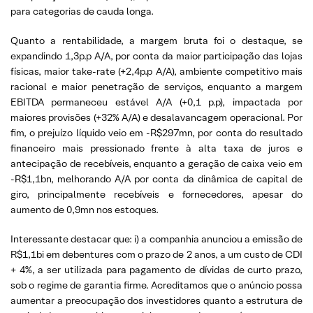
para categorias de cauda longa.
Quanto a rentabilidade, a margem bruta foi o destaque, se
expandindo 1,3p.p A/A, por conta da maior participação das lojas
físicas, maior take-rate (+2,4p.p A/A), ambiente competitivo mais
racional e maior penetração de serviços, enquanto a margem
EBITDA permaneceu estável A/A (+0,1 p.p), impactada por
maiores provisões (+32% A/A) e desalavancagem operacional. Por
fim, o prejuízo líquido veio em -R$297mn, por conta do resultado
financeiro mais pressionado frente à alta taxa de juros e
antecipação de recebíveis, enquanto a geração de caixa veio em
-R$1,1bn, melhorando A/A por conta da dinâmica de capital de
giro, principalmente recebíveis e fornecedores, apesar do
aumento de 0,9mn nos estoques.
Interessante destacar que: i) a companhia anunciou a emissão de
R$1,1bi em debentures com o prazo de 2 anos, a um custo de CDI
+ 4%, a ser utilizada para pagamento de dívidas de curto prazo,
sob o regime de garantia firme. Acreditamos que o anúncio possa
aumentar a preocupação dos investidores quanto a estrutura de