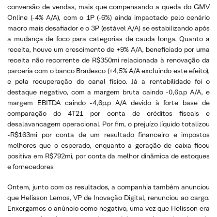
conversão de vendas, mais que compensando a queda do GMV
Online (-4% A/A), com o 1P (-6%) ainda impactado pelo cenário
macro mais desafiador e o 3P (estável A/A) se estabilizando após
a mudança de foco para categorias de cauda longa. Quanto a
receita, houve um crescimento de +9% A/A, beneficiado por uma
receita não recorrente de R$350mi relacionada à renovação da
parceria com o banco Bradesco (+4,5% A/A excluindo este efeito),
e pela recuperação do canal físico. Já a rentabilidade foi o
destaque negativo, com a margem bruta caindo -0,6p.p A/A, e
margem EBITDA caindo -4,6p.p A/A devido à forte base de
comparação do 4T21 por conta de créditos fiscais e
desalavancagem operacional. Por fim, o prejuízo líquido totalizou
-R$163mi por conta de um resultado financeiro e impostos
melhores que o esperado, enquanto a geração de caixa ficou
positiva em R$792mi, por conta da melhor dinâmica de estoques
e fornecedores
Ontem, junto com os resultados, a companhia também anunciou
que Helisson Lemos, VP de Inovação Digital, renunciou ao cargo.
Enxergamos o anúncio como negativo, uma vez que Helisson era