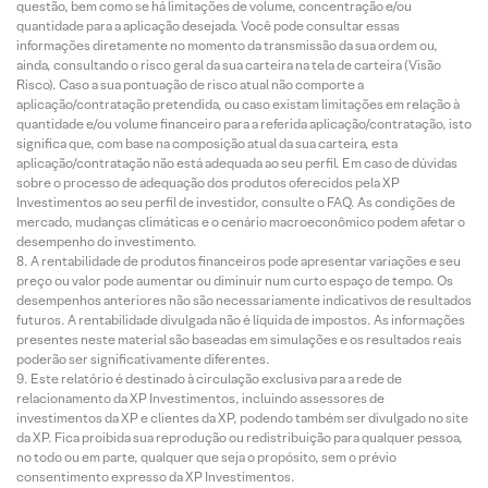
questão, bem como se há limitações de volume, concentração e/ou
quantidade para a aplicação desejada. Você pode consultar essas
informações diretamente no momento da transmissão da sua ordem ou,
ainda, consultando o risco geral da sua carteira na tela de carteira (Visão
Risco). Caso a sua pontuação de risco atual não comporte a
aplicação/contratação pretendida, ou caso existam limitações em relação à
quantidade e/ou volume financeiro para a referida aplicação/contratação, isto
significa que, com base na composição atual da sua carteira, esta
aplicação/contratação não está adequada ao seu perfil. Em caso de dúvidas
sobre o processo de adequação dos produtos oferecidos pela XP
Investimentos ao seu perfil de investidor, consulte o FAQ. As condições de
mercado, mudanças climáticas e o cenário macroeconômico podem afetar o
desempenho do investimento.
A rentabilidade de produtos financeiros pode apresentar variações e seu
preço ou valor pode aumentar ou diminuir num curto espaço de tempo. Os
desempenhos anteriores não são necessariamente indicativos de resultados
futuros. A rentabilidade divulgada não é líquida de impostos. As informações
presentes neste material são baseadas em simulações e os resultados reais
poderão ser significativamente diferentes.
Este relatório é destinado à circulação exclusiva para a rede de
relacionamento da XP Investimentos, incluindo assessores de
investimentos da XP e clientes da XP, podendo também ser divulgado no site
da XP. Fica proibida sua reprodução ou redistribuição para qualquer pessoa,
no todo ou em parte, qualquer que seja o propósito, sem o prévio
consentimento expresso da XP Investimentos.