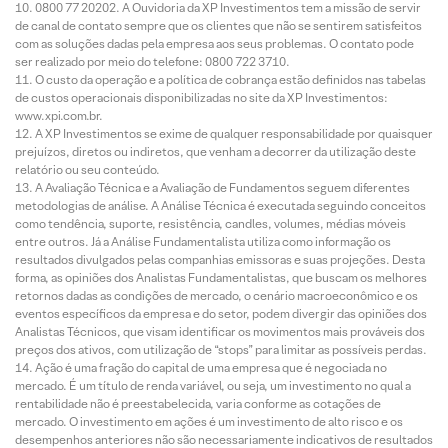
0800 77 20202. A Ouvidoria da XP Investimentos tem a missão de servir
de canal de contato sempre que os clientes que não se sentirem satisfeitos
com as soluções dadas pela empresa aos seus problemas. O contato pode
ser realizado por meio do telefone: 0800 722 3710.
O custo da operação e a política de cobrança estão definidos nas tabelas
de custos operacionais disponibilizadas no site da XP Investimentos:
www.xpi.com.br.
A XP Investimentos se exime de qualquer responsabilidade por quaisquer
prejuízos, diretos ou indiretos, que venham a decorrer da utilização deste
relatório ou seu conteúdo.
A Avaliação Técnica e a Avaliação de Fundamentos seguem diferentes
metodologias de análise. A Análise Técnica é executada seguindo conceitos
como tendência, suporte, resistência, candles, volumes, médias móveis
entre outros. Já a Análise Fundamentalista utiliza como informação os
resultados divulgados pelas companhias emissoras e suas projeções. Desta
forma, as opiniões dos Analistas Fundamentalistas, que buscam os melhores
retornos dadas as condições de mercado, o cenário macroeconômico e os
eventos específicos da empresa e do setor, podem divergir das opiniões dos
Analistas Técnicos, que visam identificar os movimentos mais prováveis dos
preços dos ativos, com utilização de “stops” para limitar as possíveis perdas.
Ação é uma fração do capital de uma empresa que é negociada no
mercado. É um título de renda variável, ou seja, um investimento no qual a
rentabilidade não é preestabelecida, varia conforme as cotações de
mercado. O investimento em ações é um investimento de alto risco e os
desempenhos anteriores não são necessariamente indicativos de resultados