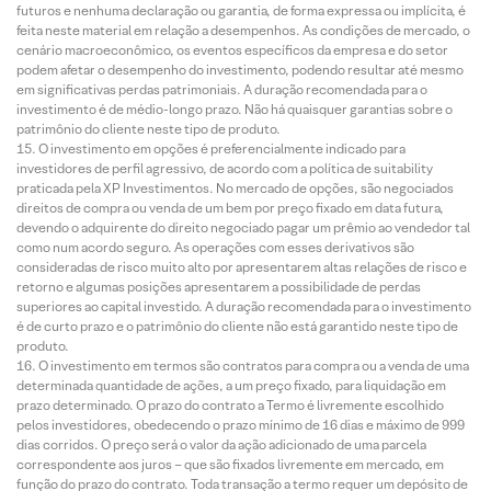
futuros e nenhuma declaração ou garantia, de forma expressa ou implícita, é
feita neste material em relação a desempenhos. As condições de mercado, o
cenário macroeconômico, os eventos específicos da empresa e do setor
podem afetar o desempenho do investimento, podendo resultar até mesmo
em significativas perdas patrimoniais. A duração recomendada para o
investimento é de médio-longo prazo. Não há quaisquer garantias sobre o
patrimônio do cliente neste tipo de produto.
O investimento em opções é preferencialmente indicado para
investidores de perfil agressivo, de acordo com a política de suitability
praticada pela XP Investimentos. No mercado de opções, são negociados
direitos de compra ou venda de um bem por preço fixado em data futura,
devendo o adquirente do direito negociado pagar um prêmio ao vendedor tal
como num acordo seguro. As operações com esses derivativos são
consideradas de risco muito alto por apresentarem altas relações de risco e
retorno e algumas posições apresentarem a possibilidade de perdas
superiores ao capital investido. A duração recomendada para o investimento
é de curto prazo e o patrimônio do cliente não está garantido neste tipo de
produto.
O investimento em termos são contratos para compra ou a venda de uma
determinada quantidade de ações, a um preço fixado, para liquidação em
prazo determinado. O prazo do contrato a Termo é livremente escolhido
pelos investidores, obedecendo o prazo mínimo de 16 dias e máximo de 999
dias corridos. O preço será o valor da ação adicionado de uma parcela
correspondente aos juros – que são fixados livremente em mercado, em
função do prazo do contrato. Toda transação a termo requer um depósito de