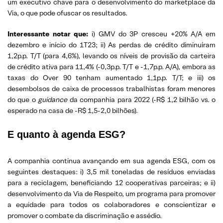
um executivo chave para o desenvolvimento do marketplace da
Via, o que pode ofuscar os resultados.
Interessante notar que:
i) GMV do 3P cresceu +20% A/A em
dezembro e início do 1T23; ii) As perdas de crédito diminuíram
1,2p.p. T/T (para 4,6%), levando os níveis de provisão da carteira
de crédito ativa para 11,4% (-0,3p.p. T/T e -1,7p.p. A/A), embora as
taxas do Over 90 tenham aumentado 1,1p.p. T/T; e iii) os
desembolsos de caixa de processos trabalhistas foram menores
do que o
guidance
da companhia para 2022 (-R$ 1,2 bilhão vs. o
esperado na casa de -R$ 1,5-2,0 bilhões).
E quanto à agenda ESG?
A companhia continua avançando em sua agenda ESG, com os
seguintes destaques: i) 3,5 mil toneladas de resíduos enviadas
para a reciclagem, beneficiando 12 cooperativas parceiras; e ii)
desenvolvimento da Via de Respeito, um programa para promover
a equidade para todos os colaboradores e conscientizar e
promover o combate da discriminação e assédio.