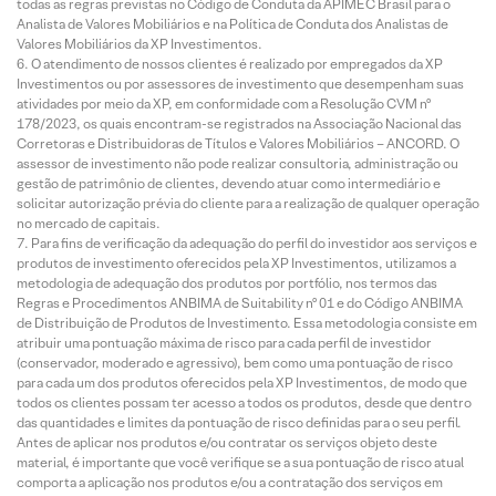
todas as regras previstas no Código de Conduta da APIMEC Brasil para o
Analista de Valores Mobiliários e na Política de Conduta dos Analistas de
Valores Mobiliários da XP Investimentos.
O atendimento de nossos clientes é realizado por empregados da XP
Investimentos ou por assessores de investimento que desempenham suas
atividades por meio da XP, em conformidade com a Resolução CVM nº
178/2023, os quais encontram-se registrados na Associação Nacional das
Corretoras e Distribuidoras de Títulos e Valores Mobiliários – ANCORD. O
assessor de investimento não pode realizar consultoria, administração ou
gestão de patrimônio de clientes, devendo atuar como intermediário e
solicitar autorização prévia do cliente para a realização de qualquer operação
no mercado de capitais.
Para fins de verificação da adequação do perfil do investidor aos serviços e
produtos de investimento oferecidos pela XP Investimentos, utilizamos a
metodologia de adequação dos produtos por portfólio, nos termos das
Regras e Procedimentos ANBIMA de Suitability nº 01 e do Código ANBIMA
de Distribuição de Produtos de Investimento. Essa metodologia consiste em
atribuir uma pontuação máxima de risco para cada perfil de investidor
(conservador, moderado e agressivo), bem como uma pontuação de risco
para cada um dos produtos oferecidos pela XP Investimentos, de modo que
todos os clientes possam ter acesso a todos os produtos, desde que dentro
das quantidades e limites da pontuação de risco definidas para o seu perfil.
Antes de aplicar nos produtos e/ou contratar os serviços objeto deste
material, é importante que você verifique se a sua pontuação de risco atual
comporta a aplicação nos produtos e/ou a contratação dos serviços em