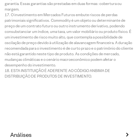
garantia. Essas garantias são prestadas em duas formas: cobertura ou
margem.
O investimento em Mercados Futuros embute riscos de perdas
patrimoniais significativos. Commodity é um objeto ou determinante de
preço de um contrato futuro ou outro instrumento derivativo, podendo
consubstanciar um índice, uma taxa, um valor mobiliário ou produto físico. É
um investimento de risco muito alto, que contempla a possibilidade de
oscilação de preço devido à utilização de alavancagem financeira. A duração
recomendada para o investimento é de curto prazo e o patrimônio do cliente
não está garantido neste tipo de produto. As condições de mercado,
mudanças climáticas e o cenário macroeconômico podem afetar o
desempenho do investimento.
ESTA INSTITUIÇÃO É ADERENTE AO CÓDIGO ANBIMA DE
DISTRIBUIÇÃO DE PRODUTOS DE INVESTIMENTO.
Análises