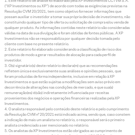
Este relatório de análise foi elaborado pela XP Investimentos CCTVM S.A.
(“XP Investimentos ou XP”) de acordo com todas as exigências previstas na
Resolução CVM 20/2021, tem como objetivo fornecer informações que
possam auxiliar o investidor a tomar sua própria decisão de investimento, não
constituindo qualquer tipo de oferta ou solicitação de compra e/ou venda de
qualquer produto. As informações contidas neste relatório são consideradas
válidas na data de sua divulgação e foram obtidas de fontes públicas. A XP
Investimentos não se responsabiliza por qualquer decisão tomada pelo
cliente com base no presente relatório.
Este relatório foi elaborado considerando a classificação de risco dos
produtos de modo a gerar resultados de alocação para cada perfil de
investidor.
O(s) signatário(s) deste relatório declara(m) que as recomendações
refletem única e exclusivamente suas análises e opiniões pessoais, que
foram produzidas de forma independente, inclusive em relação à XP
Investimentos e que estão sujeitas a modificações sem aviso prévio em
decorrência de alterações nas condições de mercado, e que sua(s)
remuneração(es) é(são) indiretamente influenciada por receitas
provenientes dos negócios e operações financeiras realizadas pela XP
Investimentos.
O analista responsável pelo conteúdo deste relatório e pelo cumprimento
da Resolução CVM nº 20/2021 está indicado acima, sendo que, caso constem
a indicação de mais um analista no relatório, o responsável será o primeiro
analista credenciado a ser mencionado no relatório.
Os analistas da XP Investimentos estão obrigados ao cumprimento de