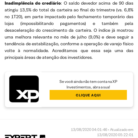
Inadimplência do crediário
: O saldo devedor acima de 90 dias
atingiu 13,5% do total da carteira ao final do trimestre (vs. 6,8%
no 1T20), em parte impactado pelo fechamento temporário das
lojas (impossibilitando pagamentos) e também pela
desaceleração do crescimento da carteira. O índice já mostrou
uma melhora relevante no mês de julho (9,0%) e deve seguir a
tendência de estabilização, conforme a operação de varejo físico
volte à normalidade. Acreditamos que essa seja uma das
principais áreas de atenção dos investidores.
Se você ainda não tem conta na XP
Investimentos, abra a sua!
CLIQUE AQUI
13/08/2020 04:01:46 • Atualizado em
13/08/2020 05:22:01