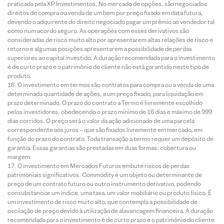
praticada pela XP Investimentos. No mercado de opções, são negociados
direitos de compra ou venda de um bem por preço fixado em data futura,
devendo o adquirente do direito negociado pagar um prêmio ao vendedor tal
como num acordo seguro. As operações com esses derivativos são
consideradas de risco muito alto por apresentarem altas relações de risco e
retorno e algumas posições apresentarem a possibilidade de perdas
superiores ao capital investido. A duração recomendada para o investimento
é de curto prazo e o patrimônio do cliente não está garantido neste tipo de
produto.
O investimento em termos são contratos para compra ou a venda de uma
determinada quantidade de ações, a um preço fixado, para liquidação em
prazo determinado. O prazo do contrato a Termo é livremente escolhido
pelos investidores, obedecendo o prazo mínimo de 16 dias e máximo de 999
dias corridos. O preço será o valor da ação adicionado de uma parcela
correspondente aos juros – que são fixados livremente em mercado, em
função do prazo do contrato. Toda transação a termo requer um depósito de
garantia. Essas garantias são prestadas em duas formas: cobertura ou
margem.
O investimento em Mercados Futuros embute riscos de perdas
patrimoniais significativos. Commodity é um objeto ou determinante de
preço de um contrato futuro ou outro instrumento derivativo, podendo
consubstanciar um índice, uma taxa, um valor mobiliário ou produto físico. É
um investimento de risco muito alto, que contempla a possibilidade de
oscilação de preço devido à utilização de alavancagem financeira. A duração
recomendada para o investimento é de curto prazo e o patrimônio do cliente