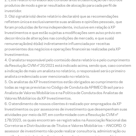
produtos de modo a gerar resultados de alocação para cada perfil de
investidor.
O(s) signatário(s) deste relatório declara(m) que as recomendações
refletem única e exclusivamente suas análises e opiniões pessoais, que
foram produzidas de forma independente, inclusive em relação à XP
Investimentos e que estão sujeitas a modificações sem aviso prévio em
decorrência de alterações nas condições de mercado, e que sua(s)
remuneração(es) é(são) indiretamente influenciada por receitas
provenientes dos negócios e operações financeiras realizadas pela XP
Investimentos.
O analista responsável pelo conteúdo deste relatório e pelo cumprimento
da Resolução CVM nº 20/2021 está indicado acima, sendo que, caso constem
a indicação de mais um analista no relatório, o responsável será o primeiro
analista credenciado a ser mencionado no relatório.
Os analistas da XP Investimentos estão obrigados ao cumprimento de
todas as regras previstas no Código de Conduta da APIMEC Brasil para o
Analista de Valores Mobiliários e na Política de Conduta dos Analistas de
Valores Mobiliários da XP Investimentos.
O atendimento de nossos clientes é realizado por empregados da XP
Investimentos ou por assessores de investimento que desempenham suas
atividades por meio da XP, em conformidade com a Resolução CVM nº
178/2023, os quais encontram-se registrados na Associação Nacional das
Corretoras e Distribuidoras de Títulos e Valores Mobiliários – ANCORD. O
assessor de investimento não pode realizar consultoria, administração ou