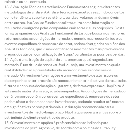
relatório ou seu conteúdo.
A Avaliação Técnica e a Avaliação de Fundamentos seguem diferentes
metodologias de análise. A Análise Técnica é executada seguindo conceitos
como tendência, suporte, resistência, candles, volumes, médias móveis
entre outros. Já a Análise Fundamentalista utiliza como informação os
resultados divulgados pelas companhias emissoras e suas projeções. Desta
forma, as opiniões dos Analistas Fundamentalistas, que buscam os melhores
retornos dadas as condições de mercado, o cenário macroeconômico e os
eventos específicos da empresa e do setor, podem divergir das opiniões dos
Analistas Técnicos, que visam identificar os movimentos mais prováveis dos
preços dos ativos, com utilização de “stops” para limitar as possíveis perdas.
Ação é uma fração do capital de uma empresa que é negociada no
mercado. É um título de renda variável, ou seja, um investimento no qual a
rentabilidade não é preestabelecida, varia conforme as cotações de
mercado. O investimento em ações é um investimento de alto risco e os
desempenhos anteriores não são necessariamente indicativos de resultados
futuros e nenhuma declaração ou garantia, de forma expressa ou implícita, é
feita neste material em relação a desempenhos. As condições de mercado, o
cenário macroeconômico, os eventos específicos da empresa e do setor
podem afetar o desempenho do investimento, podendo resultar até mesmo
em significativas perdas patrimoniais. A duração recomendada para o
investimento é de médio-longo prazo. Não há quaisquer garantias sobre o
patrimônio do cliente neste tipo de produto.
O investimento em opções é preferencialmente indicado para
investidores de perfil agressivo, de acordo com a política de suitability