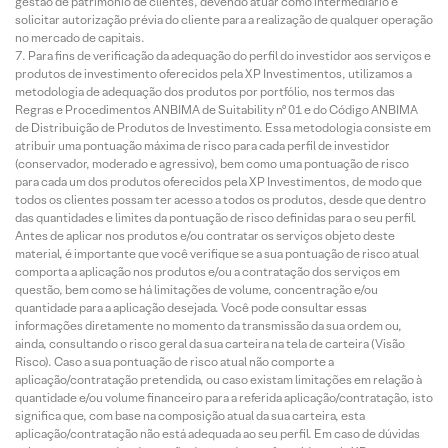
gestão de patrimônio de clientes, devendo atuar como intermediário e
solicitar autorização prévia do cliente para a realização de qualquer operação
no mercado de capitais.
Para fins de verificação da adequação do perfil do investidor aos serviços e
produtos de investimento oferecidos pela XP Investimentos, utilizamos a
metodologia de adequação dos produtos por portfólio, nos termos das
Regras e Procedimentos ANBIMA de Suitability nº 01 e do Código ANBIMA
de Distribuição de Produtos de Investimento. Essa metodologia consiste em
atribuir uma pontuação máxima de risco para cada perfil de investidor
(conservador, moderado e agressivo), bem como uma pontuação de risco
para cada um dos produtos oferecidos pela XP Investimentos, de modo que
todos os clientes possam ter acesso a todos os produtos, desde que dentro
das quantidades e limites da pontuação de risco definidas para o seu perfil.
Antes de aplicar nos produtos e/ou contratar os serviços objeto deste
material, é importante que você verifique se a sua pontuação de risco atual
comporta a aplicação nos produtos e/ou a contratação dos serviços em
questão, bem como se há limitações de volume, concentração e/ou
quantidade para a aplicação desejada. Você pode consultar essas
informações diretamente no momento da transmissão da sua ordem ou,
ainda, consultando o risco geral da sua carteira na tela de carteira (Visão
Risco). Caso a sua pontuação de risco atual não comporte a
aplicação/contratação pretendida, ou caso existam limitações em relação à
quantidade e/ou volume financeiro para a referida aplicação/contratação, isto
significa que, com base na composição atual da sua carteira, esta
aplicação/contratação não está adequada ao seu perfil. Em caso de dúvidas