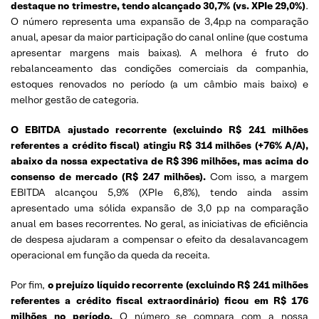
destaque no trimestre, tendo alcançado 30,7% (vs. XPIe 29,0%)
.
O número representa uma expansão de 3,4p.p na comparação
anual, apesar da maior participação do canal online (que costuma
apresentar margens mais baixas). A melhora é fruto do
rebalanceamento das condições comerciais da companhia,
estoques renovados no período (a um câmbio mais baixo) e
melhor gestão de categoria.
O EBITDA ajustado recorrente (excluindo R$ 241 milhões
referentes a crédito fiscal) atingiu R$ 314 milhões (+76% A/A),
abaixo da nossa expectativa de R$ 396 milhões, mas acima do
consenso de mercado (R$ 247 milhões).
Com isso, a margem
EBITDA alcançou 5,9% (XPIe 6,8%), tendo ainda assim
apresentado uma sólida expansão de 3,0 p.p na comparação
anual em bases recorrentes. No geral, as iniciativas de eficiência
de despesa ajudaram a compensar o efeito da desalavancagem
operacional em função da queda da receita.
Por fim,
o prejuízo líquido recorrente (excluindo R$ 241 milhões
referentes a crédito fiscal extraordinário) ficou em R$ 176
milhões no período.
O número se compara com a nossa