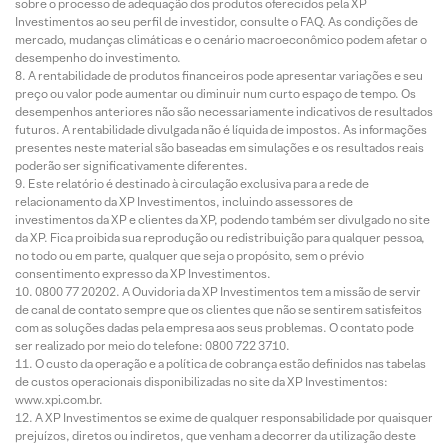
sobre o processo de adequação dos produtos oferecidos pela XP
Investimentos ao seu perfil de investidor, consulte o FAQ. As condições de
mercado, mudanças climáticas e o cenário macroeconômico podem afetar o
desempenho do investimento.
A rentabilidade de produtos financeiros pode apresentar variações e seu
preço ou valor pode aumentar ou diminuir num curto espaço de tempo. Os
desempenhos anteriores não são necessariamente indicativos de resultados
futuros. A rentabilidade divulgada não é líquida de impostos. As informações
presentes neste material são baseadas em simulações e os resultados reais
poderão ser significativamente diferentes.
Este relatório é destinado à circulação exclusiva para a rede de
relacionamento da XP Investimentos, incluindo assessores de
investimentos da XP e clientes da XP, podendo também ser divulgado no site
da XP. Fica proibida sua reprodução ou redistribuição para qualquer pessoa,
no todo ou em parte, qualquer que seja o propósito, sem o prévio
consentimento expresso da XP Investimentos.
0800 77 20202. A Ouvidoria da XP Investimentos tem a missão de servir
de canal de contato sempre que os clientes que não se sentirem satisfeitos
com as soluções dadas pela empresa aos seus problemas. O contato pode
ser realizado por meio do telefone: 0800 722 3710.
O custo da operação e a política de cobrança estão definidos nas tabelas
de custos operacionais disponibilizadas no site da XP Investimentos:
www.xpi.com.br.
A XP Investimentos se exime de qualquer responsabilidade por quaisquer
prejuízos, diretos ou indiretos, que venham a decorrer da utilização deste