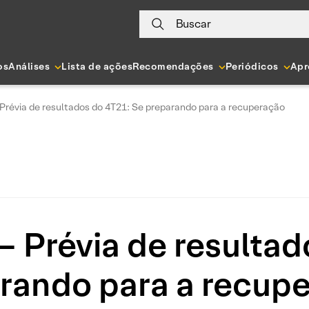
Buscar
os
Análises
Lista de ações
Recomendações
Periódicos
Apr
 Prévia de resultados do 4T21: Se preparando para a recuperação
– Prévia de resulta
rando para a recup