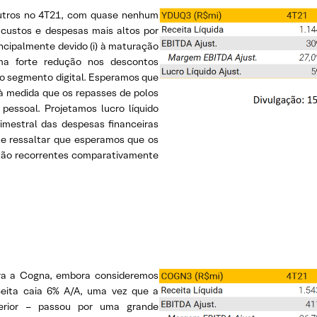
utros no 4T21, com quase nenhum
 custos e despesas mais altos por
ncipalmente devido (i) à maturação
ma forte redução nos descontos
o no segmento digital. Esperamos que
à medida que os repasses de polos
essoal. Projetamos lucro líquido
mestral das despesas financeiras
ale ressaltar que esperamos que os
 não recorrentes comparativamente
ara a Cogna, embora consideremos
eita caia 6% A/A, uma vez que a
erior – passou por uma grande