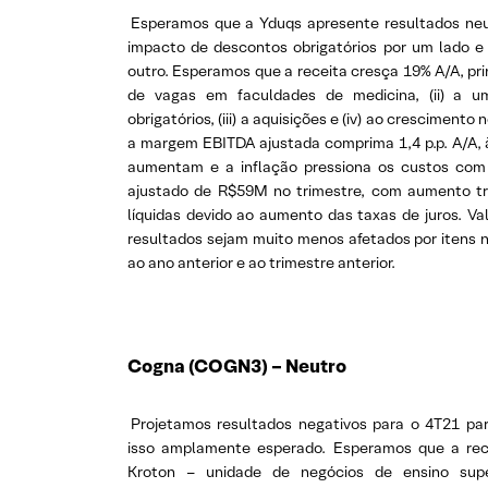
Esperamos que a Yduqs apresente resultados ne
impacto de descontos obrigatórios por um lado e
outro. Esperamos que a receita cresça 19% A/A, pri
de vagas em faculdades de medicina, (ii) a u
obrigatórios, (iii) a aquisições e (iv) ao cresciment
a margem EBITDA ajustada comprima 1,4 p.p. A/A, 
aumentam e a inflação pressiona os custos com p
ajustado de R$59M no trimestre, com aumento tri
líquidas devido ao aumento das taxas de juros. V
resultados sejam muito menos afetados por itens
ao ano anterior e ao trimestre anterior.
Cogna (COGN3) – Neutro
Projetamos resultados negativos para o 4T21 p
isso amplamente esperado. Esperamos que a rec
Kroton – unidade de negócios de ensino sup