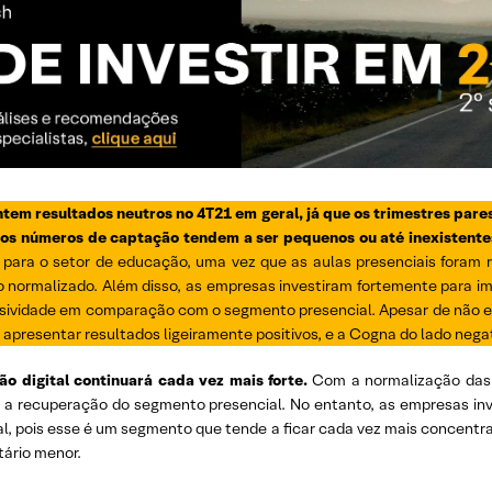
m resultados neutros no 4T21 em geral, já que os trimestres pares
 os números de captação tendem a ser pequenos ou até inexistent
ara o setor de educação, uma vez que as aulas presenciais foram 
o normalizado. Além disso, as empresas investiram fortemente para 
nsividade em comparação com o segmento presencial. Apesar de não
presentar resultados ligeiramente positivos, e a Cogna do lado negat
 digital continuará cada vez mais forte.
Com a normalização das 
m a recuperação do segmento presencial. No entanto, as empresas inv
al, pois esse é um segmento que tende a ficar cada vez mais concentr
tário menor.