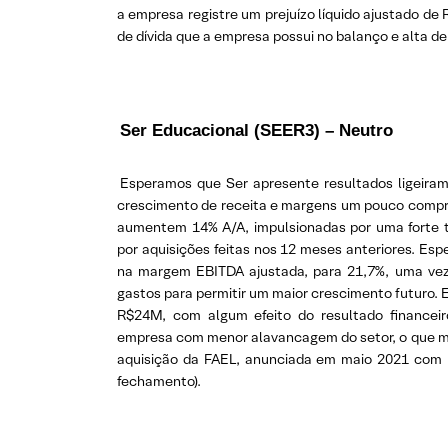
a empresa registre um prejuízo líquido ajustado d
de dívida que a empresa possui no balanço e alta de 
Ser Educacional (SEER3) – Neutro
Esperamos que Ser apresente resultados ligeiram
crescimento de receita e margens um pouco compri
aumentem 14% A/A, impulsionadas por uma forte
por aquisições feitas nos 12 meses anteriores. Es
na margem EBITDA ajustada, para 21,7%, uma v
gastos para permitir um maior crescimento futuro. 
R$24M, com algum efeito do resultado financei
empresa com menor alavancagem do setor, o que m
aquisição da FAEL, anunciada em maio 2021 co
fechamento).