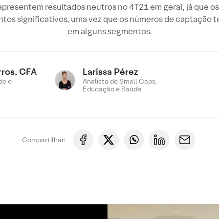
resentem resultados neutros no 4T21 em geral, já que os 
tos significativos, uma vez que os números de captação t
em alguns segmentos.
rros, CFA
Larissa Pérez
de e
Analista de Small Caps,
Educação e Saúde
Compartilhar: