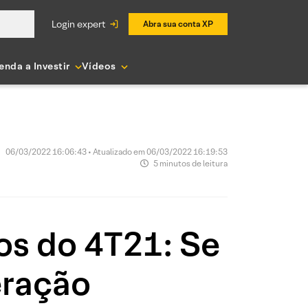
login expert
Abra sua conta XP
enda a Investir
Vídeos
06/03/2022 16:06:43 • Atualizado em 06/03/2022 16:19:53
5 minutos de leitura
dos do 4T21: Se
eração