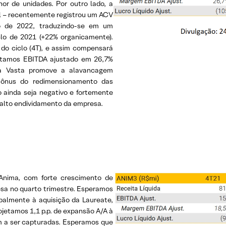
r de unidades. Por outro lado, a
l – recentemente registrou um ACV
lo de 2022, traduzindo-se em um
lo de 2021 (+22% organicamente).
 do ciclo (4T), e assim compensará
jetamos EBITDA ajustado em 26,7%
da Vasta promove a alavancagem
 ônus do redimensionamento das
o ainda seja negativo e fortemente
o alto endividamento da empresa.
Anima, com forte crescimento de
esa no quarto trimestre. Esperamos
palmente à aquisição da Laureate,
jetamos 1,1 p.p. de expansão A/A à
m a ser capturadas. Esperamos que