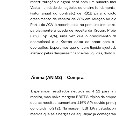
reestruturação e agora está com um número meno
Vasta – unidade de negócios de ensino fundamenta
(valor anual do contrato) de R$1B para o cic
crescimento de receita de 35% em relação ao cic
Parte do ACV é reconhecida no primeiro trimestre
parcialmente a queda de receita da Kroton. Pro
(+32,8 p.p. A/A), uma vez que o crescimento 
operacional e a Kroton deixa de arcar com o
operações. Esperamos que o lucro líquido ajustad
afetado pelas despesas financeiras líquidas, dado 
Ânima (ANIM3) – Compra
Esperamos resultados neutros no 4T21 para a 
receita, mas baixa margem EBITDA, típico da empr
que as receitas aumentem 116% A/A devido princi
concluída no 2T21. Na margem EBITDA ajustada, pro
medida que as sinergias da aquisição já começara