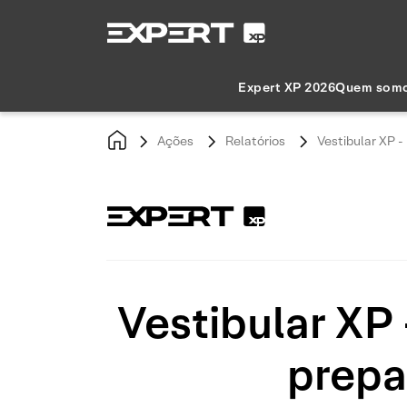
Expert XP 2026
Quem som
Ações
Relatórios
Vestibular XP -
Vestibular XP 
prepa