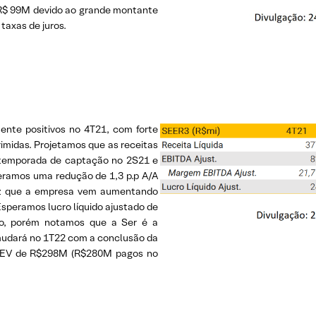
e R$ 99M devido ao grande montante
taxas de juros.
ente positivos no 4T21, com forte
midas. Projetamos que as receitas
 temporada de captação no 2S21 e
peramos uma redução de 1,3 p.p A/A
ez que a empresa vem aumentando
Esperamos lucro líquido ajustado de
ro, porém notamos que a Ser é a
udará no 1T22 com a conclusão da
m EV de R$298M (R$280M pagos no