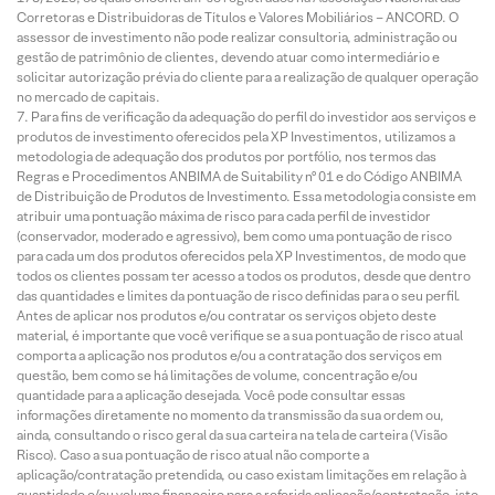
Corretoras e Distribuidoras de Títulos e Valores Mobiliários – ANCORD. O
assessor de investimento não pode realizar consultoria, administração ou
gestão de patrimônio de clientes, devendo atuar como intermediário e
solicitar autorização prévia do cliente para a realização de qualquer operação
no mercado de capitais.
Para fins de verificação da adequação do perfil do investidor aos serviços e
produtos de investimento oferecidos pela XP Investimentos, utilizamos a
metodologia de adequação dos produtos por portfólio, nos termos das
Regras e Procedimentos ANBIMA de Suitability nº 01 e do Código ANBIMA
de Distribuição de Produtos de Investimento. Essa metodologia consiste em
atribuir uma pontuação máxima de risco para cada perfil de investidor
(conservador, moderado e agressivo), bem como uma pontuação de risco
para cada um dos produtos oferecidos pela XP Investimentos, de modo que
todos os clientes possam ter acesso a todos os produtos, desde que dentro
das quantidades e limites da pontuação de risco definidas para o seu perfil.
Antes de aplicar nos produtos e/ou contratar os serviços objeto deste
material, é importante que você verifique se a sua pontuação de risco atual
comporta a aplicação nos produtos e/ou a contratação dos serviços em
questão, bem como se há limitações de volume, concentração e/ou
quantidade para a aplicação desejada. Você pode consultar essas
informações diretamente no momento da transmissão da sua ordem ou,
ainda, consultando o risco geral da sua carteira na tela de carteira (Visão
Risco). Caso a sua pontuação de risco atual não comporte a
aplicação/contratação pretendida, ou caso existam limitações em relação à
quantidade e/ou volume financeiro para a referida aplicação/contratação, isto