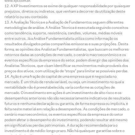
www.xpi.com.br.
A XP Investimentos se exime de qualquer responsabilidade por quaisquer
prejuízos, diretos ou indiretos, que venham a decorrer da utilização deste
relatório ou seu conteúdo.
A Avaliação Técnica e a Avaliação de Fundamentos seguem diferentes
metodologias de análise. A Análise Técnica é executada seguindo conceitos
como tendência, suporte, resistência, candles, volumes, médias móveis
entre outros. Já a Análise Fundamentalista utiliza como informação os
resultados divulgados pelas companhias emissoras e suas projeções. Desta
forma, as opiniões dos Analistas Fundamentalistas, que buscam os melhores
retornos dadas as condições de mercado, o cenário macroeconômico e os
eventos específicos da empresa e do setor, podem divergir das opiniões dos
Analistas Técnicos, que visam identificar os movimentos mais prováveis dos
preços dos ativos, com utilização de “stops” para limitar as possíveis perdas.
Ação é uma fração do capital de uma empresa que é negociada no
mercado. É um título de renda variável, ou seja, um investimento no qual a
rentabilidade não é preestabelecida, varia conforme as cotações de
mercado. O investimento em ações é um investimento de alto risco e os
desempenhos anteriores não são necessariamente indicativos de resultados
futuros e nenhuma declaração ou garantia, de forma expressa ou implícita, é
feita neste material em relação a desempenhos. As condições de mercado, o
cenário macroeconômico, os eventos específicos da empresa e do setor
podem afetar o desempenho do investimento, podendo resultar até mesmo
em significativas perdas patrimoniais. A duração recomendada para o
investimento é de médio-longo prazo. Não há quaisquer garantias sobre o