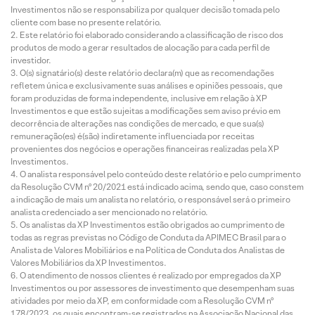
Investimentos não se responsabiliza por qualquer decisão tomada pelo
cliente com base no presente relatório.
Este relatório foi elaborado considerando a classificação de risco dos
produtos de modo a gerar resultados de alocação para cada perfil de
investidor.
O(s) signatário(s) deste relatório declara(m) que as recomendações
refletem única e exclusivamente suas análises e opiniões pessoais, que
foram produzidas de forma independente, inclusive em relação à XP
Investimentos e que estão sujeitas a modificações sem aviso prévio em
decorrência de alterações nas condições de mercado, e que sua(s)
remuneração(es) é(são) indiretamente influenciada por receitas
provenientes dos negócios e operações financeiras realizadas pela XP
Investimentos.
O analista responsável pelo conteúdo deste relatório e pelo cumprimento
da Resolução CVM nº 20/2021 está indicado acima, sendo que, caso constem
a indicação de mais um analista no relatório, o responsável será o primeiro
analista credenciado a ser mencionado no relatório.
Os analistas da XP Investimentos estão obrigados ao cumprimento de
todas as regras previstas no Código de Conduta da APIMEC Brasil para o
Analista de Valores Mobiliários e na Política de Conduta dos Analistas de
Valores Mobiliários da XP Investimentos.
O atendimento de nossos clientes é realizado por empregados da XP
Investimentos ou por assessores de investimento que desempenham suas
atividades por meio da XP, em conformidade com a Resolução CVM nº
178/2023, os quais encontram-se registrados na Associação Nacional das