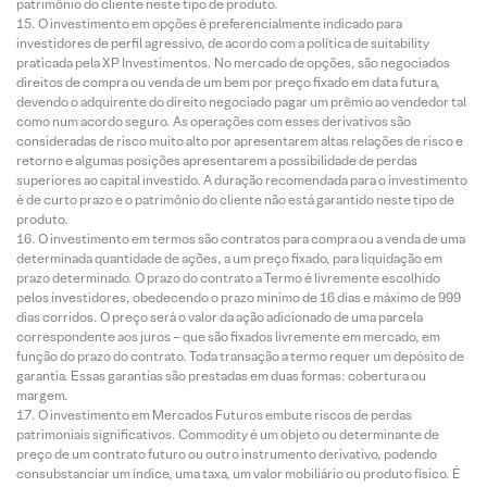
patrimônio do cliente neste tipo de produto.
O investimento em opções é preferencialmente indicado para
investidores de perfil agressivo, de acordo com a política de suitability
praticada pela XP Investimentos. No mercado de opções, são negociados
direitos de compra ou venda de um bem por preço fixado em data futura,
devendo o adquirente do direito negociado pagar um prêmio ao vendedor tal
como num acordo seguro. As operações com esses derivativos são
consideradas de risco muito alto por apresentarem altas relações de risco e
retorno e algumas posições apresentarem a possibilidade de perdas
superiores ao capital investido. A duração recomendada para o investimento
é de curto prazo e o patrimônio do cliente não está garantido neste tipo de
produto.
O investimento em termos são contratos para compra ou a venda de uma
determinada quantidade de ações, a um preço fixado, para liquidação em
prazo determinado. O prazo do contrato a Termo é livremente escolhido
pelos investidores, obedecendo o prazo mínimo de 16 dias e máximo de 999
dias corridos. O preço será o valor da ação adicionado de uma parcela
correspondente aos juros – que são fixados livremente em mercado, em
função do prazo do contrato. Toda transação a termo requer um depósito de
garantia. Essas garantias são prestadas em duas formas: cobertura ou
margem.
O investimento em Mercados Futuros embute riscos de perdas
patrimoniais significativos. Commodity é um objeto ou determinante de
preço de um contrato futuro ou outro instrumento derivativo, podendo
consubstanciar um índice, uma taxa, um valor mobiliário ou produto físico. É