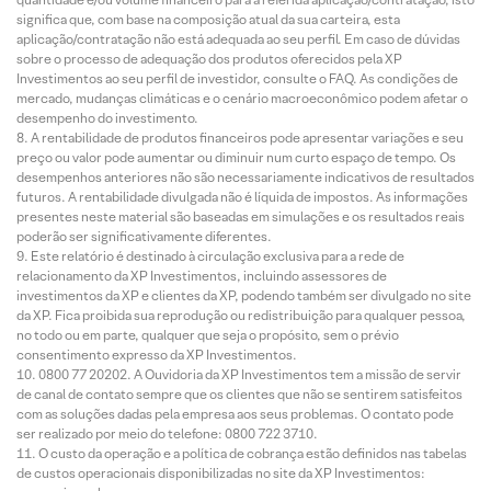
significa que, com base na composição atual da sua carteira, esta
aplicação/contratação não está adequada ao seu perfil. Em caso de dúvidas
sobre o processo de adequação dos produtos oferecidos pela XP
Investimentos ao seu perfil de investidor, consulte o FAQ. As condições de
mercado, mudanças climáticas e o cenário macroeconômico podem afetar o
desempenho do investimento.
A rentabilidade de produtos financeiros pode apresentar variações e seu
preço ou valor pode aumentar ou diminuir num curto espaço de tempo. Os
desempenhos anteriores não são necessariamente indicativos de resultados
futuros. A rentabilidade divulgada não é líquida de impostos. As informações
presentes neste material são baseadas em simulações e os resultados reais
poderão ser significativamente diferentes.
Este relatório é destinado à circulação exclusiva para a rede de
relacionamento da XP Investimentos, incluindo assessores de
investimentos da XP e clientes da XP, podendo também ser divulgado no site
da XP. Fica proibida sua reprodução ou redistribuição para qualquer pessoa,
no todo ou em parte, qualquer que seja o propósito, sem o prévio
consentimento expresso da XP Investimentos.
0800 77 20202. A Ouvidoria da XP Investimentos tem a missão de servir
de canal de contato sempre que os clientes que não se sentirem satisfeitos
com as soluções dadas pela empresa aos seus problemas. O contato pode
ser realizado por meio do telefone: 0800 722 3710.
O custo da operação e a política de cobrança estão definidos nas tabelas
de custos operacionais disponibilizadas no site da XP Investimentos: