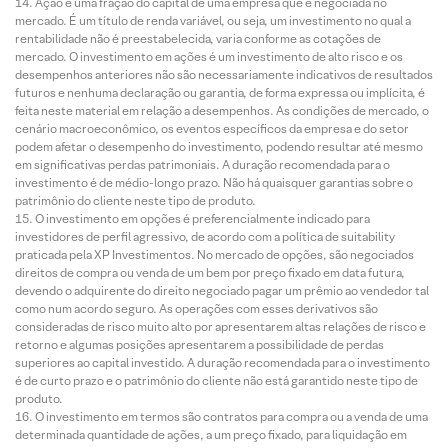
Ação é uma fração do capital de uma empresa que é negociada no
mercado. É um título de renda variável, ou seja, um investimento no qual a
rentabilidade não é preestabelecida, varia conforme as cotações de
mercado. O investimento em ações é um investimento de alto risco e os
desempenhos anteriores não são necessariamente indicativos de resultados
futuros e nenhuma declaração ou garantia, de forma expressa ou implícita, é
feita neste material em relação a desempenhos. As condições de mercado, o
cenário macroeconômico, os eventos específicos da empresa e do setor
podem afetar o desempenho do investimento, podendo resultar até mesmo
em significativas perdas patrimoniais. A duração recomendada para o
investimento é de médio-longo prazo. Não há quaisquer garantias sobre o
patrimônio do cliente neste tipo de produto.
O investimento em opções é preferencialmente indicado para
investidores de perfil agressivo, de acordo com a política de suitability
praticada pela XP Investimentos. No mercado de opções, são negociados
direitos de compra ou venda de um bem por preço fixado em data futura,
devendo o adquirente do direito negociado pagar um prêmio ao vendedor tal
como num acordo seguro. As operações com esses derivativos são
consideradas de risco muito alto por apresentarem altas relações de risco e
retorno e algumas posições apresentarem a possibilidade de perdas
superiores ao capital investido. A duração recomendada para o investimento
é de curto prazo e o patrimônio do cliente não está garantido neste tipo de
produto.
O investimento em termos são contratos para compra ou a venda de uma
determinada quantidade de ações, a um preço fixado, para liquidação em