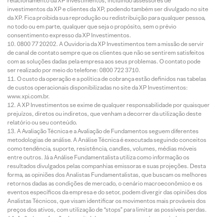
relacionamento da XP Investimentos, incluindo assessores de
investimentos da XP e clientes da XP, podendo também ser divulgado no site
da XP. Fica proibida sua reprodução ou redistribuição para qualquer pessoa,
no todo ou em parte, qualquer que seja o propósito, sem o prévio
consentimento expresso da XP Investimentos.
0800 77 20202. A Ouvidoria da XP Investimentos tem a missão de servir
de canal de contato sempre que os clientes que não se sentirem satisfeitos
com as soluções dadas pela empresa aos seus problemas. O contato pode
ser realizado por meio do telefone: 0800 722 3710.
O custo da operação e a política de cobrança estão definidos nas tabelas
de custos operacionais disponibilizadas no site da XP Investimentos:
www.xpi.com.br.
A XP Investimentos se exime de qualquer responsabilidade por quaisquer
prejuízos, diretos ou indiretos, que venham a decorrer da utilização deste
relatório ou seu conteúdo.
A Avaliação Técnica e a Avaliação de Fundamentos seguem diferentes
metodologias de análise. A Análise Técnica é executada seguindo conceitos
como tendência, suporte, resistência, candles, volumes, médias móveis
entre outros. Já a Análise Fundamentalista utiliza como informação os
resultados divulgados pelas companhias emissoras e suas projeções. Desta
forma, as opiniões dos Analistas Fundamentalistas, que buscam os melhores
retornos dadas as condições de mercado, o cenário macroeconômico e os
eventos específicos da empresa e do setor, podem divergir das opiniões dos
Analistas Técnicos, que visam identificar os movimentos mais prováveis dos
preços dos ativos, com utilização de “stops” para limitar as possíveis perdas.