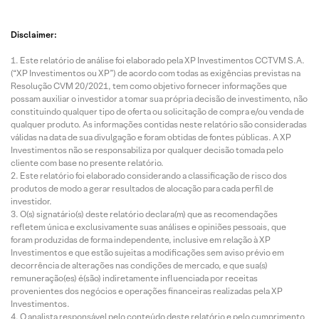
Disclaimer:
Este relatório de análise foi elaborado pela XP Investimentos CCTVM S.A.
(“XP Investimentos ou XP”) de acordo com todas as exigências previstas na
Resolução CVM 20/2021, tem como objetivo fornecer informações que
possam auxiliar o investidor a tomar sua própria decisão de investimento, não
constituindo qualquer tipo de oferta ou solicitação de compra e/ou venda de
qualquer produto. As informações contidas neste relatório são consideradas
válidas na data de sua divulgação e foram obtidas de fontes públicas. A XP
Investimentos não se responsabiliza por qualquer decisão tomada pelo
cliente com base no presente relatório.
Este relatório foi elaborado considerando a classificação de risco dos
produtos de modo a gerar resultados de alocação para cada perfil de
investidor.
O(s) signatário(s) deste relatório declara(m) que as recomendações
refletem única e exclusivamente suas análises e opiniões pessoais, que
foram produzidas de forma independente, inclusive em relação à XP
Investimentos e que estão sujeitas a modificações sem aviso prévio em
decorrência de alterações nas condições de mercado, e que sua(s)
remuneração(es) é(são) indiretamente influenciada por receitas
provenientes dos negócios e operações financeiras realizadas pela XP
Investimentos.
O analista responsável pelo conteúdo deste relatório e pelo cumprimento