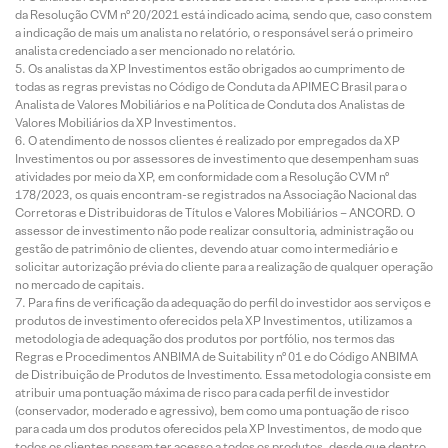
da Resolução CVM nº 20/2021 está indicado acima, sendo que, caso constem
a indicação de mais um analista no relatório, o responsável será o primeiro
analista credenciado a ser mencionado no relatório.
Os analistas da XP Investimentos estão obrigados ao cumprimento de
todas as regras previstas no Código de Conduta da APIMEC Brasil para o
Analista de Valores Mobiliários e na Política de Conduta dos Analistas de
Valores Mobiliários da XP Investimentos.
O atendimento de nossos clientes é realizado por empregados da XP
Investimentos ou por assessores de investimento que desempenham suas
atividades por meio da XP, em conformidade com a Resolução CVM nº
178/2023, os quais encontram-se registrados na Associação Nacional das
Corretoras e Distribuidoras de Títulos e Valores Mobiliários – ANCORD. O
assessor de investimento não pode realizar consultoria, administração ou
gestão de patrimônio de clientes, devendo atuar como intermediário e
solicitar autorização prévia do cliente para a realização de qualquer operação
no mercado de capitais.
Para fins de verificação da adequação do perfil do investidor aos serviços e
produtos de investimento oferecidos pela XP Investimentos, utilizamos a
metodologia de adequação dos produtos por portfólio, nos termos das
Regras e Procedimentos ANBIMA de Suitability nº 01 e do Código ANBIMA
de Distribuição de Produtos de Investimento. Essa metodologia consiste em
atribuir uma pontuação máxima de risco para cada perfil de investidor
(conservador, moderado e agressivo), bem como uma pontuação de risco
para cada um dos produtos oferecidos pela XP Investimentos, de modo que
todos os clientes possam ter acesso a todos os produtos, desde que dentro