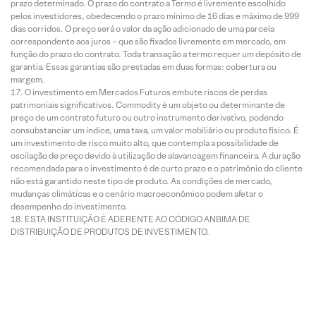
prazo determinado. O prazo do contrato a Termo é livremente escolhido
pelos investidores, obedecendo o prazo mínimo de 16 dias e máximo de 999
dias corridos. O preço será o valor da ação adicionado de uma parcela
correspondente aos juros – que são fixados livremente em mercado, em
função do prazo do contrato. Toda transação a termo requer um depósito de
garantia. Essas garantias são prestadas em duas formas: cobertura ou
margem.
O investimento em Mercados Futuros embute riscos de perdas
patrimoniais significativos. Commodity é um objeto ou determinante de
preço de um contrato futuro ou outro instrumento derivativo, podendo
consubstanciar um índice, uma taxa, um valor mobiliário ou produto físico. É
um investimento de risco muito alto, que contempla a possibilidade de
oscilação de preço devido à utilização de alavancagem financeira. A duração
recomendada para o investimento é de curto prazo e o patrimônio do cliente
não está garantido neste tipo de produto. As condições de mercado,
mudanças climáticas e o cenário macroeconômico podem afetar o
desempenho do investimento.
ESTA INSTITUIÇÃO É ADERENTE AO CÓDIGO ANBIMA DE
DISTRIBUIÇÃO DE PRODUTOS DE INVESTIMENTO.