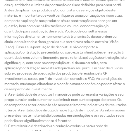
das quantidades e limites da pontuação de risco definidas para o seu perfil.
Antes de aplicar nos produtos e/ou contratar os serviços objeto deste
material, é importante que você verifique se a sua pontuação de risco atual
comporta a aplicação nos produtos e/ou a contratação dos serviços em
questão, bem como se há limitações de volume, concentração e/ou
quantidade para a aplicação desejada. Você pode consultar essas
informações diretamente no momento da transmissão da sua ordem ou,
ainda, consultando o risco geral da sua carteira na tela de carteira (Visão
Risco). Caso a sua pontuação de risco atual não comporte a
aplicação/contratação pretendida, ou caso existam limitações em relação à
quantidade e/ou volume financeiro para a referida aplicação/contratação, isto
significa que, com base na composição atual da sua carteira, esta
aplicação/contratação não está adequada ao seu perfil. Em caso de dúvidas
sobre o processo de adequação dos produtos oferecidos pela XP
Investimentos ao seu perfil de investidor, consulte o FAQ. As condições de
mercado, mudanças climáticas e o cenário macroeconômico podem afetar o
desempenho do investimento.
A rentabilidade de produtos financeiros pode apresentar variações e seu
preço ou valor pode aumentar ou diminuir num curto espaço de tempo. Os
desempenhos anteriores não são necessariamente indicativos de resultados
futuros. A rentabilidade divulgada não é líquida de impostos. As informações
presentes neste material são baseadas em simulações e os resultados reais
poderão ser significativamente diferentes.
Este relatório é destinado à circulação exclusiva para a rede de