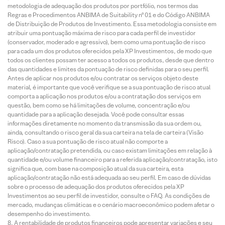
metodologia de adequação dos produtos por portfólio, nos termos das
Regras e Procedimentos ANBIMA de Suitability nº 01 e do Código ANBIMA
de Distribuição de Produtos de Investimento. Essa metodologia consiste em
atribuir uma pontuação máxima de risco para cada perfil de investidor
(conservador, moderado e agressivo), bem como uma pontuação de risco
para cada um dos produtos oferecidos pela XP Investimentos, de modo que
todos os clientes possam ter acesso a todos os produtos, desde que dentro
das quantidades e limites da pontuação de risco definidas para o seu perfil.
Antes de aplicar nos produtos e/ou contratar os serviços objeto deste
material, é importante que você verifique se a sua pontuação de risco atual
comporta a aplicação nos produtos e/ou a contratação dos serviços em
questão, bem como se há limitações de volume, concentração e/ou
quantidade para a aplicação desejada. Você pode consultar essas
informações diretamente no momento da transmissão da sua ordem ou,
ainda, consultando o risco geral da sua carteira na tela de carteira (Visão
Risco). Caso a sua pontuação de risco atual não comporte a
aplicação/contratação pretendida, ou caso existam limitações em relação à
quantidade e/ou volume financeiro para a referida aplicação/contratação, isto
significa que, com base na composição atual da sua carteira, esta
aplicação/contratação não está adequada ao seu perfil. Em caso de dúvidas
sobre o processo de adequação dos produtos oferecidos pela XP
Investimentos ao seu perfil de investidor, consulte o FAQ. As condições de
mercado, mudanças climáticas e o cenário macroeconômico podem afetar o
desempenho do investimento.
A rentabilidade de produtos financeiros pode apresentar variações e seu