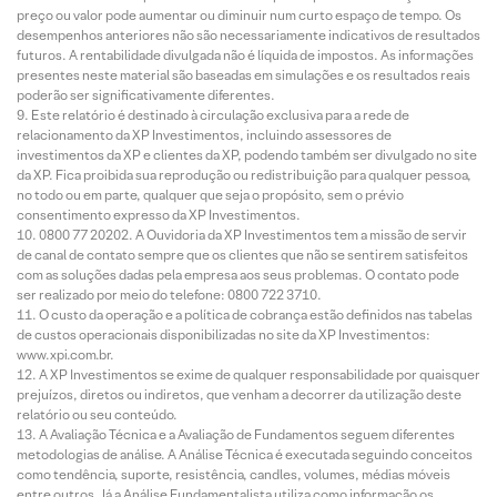
preço ou valor pode aumentar ou diminuir num curto espaço de tempo. Os
desempenhos anteriores não são necessariamente indicativos de resultados
futuros. A rentabilidade divulgada não é líquida de impostos. As informações
presentes neste material são baseadas em simulações e os resultados reais
poderão ser significativamente diferentes.
Este relatório é destinado à circulação exclusiva para a rede de
relacionamento da XP Investimentos, incluindo assessores de
investimentos da XP e clientes da XP, podendo também ser divulgado no site
da XP. Fica proibida sua reprodução ou redistribuição para qualquer pessoa,
no todo ou em parte, qualquer que seja o propósito, sem o prévio
consentimento expresso da XP Investimentos.
0800 77 20202. A Ouvidoria da XP Investimentos tem a missão de servir
de canal de contato sempre que os clientes que não se sentirem satisfeitos
com as soluções dadas pela empresa aos seus problemas. O contato pode
ser realizado por meio do telefone: 0800 722 3710.
O custo da operação e a política de cobrança estão definidos nas tabelas
de custos operacionais disponibilizadas no site da XP Investimentos:
www.xpi.com.br.
A XP Investimentos se exime de qualquer responsabilidade por quaisquer
prejuízos, diretos ou indiretos, que venham a decorrer da utilização deste
relatório ou seu conteúdo.
A Avaliação Técnica e a Avaliação de Fundamentos seguem diferentes
metodologias de análise. A Análise Técnica é executada seguindo conceitos
como tendência, suporte, resistência, candles, volumes, médias móveis
entre outros. Já a Análise Fundamentalista utiliza como informação os