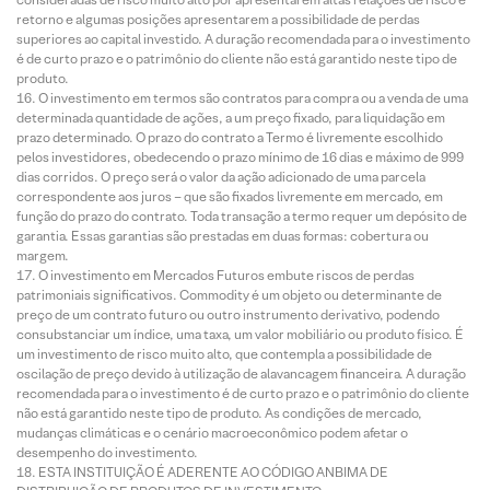
retorno e algumas posições apresentarem a possibilidade de perdas
superiores ao capital investido. A duração recomendada para o investimento
é de curto prazo e o patrimônio do cliente não está garantido neste tipo de
produto.
O investimento em termos são contratos para compra ou a venda de uma
determinada quantidade de ações, a um preço fixado, para liquidação em
prazo determinado. O prazo do contrato a Termo é livremente escolhido
pelos investidores, obedecendo o prazo mínimo de 16 dias e máximo de 999
dias corridos. O preço será o valor da ação adicionado de uma parcela
correspondente aos juros – que são fixados livremente em mercado, em
função do prazo do contrato. Toda transação a termo requer um depósito de
garantia. Essas garantias são prestadas em duas formas: cobertura ou
margem.
O investimento em Mercados Futuros embute riscos de perdas
patrimoniais significativos. Commodity é um objeto ou determinante de
preço de um contrato futuro ou outro instrumento derivativo, podendo
consubstanciar um índice, uma taxa, um valor mobiliário ou produto físico. É
um investimento de risco muito alto, que contempla a possibilidade de
oscilação de preço devido à utilização de alavancagem financeira. A duração
recomendada para o investimento é de curto prazo e o patrimônio do cliente
não está garantido neste tipo de produto. As condições de mercado,
mudanças climáticas e o cenário macroeconômico podem afetar o
desempenho do investimento.
ESTA INSTITUIÇÃO É ADERENTE AO CÓDIGO ANBIMA DE