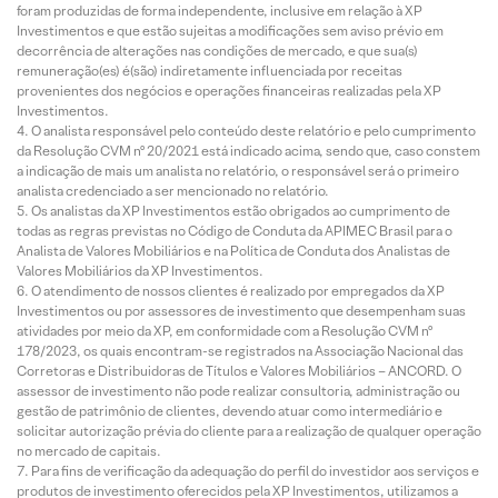
foram produzidas de forma independente, inclusive em relação à XP
Investimentos e que estão sujeitas a modificações sem aviso prévio em
decorrência de alterações nas condições de mercado, e que sua(s)
remuneração(es) é(são) indiretamente influenciada por receitas
provenientes dos negócios e operações financeiras realizadas pela XP
Investimentos.
O analista responsável pelo conteúdo deste relatório e pelo cumprimento
da Resolução CVM nº 20/2021 está indicado acima, sendo que, caso constem
a indicação de mais um analista no relatório, o responsável será o primeiro
analista credenciado a ser mencionado no relatório.
Os analistas da XP Investimentos estão obrigados ao cumprimento de
todas as regras previstas no Código de Conduta da APIMEC Brasil para o
Analista de Valores Mobiliários e na Política de Conduta dos Analistas de
Valores Mobiliários da XP Investimentos.
O atendimento de nossos clientes é realizado por empregados da XP
Investimentos ou por assessores de investimento que desempenham suas
atividades por meio da XP, em conformidade com a Resolução CVM nº
178/2023, os quais encontram-se registrados na Associação Nacional das
Corretoras e Distribuidoras de Títulos e Valores Mobiliários – ANCORD. O
assessor de investimento não pode realizar consultoria, administração ou
gestão de patrimônio de clientes, devendo atuar como intermediário e
solicitar autorização prévia do cliente para a realização de qualquer operação
no mercado de capitais.
Para fins de verificação da adequação do perfil do investidor aos serviços e
produtos de investimento oferecidos pela XP Investimentos, utilizamos a