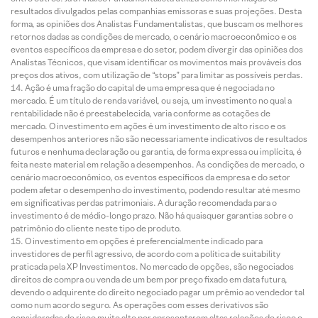
resultados divulgados pelas companhias emissoras e suas projeções. Desta
forma, as opiniões dos Analistas Fundamentalistas, que buscam os melhores
retornos dadas as condições de mercado, o cenário macroeconômico e os
eventos específicos da empresa e do setor, podem divergir das opiniões dos
Analistas Técnicos, que visam identificar os movimentos mais prováveis dos
preços dos ativos, com utilização de “stops” para limitar as possíveis perdas.
Ação é uma fração do capital de uma empresa que é negociada no
mercado. É um título de renda variável, ou seja, um investimento no qual a
rentabilidade não é preestabelecida, varia conforme as cotações de
mercado. O investimento em ações é um investimento de alto risco e os
desempenhos anteriores não são necessariamente indicativos de resultados
futuros e nenhuma declaração ou garantia, de forma expressa ou implícita, é
feita neste material em relação a desempenhos. As condições de mercado, o
cenário macroeconômico, os eventos específicos da empresa e do setor
podem afetar o desempenho do investimento, podendo resultar até mesmo
em significativas perdas patrimoniais. A duração recomendada para o
investimento é de médio-longo prazo. Não há quaisquer garantias sobre o
patrimônio do cliente neste tipo de produto.
O investimento em opções é preferencialmente indicado para
investidores de perfil agressivo, de acordo com a política de suitability
praticada pela XP Investimentos. No mercado de opções, são negociados
direitos de compra ou venda de um bem por preço fixado em data futura,
devendo o adquirente do direito negociado pagar um prêmio ao vendedor tal
como num acordo seguro. As operações com esses derivativos são
consideradas de risco muito alto por apresentarem altas relações de risco e