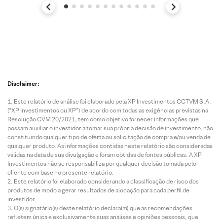
Disclaimer:
Este relatório de análise foi elaborado pela XP Investimentos CCTVM S.A.
(“XP Investimentos ou XP”) de acordo com todas as exigências previstas na
Resolução CVM 20/2021, tem como objetivo fornecer informações que
possam auxiliar o investidor a tomar sua própria decisão de investimento, não
constituindo qualquer tipo de oferta ou solicitação de compra e/ou venda de
qualquer produto. As informações contidas neste relatório são consideradas
válidas na data de sua divulgação e foram obtidas de fontes públicas. A XP
Investimentos não se responsabiliza por qualquer decisão tomada pelo
cliente com base no presente relatório.
Este relatório foi elaborado considerando a classificação de risco dos
produtos de modo a gerar resultados de alocação para cada perfil de
investidor.
O(s) signatário(s) deste relatório declara(m) que as recomendações
refletem única e exclusivamente suas análises e opiniões pessoais, que