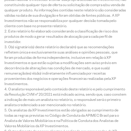
constituindo qualquer tipo de oferta ou solicitação de compra e/ou venda de
qualquer produto. As informações contidas neste relatório são consideradas
válidas na data de sua divulgação e foram obtidas de fontes públicas. A XP
Investimentos não se responsabiliza por qualquer decisão tomada pelo
cliente com base no presente relatório.
Este relatório foi elaborado considerando a classificação de risco dos
produtos de modo a gerar resultados de alocação para cada perfil de
investidor.
O(s) signatário(s) deste relatório declara(m) que as recomendações
refletem única e exclusivamente suas análises e opiniões pessoais, que
foram produzidas de forma independente, inclusive em relação à XP
Investimentos e que estão sujeitas a modificações sem aviso prévio em
decorrência de alterações nas condições de mercado, e que sua(s)
remuneração(es) é(são) indiretamente influenciada por receitas
provenientes dos negócios e operações financeiras realizadas pela XP
Investimentos.
O analista responsável pelo conteúdo deste relatório e pelo cumprimento
da Resolução CVM nº 20/2021 está indicado acima, sendo que, caso constem
a indicação de mais um analista no relatório, o responsável será o primeiro
analista credenciado a ser mencionado no relatório.
Os analistas da XP Investimentos estão obrigados ao cumprimento de
todas as regras previstas no Código de Conduta da APIMEC Brasil para o
Analista de Valores Mobiliários e na Política de Conduta dos Analistas de
Valores Mobiliários da XP Investimentos.