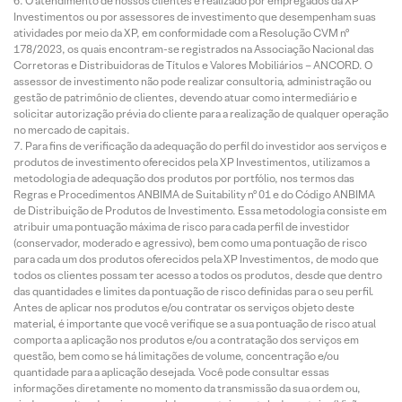
O atendimento de nossos clientes é realizado por empregados da XP
Investimentos ou por assessores de investimento que desempenham suas
atividades por meio da XP, em conformidade com a Resolução CVM nº
178/2023, os quais encontram-se registrados na Associação Nacional das
Corretoras e Distribuidoras de Títulos e Valores Mobiliários – ANCORD. O
assessor de investimento não pode realizar consultoria, administração ou
gestão de patrimônio de clientes, devendo atuar como intermediário e
solicitar autorização prévia do cliente para a realização de qualquer operação
no mercado de capitais.
Para fins de verificação da adequação do perfil do investidor aos serviços e
produtos de investimento oferecidos pela XP Investimentos, utilizamos a
metodologia de adequação dos produtos por portfólio, nos termos das
Regras e Procedimentos ANBIMA de Suitability nº 01 e do Código ANBIMA
de Distribuição de Produtos de Investimento. Essa metodologia consiste em
atribuir uma pontuação máxima de risco para cada perfil de investidor
(conservador, moderado e agressivo), bem como uma pontuação de risco
para cada um dos produtos oferecidos pela XP Investimentos, de modo que
todos os clientes possam ter acesso a todos os produtos, desde que dentro
das quantidades e limites da pontuação de risco definidas para o seu perfil.
Antes de aplicar nos produtos e/ou contratar os serviços objeto deste
material, é importante que você verifique se a sua pontuação de risco atual
comporta a aplicação nos produtos e/ou a contratação dos serviços em
questão, bem como se há limitações de volume, concentração e/ou
quantidade para a aplicação desejada. Você pode consultar essas
informações diretamente no momento da transmissão da sua ordem ou,