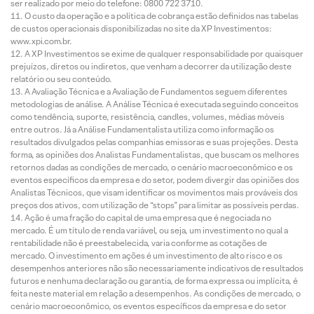
ser realizado por meio do telefone: 0800 722 3710.
O custo da operação e a política de cobrança estão definidos nas tabelas
de custos operacionais disponibilizadas no site da XP Investimentos:
www.xpi.com.br.
A XP Investimentos se exime de qualquer responsabilidade por quaisquer
prejuízos, diretos ou indiretos, que venham a decorrer da utilização deste
relatório ou seu conteúdo.
A Avaliação Técnica e a Avaliação de Fundamentos seguem diferentes
metodologias de análise. A Análise Técnica é executada seguindo conceitos
como tendência, suporte, resistência, candles, volumes, médias móveis
entre outros. Já a Análise Fundamentalista utiliza como informação os
resultados divulgados pelas companhias emissoras e suas projeções. Desta
forma, as opiniões dos Analistas Fundamentalistas, que buscam os melhores
retornos dadas as condições de mercado, o cenário macroeconômico e os
eventos específicos da empresa e do setor, podem divergir das opiniões dos
Analistas Técnicos, que visam identificar os movimentos mais prováveis dos
preços dos ativos, com utilização de “stops” para limitar as possíveis perdas.
Ação é uma fração do capital de uma empresa que é negociada no
mercado. É um título de renda variável, ou seja, um investimento no qual a
rentabilidade não é preestabelecida, varia conforme as cotações de
mercado. O investimento em ações é um investimento de alto risco e os
desempenhos anteriores não são necessariamente indicativos de resultados
futuros e nenhuma declaração ou garantia, de forma expressa ou implícita, é
feita neste material em relação a desempenhos. As condições de mercado, o
cenário macroeconômico, os eventos específicos da empresa e do setor