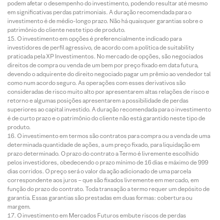
podem afetar o desempenho do investimento, podendo resultar até mesmo
em significativas perdas patrimoniais. A duração recomendada para o
investimento é de médio-longo prazo. Não há quaisquer garantias sobre o
patrimônio do cliente neste tipo de produto.
O investimento em opções é preferencialmente indicado para
investidores de perfil agressivo, de acordo com a política de suitability
praticada pela XP Investimentos. No mercado de opções, são negociados
direitos de compra ou venda de um bem por preço fixado em data futura,
devendo o adquirente do direito negociado pagar um prêmio ao vendedor tal
como num acordo seguro. As operações com esses derivativos são
consideradas de risco muito alto por apresentarem altas relações de risco e
retorno e algumas posições apresentarem a possibilidade de perdas
superiores ao capital investido. A duração recomendada para o investimento
é de curto prazo e o patrimônio do cliente não está garantido neste tipo de
produto.
O investimento em termos são contratos para compra ou a venda de uma
determinada quantidade de ações, a um preço fixado, para liquidação em
prazo determinado. O prazo do contrato a Termo é livremente escolhido
pelos investidores, obedecendo o prazo mínimo de 16 dias e máximo de 999
dias corridos. O preço será o valor da ação adicionado de uma parcela
correspondente aos juros – que são fixados livremente em mercado, em
função do prazo do contrato. Toda transação a termo requer um depósito de
garantia. Essas garantias são prestadas em duas formas: cobertura ou
margem.
O investimento em Mercados Futuros embute riscos de perdas