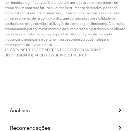
patrimoniais significativos. Commodity é um objeto ou determinante de
preço de um contrato futuro ou outro instrumento derivativo, podendo
consubstanciar um índice, uma taxa, um valor mobiliário ou produto físico. É
um investimento de risco muito alto, que contempla a possibilidade de
oscilação de preço devido à utilização de alavancagem financeira. A duração
recomendada para o investimento é de curto prazo e o patrimônio do cliente
não está garantido neste tipo de produto. As condições de mercado,
mudanças climáticas e o cenário macroeconômico podem afetar o
desempenho do investimento.
ESTA INSTITUIÇÃO É ADERENTE AO CÓDIGO ANBIMA DE
DISTRIBUIÇÃO DE PRODUTOS DE INVESTIMENTO.
Análises
Recomendações