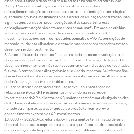
ainda, consultando o risco geral da sua carteira na tela de carteira (Visão
Risco). Caso a sua pontuação de risco atual não comporte a
aplicação/contratação pretendida, ou caso existam limitações em relação à
quantidade e/ou volume financeiro para a referida aplicação/contratação, isto
significa que, com base na composição atual da sua carteira, esta
aplicação/contratação não está adequada ao seu perfil. Em caso de dúvidas
sobre o processo de adequação dos produtos oferecidos pela XP
Investimentos ao seu perfil de investidor, consulte o FAQ. As condições de
mercado, mudanças climáticas e o cenário macroeconômico podem afetar o
desempenho do investimento.
A rentabilidade de produtos financeiros pode apresentar variações e seu
preço ou valor pode aumentar ou diminuir num curto espaço de tempo. Os
desempenhos anteriores não são necessariamente indicativos de resultados
futuros. A rentabilidade divulgada não é líquida de impostos. As informações
presentes neste material são baseadas em simulações e os resultados reais
poderão ser significativamente diferentes.
Este relatório é destinado à circulação exclusiva para a rede de
relacionamento da XP Investimentos, incluindo assessores de
investimentos da XP e clientes da XP, podendo também ser divulgado no site
da XP. Fica proibida sua reprodução ou redistribuição para qualquer pessoa,
no todo ou em parte, qualquer que seja o propósito, sem o prévio
consentimento expresso da XP Investimentos.
0800 77 20202. A Ouvidoria da XP Investimentos tem a missão de servir
de canal de contato sempre que os clientes que não se sentirem satisfeitos
com as soluções dadas pela empresa aos seus problemas. O contato pode