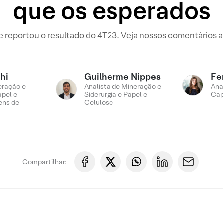
que os esperados
e reportou o resultado do 4T23. Veja nossos comentários a
hi
Guilherme Nippes
Fe
eração e
Analista de Mineração e
Ana
apel e
Siderurgia e Papel e
Cap
ens de
Celulose
Compartilhar: