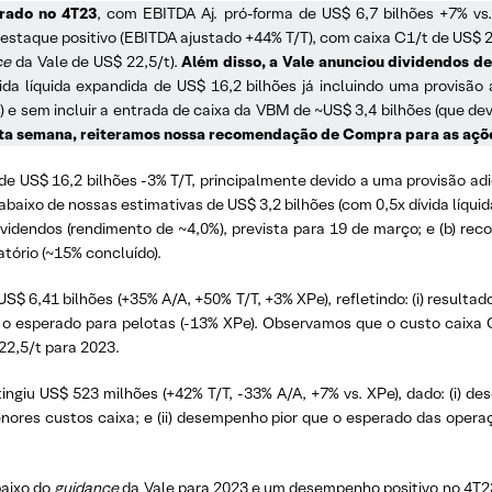
erado no 4T23
, com EBITDA Aj. pró-forma de US$ 6,7 bilhões +7% vs
staque positivo (EBITDA ajustado +44% T/T), com caixa C1/t de US$ 2
ce
da Vale de US$ 22,5/t).
Além disso, a Vale anunciou dividendos de
da líquida expandida de US$ 16,2 bilhões já incluindo uma provisão 
) e sem incluir a entrada de caixa da VBM de ~US$ 3,4 bilhões (que dev
sta semana, reiteramos nossa recomendação de Compra para as açõ
a de US$ 16,2 bilhões -3% T/T, principalmente devido a uma provisão ad
aixo de nossas estimativas de US$ 3,2 bilhões (com 0,5x dívida líquid
dividendos (rendimento de ~4,0%), prevista para 19 de março; e (b) 
atório (~15% concluído).
US$ 6,41 bilhões (+35% A/A, +50% T/T, +3% XPe), refletindo: (i) resulta
que o esperado para pelotas (-13% XPe). Observamos que o custo caix
22,5/t para 2023.
ingiu US$ 523 milhões (+42% T/T, -33% A/A, +7% vs. XPe), dado: (i)
enores custos caixa; e (ii) desempenho pior que o esperado das oper
baixo do
guidance
da Vale para 2023 e um desempenho positivo no 4T23