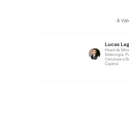
A Val
Lucas Lag
Head de Min
Siderurgia, P
Celulose e B
Capital