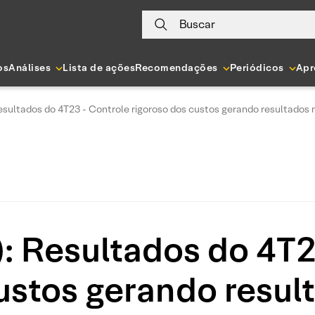
Buscar
os
Análises
Lista de ações
Recomendações
Periódicos
Apr
Resultados do 4T23 - Controle rigoroso dos custos gerando resultados
): Resultados do 4T2
custos gerando resul