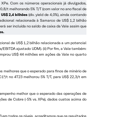
. XPe. Com os números operacionais já divulgados,
0,8/t melhorando 5% T/T (com valor no ano fiscal de
 US$ 2,4 bilhões
(div. yield de 4,0%), ainda contando
adicional relacionada à Samarco de US$ 1,2 bilhão
erá ser incluída no saldo de caixa da Vale assim que
es.
icional de US$ 1,2 bilhão relacionada a um potencial
a/EBITDA ajustado UDM). (ii) Por fim, a Vale também:
recomprou US$ 44 milhões em ações da Vale no quarto
dos melhores que o esperado para finos de minério de
a C1¹/t no 4T23 melhorou 5% T/T, para US$ 22,3/t em
 desempenho melhor que o esperado das operações de
ações de Cobre (-5% vs. XPe), dados custos acima do
 em todos os níveis, acreditamos que os resultados