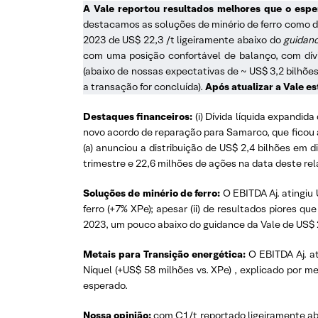
A Vale reportou resultados melhores que o esp
destacamos as soluções de minério de ferro como de
2023 de US$ 22,3 /t ligeiramente abaixo do
guidan
com uma posição confortável de balanço, com dívi
(abaixo de nossas expectativas de ~ US$ 3,2 bilhões
a transação for concluída).
Após atualizar a Vale e
Destaques financeiros:
(i) Dívida líquida expandid
novo acordo de reparação para Samarco, que ficou ab
(a) anunciou a distribuição de US$ 2,4 bilhões em 
trimestre e 22,6 milhões de ações na data deste rel
Soluções de minério de ferro:
O EBITDA Aj. atingiu 
ferro (+7% XPe); apesar (ii) de resultados piores 
2023, um pouco abaixo do guidance da Vale de US$ 
Metais para Transição energética:
O EBITDA Aj. at
Níquel (+US$ 58 milhões vs. XPe) , explicado por m
esperado.
Nossa opinião:
com C1/t reportado ligeiramente a