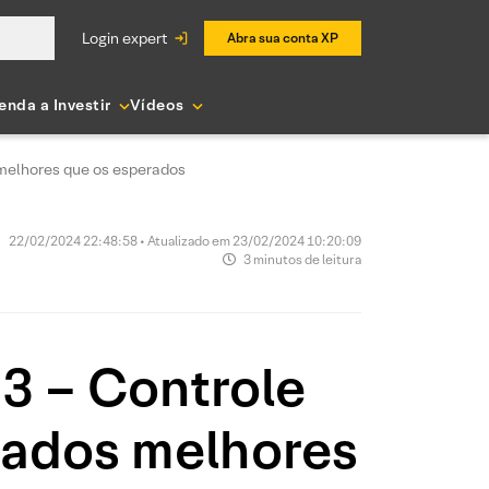
login expert
Abra sua conta XP
enda a Investir
Vídeos
 melhores que os esperados
22/02/2024 22:48:58 • Atualizado em 23/02/2024 10:20:09
3 minutos de leitura
3 – Controle
tados melhores