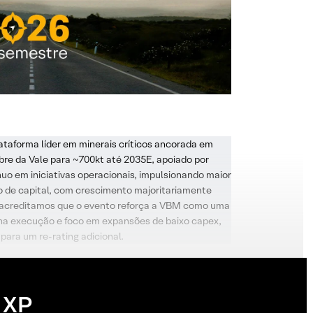
ataforma líder em minerais críticos ancorada em
re da Vale para ~700kt até 2035E, apoiado por
uo em iniciativas operacionais, impulsionando maior
 de capital, com crescimento majoritariamente
acreditamos que o evento reforça a VBM como uma
 na execução e foco em expansões de baixo capex,
para um re-rating adicional.
 XP