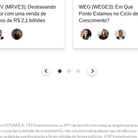
V (MRVE3): Destravando
WEG (WEGE3): Em Que
or com uma venda de
Ponto Estamos no Ciclo d
vos de R$ 2,1 bilhões
Crescimento?
entos CCTVM S.A. (“XP Investimentos ou XP”) de acordo com todas as exigências p
r sua própria decisão de investimento, não constituindo qualquer tipo de oferta ou
s na data de sua divulgação e foram obtidas de fontes públicas. A XP Investimentos