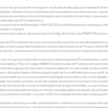
e risco dos produtos de modo a gerar resultados de alocação para cada perfil de inv
mendações refletem única e exclusivamente suas análises e opiniões pessoais, que 
aviso prévio em decorrência de alterações nas condições de mercado, e que sua(s)
realizadas pela XP Investimentos.
lo cumprimento da Resolução CVM nº 20/2021 está indicado acima, sendo que, caso 
onado no relatório.
imento de todas as regras previstas no Código de Conduta da APIMEC Brasil para o 
ados da XP Investimentos ou por assessores de investimento que desempenham sua
os na Associação Nacional das Corretoras e Distribuidoras de Títulos e Valores 
de clientes, devendo atuar como intermediário e solicitar autorização prévia do cl
idor aos serviços e produtos de investimento oferecidos pela XP Investimentos, uti
 Suitability nº 01 e do Código ANBIMA de Distribuição de Produtos de Investimen
r, moderado e agressivo), bem como uma pontuação de risco para cada um dos produ
ntro das quantidades e limites da pontuação de risco definidas para o seu perfil. A
 sua pontuação de risco atual comporta a aplicação nos produtos e/ou a contratação
jada. Você pode consultar essas informações diretamente no momento da transmissã
ação de risco atual não comporte a aplicação/contratação pretendida, ou caso exista
m base na composição atual da sua carteira, esta aplicação/contratação não está ad
 seu perfil de investidor, consulte o FAQ. As condições de mercado, mudanças cl
 variações e seu preço ou valor pode aumentar ou diminuir num curto espaço de t
 não é líquida de impostos. As informações presentes neste material são baseadas e