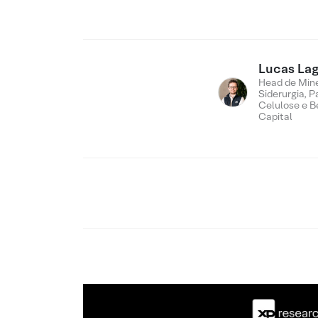
Lucas Lag
Head de Min
Siderurgia, P
Celulose e B
Capital