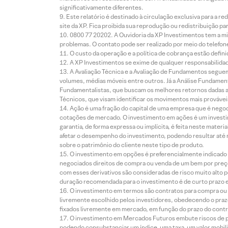
significativamente diferentes.
Este relatório é destinado à circulação exclusiva para a 
site da XP. Fica proibida sua reprodução ou redistribuição p
0800 77 20202. A Ouvidoria da XP Investimentos tem a mi
problemas. O contato pode ser realizado por meio do telefon
O custo da operação e a política de cobrança estão defini
A XP Investimentos se exime de qualquer responsabilidade
A Avaliação Técnica e a Avaliação de Fundamentos seguem
volumes, médias móveis entre outros. Já a Análise Fundament
Fundamentalistas, que buscam os melhores retornos dadas as
Técnicos, que visam identificar os movimentos mais prováveis 
Ação é uma fração do capital de uma empresa que é negoci
cotações de mercado. O investimento em ações é um investi
garantia, de forma expressa ou implícita, é feita neste ma
afetar o desempenho do investimento, podendo resultar até 
sobre o patrimônio do cliente neste tipo de produto.
O investimento em opções é preferencialmente indicado pa
negociados direitos de compra ou venda de um bem por preço
com esses derivativos são consideradas de risco muito alto p
duração recomendada para o investimento é de curto prazo e 
O investimento em termos são contratos para compra ou a
livremente escolhido pelos investidores, obedecendo o prazo
fixados livremente em mercado, em função do prazo do contr
O investimento em Mercados Futuros embute riscos de pe
podendo consubstanciar um índice, uma taxa, um valor mobiliá