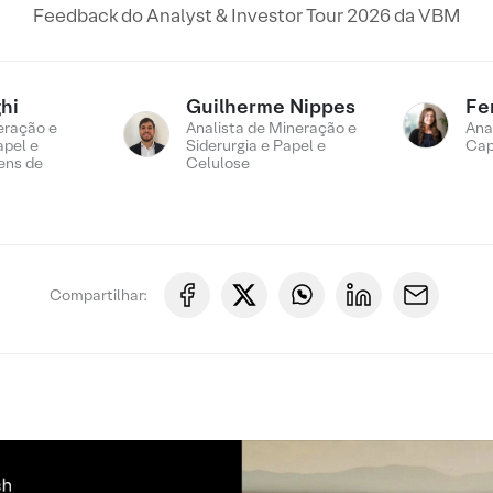
Feedback do Analyst & Investor Tour 2026 da VBM
hi
Guilherme Nippes
Fe
eração e
Analista de Mineração e
Ana
apel e
Siderurgia e Papel e
Cap
ens de
Celulose
Compartilhar: