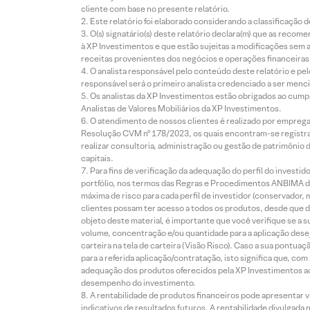
cliente com base no presente relatório.
Este relatório foi elaborado considerando a classificação d
O(s) signatário(s) deste relatório declara(m) que as reco
à XP Investimentos e que estão sujeitas a modificações sem 
receitas provenientes dos negócios e operações financeiras 
O analista responsável pelo conteúdo deste relatório e pe
responsável será o primeiro analista credenciado a ser menci
Os analistas da XP Investimentos estão obrigados ao cumpr
Analistas de Valores Mobiliários da XP Investimentos.
O atendimento de nossos clientes é realizado por empreg
Resolução CVM nº 178/2023, os quais encontram-se registrad
realizar consultoria, administração ou gestão de patrimônio 
capitais.
Para fins de verificação da adequação do perfil do invest
portfólio, nos termos das Regras e Procedimentos ANBIMA de
máxima de risco para cada perfil de investidor (conservado
clientes possam ter acesso a todos os produtos, desde que de
objeto deste material, é importante que você verifique se a
volume, concentração e/ou quantidade para a aplicação dese
carteira na tela de carteira (Visão Risco). Caso a sua pontu
para a referida aplicação/contratação, isto significa que, co
adequação dos produtos oferecidos pela XP Investimentos ao
desempenho do investimento.
A rentabilidade de produtos financeiros pode apresentar
indicativos de resultados futuros. A rentabilidade divulgada