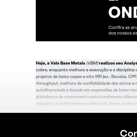
Hoje, a Vale Base Metals
(VBM)
realizou seu Analys
cobre, enquanto melhora a execução e a disciplina 
projetos de baixo capex e alto IRR (ex.: Bacaba, CP
throughput, melhora da confiabilidade dos ativos e
autofinanciado e focado em expansões de baixo risco
plataforma de crescimento estruturalmente diferen
enquanto a performance sustentada
(ramp up de co
Con