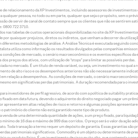
rede de relacionamento da XP Investimentos, incluindo assessores de investimentos
ara qualquer pessoa, no todo ou em parte, qualquer que seja o propósito, sem o pr
ssão de servir de canal de contato sempre que os clientes que não se sentirem sat
e: 0800 722 3710.
dos nas tabelas de custos operacionais disponibilizadas no site da XP Investimento
 por quaisquer prejuízos, diretos ou indiretos, que venham a decorrer da utilizaç
 diferentes metodologias de análise. A Análise Técnica é executada seguindo conc
alista utiliza como informação os resultados divulgados pelas companhias emissora
 condições de mercado, o cenário macroeconômico e os eventos específicos da em
dos preços dos ativos, com utilização de “stops” para limitar as possíveis perdas.
ada no mercado. É um título de renda variável, ou seja, um investimento no qual a r
mento de alto risco e os desempenhos anteriores não são necessariamente indicat
terial em relação a desempenhos. As condições de mercado, o cenário macroeconômi
mesmo em significativas perdas patrimoniais. A duração recomendada para o inves
ra investidores de perfil agressivo, de acordo com a política de suitability prat
 fixado em data futura, devendo o adquirente do direito negociado pagar um prê
or apresentarem altas relações de risco e retorno e algumas posições apresentarem 
o patrimônio do cliente não está garantido neste tipo de produto.
 venda de uma determinada quantidade de ações, a um preço fixado, para liquidaç
 mínimo de 16 dias e máximo de 999 dias corridos. O preço será o valor da ação ad
ato. Toda transação a termo requer um depósito de garantia. Essas garantias são 
rdas patrimoniais significativos. Commodity é um objeto ou determinante de preç
rio ou produto físico. É um investimento de risco muito alto, que contempla a possi