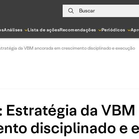
Buscar
os
Análises
Lista de ações
Recomendações
Periódicos
Apr
Estratégia da VBM ancorada em crescimento disciplinado e execução
: Estratégia da VB
nto disciplinado e