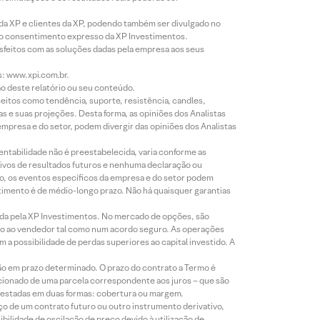
 da XP e clientes da XP, podendo também ser divulgado no
évio consentimento expresso da XP Investimentos.
isfeitos com as soluções dadas pela empresa aos seus
s: www.xpi.com.br.
ão deste relatório ou seu conteúdo.
eitos como tendência, suporte, resistência, candles,
s e suas projeções. Desta forma, as opiniões dos Analistas
presa e do setor, podem divergir das opiniões dos Analistas
entabilidade não é preestabelecida, varia conforme as
ivos de resultados futuros e nenhuma declaração ou
co, os eventos específicos da empresa e do setor podem
timento é de médio-longo prazo. Não há quaisquer garantias
icada pela XP Investimentos. No mercado de opções, são
mio ao vendedor tal como num acordo seguro. As operações
a possibilidade de perdas superiores ao capital investido. A
ão em prazo determinado. O prazo do contrato a Termo é
icionado de uma parcela correspondente aos juros – que são
prestadas em duas formas: cobertura ou margem.
o de um contrato futuro ou outro instrumento derivativo,
bilidade de oscilação de preço devido à utilização de