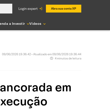
login expert
Abra sua conta XP
enda a Investir
Vídeos
09/06/2026 19:36:42 • Atualizado em 09/06/2026 19:36:44
4 minutos de leitura
M ancorada em
 execução