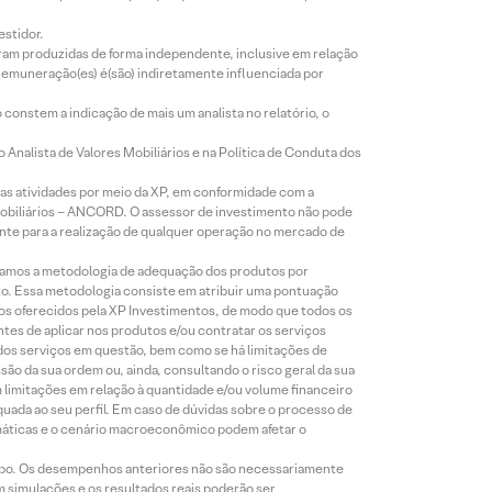
estidor.
foram produzidas de forma independente, inclusive em relação
 remuneração(es) é(são) indiretamente influenciada por
constem a indicação de mais um analista no relatório, o
Analista de Valores Mobiliários e na Política de Conduta dos
s atividades por meio da XP, em conformidade com a
Mobiliários – ANCORD. O assessor de investimento não pode
iente para a realização de qualquer operação no mercado de
lizamos a metodologia de adequação dos produtos por
to. Essa metodologia consiste em atribuir uma pontuação
tos oferecidos pela XP Investimentos, de modo que todos os
ntes de aplicar nos produtos e/ou contratar os serviços
 dos serviços em questão, bem como se há limitações de
o da sua ordem ou, ainda, consultando o risco geral da sua
m limitações em relação à quantidade e/ou volume financeiro
equada ao seu perfil. Em caso de dúvidas sobre o processo de
imáticas e o cenário macroeconômico podem afetar o
empo. Os desempenhos anteriores não são necessariamente
m simulações e os resultados reais poderão ser