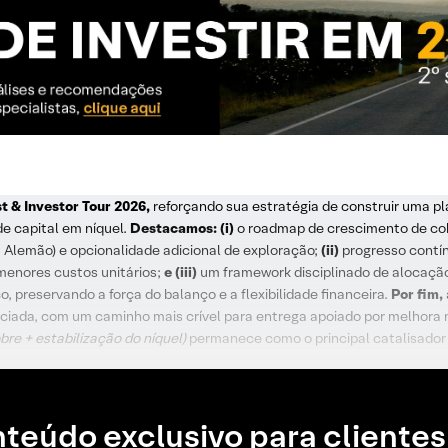
t & Investor Tour 2026,
reforçando sua estratégia de construir uma pl
de capital em níquel.
Destacamos: (i)
o roadmap de crescimento de cob
F, Alemão) e opcionalidade adicional de exploração;
(ii)
progresso contín
 menores custos unitários;
e (iii)
um framework disciplinado de alocação
, preservando a força do balanço e a flexibilidade financeira.
Por fim,
ciada, com um caminho mais crível para entrega apoiado por melhora
bre + estabilização do níquel)
permanece como o principal catalisador 
teúdo exclusivo para clientes