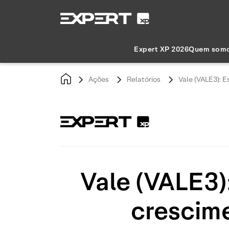
Expert XP 2026
Quem som
Ações
Relatórios
Vale (VALE3): 
Vale (VALE3)
crescime