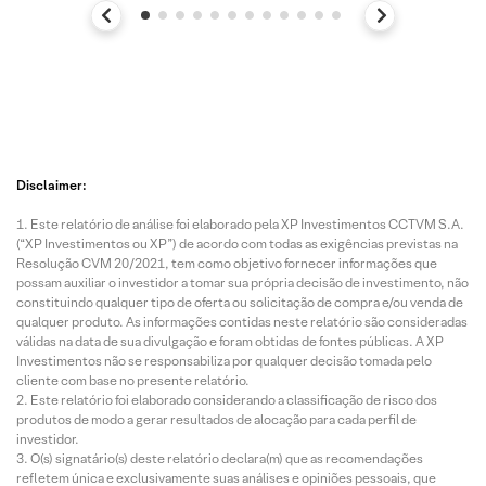
Disclaimer:
Este relatório de análise foi elaborado pela XP Investimentos CCTVM S.A.
(“XP Investimentos ou XP”) de acordo com todas as exigências previstas na
Resolução CVM 20/2021, tem como objetivo fornecer informações que
possam auxiliar o investidor a tomar sua própria decisão de investimento, não
constituindo qualquer tipo de oferta ou solicitação de compra e/ou venda de
qualquer produto. As informações contidas neste relatório são consideradas
válidas na data de sua divulgação e foram obtidas de fontes públicas. A XP
Investimentos não se responsabiliza por qualquer decisão tomada pelo
cliente com base no presente relatório.
Este relatório foi elaborado considerando a classificação de risco dos
produtos de modo a gerar resultados de alocação para cada perfil de
investidor.
O(s) signatário(s) deste relatório declara(m) que as recomendações
refletem única e exclusivamente suas análises e opiniões pessoais, que