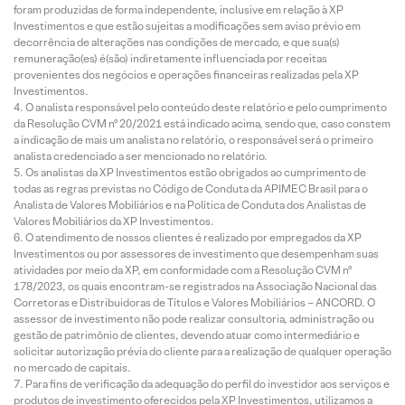
foram produzidas de forma independente, inclusive em relação à XP
Investimentos e que estão sujeitas a modificações sem aviso prévio em
decorrência de alterações nas condições de mercado, e que sua(s)
remuneração(es) é(são) indiretamente influenciada por receitas
provenientes dos negócios e operações financeiras realizadas pela XP
Investimentos.
O analista responsável pelo conteúdo deste relatório e pelo cumprimento
da Resolução CVM nº 20/2021 está indicado acima, sendo que, caso constem
a indicação de mais um analista no relatório, o responsável será o primeiro
analista credenciado a ser mencionado no relatório.
Os analistas da XP Investimentos estão obrigados ao cumprimento de
todas as regras previstas no Código de Conduta da APIMEC Brasil para o
Analista de Valores Mobiliários e na Política de Conduta dos Analistas de
Valores Mobiliários da XP Investimentos.
O atendimento de nossos clientes é realizado por empregados da XP
Investimentos ou por assessores de investimento que desempenham suas
atividades por meio da XP, em conformidade com a Resolução CVM nº
178/2023, os quais encontram-se registrados na Associação Nacional das
Corretoras e Distribuidoras de Títulos e Valores Mobiliários – ANCORD. O
assessor de investimento não pode realizar consultoria, administração ou
gestão de patrimônio de clientes, devendo atuar como intermediário e
solicitar autorização prévia do cliente para a realização de qualquer operação
no mercado de capitais.
Para fins de verificação da adequação do perfil do investidor aos serviços e
produtos de investimento oferecidos pela XP Investimentos, utilizamos a