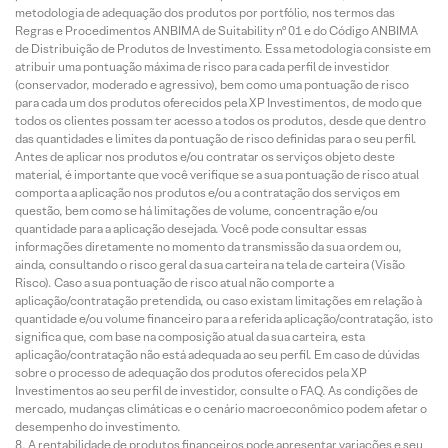
metodologia de adequação dos produtos por portfólio, nos termos das
Regras e Procedimentos ANBIMA de Suitability nº 01 e do Código ANBIMA
de Distribuição de Produtos de Investimento. Essa metodologia consiste em
atribuir uma pontuação máxima de risco para cada perfil de investidor
(conservador, moderado e agressivo), bem como uma pontuação de risco
para cada um dos produtos oferecidos pela XP Investimentos, de modo que
todos os clientes possam ter acesso a todos os produtos, desde que dentro
das quantidades e limites da pontuação de risco definidas para o seu perfil.
Antes de aplicar nos produtos e/ou contratar os serviços objeto deste
material, é importante que você verifique se a sua pontuação de risco atual
comporta a aplicação nos produtos e/ou a contratação dos serviços em
questão, bem como se há limitações de volume, concentração e/ou
quantidade para a aplicação desejada. Você pode consultar essas
informações diretamente no momento da transmissão da sua ordem ou,
ainda, consultando o risco geral da sua carteira na tela de carteira (Visão
Risco). Caso a sua pontuação de risco atual não comporte a
aplicação/contratação pretendida, ou caso existam limitações em relação à
quantidade e/ou volume financeiro para a referida aplicação/contratação, isto
significa que, com base na composição atual da sua carteira, esta
aplicação/contratação não está adequada ao seu perfil. Em caso de dúvidas
sobre o processo de adequação dos produtos oferecidos pela XP
Investimentos ao seu perfil de investidor, consulte o FAQ. As condições de
mercado, mudanças climáticas e o cenário macroeconômico podem afetar o
desempenho do investimento.
A rentabilidade de produtos financeiros pode apresentar variações e seu