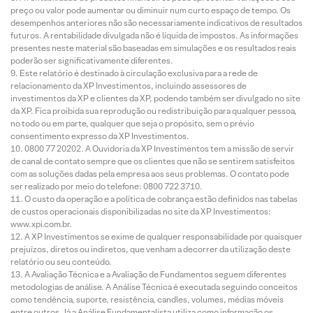
preço ou valor pode aumentar ou diminuir num curto espaço de tempo. Os
desempenhos anteriores não são necessariamente indicativos de resultados
futuros. A rentabilidade divulgada não é líquida de impostos. As informações
presentes neste material são baseadas em simulações e os resultados reais
poderão ser significativamente diferentes.
Este relatório é destinado à circulação exclusiva para a rede de
relacionamento da XP Investimentos, incluindo assessores de
investimentos da XP e clientes da XP, podendo também ser divulgado no site
da XP. Fica proibida sua reprodução ou redistribuição para qualquer pessoa,
no todo ou em parte, qualquer que seja o propósito, sem o prévio
consentimento expresso da XP Investimentos.
0800 77 20202. A Ouvidoria da XP Investimentos tem a missão de servir
de canal de contato sempre que os clientes que não se sentirem satisfeitos
com as soluções dadas pela empresa aos seus problemas. O contato pode
ser realizado por meio do telefone: 0800 722 3710.
O custo da operação e a política de cobrança estão definidos nas tabelas
de custos operacionais disponibilizadas no site da XP Investimentos:
www.xpi.com.br.
A XP Investimentos se exime de qualquer responsabilidade por quaisquer
prejuízos, diretos ou indiretos, que venham a decorrer da utilização deste
relatório ou seu conteúdo.
A Avaliação Técnica e a Avaliação de Fundamentos seguem diferentes
metodologias de análise. A Análise Técnica é executada seguindo conceitos
como tendência, suporte, resistência, candles, volumes, médias móveis
entre outros. Já a Análise Fundamentalista utiliza como informação os