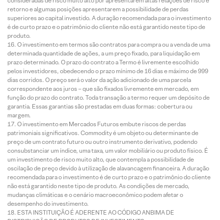
consideradas de risco muito alto por apresentarem altas relações de risco e
retorno e algumas posições apresentarem a possibilidade de perdas
superiores ao capital investido. A duração recomendada para o investimento
é de curto prazo e o patrimônio do cliente não está garantido neste tipo de
produto.
O investimento em termos são contratos para compra ou a venda de uma
determinada quantidade de ações, a um preço fixado, para liquidação em
prazo determinado. O prazo do contrato a Termo é livremente escolhido
pelos investidores, obedecendo o prazo mínimo de 16 dias e máximo de 999
dias corridos. O preço será o valor da ação adicionado de uma parcela
correspondente aos juros – que são fixados livremente em mercado, em
função do prazo do contrato. Toda transação a termo requer um depósito de
garantia. Essas garantias são prestadas em duas formas: cobertura ou
margem.
O investimento em Mercados Futuros embute riscos de perdas
patrimoniais significativos. Commodity é um objeto ou determinante de
preço de um contrato futuro ou outro instrumento derivativo, podendo
consubstanciar um índice, uma taxa, um valor mobiliário ou produto físico. É
um investimento de risco muito alto, que contempla a possibilidade de
oscilação de preço devido à utilização de alavancagem financeira. A duração
recomendada para o investimento é de curto prazo e o patrimônio do cliente
não está garantido neste tipo de produto. As condições de mercado,
mudanças climáticas e o cenário macroeconômico podem afetar o
desempenho do investimento.
ESTA INSTITUIÇÃO É ADERENTE AO CÓDIGO ANBIMA DE