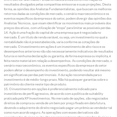
resultados divulgados pelas companhias emissoras e suas projeções. Desta
forma, as opiniões dos Analistas Fundamentalistas, que buscam os melhores
retornos dadas as condições de mercado, o cenário macroeconômico e os
eventos específicos da empresa e do setor, podem divergir das opiniões dos
Analistas Técnicos, que visam identificar os movimentos mais prováveis dos
preços dos ativos, com utilização de “stops” para limitar as possíveis perdas.
Ação é uma fração do capital de uma empresa que é negociada no
mercado. É um título de renda variável, ou seja, um investimento no qual a
rentabilidade não é preestabelecida, varia conforme as cotações de
mercado. O investimento em ações é um investimento de alto risco e os
desempenhos anteriores não são necessariamente indicativos de resultados
futuros e nenhuma declaração ou garantia, de forma expressa ou implícita, é
feita neste material em relação a desempenhos. As condições de mercado, o
cenário macroeconômico, os eventos específicos da empresa e do setor
podem afetar o desempenho do investimento, podendo resultar até mesmo
em significativas perdas patrimoniais. A duração recomendada para o
investimento é de médio-longo prazo. Não há quaisquer garantias sobre o
patrimônio do cliente neste tipo de produto.
O investimento em opções é preferencialmente indicado para
investidores de perfil agressivo, de acordo com a política de suitability
praticada pela XP Investimentos. No mercado de opções, são negociados
direitos de compra ou venda de um bem por preço fixado em data futura,
devendo o adquirente do direito negociado pagar um prêmio ao vendedor tal
como num acordo seguro. As operações com esses derivativos são