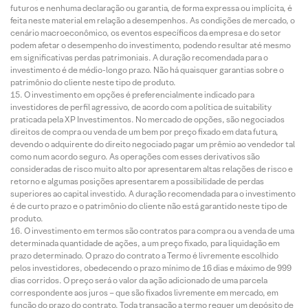
futuros e nenhuma declaração ou garantia, de forma expressa ou implícita, é
feita neste material em relação a desempenhos. As condições de mercado, o
cenário macroeconômico, os eventos específicos da empresa e do setor
podem afetar o desempenho do investimento, podendo resultar até mesmo
em significativas perdas patrimoniais. A duração recomendada para o
investimento é de médio-longo prazo. Não há quaisquer garantias sobre o
patrimônio do cliente neste tipo de produto.
O investimento em opções é preferencialmente indicado para
investidores de perfil agressivo, de acordo com a política de suitability
praticada pela XP Investimentos. No mercado de opções, são negociados
direitos de compra ou venda de um bem por preço fixado em data futura,
devendo o adquirente do direito negociado pagar um prêmio ao vendedor tal
como num acordo seguro. As operações com esses derivativos são
consideradas de risco muito alto por apresentarem altas relações de risco e
retorno e algumas posições apresentarem a possibilidade de perdas
superiores ao capital investido. A duração recomendada para o investimento
é de curto prazo e o patrimônio do cliente não está garantido neste tipo de
produto.
O investimento em termos são contratos para compra ou a venda de uma
determinada quantidade de ações, a um preço fixado, para liquidação em
prazo determinado. O prazo do contrato a Termo é livremente escolhido
pelos investidores, obedecendo o prazo mínimo de 16 dias e máximo de 999
dias corridos. O preço será o valor da ação adicionado de uma parcela
correspondente aos juros – que são fixados livremente em mercado, em
função do prazo do contrato. Toda transação a termo requer um depósito de