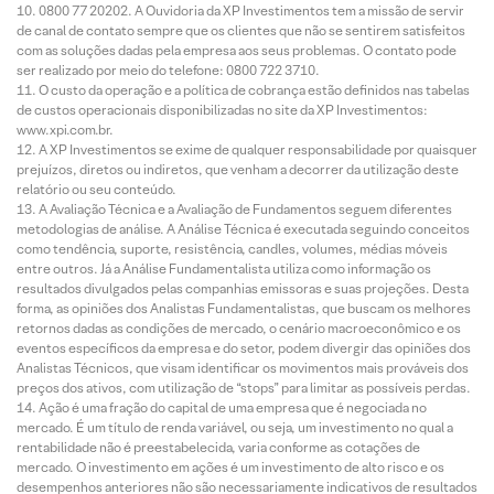
0800 77 20202. A Ouvidoria da XP Investimentos tem a missão de servir
de canal de contato sempre que os clientes que não se sentirem satisfeitos
com as soluções dadas pela empresa aos seus problemas. O contato pode
ser realizado por meio do telefone: 0800 722 3710.
O custo da operação e a política de cobrança estão definidos nas tabelas
de custos operacionais disponibilizadas no site da XP Investimentos:
www.xpi.com.br.
A XP Investimentos se exime de qualquer responsabilidade por quaisquer
prejuízos, diretos ou indiretos, que venham a decorrer da utilização deste
relatório ou seu conteúdo.
A Avaliação Técnica e a Avaliação de Fundamentos seguem diferentes
metodologias de análise. A Análise Técnica é executada seguindo conceitos
como tendência, suporte, resistência, candles, volumes, médias móveis
entre outros. Já a Análise Fundamentalista utiliza como informação os
resultados divulgados pelas companhias emissoras e suas projeções. Desta
forma, as opiniões dos Analistas Fundamentalistas, que buscam os melhores
retornos dadas as condições de mercado, o cenário macroeconômico e os
eventos específicos da empresa e do setor, podem divergir das opiniões dos
Analistas Técnicos, que visam identificar os movimentos mais prováveis dos
preços dos ativos, com utilização de “stops” para limitar as possíveis perdas.
Ação é uma fração do capital de uma empresa que é negociada no
mercado. É um título de renda variável, ou seja, um investimento no qual a
rentabilidade não é preestabelecida, varia conforme as cotações de
mercado. O investimento em ações é um investimento de alto risco e os
desempenhos anteriores não são necessariamente indicativos de resultados