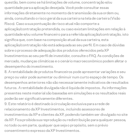
questão, bem como se há limitações de volume, concentração e/ou
quantidade para a aplicação desejada. Você pode consultar essas
informações diretamente no momento da transmissão da sua ordem ou,
ainda, consultando o risco geral da sua carteira na tela de carteira (Visão
Risco). Caso a sua pontuação de risco atual não comporte a
aplicação/contratação pretendida, ou caso existam limitações em relação à
quantidade e/ou volume financeiro para a referida aplicação/contratação, isto
significa que, com base na composição atual da sua carteira, esta
aplicação/contratação não está adequada ao seu perfil. Em caso de dúvidas
sobre o processo de adequação dos produtos oferecidos pela XP
Investimentos ao seu perfil de investidor, consulte o FAQ. As condições de
mercado, mudanças climáticas e o cenário macroeconômico podem afetar o
desempenho do investimento.
A rentabilidade de produtos financeiros pode apresentar variações e seu
preço ou valor pode aumentar ou diminuir num curto espaço de tempo. Os
desempenhos anteriores não são necessariamente indicativos de resultados
futuros. A rentabilidade divulgada não é líquida de impostos. As informações
presentes neste material são baseadas em simulações e os resultados reais
poderão ser significativamente diferentes.
Este relatório é destinado à circulação exclusiva para a rede de
relacionamento da XP Investimentos, incluindo assessores de
investimentos da XP e clientes da XP, podendo também ser divulgado no site
da XP. Fica proibida sua reprodução ou redistribuição para qualquer pessoa,
no todo ou em parte, qualquer que seja o propósito, sem o prévio
consentimento expresso da XP Investimentos.