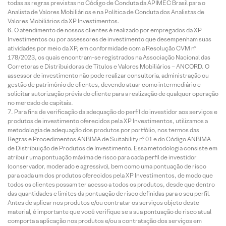
todas as regras previstas no Código de Conduta da APIMEC Brasil para o
Analista de Valores Mobiliários e na Política de Conduta dos Analistas de
Valores Mobiliários da XP Investimentos.
O atendimento de nossos clientes é realizado por empregados da XP
Investimentos ou por assessores de investimento que desempenham suas
atividades por meio da XP, em conformidade com a Resolução CVM nº
178/2023, os quais encontram-se registrados na Associação Nacional das
Corretoras e Distribuidoras de Títulos e Valores Mobiliários – ANCORD. O
assessor de investimento não pode realizar consultoria, administração ou
gestão de patrimônio de clientes, devendo atuar como intermediário e
solicitar autorização prévia do cliente para a realização de qualquer operação
no mercado de capitais.
Para fins de verificação da adequação do perfil do investidor aos serviços e
produtos de investimento oferecidos pela XP Investimentos, utilizamos a
metodologia de adequação dos produtos por portfólio, nos termos das
Regras e Procedimentos ANBIMA de Suitability nº 01 e do Código ANBIMA
de Distribuição de Produtos de Investimento. Essa metodologia consiste em
atribuir uma pontuação máxima de risco para cada perfil de investidor
(conservador, moderado e agressivo), bem como uma pontuação de risco
para cada um dos produtos oferecidos pela XP Investimentos, de modo que
todos os clientes possam ter acesso a todos os produtos, desde que dentro
das quantidades e limites da pontuação de risco definidas para o seu perfil.
Antes de aplicar nos produtos e/ou contratar os serviços objeto deste
material, é importante que você verifique se a sua pontuação de risco atual
comporta a aplicação nos produtos e/ou a contratação dos serviços em