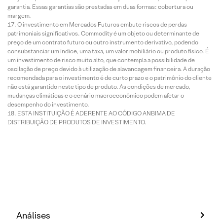
garantia. Essas garantias são prestadas em duas formas: cobertura ou
margem.
O investimento em Mercados Futuros embute riscos de perdas
patrimoniais significativos. Commodity é um objeto ou determinante de
preço de um contrato futuro ou outro instrumento derivativo, podendo
consubstanciar um índice, uma taxa, um valor mobiliário ou produto físico. É
um investimento de risco muito alto, que contempla a possibilidade de
oscilação de preço devido à utilização de alavancagem financeira. A duração
recomendada para o investimento é de curto prazo e o patrimônio do cliente
não está garantido neste tipo de produto. As condições de mercado,
mudanças climáticas e o cenário macroeconômico podem afetar o
desempenho do investimento.
ESTA INSTITUIÇÃO É ADERENTE AO CÓDIGO ANBIMA DE
DISTRIBUIÇÃO DE PRODUTOS DE INVESTIMENTO.
Análises