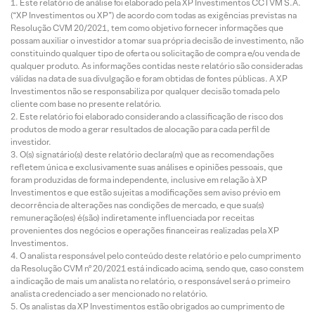
Este relatório de análise foi elaborado pela XP Investimentos CCTVM S.A.
(“XP Investimentos ou XP”) de acordo com todas as exigências previstas na
Resolução CVM 20/2021, tem como objetivo fornecer informações que
possam auxiliar o investidor a tomar sua própria decisão de investimento, não
constituindo qualquer tipo de oferta ou solicitação de compra e/ou venda de
qualquer produto. As informações contidas neste relatório são consideradas
válidas na data de sua divulgação e foram obtidas de fontes públicas. A XP
Investimentos não se responsabiliza por qualquer decisão tomada pelo
cliente com base no presente relatório.
Este relatório foi elaborado considerando a classificação de risco dos
produtos de modo a gerar resultados de alocação para cada perfil de
investidor.
O(s) signatário(s) deste relatório declara(m) que as recomendações
refletem única e exclusivamente suas análises e opiniões pessoais, que
foram produzidas de forma independente, inclusive em relação à XP
Investimentos e que estão sujeitas a modificações sem aviso prévio em
decorrência de alterações nas condições de mercado, e que sua(s)
remuneração(es) é(são) indiretamente influenciada por receitas
provenientes dos negócios e operações financeiras realizadas pela XP
Investimentos.
O analista responsável pelo conteúdo deste relatório e pelo cumprimento
da Resolução CVM nº 20/2021 está indicado acima, sendo que, caso constem
a indicação de mais um analista no relatório, o responsável será o primeiro
analista credenciado a ser mencionado no relatório.
Os analistas da XP Investimentos estão obrigados ao cumprimento de