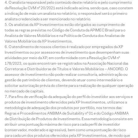
O analista responsável pelo conteúdo deste relatório e pelo cumprimento
da Resolução CVM nº 20/2021 está indicado acima, sendo que, caso constem
a indicação de mais um analista no relatório, o responsável será o primeiro
analista credenciado a ser mencionado no relatório.
Os analistas da XP Investimentos estão obrigados ao cumprimento de
todas as regras previstas no Código de Conduta da APIMEC Brasil para o
Analista de Valores Mobiliários e na Política de Conduta dos Analistas de
Valores Mobiliários da XP Investimentos.
O atendimento de nossos clientes é realizado por empregados da XP
Investimentos ou por assessores de investimento que desempenham suas
atividades por meio da XP, em conformidade com a Resolução CVM nº
178/2023, os quais encontram-se registrados na Associação Nacional das
Corretoras e Distribuidoras de Títulos e Valores Mobiliários – ANCORD. O
assessor de investimento não pode realizar consultoria, administração ou
gestão de patrimônio de clientes, devendo atuar como intermediário e
solicitar autorização prévia do cliente para a realização de qualquer operação
no mercado de capitais.
Para fins de verificação da adequação do perfil do investidor aos serviços e
produtos de investimento oferecidos pela XP Investimentos, utilizamos a
metodologia de adequação dos produtos por portfólio, nos termos das
Regras e Procedimentos ANBIMA de Suitability nº 01 e do Código ANBIMA
de Distribuição de Produtos de Investimento. Essa metodologia consiste em
atribuir uma pontuação máxima de risco para cada perfil de investidor
(conservador, moderado e agressivo), bem como uma pontuação de risco
para cada um dos produtos oferecidos pela XP Investimentos, de modo que