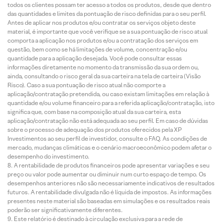
todos os clientes possam ter acesso a todos os produtos, desde que dentro
das quantidades e limites da pontuação de risco definidas para o seu perfil.
Antes de aplicar nos produtos e/ou contratar os serviços objeto deste
material, é importante que você verifique se a sua pontuação de risco atual
comporta a aplicação nos produtos e/ou a contratação dos serviços em
questão, bem como se há limitações de volume, concentração e/ou
quantidade para a aplicação desejada. Você pode consultar essas
informações diretamente no momento da transmissão da sua ordem ou,
ainda, consultando o risco geral da sua carteira na tela de carteira (Visão
Risco). Caso a sua pontuação de risco atual não comporte a
aplicação/contratação pretendida, ou caso existam limitações em relação à
quantidade e/ou volume financeiro para a referida aplicação/contratação, isto
significa que, com base na composição atual da sua carteira, esta
aplicação/contratação não está adequada ao seu perfil. Em caso de dúvidas
sobre o processo de adequação dos produtos oferecidos pela XP
Investimentos ao seu perfil de investidor, consulte o FAQ. As condições de
mercado, mudanças climáticas e o cenário macroeconômico podem afetar o
desempenho do investimento.
A rentabilidade de produtos financeiros pode apresentar variações e seu
preço ou valor pode aumentar ou diminuir num curto espaço de tempo. Os
desempenhos anteriores não são necessariamente indicativos de resultados
futuros. A rentabilidade divulgada não é líquida de impostos. As informações
presentes neste material são baseadas em simulações e os resultados reais
poderão ser significativamente diferentes.
Este relatório é destinado à circulação exclusiva para a rede de