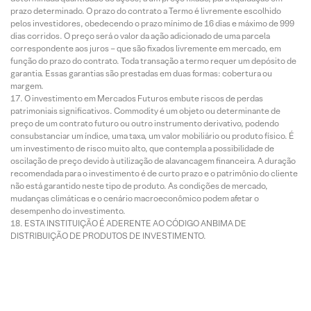
prazo determinado. O prazo do contrato a Termo é livremente escolhido
pelos investidores, obedecendo o prazo mínimo de 16 dias e máximo de 999
dias corridos. O preço será o valor da ação adicionado de uma parcela
correspondente aos juros – que são fixados livremente em mercado, em
função do prazo do contrato. Toda transação a termo requer um depósito de
garantia. Essas garantias são prestadas em duas formas: cobertura ou
margem.
O investimento em Mercados Futuros embute riscos de perdas
patrimoniais significativos. Commodity é um objeto ou determinante de
preço de um contrato futuro ou outro instrumento derivativo, podendo
consubstanciar um índice, uma taxa, um valor mobiliário ou produto físico. É
um investimento de risco muito alto, que contempla a possibilidade de
oscilação de preço devido à utilização de alavancagem financeira. A duração
recomendada para o investimento é de curto prazo e o patrimônio do cliente
não está garantido neste tipo de produto. As condições de mercado,
mudanças climáticas e o cenário macroeconômico podem afetar o
desempenho do investimento.
ESTA INSTITUIÇÃO É ADERENTE AO CÓDIGO ANBIMA DE
DISTRIBUIÇÃO DE PRODUTOS DE INVESTIMENTO.