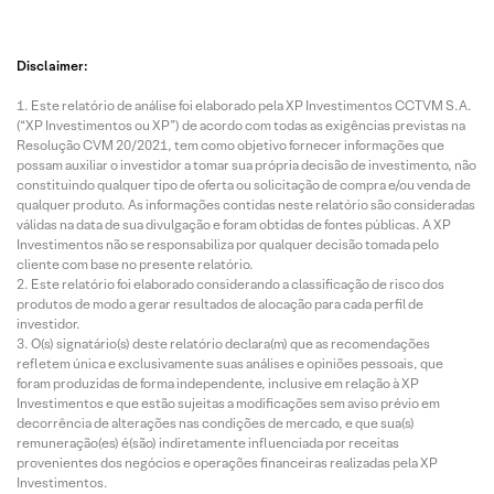
Disclaimer:
Este relatório de análise foi elaborado pela XP Investimentos CCTVM S.A.
(“XP Investimentos ou XP”) de acordo com todas as exigências previstas na
Resolução CVM 20/2021, tem como objetivo fornecer informações que
possam auxiliar o investidor a tomar sua própria decisão de investimento, não
constituindo qualquer tipo de oferta ou solicitação de compra e/ou venda de
qualquer produto. As informações contidas neste relatório são consideradas
válidas na data de sua divulgação e foram obtidas de fontes públicas. A XP
Investimentos não se responsabiliza por qualquer decisão tomada pelo
cliente com base no presente relatório.
Este relatório foi elaborado considerando a classificação de risco dos
produtos de modo a gerar resultados de alocação para cada perfil de
investidor.
O(s) signatário(s) deste relatório declara(m) que as recomendações
refletem única e exclusivamente suas análises e opiniões pessoais, que
foram produzidas de forma independente, inclusive em relação à XP
Investimentos e que estão sujeitas a modificações sem aviso prévio em
decorrência de alterações nas condições de mercado, e que sua(s)
remuneração(es) é(são) indiretamente influenciada por receitas
provenientes dos negócios e operações financeiras realizadas pela XP
Investimentos.