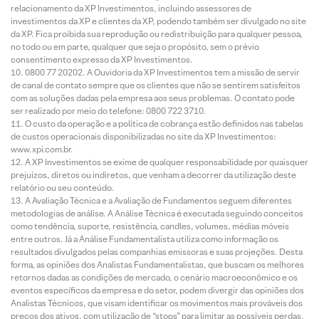
relacionamento da XP Investimentos, incluindo assessores de
investimentos da XP e clientes da XP, podendo também ser divulgado no site
da XP. Fica proibida sua reprodução ou redistribuição para qualquer pessoa,
no todo ou em parte, qualquer que seja o propósito, sem o prévio
consentimento expresso da XP Investimentos.
0800 77 20202. A Ouvidoria da XP Investimentos tem a missão de servir
de canal de contato sempre que os clientes que não se sentirem satisfeitos
com as soluções dadas pela empresa aos seus problemas. O contato pode
ser realizado por meio do telefone: 0800 722 3710.
O custo da operação e a política de cobrança estão definidos nas tabelas
de custos operacionais disponibilizadas no site da XP Investimentos:
www.xpi.com.br.
A XP Investimentos se exime de qualquer responsabilidade por quaisquer
prejuízos, diretos ou indiretos, que venham a decorrer da utilização deste
relatório ou seu conteúdo.
A Avaliação Técnica e a Avaliação de Fundamentos seguem diferentes
metodologias de análise. A Análise Técnica é executada seguindo conceitos
como tendência, suporte, resistência, candles, volumes, médias móveis
entre outros. Já a Análise Fundamentalista utiliza como informação os
resultados divulgados pelas companhias emissoras e suas projeções. Desta
forma, as opiniões dos Analistas Fundamentalistas, que buscam os melhores
retornos dadas as condições de mercado, o cenário macroeconômico e os
eventos específicos da empresa e do setor, podem divergir das opiniões dos
Analistas Técnicos, que visam identificar os movimentos mais prováveis dos
preços dos ativos, com utilização de “stops” para limitar as possíveis perdas.