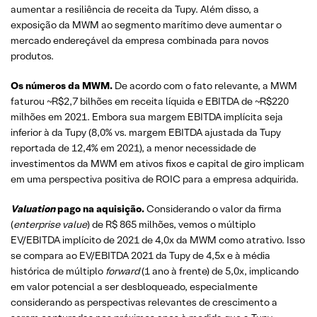
aumentar a resiliência de receita da Tupy. Além disso, a
exposição da MWM ao segmento marítimo deve aumentar o
mercado endereçável da empresa combinada para novos
produtos.
Os números da MWM.
De acordo com o fato relevante, a MWM
faturou ~R$2,7 bilhões em receita líquida e EBITDA de ~R$220
milhões em 2021. Embora sua margem EBITDA implícita seja
inferior à da Tupy (8,0% vs. margem EBITDA ajustada da Tupy
reportada de 12,4% em 2021), a menor necessidade de
investimentos da MWM em ativos fixos e capital de giro implicam
em uma perspectiva positiva de ROIC para a empresa adquirida.
Valuation
pago na aquisição.
Considerando o valor da firma
(
enterprise value
) de R$ 865 milhões, vemos o múltiplo
EV/EBITDA implícito de 2021 de 4,0x da MWM como atrativo. Isso
se compara ao EV/EBITDA 2021 da Tupy de 4,5x e à média
histórica de múltiplo
forward
(1 ano à frente) de 5,0x, implicando
em valor potencial a ser desbloqueado, especialmente
considerando as perspectivas relevantes de crescimento a