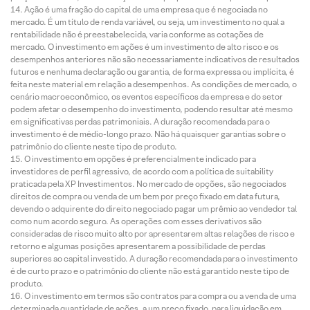
Ação é uma fração do capital de uma empresa que é negociada no
mercado. É um título de renda variável, ou seja, um investimento no qual a
rentabilidade não é preestabelecida, varia conforme as cotações de
mercado. O investimento em ações é um investimento de alto risco e os
desempenhos anteriores não são necessariamente indicativos de resultados
futuros e nenhuma declaração ou garantia, de forma expressa ou implícita, é
feita neste material em relação a desempenhos. As condições de mercado, o
cenário macroeconômico, os eventos específicos da empresa e do setor
podem afetar o desempenho do investimento, podendo resultar até mesmo
em significativas perdas patrimoniais. A duração recomendada para o
investimento é de médio-longo prazo. Não há quaisquer garantias sobre o
patrimônio do cliente neste tipo de produto.
O investimento em opções é preferencialmente indicado para
investidores de perfil agressivo, de acordo com a política de suitability
praticada pela XP Investimentos. No mercado de opções, são negociados
direitos de compra ou venda de um bem por preço fixado em data futura,
devendo o adquirente do direito negociado pagar um prêmio ao vendedor tal
como num acordo seguro. As operações com esses derivativos são
consideradas de risco muito alto por apresentarem altas relações de risco e
retorno e algumas posições apresentarem a possibilidade de perdas
superiores ao capital investido. A duração recomendada para o investimento
é de curto prazo e o patrimônio do cliente não está garantido neste tipo de
produto.
O investimento em termos são contratos para compra ou a venda de uma
determinada quantidade de ações, a um preço fixado, para liquidação em