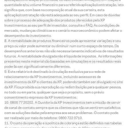
quantidade e/ou volume financeiro para a referida aplicação/contratação, isto
significa que, com base na composição atual da sua carteira, esta
aplicação/contratação não está adequada ao seu perfil. Em caso de dúvidas
sobre o processo de adequação dos produtos oferecidos pela XP
Investimentos ao seu perfil de investidor, consulte o FAQ. As condições de
mercado, mudanças climáticas e o cenário macroeconômico podem afetar o
desempenho do investimento.
A rentabilidade de produtos financeiros pode apresentar variações e seu
preço ou valor pode aumentar ou diminuir num curto espaço de tempo. Os
desempenhos anteriores não são necessariamente indicativos de resultados
futuros. A rentabilidade divulgada não é líquida de impostos. As informações
presentes neste material são baseadas em simulações e os resultados reais
poderão ser significativamente diferentes.
Este relatório é destinado à circulação exclusiva para a rede de
relacionamento da XP Investimentos, incluindo assessores de
investimentos da XP e clientes da XP, podendo também ser divulgado no site
da XP. Fica proibida sua reprodução ou redistribuição para qualquer pessoa,
no todo ou em parte, qualquer que seja o propósito, sem o prévio
consentimento expresso da XP Investimentos.
0800 77 20202. A Ouvidoria da XP Investimentos tem a missão de servir
de canal de contato sempre que os clientes que não se sentirem satisfeitos
com as soluções dadas pela empresa aos seus problemas. O contato pode
ser realizado por meio do telefone: 0800 722 3710.
O custo da operação e a política de cobrança estão definidos nas tabelas