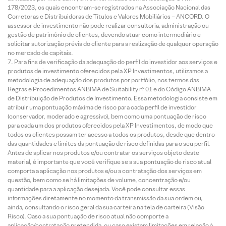
178/2023, os quais encontram-se registrados na Associação Nacional das
Corretoras e Distribuidoras de Títulos e Valores Mobiliários – ANCORD. O
assessor de investimento não pode realizar consultoria, administração ou
gestão de patrimônio de clientes, devendo atuar como intermediário e
solicitar autorização prévia do cliente para a realização de qualquer operação
no mercado de capitais.
Para fins de verificação da adequação do perfil do investidor aos serviços e
produtos de investimento oferecidos pela XP Investimentos, utilizamos a
metodologia de adequação dos produtos por portfólio, nos termos das
Regras e Procedimentos ANBIMA de Suitability nº 01 e do Código ANBIMA
de Distribuição de Produtos de Investimento. Essa metodologia consiste em
atribuir uma pontuação máxima de risco para cada perfil de investidor
(conservador, moderado e agressivo), bem como uma pontuação de risco
para cada um dos produtos oferecidos pela XP Investimentos, de modo que
todos os clientes possam ter acesso a todos os produtos, desde que dentro
das quantidades e limites da pontuação de risco definidas para o seu perfil.
Antes de aplicar nos produtos e/ou contratar os serviços objeto deste
material, é importante que você verifique se a sua pontuação de risco atual
comporta a aplicação nos produtos e/ou a contratação dos serviços em
questão, bem como se há limitações de volume, concentração e/ou
quantidade para a aplicação desejada. Você pode consultar essas
informações diretamente no momento da transmissão da sua ordem ou,
ainda, consultando o risco geral da sua carteira na tela de carteira (Visão
Risco). Caso a sua pontuação de risco atual não comporte a
aplicação/contratação pretendida, ou caso existam limitações em relação à