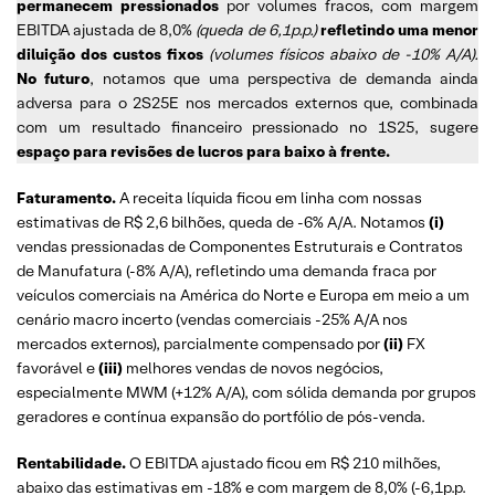
permanecem pressionados
por volumes fracos, com margem
EBITDA ajustada de 8,0%
(queda de 6,1p.p.)
refletindo uma menor
diluição dos custos fixos
(volumes físicos abaixo de -10% A/A).
No futuro
, notamos que uma perspectiva de demanda ainda
adversa para o 2S25E nos mercados externos que, combinada
com um resultado financeiro pressionado no 1S25, sugere
espaço para revisões de lucros para baixo à frente.
Faturamento.
A receita líquida ficou em linha com nossas
estimativas de R$ 2,6 bilhões, queda de -6% A/A. Notamos
(i)
vendas pressionadas de Componentes Estruturais e Contratos
de Manufatura (-8% A/A), refletindo uma demanda fraca por
veículos comerciais na América do Norte e Europa em meio a um
cenário macro incerto (vendas comerciais -25% A/A nos
mercados externos), parcialmente compensado por
(ii)
FX
favorável e
(iii)
melhores vendas de novos negócios,
especialmente MWM (+12% A/A), com sólida demanda por grupos
geradores e contínua expansão do portfólio de pós-venda.
Rentabilidade.
O EBITDA ajustado ficou em R$ 210 milhões,
abaixo das estimativas em -18% e com margem de 8,0% (-6,1p.p.