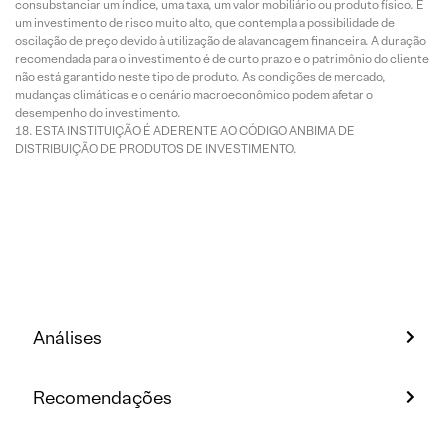
consubstanciar um índice, uma taxa, um valor mobiliário ou produto físico. É
um investimento de risco muito alto, que contempla a possibilidade de
oscilação de preço devido à utilização de alavancagem financeira. A duração
recomendada para o investimento é de curto prazo e o patrimônio do cliente
não está garantido neste tipo de produto. As condições de mercado,
mudanças climáticas e o cenário macroeconômico podem afetar o
desempenho do investimento.
ESTA INSTITUIÇÃO É ADERENTE AO CÓDIGO ANBIMA DE
DISTRIBUIÇÃO DE PRODUTOS DE INVESTIMENTO.
Análises
Recomendações