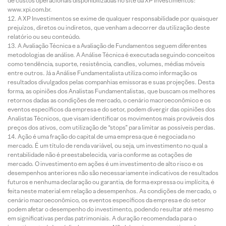
de custos operacionais disponibilizadas no site da XP Investimentos:
www.xpi.com.br.
A XP Investimentos se exime de qualquer responsabilidade por quaisquer
prejuízos, diretos ou indiretos, que venham a decorrer da utilização deste
relatório ou seu conteúdo.
A Avaliação Técnica e a Avaliação de Fundamentos seguem diferentes
metodologias de análise. A Análise Técnica é executada seguindo conceitos
como tendência, suporte, resistência, candles, volumes, médias móveis
entre outros. Já a Análise Fundamentalista utiliza como informação os
resultados divulgados pelas companhias emissoras e suas projeções. Desta
forma, as opiniões dos Analistas Fundamentalistas, que buscam os melhores
retornos dadas as condições de mercado, o cenário macroeconômico e os
eventos específicos da empresa e do setor, podem divergir das opiniões dos
Analistas Técnicos, que visam identificar os movimentos mais prováveis dos
preços dos ativos, com utilização de “stops” para limitar as possíveis perdas.
Ação é uma fração do capital de uma empresa que é negociada no
mercado. É um título de renda variável, ou seja, um investimento no qual a
rentabilidade não é preestabelecida, varia conforme as cotações de
mercado. O investimento em ações é um investimento de alto risco e os
desempenhos anteriores não são necessariamente indicativos de resultados
futuros e nenhuma declaração ou garantia, de forma expressa ou implícita, é
feita neste material em relação a desempenhos. As condições de mercado, o
cenário macroeconômico, os eventos específicos da empresa e do setor
podem afetar o desempenho do investimento, podendo resultar até mesmo
em significativas perdas patrimoniais. A duração recomendada para o