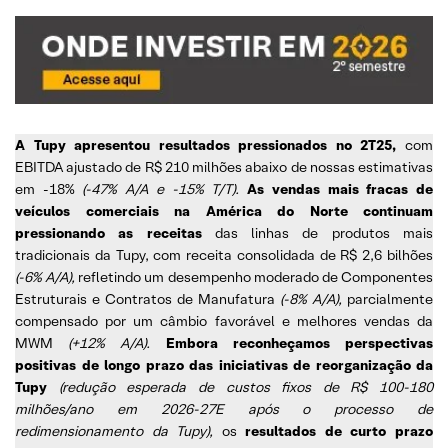
A Tupy apresentou resultados pressionados no 2T25,
com
EBITDA ajustado de R$ 210 milhões abaixo de nossas estimativas
em -18%
(-47% A/A e -15% T/T).
As vendas mais fracas de
veículos comerciais na América do Norte continuam
pressionando as receitas
das linhas de produtos mais
tradicionais da Tupy, com receita consolidada de R$ 2,6 bilhões
(-6% A/A),
refletindo um desempenho moderado de Componentes
Estruturais e Contratos de Manufatura
(-8% A/A),
parcialmente
compensado por um câmbio favorável e melhores vendas da
MWM
(+12% A/A).
Embora reconheçamos perspectivas
positivas de longo prazo das iniciativas de reorganização da
Tupy
(redução esperada de custos fixos de R$ 100-180
milhões/ano em 2026-27E após o processo de
redimensionamento da Tupy),
os
resultados de curto prazo