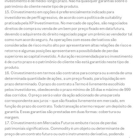
investimento é de médio-longo prazo. Não há quaisquer garantias sobre o
patrimônio do cliente neste tipo de produto.
O investimento em opções é preferencialmente indicado para
investidores de perfil agressivo, de acordo com a política de suitability
praticada pela XP Investimentos. No mercado de opções, são negociados
direitos de compra ou venda de um bem por preço fixado em data futura,
devendo o adquirente do direito negociado pagar um prêmio ao vendedor tal
como num acordo seguro. As operações com esses derivativos são
consideradas de risco muito alto por apresentarem altas relações de risco e
retorno e algumas posições apresentarem a possibilidade de perdas
superiores ao capital investido. A duração recomendada para o investimento
é de curto prazo e o patrimônio do cliente não está garantido neste tipo de
produto.
O investimento em termos são contratos para compra ou a venda de uma
determinada quantidade de ações, a um preço fixado, para liquidação em
prazo determinado. O prazo do contrato a Termo é livremente escolhido
pelos investidores, obedecendo o prazo mínimo de 16 dias e máximo de 999
dias corridos. O preço será o valor da ação adicionado de uma parcela
correspondente aos juros – que são fixados livremente em mercado, em
função do prazo do contrato. Toda transação a termo requer um depósito de
garantia. Essas garantias são prestadas em duas formas: cobertura ou
margem.
O investimento em Mercados Futuros embute riscos de perdas
patrimoniais significativos. Commodity é um objeto ou determinante de
preço de um contrato futuro ou outro instrumento derivativo, podendo