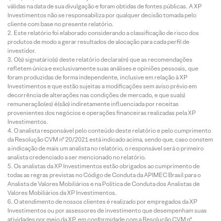
válidas na data de sua divulgação e foram obtidas de fontes públicas. A XP
Investimentos não se responsabiliza por qualquer decisão tomada pelo
cliente com base no presente relatório.
Este relatório foi elaborado considerando a classificação de risco dos
produtos de modo a gerar resultados de alocação para cada perfil de
investidor.
O(s) signatário(s) deste relatório declara(m) que as recomendações
refletem única e exclusivamente suas análises e opiniões pessoais, que
foram produzidas de forma independente, inclusive em relação à XP
Investimentos e que estão sujeitas a modificações sem aviso prévio em
decorrência de alterações nas condições de mercado, e que sua(s)
remuneração(es) é(são) indiretamente influenciada por receitas
provenientes dos negócios e operações financeiras realizadas pela XP
Investimentos.
O analista responsável pelo conteúdo deste relatório e pelo cumprimento
da Resolução CVM nº 20/2021 está indicado acima, sendo que, caso constem
a indicação de mais um analista no relatório, o responsável será o primeiro
analista credenciado a ser mencionado no relatório.
Os analistas da XP Investimentos estão obrigados ao cumprimento de
todas as regras previstas no Código de Conduta da APIMEC Brasil para o
Analista de Valores Mobiliários e na Política de Conduta dos Analistas de
Valores Mobiliários da XP Investimentos.
O atendimento de nossos clientes é realizado por empregados da XP
Investimentos ou por assessores de investimento que desempenham suas
atividades por meio da XP, em conformidade com a Resolução CVM nº