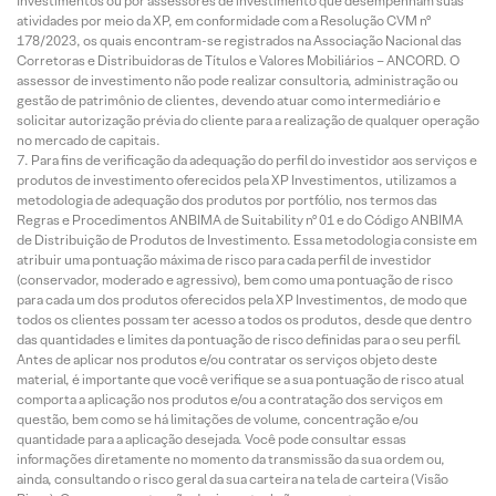
Investimentos ou por assessores de investimento que desempenham suas
atividades por meio da XP, em conformidade com a Resolução CVM nº
178/2023, os quais encontram-se registrados na Associação Nacional das
Corretoras e Distribuidoras de Títulos e Valores Mobiliários – ANCORD. O
assessor de investimento não pode realizar consultoria, administração ou
gestão de patrimônio de clientes, devendo atuar como intermediário e
solicitar autorização prévia do cliente para a realização de qualquer operação
no mercado de capitais.
Para fins de verificação da adequação do perfil do investidor aos serviços e
produtos de investimento oferecidos pela XP Investimentos, utilizamos a
metodologia de adequação dos produtos por portfólio, nos termos das
Regras e Procedimentos ANBIMA de Suitability nº 01 e do Código ANBIMA
de Distribuição de Produtos de Investimento. Essa metodologia consiste em
atribuir uma pontuação máxima de risco para cada perfil de investidor
(conservador, moderado e agressivo), bem como uma pontuação de risco
para cada um dos produtos oferecidos pela XP Investimentos, de modo que
todos os clientes possam ter acesso a todos os produtos, desde que dentro
das quantidades e limites da pontuação de risco definidas para o seu perfil.
Antes de aplicar nos produtos e/ou contratar os serviços objeto deste
material, é importante que você verifique se a sua pontuação de risco atual
comporta a aplicação nos produtos e/ou a contratação dos serviços em
questão, bem como se há limitações de volume, concentração e/ou
quantidade para a aplicação desejada. Você pode consultar essas
informações diretamente no momento da transmissão da sua ordem ou,
ainda, consultando o risco geral da sua carteira na tela de carteira (Visão