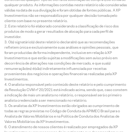
qualquer produto. As informações contidas neste relatório são consideradas
válidas na data de sua divulgação e foram obtidas de fontes públicas. A XP
Investimentos não se responsabiliza por qualquer decisão tomada pelo
cliente com base no presente relatório.
Este relatório foi elaborado considerando a classificação de risco dos
produtos de modo a gerar resultados de alocação para cada perfil de
investidor.
O(s) signatário(s) deste relatório declara(m) que as recomendações
refletem única e exclusivamente suas análises e opiniões pessoais, que
foram produzidas de forma independente, inclusive em relação à XP
Investimentos e que estão sujeitas a modificações sem aviso prévio em
decorrência de alterações nas condições de mercado, e que sua(s)
remuneração(es) é(são) indiretamente influenciada por receitas
provenientes dos negócios e operações financeiras realizadas pela XP
Investimentos.
O analista responsável pelo conteúdo deste relatório e pelo cumprimento
da Resolução CVM nº 20/2021 está indicado acima, sendo que, caso constem
a indicação de mais um analista no relatório, o responsável será o primeiro
analista credenciado a ser mencionado no relatório.
Os analistas da XP Investimentos estão obrigados ao cumprimento de
todas as regras previstas no Código de Conduta da APIMEC Brasil para o
Analista de Valores Mobiliários e na Política de Conduta dos Analistas de
Valores Mobiliários da XP Investimentos.
O atendimento de nossos clientes é realizado por empregados da XP