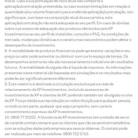
Risco). Caso a sua pontuação de risco atual não comporte a
aplicação/contratação pretendida, ou caso existam limitações em relação à
quantidade e/ou volume financeiro para a referida aplicação/contratação, isto
significa que, com base na composição atual da sua carteira, esta
aplicação/contratação não está adequada ao seu perfil. Em caso de dúvidas
sobre o processo de adequação dos produtos oferecidos pela XP
Investimentos ao seu perfil de investidor, consulte o FAQ. As condições de
mercado, mudanças climáticas e o cenário macroeconômico podem afetar o
desempenho do investimento.
A rentabilidade de produtos financeiros pode apresentar variações e seu
preço ou valor pode aumentar ou diminuir num curto espaço de tempo. Os
desempenhos anteriores não são necessariamente indicativos de resultados
futuros. A rentabilidade divulgada não é líquida de impostos. As informações
presentes neste material são baseadas em simulações e os resultados reais
poderão ser significativamente diferentes.
Este relatório é destinado à circulação exclusiva para a rede de
relacionamento da XP Investimentos, incluindo assessores de
investimentos da XP e clientes da XP, podendo também ser divulgado no site
da XP. Fica proibida sua reprodução ou redistribuição para qualquer pessoa,
no todo ou em parte, qualquer que seja o propósito, sem o prévio
consentimento expresso da XP Investimentos.
0800 77 20202. A Ouvidoria da XP Investimentos tem a missão de servir
de canal de contato sempre que os clientes que não se sentirem satisfeitos
com as soluções dadas pela empresa aos seus problemas. O contato pode
ser realizado por meio do telefone: 0800 722 3710.