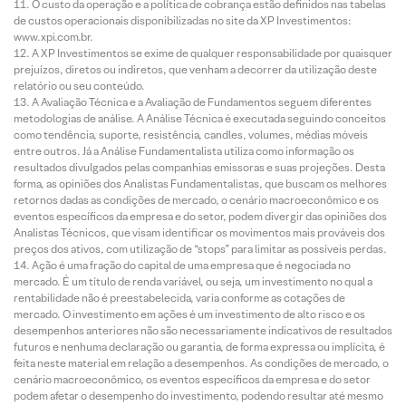
O custo da operação e a política de cobrança estão definidos nas tabelas
de custos operacionais disponibilizadas no site da XP Investimentos:
www.xpi.com.br.
A XP Investimentos se exime de qualquer responsabilidade por quaisquer
prejuízos, diretos ou indiretos, que venham a decorrer da utilização deste
relatório ou seu conteúdo.
A Avaliação Técnica e a Avaliação de Fundamentos seguem diferentes
metodologias de análise. A Análise Técnica é executada seguindo conceitos
como tendência, suporte, resistência, candles, volumes, médias móveis
entre outros. Já a Análise Fundamentalista utiliza como informação os
resultados divulgados pelas companhias emissoras e suas projeções. Desta
forma, as opiniões dos Analistas Fundamentalistas, que buscam os melhores
retornos dadas as condições de mercado, o cenário macroeconômico e os
eventos específicos da empresa e do setor, podem divergir das opiniões dos
Analistas Técnicos, que visam identificar os movimentos mais prováveis dos
preços dos ativos, com utilização de “stops” para limitar as possíveis perdas.
Ação é uma fração do capital de uma empresa que é negociada no
mercado. É um título de renda variável, ou seja, um investimento no qual a
rentabilidade não é preestabelecida, varia conforme as cotações de
mercado. O investimento em ações é um investimento de alto risco e os
desempenhos anteriores não são necessariamente indicativos de resultados
futuros e nenhuma declaração ou garantia, de forma expressa ou implícita, é
feita neste material em relação a desempenhos. As condições de mercado, o
cenário macroeconômico, os eventos específicos da empresa e do setor
podem afetar o desempenho do investimento, podendo resultar até mesmo