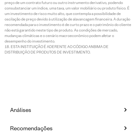
preço de um contrato futuro ou outro instrumento derivativo, podendo
consubstanciar um índice, uma taxa, um valor mobiliário ou produto físico. É
um investimento de risco muito alto, que contempla a possibilidade de
oscilação de preço devido à utilização de alavancagem financeira. A duração
recomendada para o investimento é de curto prazo e o patrimônio do cliente
não está garantido neste tipo de produto. As condições de mercado,
mudanças climáticas e o cenário macroeconômico podem afetar o
desempenho do investimento.
ESTA INSTITUIÇÃO É ADERENTE AO CÓDIGO ANBIMA DE
DISTRIBUIÇÃO DE PRODUTOS DE INVESTIMENTO.
Análises
Recomendações