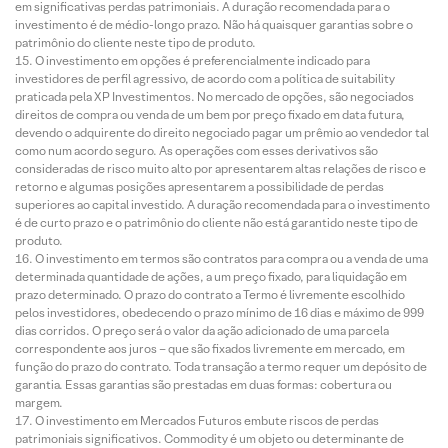
em significativas perdas patrimoniais. A duração recomendada para o
investimento é de médio-longo prazo. Não há quaisquer garantias sobre o
patrimônio do cliente neste tipo de produto.
O investimento em opções é preferencialmente indicado para
investidores de perfil agressivo, de acordo com a política de suitability
praticada pela XP Investimentos. No mercado de opções, são negociados
direitos de compra ou venda de um bem por preço fixado em data futura,
devendo o adquirente do direito negociado pagar um prêmio ao vendedor tal
como num acordo seguro. As operações com esses derivativos são
consideradas de risco muito alto por apresentarem altas relações de risco e
retorno e algumas posições apresentarem a possibilidade de perdas
superiores ao capital investido. A duração recomendada para o investimento
é de curto prazo e o patrimônio do cliente não está garantido neste tipo de
produto.
O investimento em termos são contratos para compra ou a venda de uma
determinada quantidade de ações, a um preço fixado, para liquidação em
prazo determinado. O prazo do contrato a Termo é livremente escolhido
pelos investidores, obedecendo o prazo mínimo de 16 dias e máximo de 999
dias corridos. O preço será o valor da ação adicionado de uma parcela
correspondente aos juros – que são fixados livremente em mercado, em
função do prazo do contrato. Toda transação a termo requer um depósito de
garantia. Essas garantias são prestadas em duas formas: cobertura ou
margem.
O investimento em Mercados Futuros embute riscos de perdas
patrimoniais significativos. Commodity é um objeto ou determinante de