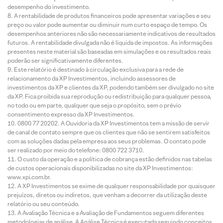
desempenho do investimento.
A rentabilidade de produtos financeiros pode apresentar variações e seu
preço ou valor pode aumentar ou diminuir num curto espaço de tempo. Os
desempenhos anteriores não são necessariamente indicativos de resultados
futuros. A rentabilidade divulgada não é líquida de impostos. As informações
presentes neste material são baseadas em simulações e os resultados reais
poderão ser significativamente diferentes.
Este relatório é destinado à circulação exclusiva para a rede de
relacionamento da XP Investimentos, incluindo assessores de
investimentos da XP e clientes da XP, podendo também ser divulgado no site
da XP. Fica proibida sua reprodução ou redistribuição para qualquer pessoa,
no todo ou em parte, qualquer que seja o propósito, sem o prévio
consentimento expresso da XP Investimentos.
0800 77 20202. A Ouvidoria da XP Investimentos tem a missão de servir
de canal de contato sempre que os clientes que não se sentirem satisfeitos
com as soluções dadas pela empresa aos seus problemas. O contato pode
ser realizado por meio do telefone: 0800 722 3710.
O custo da operação e a política de cobrança estão definidos nas tabelas
de custos operacionais disponibilizadas no site da XP Investimentos:
www.xpi.com.br.
A XP Investimentos se exime de qualquer responsabilidade por quaisquer
prejuízos, diretos ou indiretos, que venham a decorrer da utilização deste
relatório ou seu conteúdo.
A Avaliação Técnica e a Avaliação de Fundamentos seguem diferentes
metodologias de análise. A Análise Técnica é executada seguindo conceitos