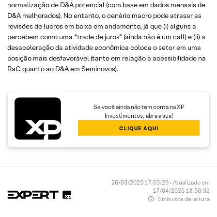
normalização de D&A potencial (com base em dados mensais de
D&A melhorados). No entanto, o cenário macro pode atrasar as
revisões de lucros em baixa em andamento, já que (i) alguns a
percebem como uma “trade de juros” (ainda não é um call) e (ii) a
desaceleração da atividade econômica coloca o setor em uma
posição mais desfavorável (tanto em relação à acessibilidade na
RaC quanto ao D&A em Seminovos).
Se você ainda não tem conta na XP
Investimentos, abra a sua!
CLIQUE AQUI
26/03/2025 17:03:29 • Atualizado em
17/04/2025 13:56:32
3 minutos de leitura