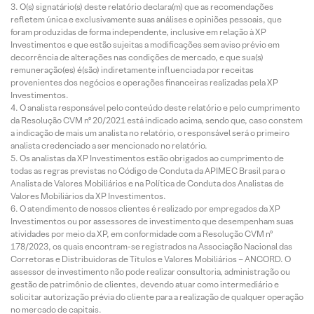
O(s) signatário(s) deste relatório declara(m) que as recomendações
refletem única e exclusivamente suas análises e opiniões pessoais, que
foram produzidas de forma independente, inclusive em relação à XP
Investimentos e que estão sujeitas a modificações sem aviso prévio em
decorrência de alterações nas condições de mercado, e que sua(s)
remuneração(es) é(são) indiretamente influenciada por receitas
provenientes dos negócios e operações financeiras realizadas pela XP
Investimentos.
O analista responsável pelo conteúdo deste relatório e pelo cumprimento
da Resolução CVM nº 20/2021 está indicado acima, sendo que, caso constem
a indicação de mais um analista no relatório, o responsável será o primeiro
analista credenciado a ser mencionado no relatório.
Os analistas da XP Investimentos estão obrigados ao cumprimento de
todas as regras previstas no Código de Conduta da APIMEC Brasil para o
Analista de Valores Mobiliários e na Política de Conduta dos Analistas de
Valores Mobiliários da XP Investimentos.
O atendimento de nossos clientes é realizado por empregados da XP
Investimentos ou por assessores de investimento que desempenham suas
atividades por meio da XP, em conformidade com a Resolução CVM nº
178/2023, os quais encontram-se registrados na Associação Nacional das
Corretoras e Distribuidoras de Títulos e Valores Mobiliários – ANCORD. O
assessor de investimento não pode realizar consultoria, administração ou
gestão de patrimônio de clientes, devendo atuar como intermediário e
solicitar autorização prévia do cliente para a realização de qualquer operação
no mercado de capitais.