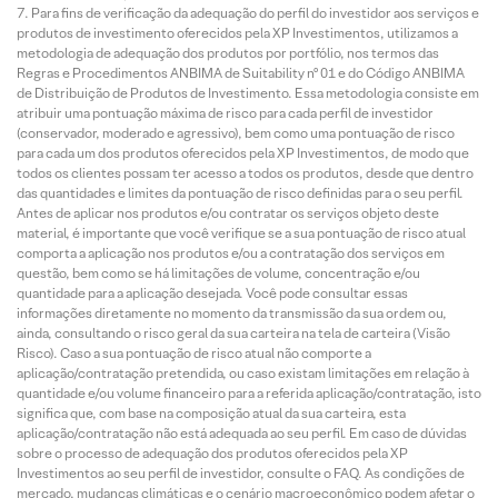
Para fins de verificação da adequação do perfil do investidor aos serviços e
produtos de investimento oferecidos pela XP Investimentos, utilizamos a
metodologia de adequação dos produtos por portfólio, nos termos das
Regras e Procedimentos ANBIMA de Suitability nº 01 e do Código ANBIMA
de Distribuição de Produtos de Investimento. Essa metodologia consiste em
atribuir uma pontuação máxima de risco para cada perfil de investidor
(conservador, moderado e agressivo), bem como uma pontuação de risco
para cada um dos produtos oferecidos pela XP Investimentos, de modo que
todos os clientes possam ter acesso a todos os produtos, desde que dentro
das quantidades e limites da pontuação de risco definidas para o seu perfil.
Antes de aplicar nos produtos e/ou contratar os serviços objeto deste
material, é importante que você verifique se a sua pontuação de risco atual
comporta a aplicação nos produtos e/ou a contratação dos serviços em
questão, bem como se há limitações de volume, concentração e/ou
quantidade para a aplicação desejada. Você pode consultar essas
informações diretamente no momento da transmissão da sua ordem ou,
ainda, consultando o risco geral da sua carteira na tela de carteira (Visão
Risco). Caso a sua pontuação de risco atual não comporte a
aplicação/contratação pretendida, ou caso existam limitações em relação à
quantidade e/ou volume financeiro para a referida aplicação/contratação, isto
significa que, com base na composição atual da sua carteira, esta
aplicação/contratação não está adequada ao seu perfil. Em caso de dúvidas
sobre o processo de adequação dos produtos oferecidos pela XP
Investimentos ao seu perfil de investidor, consulte o FAQ. As condições de
mercado, mudanças climáticas e o cenário macroeconômico podem afetar o