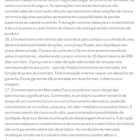
como num acordo seguro. As operações com esses derivativos são
consideradas de risco muito alto por apresentarem altas relações de risco e
retorno e algumas posições apresentarem a possibilidade de perdas
superiores ao capital investido. A duração recomendada para o investimento
é de curto prazo e o patrimônio do cliente não está garantido neste tipo de
produto.
O investimento em termos são contratos para compra ou a venda de uma
determinada quantidade de ações, a um preço fixado, para liquidação em
prazo determinado. O prazo do contrato a Termo é livremente escolhido
pelos investidores, obedecendo o prazo mínimo de 16 dias e máximo de 999
dias corridos. O preço será o valor da ação adicionado de uma parcela
correspondente aos juros – que são fixados livremente em mercado, em
função do prazo do contrato. Toda transação a termo requer um depósito de
garantia. Essas garantias são prestadas em duas formas: cobertura ou
margem.
O investimento em Mercados Futuros embute riscos de perdas
patrimoniais significativos. Commodity é um objeto ou determinante de
preço de um contrato futuro ou outro instrumento derivativo, podendo
consubstanciar um índice, uma taxa, um valor mobiliário ou produto físico. É
um investimento de risco muito alto, que contempla a possibilidade de
oscilação de preço devido à utilização de alavancagem financeira. A duração
recomendada para o investimento é de curto prazo e o patrimônio do cliente
não está garantido neste tipo de produto. As condições de mercado,
mudanças climáticas e o cenário macroeconômico podem afetar o