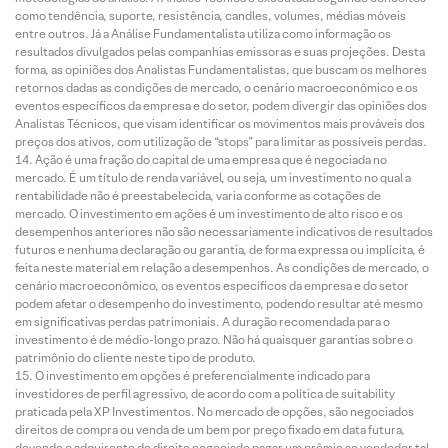
como tendência, suporte, resistência, candles, volumes, médias móveis
entre outros. Já a Análise Fundamentalista utiliza como informação os
resultados divulgados pelas companhias emissoras e suas projeções. Desta
forma, as opiniões dos Analistas Fundamentalistas, que buscam os melhores
retornos dadas as condições de mercado, o cenário macroeconômico e os
eventos específicos da empresa e do setor, podem divergir das opiniões dos
Analistas Técnicos, que visam identificar os movimentos mais prováveis dos
preços dos ativos, com utilização de “stops” para limitar as possíveis perdas.
Ação é uma fração do capital de uma empresa que é negociada no
mercado. É um título de renda variável, ou seja, um investimento no qual a
rentabilidade não é preestabelecida, varia conforme as cotações de
mercado. O investimento em ações é um investimento de alto risco e os
desempenhos anteriores não são necessariamente indicativos de resultados
futuros e nenhuma declaração ou garantia, de forma expressa ou implícita, é
feita neste material em relação a desempenhos. As condições de mercado, o
cenário macroeconômico, os eventos específicos da empresa e do setor
podem afetar o desempenho do investimento, podendo resultar até mesmo
em significativas perdas patrimoniais. A duração recomendada para o
investimento é de médio-longo prazo. Não há quaisquer garantias sobre o
patrimônio do cliente neste tipo de produto.
O investimento em opções é preferencialmente indicado para
investidores de perfil agressivo, de acordo com a política de suitability
praticada pela XP Investimentos. No mercado de opções, são negociados
direitos de compra ou venda de um bem por preço fixado em data futura,
devendo o adquirente do direito negociado pagar um prêmio ao vendedor tal