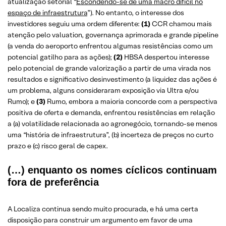
atualização setorial “
Escondendo-se de uma macro difícil no
espaço de infraestrutura
”). No entanto, o interesse dos
investidores seguiu uma ordem diferente:
(1)
CCR chamou mais
atenção pelo valuation, governança aprimorada e grande pipeline
(a venda do aeroporto enfrentou algumas resistências como um
potencial gatilho para as ações);
(2)
HBSA despertou interesse
pelo potencial de grande valorização a partir de uma virada nos
resultados e significativo desinvestimento (a liquidez das ações é
um problema, alguns consideraram exposição via Ultra e/ou
Rumo); e
(3)
Rumo, embora a maioria concorde com a perspectiva
positiva de oferta e demanda, enfrentou resistências em relação
a (a) volatilidade relacionada ao agronegócio, tornando-se menos
uma “história de infraestrutura”, (b) incerteza de preços no curto
prazo e (c) risco geral de capex.
(…) enquanto os nomes cíclicos continuam
fora de preferência
A Localiza continua sendo muito procurada, e há uma certa
disposição para construir um argumento em favor de uma