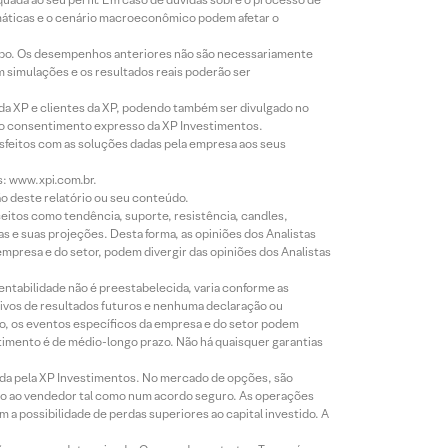
imáticas e o cenário macroeconômico podem afetar o
empo. Os desempenhos anteriores não são necessariamente
m simulações e os resultados reais poderão ser
 da XP e clientes da XP, podendo também ser divulgado no
évio consentimento expresso da XP Investimentos.
isfeitos com as soluções dadas pela empresa aos seus
s: www.xpi.com.br.
ão deste relatório ou seu conteúdo.
eitos como tendência, suporte, resistência, candles,
s e suas projeções. Desta forma, as opiniões dos Analistas
presa e do setor, podem divergir das opiniões dos Analistas
entabilidade não é preestabelecida, varia conforme as
ivos de resultados futuros e nenhuma declaração ou
co, os eventos específicos da empresa e do setor podem
timento é de médio-longo prazo. Não há quaisquer garantias
icada pela XP Investimentos. No mercado de opções, são
mio ao vendedor tal como num acordo seguro. As operações
a possibilidade de perdas superiores ao capital investido. A