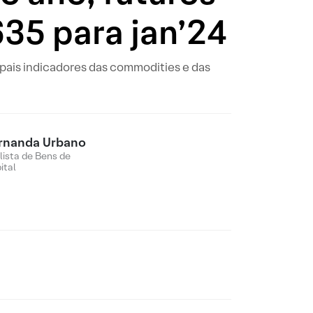
635 para jan’24
ipais indicadores das commodities e das
rnanda Urbano
lista de Bens de
ital