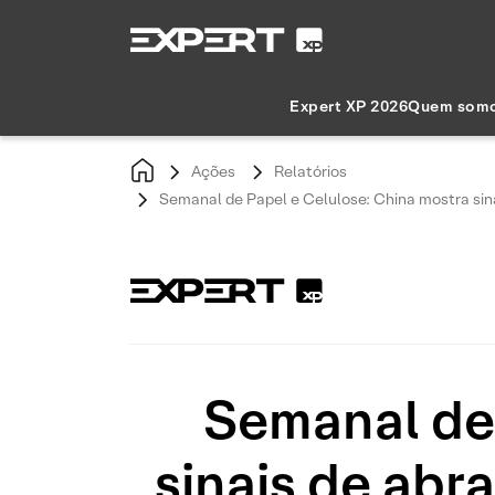
Expert XP 2026
Quem som
Ações
Relatórios
Semanal de Papel e Celulose: China mostra sinai
Semanal de 
sinais de abr