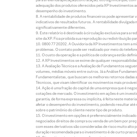
adequação dos produtos oferecidos pela XP Investimentos ao
desempenho do investimento.
A rentabilidade de produtos financeiros pode apresentar
indicativos de resultados futuros. A rentabilidade divulgada
significativamente diferentes.
Este relatório é destinado à circulação exclusiva para a 
site da XP. Fica proibida sua reprodução ou redistribuição p
0800 77 20202. A Ouvidoria da XP Investimentos tem a mi
problemas. O contato pode ser realizado por meio do telefon
O custo da operação e a política de cobrança estão defini
A XP Investimentos se exime de qualquer responsabilidade
A Avaliação Técnica e a Avaliação de Fundamentos seguem
volumes, médias móveis entre outros. Já a Análise Fundament
Fundamentalistas, que buscam os melhores retornos dadas as
Técnicos, que visam identificar os movimentos mais prováveis 
Ação é uma fração do capital de uma empresa que é negoci
cotações de mercado. O investimento em ações é um investi
garantia, de forma expressa ou implícita, é feita neste ma
afetar o desempenho do investimento, podendo resultar até 
sobre o patrimônio do cliente neste tipo de produto.
O investimento em opções é preferencialmente indicado pa
negociados direitos de compra ou venda de um bem por preço
com esses derivativos são consideradas de risco muito alto p
duração recomendada para o investimento é de curto prazo e 