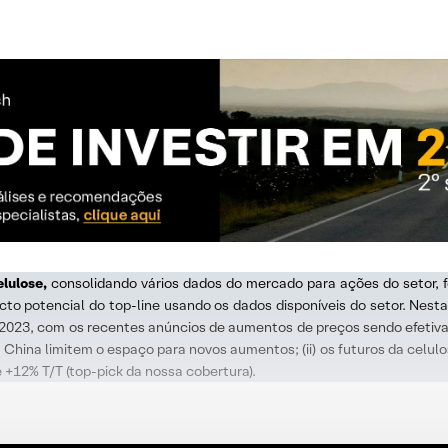
elulose,
consolidando vários dados do mercado para ações do setor, 
o potencial do top-line usando os dados disponíveis do setor. Nest
 2023, com os recentes anúncios de aumentos de preços sendo efet
China limitem o espaço para novos aumentos; (ii) os futuros da celulos
 +12% T/T (top-pick da nossa cobertura).