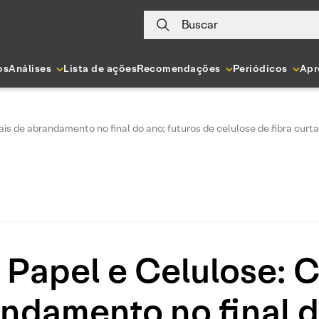
Buscar
os
Análises
Lista de ações
Recomendações
Periódicos
Apr
s de abrandamento no final do ano; futuros de celulose de fibra curta
Papel e Celulose: 
andamento no final d