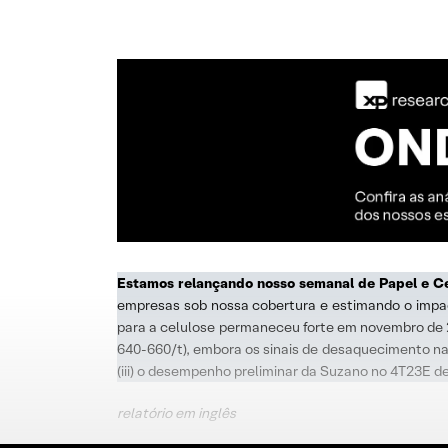
Estamos relançando nosso semanal de Papel e C
empresas sob nossa cobertura e estimando o impact
para a celulose permaneceu forte em novembro de
640-660/t), embora os sinais de desaquecimento na 
(iii) o desempenho preliminar da Suzano no 4T23E de
relatório em inglês