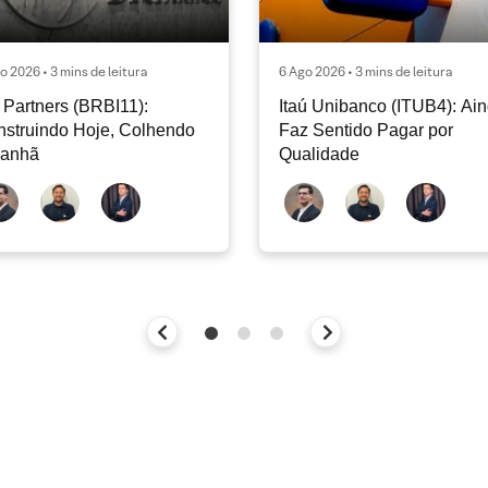
o 2026 • 3 mins de leitura
6 Ago 2026 • 3 mins de leitura
Partners (BRBI11):
Itaú Unibanco (ITUB4): Ai
struindo Hoje, Colhendo
Faz Sentido Pagar por
anhã
Qualidade