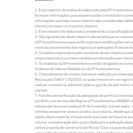
Este relatório de análise foi elaborado pela XP Investim
fornecer informações que possam auxiliar o investidor a toma
informações contidas neste relatório são consideradas válida
cliente com base no presente relatório.
Este relatório foi elaborado considerando a classificação d
O(s) signatário(s) deste relatório declara(m) que as reco
à XP Investimentos e que estão sujeitas a modificações sem 
receitas provenientes dos negócios e operações financeiras 
O analista responsável pelo conteúdo deste relatório e pe
responsável será o primeiro analista credenciado a ser menci
Os analistas da XP Investimentos estão obrigados ao cumpr
Analistas de Valores Mobiliários da XP Investimentos.
O atendimento de nossos clientes é realizado por empreg
Resolução CVM nº 178/2023, os quais encontram-se registrad
realizar consultoria, administração ou gestão de patrimônio 
capitais.
Para fins de verificação da adequação do perfil do invest
portfólio, nos termos das Regras e Procedimentos ANBIMA de
máxima de risco para cada perfil de investidor (conservado
clientes possam ter acesso a todos os produtos, desde que de
objeto deste material, é importante que você verifique se a
volume, concentração e/ou quantidade para a aplicação dese
carteira na tela de carteira (Visão Risco). Caso a sua pontu
para a referida aplicação/contratação, isto significa que, co