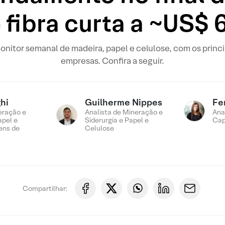
 fibra curta a ~US$ 
nitor semanal de madeira, papel e celulose, com os princ
empresas. Confira a seguir.
hi
Guilherme Nippes
Fe
eração e
Analista de Mineração e
Ana
apel e
Siderurgia e Papel e
Cap
ens de
Celulose
Compartilhar: