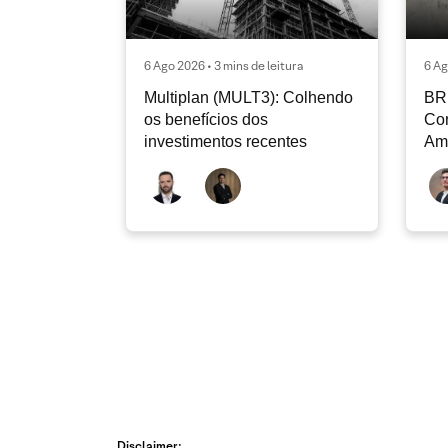
6 Ago 2026 • 3 mins de leitura
6 Ag
Multiplan (MULT3): Colhendo
BR 
os benefícios dos
Con
investimentos recentes
Am
Disclaimer: