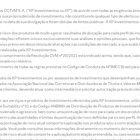
entos CCTVM S.A. (“XP Investimentos ou XP”) de acordo com todas as exigências p
r sua própria decisão de investimento, não constituindo qualquer tipo de oferta ou
s na data de sua divulgação e foram obtidas de fontes públicas. A XP Investimentos
e risco dos produtos de modo a gerar resultados de alocação para cada perfil de inv
mendações refletem única e exclusivamente suas análises e opiniões pessoais, que 
aviso prévio em decorrência de alterações nas condições de mercado, e que sua(s)
realizadas pela XP Investimentos.
lo cumprimento da Resolução CVM nº 20/2021 está indicado acima, sendo que, caso 
onado no relatório.
imento de todas as regras previstas no Código de Conduta da APIMEC Brasil para o 
ados da XP Investimentos ou por assessores de investimento que desempenham sua
os na Associação Nacional das Corretoras e Distribuidoras de Títulos e Valores 
de clientes, devendo atuar como intermediário e solicitar autorização prévia do cl
idor aos serviços e produtos de investimento oferecidos pela XP Investimentos, uti
 Suitability nº 01 e do Código ANBIMA de Distribuição de Produtos de Investimen
r, moderado e agressivo), bem como uma pontuação de risco para cada um dos produ
ntro das quantidades e limites da pontuação de risco definidas para o seu perfil. A
 sua pontuação de risco atual comporta a aplicação nos produtos e/ou a contratação
jada. Você pode consultar essas informações diretamente no momento da transmissã
ação de risco atual não comporte a aplicação/contratação pretendida, ou caso exista
m base na composição atual da sua carteira, esta aplicação/contratação não está ad