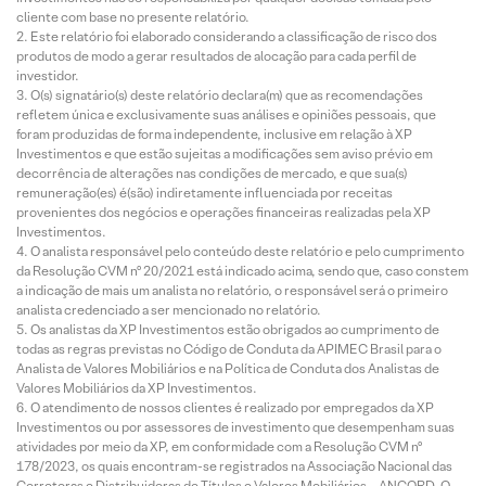
cliente com base no presente relatório.
Este relatório foi elaborado considerando a classificação de risco dos
produtos de modo a gerar resultados de alocação para cada perfil de
investidor.
O(s) signatário(s) deste relatório declara(m) que as recomendações
refletem única e exclusivamente suas análises e opiniões pessoais, que
foram produzidas de forma independente, inclusive em relação à XP
Investimentos e que estão sujeitas a modificações sem aviso prévio em
decorrência de alterações nas condições de mercado, e que sua(s)
remuneração(es) é(são) indiretamente influenciada por receitas
provenientes dos negócios e operações financeiras realizadas pela XP
Investimentos.
O analista responsável pelo conteúdo deste relatório e pelo cumprimento
da Resolução CVM nº 20/2021 está indicado acima, sendo que, caso constem
a indicação de mais um analista no relatório, o responsável será o primeiro
analista credenciado a ser mencionado no relatório.
Os analistas da XP Investimentos estão obrigados ao cumprimento de
todas as regras previstas no Código de Conduta da APIMEC Brasil para o
Analista de Valores Mobiliários e na Política de Conduta dos Analistas de
Valores Mobiliários da XP Investimentos.
O atendimento de nossos clientes é realizado por empregados da XP
Investimentos ou por assessores de investimento que desempenham suas
atividades por meio da XP, em conformidade com a Resolução CVM nº
178/2023, os quais encontram-se registrados na Associação Nacional das
Corretoras e Distribuidoras de Títulos e Valores Mobiliários – ANCORD. O