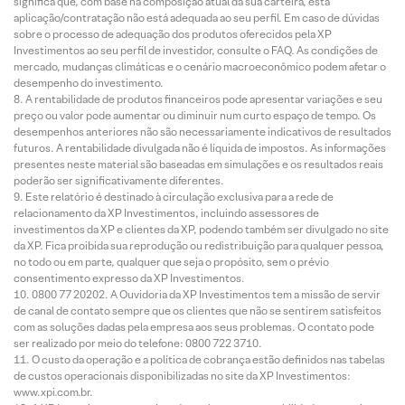
significa que, com base na composição atual da sua carteira, esta
aplicação/contratação não está adequada ao seu perfil. Em caso de dúvidas
sobre o processo de adequação dos produtos oferecidos pela XP
Investimentos ao seu perfil de investidor, consulte o FAQ. As condições de
mercado, mudanças climáticas e o cenário macroeconômico podem afetar o
desempenho do investimento.
A rentabilidade de produtos financeiros pode apresentar variações e seu
preço ou valor pode aumentar ou diminuir num curto espaço de tempo. Os
desempenhos anteriores não são necessariamente indicativos de resultados
futuros. A rentabilidade divulgada não é líquida de impostos. As informações
presentes neste material são baseadas em simulações e os resultados reais
poderão ser significativamente diferentes.
Este relatório é destinado à circulação exclusiva para a rede de
relacionamento da XP Investimentos, incluindo assessores de
investimentos da XP e clientes da XP, podendo também ser divulgado no site
da XP. Fica proibida sua reprodução ou redistribuição para qualquer pessoa,
no todo ou em parte, qualquer que seja o propósito, sem o prévio
consentimento expresso da XP Investimentos.
0800 77 20202. A Ouvidoria da XP Investimentos tem a missão de servir
de canal de contato sempre que os clientes que não se sentirem satisfeitos
com as soluções dadas pela empresa aos seus problemas. O contato pode
ser realizado por meio do telefone: 0800 722 3710.
O custo da operação e a política de cobrança estão definidos nas tabelas
de custos operacionais disponibilizadas no site da XP Investimentos:
www.xpi.com.br.