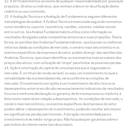
A XP Investimentos se exime de qualquer responsabilidade por quaisquer
prejuízos, diretos ou indiretos, que venham a decorrer da utilização deste
relatório ou seu conteúdo.
A Avaliação Técnica e a Avaliação de Fundamentos seguem diferentes
metodologias de análise. A Análise Técnica é executada seguindo conceitos
como tendência, suporte, resistência, candles, volumes, médias móveis
entre outros. Já a Análise Fundamentalista utiliza como informação os
resultados divulgados pelas companhias emissoras e suas projeções. Desta
forma, as opiniões dos Analistas Fundamentalistas, que buscam os melhores
retornos dadas as condições de mercado, o cenário macroeconômico e os
eventos específicos da empresa e do setor, podem divergir das opiniões dos
Analistas Técnicos, que visam identificar os movimentos mais prováveis dos
preços dos ativos, com utilização de “stops” para limitar as possíveis perdas.
Ação é uma fração do capital de uma empresa que é negociada no
mercado. É um título de renda variável, ou seja, um investimento no qual a
rentabilidade não é preestabelecida, varia conforme as cotações de
mercado. O investimento em ações é um investimento de alto risco e os
desempenhos anteriores não são necessariamente indicativos de resultados
futuros e nenhuma declaração ou garantia, de forma expressa ou implícita, é
feita neste material em relação a desempenhos. As condições de mercado, o
cenário macroeconômico, os eventos específicos da empresa e do setor
podem afetar o desempenho do investimento, podendo resultar até mesmo
em significativas perdas patrimoniais. A duração recomendada para o
investimento é de médio-longo prazo. Não há quaisquer garantias sobre o
patrimônio do cliente neste tipo de produto.