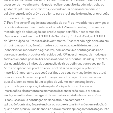
assessor de investimento não pode realizar consultoria, administração ou
gestão de patrimônio de clientes, devendo atuar como intermediário e
solicitar autorização prévia do cliente para a realização de qualquer operação
no mercado de capitais.
Para fins de verificação da adequação do perfil do investidor aos serviços e
produtos de investimento oferecidos pela XP Investimentos, utilizamos a
metodologia de adequação dos produtos por portfólio, nos termos das
Regras e Procedimentos ANBIMA de Suitability nº 01 e do Código ANBIMA
de Distribuição de Produtos de Investimento. Essa metodologia consiste em
atribuir uma pontuação máxima de risco para cada perfil de investidor
(conservador, moderado e agressivo), bem como uma pontuação de risco
para cada um dos produtos oferecidos pela XP Investimentos, de modo que
todos os clientes possam ter acesso a todos os produtos, desde que dentro
das quantidades e limites da pontuação de risco definidas para o seu perfil.
Antes de aplicar nos produtos e/ou contratar os serviços objeto deste
material, é importante que você verifique se a sua pontuação de risco atual
comporta a aplicação nos produtos e/ou a contratação dos serviços em
questão, bem como se há limitações de volume, concentração e/ou
quantidade para a aplicação desejada. Você pode consultar essas
informações diretamente no momento da transmissão da sua ordem ou,
ainda, consultando o risco geral da sua carteira na tela de carteira (Visão
Risco). Caso a sua pontuação de risco atual não comporte a
aplicação/contratação pretendida, ou caso existam limitações em relação à
quantidade e/ou volume financeiro para a referida aplicação/contratação, isto