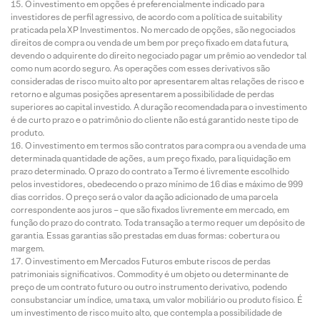
O investimento em opções é preferencialmente indicado para
investidores de perfil agressivo, de acordo com a política de suitability
praticada pela XP Investimentos. No mercado de opções, são negociados
direitos de compra ou venda de um bem por preço fixado em data futura,
devendo o adquirente do direito negociado pagar um prêmio ao vendedor tal
como num acordo seguro. As operações com esses derivativos são
consideradas de risco muito alto por apresentarem altas relações de risco e
retorno e algumas posições apresentarem a possibilidade de perdas
superiores ao capital investido. A duração recomendada para o investimento
é de curto prazo e o patrimônio do cliente não está garantido neste tipo de
produto.
O investimento em termos são contratos para compra ou a venda de uma
determinada quantidade de ações, a um preço fixado, para liquidação em
prazo determinado. O prazo do contrato a Termo é livremente escolhido
pelos investidores, obedecendo o prazo mínimo de 16 dias e máximo de 999
dias corridos. O preço será o valor da ação adicionado de uma parcela
correspondente aos juros – que são fixados livremente em mercado, em
função do prazo do contrato. Toda transação a termo requer um depósito de
garantia. Essas garantias são prestadas em duas formas: cobertura ou
margem.
O investimento em Mercados Futuros embute riscos de perdas
patrimoniais significativos. Commodity é um objeto ou determinante de
preço de um contrato futuro ou outro instrumento derivativo, podendo
consubstanciar um índice, uma taxa, um valor mobiliário ou produto físico. É
um investimento de risco muito alto, que contempla a possibilidade de