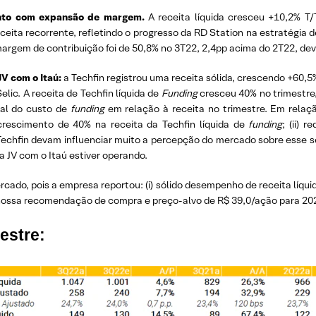
ento com expansão de margem.
A receita líquida cresceu +10,2% T/
eita recorrente, refletindo o progresso da RD Station na estratégia 
rgem de contribuição foi de 50,8% no 3T22, 2,4pp acima do 2T22, dev
JV com o Itaú:
a Techfin registrou uma receita sólida, crescendo +60,5
Selic. A receita de Techfin líquida de
Funding
cresceu 40% no trimestre,
tual do custo de
funding
em relação à receita no trimestre. Em relaç
) crescimento de 40% na receita da Techfin líquida de
funding
; (ii) 
Techfin devam influenciar muito a percepção do mercado sobre esse 
JV com o Itaú estiver operando.
ado, pois a empresa reportou: (i) sólido desempenho de receita líquida;
nossa recomendação de compra e preço-alvo de R$ 39,0/ação para 20
estre: