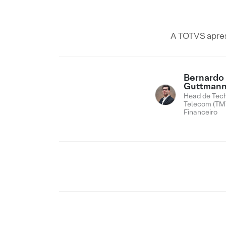
A TOTVS apres
Bernardo
Guttman
Head de Tech
Telecom (TMT
Financeiro