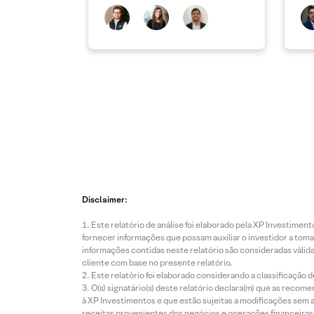
dev
atu
Disclaimer:
Este relatório de análise foi elaborado pela XP Investim
fornecer informações que possam auxiliar o investidor a toma
informações contidas neste relatório são consideradas válida
cliente com base no presente relatório.
Este relatório foi elaborado considerando a classificação d
O(s) signatário(s) deste relatório declara(m) que as reco
à XP Investimentos e que estão sujeitas a modificações sem 
receitas provenientes dos negócios e operações financeiras 