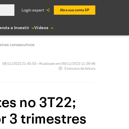
login expert
Abra sua conta XP
enda a Investir
Vídeos
stres consecutivos
08/11/2022 21:45:05 • Atualizado em 09/11/2022 11:39:46
3 minutos de leitura
tes no 3T22;
 3 trimestres