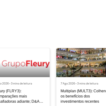
o 2026 • 3 mins de leitura
7 Ago 2026 • 3 mins de leitura
ury (FLRY3):
Multiplan (MULT3): Colhe
mparações mais
os benefícios dos
afiadoras adiante; D&A
investimentos recentes