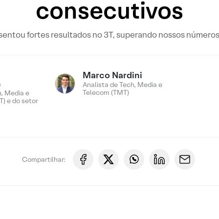
consecutivos
entou fortes resultados no 3T, superando nossos números
Marco Nardini
n
Analista de Tech, Media e
Telecom (TMT)
, Media e
) e do setor
Compartilhar: