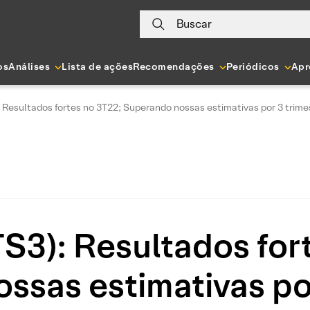
Buscar
os
Análises
Lista de ações
Recomendações
Periódicos
Apr
 Resultados fortes no 3T22; Superando nossas estimativas por 3 trime
3): Resultados for
ssas estimativas por