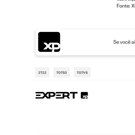
Fonte: 
Se você a
2T22
TOTS3
TOTVS