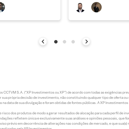
e permanecer nos níveis
ais
entos CCTVM S.A. (“XP Investimentos ou XP”) de acordo com todas as exigências p
r sua própria decisão de investimento, não constituindo qualquer tipo de oferta ou
s na data de sua divulgação e foram obtidas de fontes públicas. A XP Investimentos
e risco dos produtos de modo a gerar resultados de alocação para cada perfil de inv
mendações refletem única e exclusivamente suas análises e opiniões pessoais, que 
aviso prévio em decorrência de alterações nas condições de mercado, e que sua(s)
realizadas pela XP Investimentos.