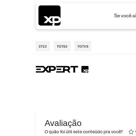
Se você a
3T23
TOTS3
TOTVS
Avaliação
O quão foi útil este conteúdo pra você?