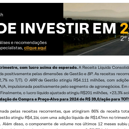
 trimestre, com lucro acima do esperado.
A Receita Líquida Consolida
ada positivamente pelas dimensões de Gestão e
BP
. As receitas recor
2,7% no T/T). O
ARR
de Gestão atingiu R$4.111 milhões, com adições
A/A, impulsionada positivamente pelo segmento de agronegócios. Em r
inalmente, o lucro líquido ajustado atingiu R$201 milhões, +23,3% ac
ação de Compra e Preço-Alvo para 2024 de R$ 39,0/ação para TOT
nada pelas receitas recorrentes, que atingiram 86% da receita tota
stão atingiu R$4,1bi, com uma adição líquida de R$147mn no trimestre
a. Além disso, o componente de volume nos últimos 12 meses subiu p