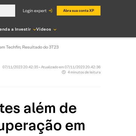
login expert
Abra sua conta XP
enda a Investir
Vídeos
em Techfin; Resultado do 3T23
07/11/2023 20:42:35 • Atualizado em 07/11/2023 20:42:36
4 minutos de leitura
tes além de
cuperação em