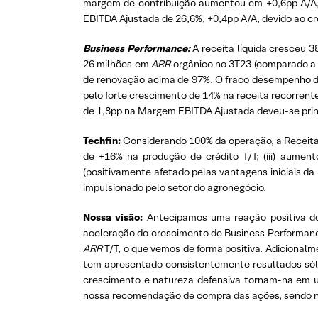
margem de contribuição aumentou em +0,6pp A/A,
EBITDA Ajustada de 26,6%, +0,4pp A/A, devido ao cr
Business Performance:
A receita líquida cresceu 
26 milhões em
ARR
orgânico no 3T23 (comparado a 
de renovação acima de 97%. O fraco desempenho d
pelo forte crescimento de 14% na receita recorren
de 1,8pp na Margem EBITDA Ajustada deveu-se princ
Techfin:
Considerando 100% da operação, a Receita T
de +16% na produção de crédito T/T; (iii) aumen
(positivamente afetado pelas vantagens iniciais da
impulsionado pelo setor do agronegócio.
Nossa visão:
Antecipamos uma reação positiva do
aceleração do crescimento de Business Performance
ARR
T/T, o que vemos de forma positiva. Adiciona
tem apresentado consistentemente resultados sóli
crescimento e natureza defensiva tornam-na em u
nossa recomendação de compra das ações, sendo nos