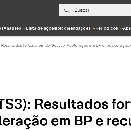
Buscar
os
Análises
Lista de ações
Recomendações
Periódicos
Apr
 Resultados fortes além de Gestão; Aceleração em BP e recuperação 
S3): Resultados for
leração em BP e re