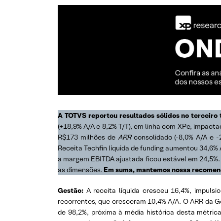
A TOTVS reportou resultados sólidos no terceiro
(+18,9% A/A e 8,2% T/T), em linha com XPe, impact
R$173 milhões de
ARR
consolidado (-8,0% A/A e -
Receita Techfin líquida de funding aumentou 34,6% 
a margem EBITDA ajustada ficou estável em 24,5%. F
as dimensões.
Em suma, mantemos nossa recomend
Gestão:
A receita líquida cresceu 16,4%, impulsio
recorrentes, que cresceram 10,4% A/A. O ARR da Ge
de 98,2%, próxima à média histórica desta métric