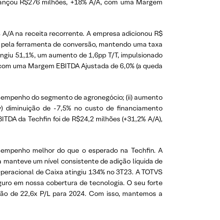
lcançou R$276 milhões, +18% A/A, com uma Margem
% A/A na receita recorrente. A empresa adicionou R$
e pela ferramenta de conversão, mantendo uma taxa
ingiu 51,1%, um aumento de 1,6pp T/T, impulsionado
A, com uma Margem EBITDA Ajustada de 6,0% (a queda
desempenho do segmento de agronegócio; (ii) aumento
v) diminuição de -7,5% no custo de financiamento
TDA da Techfin foi de R$24,2 milhões (+31,2% A/A),
sempenho melhor do que o esperado na Techfin. A
 manteve um nível consistente de adição líquida de
peracional de Caixa atingiu 134% no 3T23. A TOTVS
uro em nossa cobertura de tecnologia. O seu forte
ção de 22,6x P/L para 2024. Com isso, mantemos a