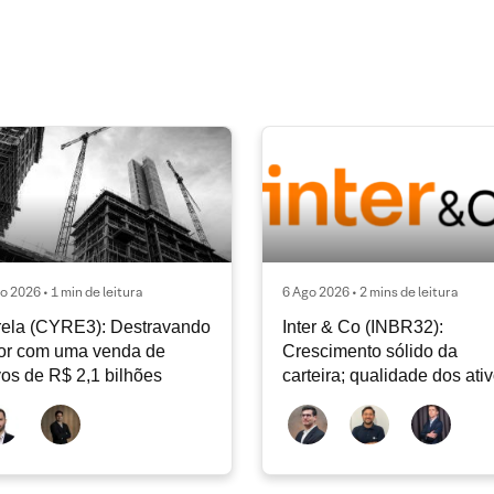
o 2026 • 1 min de leitura
6 Ago 2026 • 2 mins de leitura
ela (CYRE3): Destravando
Inter & Co (INBR32):
or com uma venda de
Crescimento sólido da
vos de R$ 2,1 bilhões
carteira; qualidade dos ati
continua sendo o principal
debate