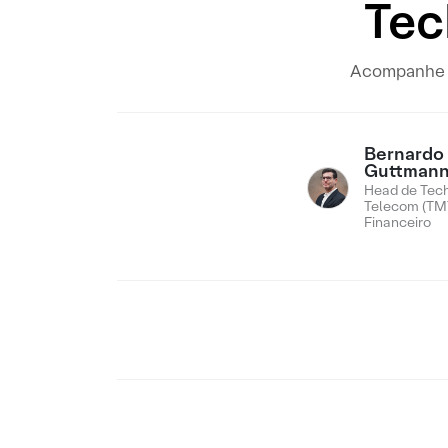
Tec
Acompanhe os
Bernardo
Guttman
Head de Tech
Telecom (TMT
Financeiro