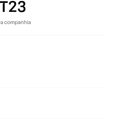
3T23
 da companhia