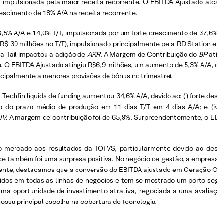
 impulsionada pela maior receita recorrente. O EBITDA Ajustado a
escimento de 18% A/A na receita recorrente.
38,5% A/A e 14,0% T/T, impulsionada por um forte crescimento de 37,6
R$ 30 milhões no T/T), impulsionado principalmente pela RD Station 
a Tail impactou a adição de
ARR
. A Margem de Contribuição do
BP
at
te. O EBITDA Ajustado atingiu R$6,9 milhões, um aumento de 5,3% A/
ipalmente a menores provisões de bônus no trimestre).
echfin líquida de funding aumentou 34,6% A/A, devido ao: (i) forte 
to do prazo médio de produção em 11 dias T/T em 4 dias A/A; e (i
JV.
A margem de contribuição foi de 65,9%. Surpreendentemente, o EBI
 mercado aos resultados da TOTVS, particularmente devido ao de
 também foi uma surpresa positiva. No negócio de gestão, a empresa
lmente, destacamos que a conversão do EBITDA ajustado em Geração O
dos em todas as linhas de negócios e tem se mostrado um porto seg
ma oportunidade de investimento atrativa, negociada a uma avalia
sa principal escolha na cobertura de tecnologia.