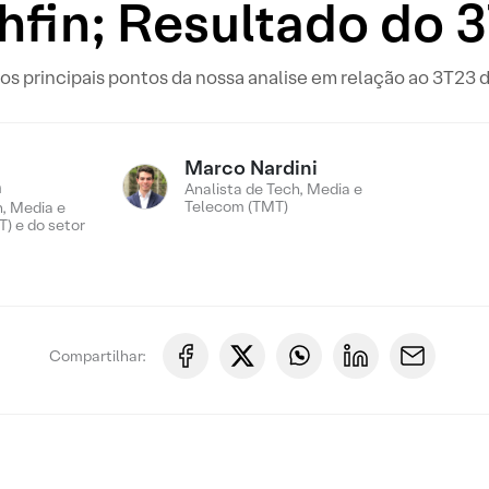
hfin; Resultado do 
 principais pontos da nossa analise em relação ao 3T23
Marco Nardini
n
Analista de Tech, Media e
Telecom (TMT)
, Media e
) e do setor
Compartilhar: