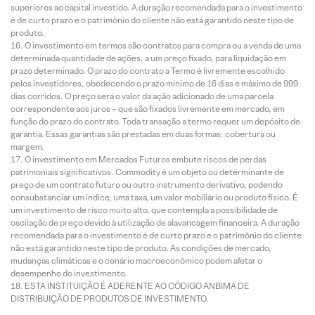
superiores ao capital investido. A duração recomendada para o investimento
é de curto prazo e o patrimônio do cliente não está garantido neste tipo de
produto.
O investimento em termos são contratos para compra ou a venda de uma
determinada quantidade de ações, a um preço fixado, para liquidação em
prazo determinado. O prazo do contrato a Termo é livremente escolhido
pelos investidores, obedecendo o prazo mínimo de 16 dias e máximo de 999
dias corridos. O preço será o valor da ação adicionado de uma parcela
correspondente aos juros – que são fixados livremente em mercado, em
função do prazo do contrato. Toda transação a termo requer um depósito de
garantia. Essas garantias são prestadas em duas formas: cobertura ou
margem.
O investimento em Mercados Futuros embute riscos de perdas
patrimoniais significativos. Commodity é um objeto ou determinante de
preço de um contrato futuro ou outro instrumento derivativo, podendo
consubstanciar um índice, uma taxa, um valor mobiliário ou produto físico. É
um investimento de risco muito alto, que contempla a possibilidade de
oscilação de preço devido à utilização de alavancagem financeira. A duração
recomendada para o investimento é de curto prazo e o patrimônio do cliente
não está garantido neste tipo de produto. As condições de mercado,
mudanças climáticas e o cenário macroeconômico podem afetar o
desempenho do investimento.
ESTA INSTITUIÇÃO É ADERENTE AO CÓDIGO ANBIMA DE
DISTRIBUIÇÃO DE PRODUTOS DE INVESTIMENTO.