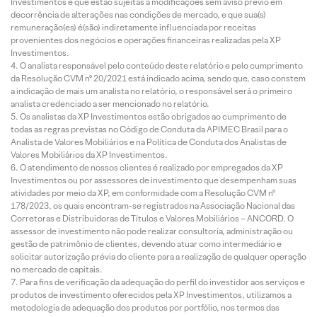
Investimentos e que estão sujeitas a modificações sem aviso prévio em
decorrência de alterações nas condições de mercado, e que sua(s)
remuneração(es) é(são) indiretamente influenciada por receitas
provenientes dos negócios e operações financeiras realizadas pela XP
Investimentos.
O analista responsável pelo conteúdo deste relatório e pelo cumprimento
da Resolução CVM nº 20/2021 está indicado acima, sendo que, caso constem
a indicação de mais um analista no relatório, o responsável será o primeiro
analista credenciado a ser mencionado no relatório.
Os analistas da XP Investimentos estão obrigados ao cumprimento de
todas as regras previstas no Código de Conduta da APIMEC Brasil para o
Analista de Valores Mobiliários e na Política de Conduta dos Analistas de
Valores Mobiliários da XP Investimentos.
O atendimento de nossos clientes é realizado por empregados da XP
Investimentos ou por assessores de investimento que desempenham suas
atividades por meio da XP, em conformidade com a Resolução CVM nº
178/2023, os quais encontram-se registrados na Associação Nacional das
Corretoras e Distribuidoras de Títulos e Valores Mobiliários – ANCORD. O
assessor de investimento não pode realizar consultoria, administração ou
gestão de patrimônio de clientes, devendo atuar como intermediário e
solicitar autorização prévia do cliente para a realização de qualquer operação
no mercado de capitais.
Para fins de verificação da adequação do perfil do investidor aos serviços e
produtos de investimento oferecidos pela XP Investimentos, utilizamos a
metodologia de adequação dos produtos por portfólio, nos termos das