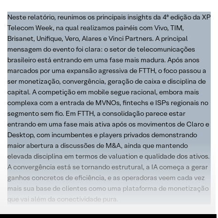
Neste relatório, reunimos os principais insights da 4ª edição da XP
Telecom Week, na qual realizamos painéis com Vivo, TIM,
Brisanet, Unifique, Vero, Alares e Vinci Partners. A principal
mensagem do evento foi clara: o setor de telecomunicações
brasileiro está entrando em uma fase mais madura. Após anos
marcados por uma expansão agressiva de FTTH, o foco passou a
ser monetização, convergência, geração de caixa e disciplina de
capital. A competição em mobile segue racional, embora mais
complexa com a entrada de MVNOs, fintechs e ISPs regionais no
segmento sem fio. Em FTTH, a consolidação parece estar
entrando em uma fase mais ativa após os movimentos de Claro e
Desktop, com incumbentes e players privados demonstrando
maior abertura a discussões de M&A, ainda que mantendo
elevada disciplina em termos de valuation e qualidade dos ativos.
A convergência está se tornando estrutural, a IA começa a gerar
ganhos concretos de eficiência, e as operadoras veem cada vez
mais sua base de clientes como uma plataforma de monetização
que vai além da conectividade pura.