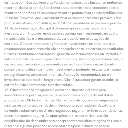
forma, as opiniões dos Analistas Fundamentalistas, que buscam os melhores
retornos dadas as condições de mercado, o cenário macroeconômico e os
eventos específicos da empresa e do setor, podem divergir das opiniões dos
Analistas Técnicos, que visam identificar os movimentos mais prováveis dos
preços dos ativos, com utilização de “stops” para limitar as possíveis perdas.
Ação é uma fração do capital de uma empresa que é negociada no
mercado. É um título de renda variável, ou seja, um investimento no qual a
rentabilidade não é preestabelecida, varia conforme as cotações de
mercado. O investimento em ações é um investimento de alto risco e os
desempenhos anteriores não são necessariamente indicativos de resultados
futuros e nenhuma declaração ou garantia, de forma expressa ou implícita, é
feita neste material em relação a desempenhos. As condições de mercado, o
cenário macroeconômico, os eventos específicos da empresa e do setor
podem afetar o desempenho do investimento, podendo resultar até mesmo
em significativas perdas patrimoniais. A duração recomendada para o
investimento é de médio-longo prazo. Não há quaisquer garantias sobre o
patrimônio do cliente neste tipo de produto.
O investimento em opções é preferencialmente indicado para
investidores de perfil agressivo, de acordo com a política de suitability
praticada pela XP Investimentos. No mercado de opções, são negociados
direitos de compra ou venda de um bem por preço fixado em data futura,
devendo o adquirente do direito negociado pagar um prêmio ao vendedor tal
como num acordo seguro. As operações com esses derivativos são
consideradas de risco muito alto por apresentarem altas relações de risco e
retorno e algumas posições apresentarem a possibilidade de perdas