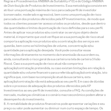
Regras e Procedimentos ANBIMA de Suitability nº 01 e do Código ANBIMA
de Distribuição de Produtos de Investimento. Essa metodologia consiste em
atribuir uma pontuação máxima de risco para cada perfil de investidor
(conservador, moderado e agressivo), bem como uma pontuação de risco
para cada um dos produtos oferecidos pela XP Investimentos, de modo que
todos os clientes possam ter acesso a todos os produtos, desde que dentro
das quantidades e limites da pontuação de risco definidas para o seu perfil.
Antes de aplicar nos produtos e/ou contratar os serviços objeto deste
material, é importante que você verifique se a sua pontuação de risco atual
comporta a aplicação nos produtos e/ou a contratação dos serviços em
questão, bem como se há limitações de volume, concentração e/ou
quantidade para a aplicação desejada. Você pode consultar essas
informações diretamente no momento da transmissão da sua ordem ou,
ainda, consultando o risco geral da sua carteira na tela de carteira (Visão
Risco). Caso a sua pontuação de risco atual não comporte a
aplicação/contratação pretendida, ou caso existam limitações em relação à
quantidade e/ou volume financeiro para a referida aplicação/contratação, isto
significa que, com base na composição atual da sua carteira, esta
aplicação/contratação não está adequada ao seu perfil. Em caso de dúvidas
sobre o processo de adequação dos produtos oferecidos pela XP
Investimentos ao seu perfil de investidor, consulte o FAQ. As condições de
mercado, mudanças climáticas e o cenário macroeconômico podem afetar o
desempenho do investimento.
A rentabilidade de produtos financeiros pode apresentar variações e seu
preço ou valor pode aumentar ou diminuir num curto espaço de tempo. Os