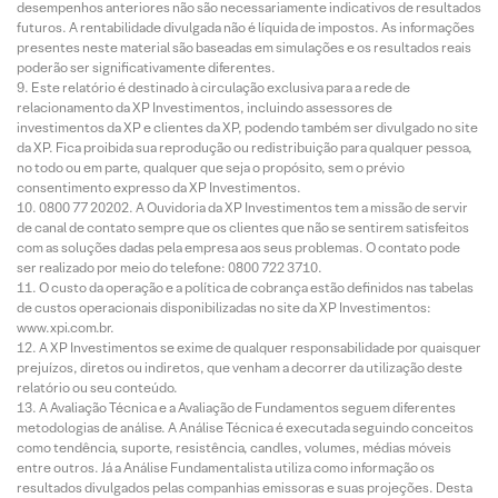
desempenhos anteriores não são necessariamente indicativos de resultados
futuros. A rentabilidade divulgada não é líquida de impostos. As informações
presentes neste material são baseadas em simulações e os resultados reais
poderão ser significativamente diferentes.
Este relatório é destinado à circulação exclusiva para a rede de
relacionamento da XP Investimentos, incluindo assessores de
investimentos da XP e clientes da XP, podendo também ser divulgado no site
da XP. Fica proibida sua reprodução ou redistribuição para qualquer pessoa,
no todo ou em parte, qualquer que seja o propósito, sem o prévio
consentimento expresso da XP Investimentos.
0800 77 20202. A Ouvidoria da XP Investimentos tem a missão de servir
de canal de contato sempre que os clientes que não se sentirem satisfeitos
com as soluções dadas pela empresa aos seus problemas. O contato pode
ser realizado por meio do telefone: 0800 722 3710.
O custo da operação e a política de cobrança estão definidos nas tabelas
de custos operacionais disponibilizadas no site da XP Investimentos:
www.xpi.com.br.
A XP Investimentos se exime de qualquer responsabilidade por quaisquer
prejuízos, diretos ou indiretos, que venham a decorrer da utilização deste
relatório ou seu conteúdo.
A Avaliação Técnica e a Avaliação de Fundamentos seguem diferentes
metodologias de análise. A Análise Técnica é executada seguindo conceitos
como tendência, suporte, resistência, candles, volumes, médias móveis
entre outros. Já a Análise Fundamentalista utiliza como informação os
resultados divulgados pelas companhias emissoras e suas projeções. Desta