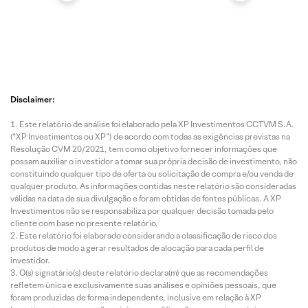
Disclaimer:
Este relatório de análise foi elaborado pela XP Investimentos CCTVM S.A.
(“XP Investimentos ou XP”) de acordo com todas as exigências previstas na
Resolução CVM 20/2021, tem como objetivo fornecer informações que
possam auxiliar o investidor a tomar sua própria decisão de investimento, não
constituindo qualquer tipo de oferta ou solicitação de compra e/ou venda de
qualquer produto. As informações contidas neste relatório são consideradas
válidas na data de sua divulgação e foram obtidas de fontes públicas. A XP
Investimentos não se responsabiliza por qualquer decisão tomada pelo
cliente com base no presente relatório.
Este relatório foi elaborado considerando a classificação de risco dos
produtos de modo a gerar resultados de alocação para cada perfil de
investidor.
O(s) signatário(s) deste relatório declara(m) que as recomendações
refletem única e exclusivamente suas análises e opiniões pessoais, que
foram produzidas de forma independente, inclusive em relação à XP