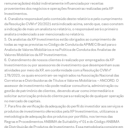
remuneração(es) é(são) indiretamente influenciada por receitas
provenientes dos negócios e operações financeiras realizadas pela XP
Investimentos.
O analista responsável pelo conteúdo deste relatório e pelo cumprimento
da Resolução CVM nº 20/2021 está indicado acima, sendo que, caso constem
a indicação de mais um analista no relatório, o responsável será o primeiro
analista credenciado a ser mencionado no relatório.
Os analistas da XP Investimentos estão obrigados ao cumprimento de
todas as regras previstas no Código de Conduta da APIMEC Brasil para o
Analista de Valores Mobiliários e na Política de Conduta dos Analistas de
Valores Mobiliários da XP Investimentos.
O atendimento de nossos clientes é realizado por empregados da XP
Investimentos ou por assessores de investimento que desempenham suas
atividades por meio da XP, em conformidade com a Resolução CVM nº
178/2023, os quais encontram-se registrados na Associação Nacional das
Corretoras e Distribuidoras de Títulos e Valores Mobiliários – ANCORD. O
assessor de investimento não pode realizar consultoria, administração ou
gestão de patrimônio de clientes, devendo atuar como intermediário e
solicitar autorização prévia do cliente para a realização de qualquer operação
no mercado de capitais.
Para fins de verificação da adequação do perfil do investidor aos serviços e
produtos de investimento oferecidos pela XP Investimentos, utilizamos a
metodologia de adequação dos produtos por portfólio, nos termos das
Regras e Procedimentos ANBIMA de Suitability nº 01 e do Código ANBIMA
de Distribuição de Produtos de Investimento. Essa metodologia consiste em