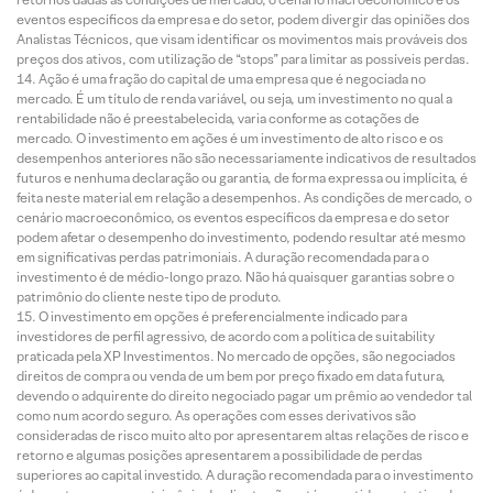
eventos específicos da empresa e do setor, podem divergir das opiniões dos
Analistas Técnicos, que visam identificar os movimentos mais prováveis dos
preços dos ativos, com utilização de “stops” para limitar as possíveis perdas.
Ação é uma fração do capital de uma empresa que é negociada no
mercado. É um título de renda variável, ou seja, um investimento no qual a
rentabilidade não é preestabelecida, varia conforme as cotações de
mercado. O investimento em ações é um investimento de alto risco e os
desempenhos anteriores não são necessariamente indicativos de resultados
futuros e nenhuma declaração ou garantia, de forma expressa ou implícita, é
feita neste material em relação a desempenhos. As condições de mercado, o
cenário macroeconômico, os eventos específicos da empresa e do setor
podem afetar o desempenho do investimento, podendo resultar até mesmo
em significativas perdas patrimoniais. A duração recomendada para o
investimento é de médio-longo prazo. Não há quaisquer garantias sobre o
patrimônio do cliente neste tipo de produto.
O investimento em opções é preferencialmente indicado para
investidores de perfil agressivo, de acordo com a política de suitability
praticada pela XP Investimentos. No mercado de opções, são negociados
direitos de compra ou venda de um bem por preço fixado em data futura,
devendo o adquirente do direito negociado pagar um prêmio ao vendedor tal
como num acordo seguro. As operações com esses derivativos são
consideradas de risco muito alto por apresentarem altas relações de risco e
retorno e algumas posições apresentarem a possibilidade de perdas
superiores ao capital investido. A duração recomendada para o investimento