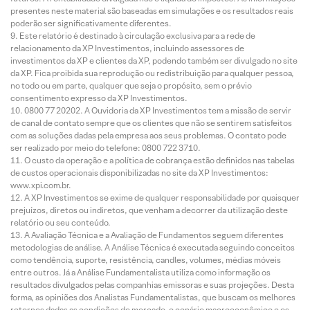
presentes neste material são baseadas em simulações e os resultados reais
poderão ser significativamente diferentes.
Este relatório é destinado à circulação exclusiva para a rede de
relacionamento da XP Investimentos, incluindo assessores de
investimentos da XP e clientes da XP, podendo também ser divulgado no site
da XP. Fica proibida sua reprodução ou redistribuição para qualquer pessoa,
no todo ou em parte, qualquer que seja o propósito, sem o prévio
consentimento expresso da XP Investimentos.
0800 77 20202. A Ouvidoria da XP Investimentos tem a missão de servir
de canal de contato sempre que os clientes que não se sentirem satisfeitos
com as soluções dadas pela empresa aos seus problemas. O contato pode
ser realizado por meio do telefone: 0800 722 3710.
O custo da operação e a política de cobrança estão definidos nas tabelas
de custos operacionais disponibilizadas no site da XP Investimentos:
www.xpi.com.br.
A XP Investimentos se exime de qualquer responsabilidade por quaisquer
prejuízos, diretos ou indiretos, que venham a decorrer da utilização deste
relatório ou seu conteúdo.
A Avaliação Técnica e a Avaliação de Fundamentos seguem diferentes
metodologias de análise. A Análise Técnica é executada seguindo conceitos
como tendência, suporte, resistência, candles, volumes, médias móveis
entre outros. Já a Análise Fundamentalista utiliza como informação os
resultados divulgados pelas companhias emissoras e suas projeções. Desta
forma, as opiniões dos Analistas Fundamentalistas, que buscam os melhores
retornos dadas as condições de mercado, o cenário macroeconômico e os