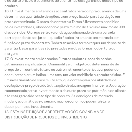
é de curto prazo e o patrimônio do cliente não está garantido neste tipo de
produto.
O investimento em termos são contratos para compra ou a venda de uma
determinada quantidade de ações, a um preço fixado, para liquidação em
prazo determinado. O prazo do contrato a Termo é livremente escolhido
pelos investidores, obedecendo o prazo mínimo de 16 dias e máximo de 999
dias corridos. O preço será o valor da ação adicionado de uma parcela
correspondente aos juros – que são fixados livremente em mercado, em
função do prazo do contrato. Toda transação a termo requer um depósito de
garantia. Essas garantias são prestadas em duas formas: cobertura ou
margem.
O investimento em Mercados Futuros embute riscos de perdas
patrimoniais significativos. Commodity é um objeto ou determinante de
preço de um contrato futuro ou outro instrumento derivativo, podendo
consubstanciar um índice, uma taxa, um valor mobiliário ou produto físico. É
um investimento de risco muito alto, que contempla a possibilidade de
oscilação de preço devido à utilização de alavancagem financeira. A duração
recomendada para o investimento é de curto prazo e o patrimônio do cliente
não está garantido neste tipo de produto. As condições de mercado,
mudanças climáticas e o cenário macroeconômico podem afetar o
desempenho do investimento.
ESTA INSTITUIÇÃO É ADERENTE AO CÓDIGO ANBIMA DE
DISTRIBUIÇÃO DE PRODUTOS DE INVESTIMENTO.