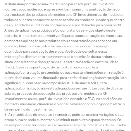
atribuir uma pontuação máxima de risco para cada perfil de investidor
(conservador, moderado e agressivo), bem como uma pontuação de risco
para cada um dos produtos oferecidos pela XP Investimentos, de modo que
todos os clientes possam ter acesso a todos os produtos, desde que dentro
das quantidades e limites da pontuação de risco definidas para o seu perfil.
Antes de aplicar nos produtos e/ou contratar os serviços objeto deste
material, é importante que você verifique se a sua pontuação de risco atual
comporta a aplicação nos produtos e/ou a contratação dos serviços em
questão, bem como se há limitações de volume, concentração e/ou
quantidade para a aplicação desejada. Você pode consultar essas
informações diretamente no momento da transmissão da sua ordem ou,
ainda, consultando o risco geral da sua carteira na tela de carteira (Visão
Risco). Caso a sua pontuação de risco atual não comporte a
aplicação/contratação pretendida, ou caso existam limitações em relação à
quantidade e/ou volume financeiro para a referida aplicação/contratação, isto
significa que, com base na composição atual da sua carteira, esta
aplicação/contratação não está adequada ao seu perfil. Em caso de dúvidas
sobre o processo de adequação dos produtos oferecidos pela XP
Investimentos ao seu perfil de investidor, consulte o FAQ. As condições de
mercado, mudanças climáticas e o cenário macroeconômico podem afetar o
desempenho do investimento.
A rentabilidade de produtos financeiros pode apresentar variações e seu
preço ou valor pode aumentar ou diminuir num curto espaço de tempo. Os
desempenhos anteriores não são necessariamente indicativos de resultados
futuros. A rentabilidade divulgada não é líquida de impostos. As informações