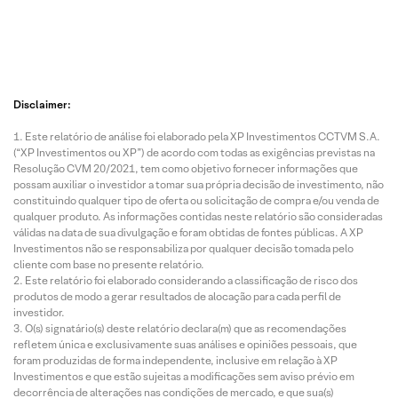
Disclaimer:
Este relatório de análise foi elaborado pela XP Investimentos CCTVM S.A.
(“XP Investimentos ou XP”) de acordo com todas as exigências previstas na
Resolução CVM 20/2021, tem como objetivo fornecer informações que
possam auxiliar o investidor a tomar sua própria decisão de investimento, não
constituindo qualquer tipo de oferta ou solicitação de compra e/ou venda de
qualquer produto. As informações contidas neste relatório são consideradas
válidas na data de sua divulgação e foram obtidas de fontes públicas. A XP
Investimentos não se responsabiliza por qualquer decisão tomada pelo
cliente com base no presente relatório.
Este relatório foi elaborado considerando a classificação de risco dos
produtos de modo a gerar resultados de alocação para cada perfil de
investidor.
O(s) signatário(s) deste relatório declara(m) que as recomendações
refletem única e exclusivamente suas análises e opiniões pessoais, que
foram produzidas de forma independente, inclusive em relação à XP
Investimentos e que estão sujeitas a modificações sem aviso prévio em
decorrência de alterações nas condições de mercado, e que sua(s)