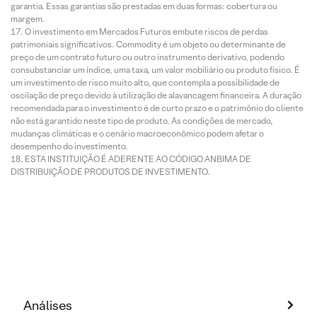
garantia. Essas garantias são prestadas em duas formas: cobertura ou
margem.
O investimento em Mercados Futuros embute riscos de perdas
patrimoniais significativos. Commodity é um objeto ou determinante de
preço de um contrato futuro ou outro instrumento derivativo, podendo
consubstanciar um índice, uma taxa, um valor mobiliário ou produto físico. É
um investimento de risco muito alto, que contempla a possibilidade de
oscilação de preço devido à utilização de alavancagem financeira. A duração
recomendada para o investimento é de curto prazo e o patrimônio do cliente
não está garantido neste tipo de produto. As condições de mercado,
mudanças climáticas e o cenário macroeconômico podem afetar o
desempenho do investimento.
ESTA INSTITUIÇÃO É ADERENTE AO CÓDIGO ANBIMA DE
DISTRIBUIÇÃO DE PRODUTOS DE INVESTIMENTO.
Análises