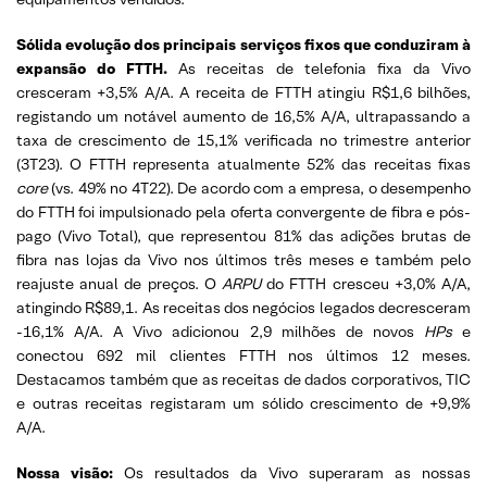
Sólida evolução dos principais serviços fixos que conduziram à
expansão do FTTH.
As receitas de telefonia fixa da Vivo
cresceram +3,5% A/A. A receita de FTTH atingiu R$1,6 bilhões,
registando um notável aumento de 16,5% A/A, ultrapassando a
taxa de crescimento de 15,1% verificada no trimestre anterior
(3T23). O FTTH representa atualmente 52% das receitas fixas
core
(vs. 49% no 4T22). De acordo com a empresa, o desempenho
do FTTH foi impulsionado pela oferta convergente de fibra e pós-
pago (Vivo Total), que representou 81% das adições brutas de
fibra nas lojas da Vivo nos últimos três meses e também pelo
reajuste anual de preços. O
ARPU
do FTTH cresceu +3,0% A/A,
atingindo R$89,1. As receitas dos negócios legados decresceram
-16,1% A/A. A Vivo adicionou 2,9 milhões de novos
HPs
e
conectou 692 mil clientes FTTH nos últimos 12 meses.
Destacamos também que as receitas de dados corporativos, TIC
e outras receitas registaram um sólido crescimento de +9,9%
A/A.
Nossa visão:
Os resultados da Vivo superaram as nossas