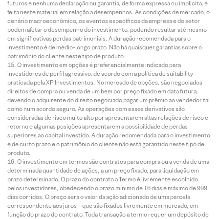
futuros e nenhuma declaração ou garantia, de forma expressa ou implícita, é
feita neste material em relação a desempenhos. As condições de mercado, o
cenário macroeconômico, os eventos específicos da empresa e do setor
podem afetar o desempenho do investimento, podendo resultar até mesmo
em significativas perdas patrimoniais. A duração recomendada para o
investimento é de médio-longo prazo. Não há quaisquer garantias sobre o
patrimônio do cliente neste tipo de produto.
O investimento em opções é preferencialmente indicado para
investidores de perfil agressivo, de acordo com a política de suitability
praticada pela XP Investimentos. No mercado de opções, são negociados
direitos de compra ou venda de um bem por preço fixado em data futura,
devendo o adquirente do direito negociado pagar um prêmio ao vendedor tal
como num acordo seguro. As operações com esses derivativos são
consideradas de risco muito alto por apresentarem altas relações de risco e
retorno e algumas posições apresentarem a possibilidade de perdas
superiores ao capital investido. A duração recomendada para o investimento
é de curto prazo e o patrimônio do cliente não está garantido neste tipo de
produto.
O investimento em termos são contratos para compra ou a venda de uma
determinada quantidade de ações, a um preço fixado, para liquidação em
prazo determinado. O prazo do contrato a Termo é livremente escolhido
pelos investidores, obedecendo o prazo mínimo de 16 dias e máximo de 999
dias corridos. O preço será o valor da ação adicionado de uma parcela
correspondente aos juros – que são fixados livremente em mercado, em
função do prazo do contrato. Toda transação a termo requer um depósito de