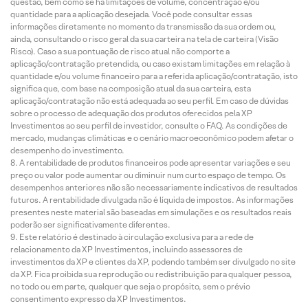
questão, bem como se há limitações de volume, concentração e/ou
quantidade para a aplicação desejada. Você pode consultar essas
informações diretamente no momento da transmissão da sua ordem ou,
ainda, consultando o risco geral da sua carteira na tela de carteira (Visão
Risco). Caso a sua pontuação de risco atual não comporte a
aplicação/contratação pretendida, ou caso existam limitações em relação à
quantidade e/ou volume financeiro para a referida aplicação/contratação, isto
significa que, com base na composição atual da sua carteira, esta
aplicação/contratação não está adequada ao seu perfil. Em caso de dúvidas
sobre o processo de adequação dos produtos oferecidos pela XP
Investimentos ao seu perfil de investidor, consulte o FAQ. As condições de
mercado, mudanças climáticas e o cenário macroeconômico podem afetar o
desempenho do investimento.
A rentabilidade de produtos financeiros pode apresentar variações e seu
preço ou valor pode aumentar ou diminuir num curto espaço de tempo. Os
desempenhos anteriores não são necessariamente indicativos de resultados
futuros. A rentabilidade divulgada não é líquida de impostos. As informações
presentes neste material são baseadas em simulações e os resultados reais
poderão ser significativamente diferentes.
Este relatório é destinado à circulação exclusiva para a rede de
relacionamento da XP Investimentos, incluindo assessores de
investimentos da XP e clientes da XP, podendo também ser divulgado no site
da XP. Fica proibida sua reprodução ou redistribuição para qualquer pessoa,
no todo ou em parte, qualquer que seja o propósito, sem o prévio
consentimento expresso da XP Investimentos.