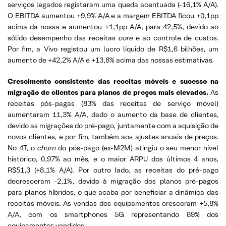
serviços legados registaram uma queda acentuada (-16,1% A/A).
O EBITDA aumentou +9,9% A/A e a margem EBITDA ficou +0,1pp
acima da nossa e aumentou +1,1pp A/A, para 42,5%, devido ao
sólido desempenho das receitas
core
e ao controle de custos.
Por fim, a Vivo registou um lucro líquido de R$1,6 bilhões, um
aumento de +42,2% A/A e +13,8% acima das nossas estimativas.
Crescimento consistente das receitas móveis e sucesso na
migração de clientes para planos de preços mais elevados.
As
receitas pós-pagas (83% das receitas de serviço móvel)
aumentaram 11,3% A/A, dado o aumento da base de clientes,
devido as migrações do pré-pago, juntamente com a aquisição de
novos clientes, e por fim, também aos ajustes anuais de preços.
No 4T, o
churn
do pós-pago (ex-M2M) atingiu o seu menor nível
histórico, 0,97% ao mês, e o maior ARPU dos últimos 4 anos,
R$51,3 (+8,1% A/A). Por outro lado, as receitas do pré-pago
decresceram -2,1%, devido à migração dos planos pré-pagos
para planos híbridos, o que acaba por beneficiar a dinâmica das
receitas móveis. As vendas dos equipamentos cresceram +5,8%
A/A, com os smartphones 5G representando 89% dos
equipamentos vendidos.