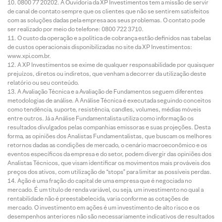
0800 77 20202. A Ouvidoria da XP Investimentos tem a missão de servir
de canal de contato sempre que os clientes que não se sentirem satisfeitos
com as soluções dadas pela empresa aos seus problemas. O contato pode
ser realizado por meio do telefone: 0800 722 3710.
O custo da operação e a política de cobrança estão definidos nas tabelas
de custos operacionais disponibilizadas no site da XP Investimentos:
www.xpi.com.br.
A XP Investimentos se exime de qualquer responsabilidade por quaisquer
prejuízos, diretos ou indiretos, que venham a decorrer da utilização deste
relatório ou seu conteúdo.
A Avaliação Técnica e a Avaliação de Fundamentos seguem diferentes
metodologias de análise. A Análise Técnica é executada seguindo conceitos
como tendência, suporte, resistência, candles, volumes, médias móveis
entre outros. Já a Análise Fundamentalista utiliza como informação os
resultados divulgados pelas companhias emissoras e suas projeções. Desta
forma, as opiniões dos Analistas Fundamentalistas, que buscam os melhores
retornos dadas as condições de mercado, o cenário macroeconômico e os
eventos específicos da empresa e do setor, podem divergir das opiniões dos
Analistas Técnicos, que visam identificar os movimentos mais prováveis dos
preços dos ativos, com utilização de “stops” para limitar as possíveis perdas.
Ação é uma fração do capital de uma empresa que é negociada no
mercado. É um título de renda variável, ou seja, um investimento no qual a
rentabilidade não é preestabelecida, varia conforme as cotações de
mercado. O investimento em ações é um investimento de alto risco e os
desempenhos anteriores não são necessariamente indicativos de resultados