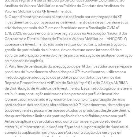
todas as regras previstas no Código de Conduta da APIMEC Brasil para o
Analista de Valores Mobiliários e na Política de Conduta dos Analistas de
Valores Mobiliários da XP Investimentos.
O atendimento de nossos clientes é realizado por empregados da XP
Investimentos ou por assessores de investimento que desempenham suas
atividades por meio da XP, em conformidade com a Resolução CVM nº
178/2023, os quais encontram-se registrados na Associação Nacional das
Corretoras e Distribuidoras de Títulos e Valores Mobiliários – ANCORD. O
assessor de investimento não pode realizar consultoria, administração ou
gestão de patrimônio de clientes, devendo atuar como intermediário e
solicitar autorização prévia do cliente para a realização de qualquer operação
no mercado de capitais.
Para fins de verificação da adequação do perfil do investidor aos serviços e
produtos de investimento oferecidos pela XP Investimentos, utilizamos a
metodologia de adequação dos produtos por portfólio, nos termos das
Regras e Procedimentos ANBIMA de Suitability nº 01 e do Código ANBIMA
de Distribuição de Produtos de Investimento. Essa metodologia consiste em
atribuir uma pontuação máxima de risco para cada perfil de investidor
(conservador, moderado e agressivo), bem como uma pontuação de risco
para cada um dos produtos oferecidos pela XP Investimentos, de modo que
todos os clientes possam ter acesso a todos os produtos, desde que dentro
das quantidades e limites da pontuação de risco definidas para o seu perfil.
Antes de aplicar nos produtos e/ou contratar os serviços objeto deste
material, é importante que você verifique se a sua pontuação de risco atual
comporta a aplicação nos produtos e/ou a contratação dos serviços em