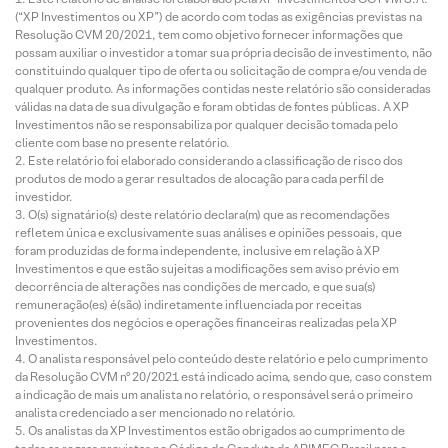
(“XP Investimentos ou XP”) de acordo com todas as exigências previstas na
Resolução CVM 20/2021, tem como objetivo fornecer informações que
possam auxiliar o investidor a tomar sua própria decisão de investimento, não
constituindo qualquer tipo de oferta ou solicitação de compra e/ou venda de
qualquer produto. As informações contidas neste relatório são consideradas
válidas na data de sua divulgação e foram obtidas de fontes públicas. A XP
Investimentos não se responsabiliza por qualquer decisão tomada pelo
cliente com base no presente relatório.
Este relatório foi elaborado considerando a classificação de risco dos
produtos de modo a gerar resultados de alocação para cada perfil de
investidor.
O(s) signatário(s) deste relatório declara(m) que as recomendações
refletem única e exclusivamente suas análises e opiniões pessoais, que
foram produzidas de forma independente, inclusive em relação à XP
Investimentos e que estão sujeitas a modificações sem aviso prévio em
decorrência de alterações nas condições de mercado, e que sua(s)
remuneração(es) é(são) indiretamente influenciada por receitas
provenientes dos negócios e operações financeiras realizadas pela XP
Investimentos.
O analista responsável pelo conteúdo deste relatório e pelo cumprimento
da Resolução CVM nº 20/2021 está indicado acima, sendo que, caso constem
a indicação de mais um analista no relatório, o responsável será o primeiro
analista credenciado a ser mencionado no relatório.
Os analistas da XP Investimentos estão obrigados ao cumprimento de