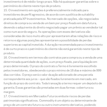
investimento é de médio-longo prazo. Não há quaisquer garantias sobre o
patrimônio do cliente neste tipo de produto.
O investimento em opções é preferencialmente indicado para
investidores de perfil agressivo, de acordo com a política de suitability
praticada pela XP Investimentos. No mercado de opções, são negociados
direitos de compra ou venda de um bem por preço fixado em data futura,
devendo o adquirente do direito negociado pagar um prêmio ao vendedor tal
como num acordo seguro. As operações com esses derivativos são
consideradas de risco muito alto por apresentarem altas relações de risco e
retorno e algumas posições apresentarem a possibilidade de perdas
superiores ao capital investido. A duração recomendada para o investimento
é de curto prazo e o patrimônio do cliente não está garantido neste tipo de
produto.
O investimento em termos são contratos para compra ou a venda de uma
determinada quantidade de ações, a um preço fixado, para liquidação em
prazo determinado. O prazo do contrato a Termo é livremente escolhido
pelos investidores, obedecendo o prazo mínimo de 16 dias e máximo de 999
dias corridos. O preço será o valor da ação adicionado de uma parcela
correspondente aos juros – que são fixados livremente em mercado, em
função do prazo do contrato. Toda transação a termo requer um depósito de
garantia. Essas garantias são prestadas em duas formas: cobertura ou
margem.
O investimento em Mercados Futuros embute riscos de perdas
patrimoniais significativos. Commodity é um objeto ou determinante de
preço de um contrato futuro ou outro instrumento derivativo, podendo