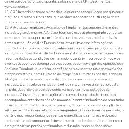
de custos operacionais disponibilizadas no site da XP Investimentos:
www.xpi.com.br.
A XP Investimentos se exime de qualquer responsabilidade por quaisquer
prejuízos, diretos ou indiretos, que venham a decorrer da utilização deste
relatório ou seu conteúdo.
A Avaliação Técnica e a Avaliação de Fundamentos seguem diferentes
metodologias de análise. A Análise Técnica é executada seguindo conceitos
como tendência, suporte, resistência, candles, volumes, médias móveis
entre outros. Já a Análise Fundamentalista utiliza como informação os
resultados divulgados pelas companhias emissoras e suas projeções. Desta
forma, as opiniões dos Analistas Fundamentalistas, que buscam os melhores
retornos dadas as condições de mercado, o cenário macroeconômico e os
eventos específicos da empresa e do setor, podem divergir das opiniões dos
Analistas Técnicos, que visam identificar os movimentos mais prováveis dos
preços dos ativos, com utilização de “stops” para limitar as possíveis perdas.
Ação é uma fração do capital de uma empresa que é negociada no
mercado. É um título de renda variável, ou seja, um investimento no qual a
rentabilidade não é preestabelecida, varia conforme as cotações de
mercado. O investimento em ações é um investimento de alto risco e os
desempenhos anteriores não são necessariamente indicativos de resultados
futuros e nenhuma declaração ou garantia, de forma expressa ou implícita, é
feita neste material em relação a desempenhos. As condições de mercado, o
cenário macroeconômico, os eventos específicos da empresa e do setor
podem afetar o desempenho do investimento, podendo resultar até mesmo
em significativas perdas patrimoniais. A duração recomendada para o