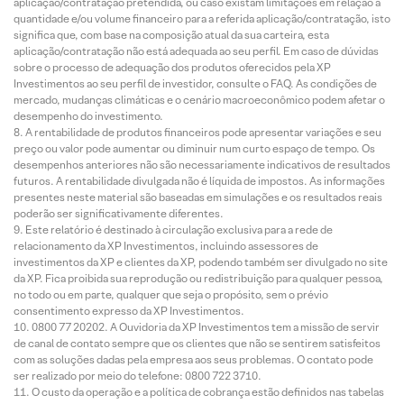
aplicação/contratação pretendida, ou caso existam limitações em relação à
quantidade e/ou volume financeiro para a referida aplicação/contratação, isto
significa que, com base na composição atual da sua carteira, esta
aplicação/contratação não está adequada ao seu perfil. Em caso de dúvidas
sobre o processo de adequação dos produtos oferecidos pela XP
Investimentos ao seu perfil de investidor, consulte o FAQ. As condições de
mercado, mudanças climáticas e o cenário macroeconômico podem afetar o
desempenho do investimento.
A rentabilidade de produtos financeiros pode apresentar variações e seu
preço ou valor pode aumentar ou diminuir num curto espaço de tempo. Os
desempenhos anteriores não são necessariamente indicativos de resultados
futuros. A rentabilidade divulgada não é líquida de impostos. As informações
presentes neste material são baseadas em simulações e os resultados reais
poderão ser significativamente diferentes.
Este relatório é destinado à circulação exclusiva para a rede de
relacionamento da XP Investimentos, incluindo assessores de
investimentos da XP e clientes da XP, podendo também ser divulgado no site
da XP. Fica proibida sua reprodução ou redistribuição para qualquer pessoa,
no todo ou em parte, qualquer que seja o propósito, sem o prévio
consentimento expresso da XP Investimentos.
0800 77 20202. A Ouvidoria da XP Investimentos tem a missão de servir
de canal de contato sempre que os clientes que não se sentirem satisfeitos
com as soluções dadas pela empresa aos seus problemas. O contato pode
ser realizado por meio do telefone: 0800 722 3710.
O custo da operação e a política de cobrança estão definidos nas tabelas