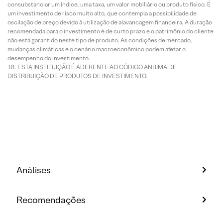
consubstanciar um índice, uma taxa, um valor mobiliário ou produto físico. É
um investimento de risco muito alto, que contempla a possibilidade de
oscilação de preço devido à utilização de alavancagem financeira. A duração
recomendada para o investimento é de curto prazo e o patrimônio do cliente
não está garantido neste tipo de produto. As condições de mercado,
mudanças climáticas e o cenário macroeconômico podem afetar o
desempenho do investimento.
ESTA INSTITUIÇÃO É ADERENTE AO CÓDIGO ANBIMA DE
DISTRIBUIÇÃO DE PRODUTOS DE INVESTIMENTO.
Análises
Recomendações