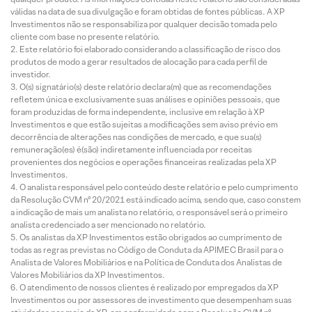
válidas na data de sua divulgação e foram obtidas de fontes públicas. A XP
Investimentos não se responsabiliza por qualquer decisão tomada pelo
cliente com base no presente relatório.
Este relatório foi elaborado considerando a classificação de risco dos
produtos de modo a gerar resultados de alocação para cada perfil de
investidor.
O(s) signatário(s) deste relatório declara(m) que as recomendações
refletem única e exclusivamente suas análises e opiniões pessoais, que
foram produzidas de forma independente, inclusive em relação à XP
Investimentos e que estão sujeitas a modificações sem aviso prévio em
decorrência de alterações nas condições de mercado, e que sua(s)
remuneração(es) é(são) indiretamente influenciada por receitas
provenientes dos negócios e operações financeiras realizadas pela XP
Investimentos.
O analista responsável pelo conteúdo deste relatório e pelo cumprimento
da Resolução CVM nº 20/2021 está indicado acima, sendo que, caso constem
a indicação de mais um analista no relatório, o responsável será o primeiro
analista credenciado a ser mencionado no relatório.
Os analistas da XP Investimentos estão obrigados ao cumprimento de
todas as regras previstas no Código de Conduta da APIMEC Brasil para o
Analista de Valores Mobiliários e na Política de Conduta dos Analistas de
Valores Mobiliários da XP Investimentos.
O atendimento de nossos clientes é realizado por empregados da XP
Investimentos ou por assessores de investimento que desempenham suas