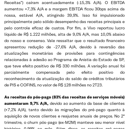
Receitas”) caíram acentuadamente (-15,3% A/A). O EBITDA
aumentou +7,3% A/A e a margem EBITDA ficou 30bps acima da
nossa, estável A/A, atingindo 39,9%. Isso foi impulsionado
principalmente pelo sólido desempenho das receitas principais e
pelo controle eficaz de custos. Por fim, a Vivo reportou lucro
líquido de R$ 1.222 milhões, alta de 9,0% A/A, mas 10,0% abaixo
do nosso e consenso. Vale ressaltar que o resultado financeiro
apresentou redução de -27,6% A/A, devido à reversão das
atualizações monetárias de provisões para contingências
relacionadas à adesão ao Programa de Anistia do Estado de SP,
que teve efeito positivo de R$ 330 milhões. A variação anual foi
parcialmente compensada pelo efeito positivo do
reconhecimento da atualização do saldo de créditos tributários
de PIS e COFINS, no valor de R$ 128 milhões no 2T23.
As receitas do pós-pago (83% das receitas de serviços móveis)
aumentaram 9,7% A/A,
devido ao aumento da base de clientes
(+7,2% A/A), tanto devido às migrações do pré-pago quanto à
aquisição de novos clientes e reajustes anuais de preços. No 2º
trimestre, o churn pós-pago (ex-M2M) manteve seu menor nível
histórico, 0,99% ao mês. Além disso, as receitas pré-pagas