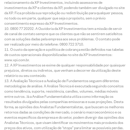
relacionamento da XP Investimentos, incluindo assessores de
investimentos da XP e clientes da XP, podendo também ser divulgado no site
da XP. Fica proibida sua reprodução ou redistribuição para qualquer pessoa,
no todo ou em parte, qualquer que seja o propósito, sem o prévio
consentimento expresso da XP Investimentos.
0800 77 20202. A Ouvidoria da XP Investimentos tem a missão de servir
de canal de contato sempre que os clientes que não se sentirem satisfeitos
com as soluções dadas pela empresa aos seus problemas. O contato pode
ser realizado por meio do telefone: 0800 722 3710.
O custo da operação e a política de cobrança estão definidos nas tabelas
de custos operacionais disponibilizadas no site da XP Investimentos:
www.xpi.com.br.
A XP Investimentos se exime de qualquer responsabilidade por quaisquer
prejuízos, diretos ou indiretos, que venham a decorrer da utilização deste
relatório ou seu conteúdo.
A Avaliação Técnica e a Avaliação de Fundamentos seguem diferentes
metodologias de análise. A Análise Técnica é executada seguindo conceitos
como tendência, suporte, resistência, candles, volumes, médias móveis
entre outros. Já a Análise Fundamentalista utiliza como informação os
resultados divulgados pelas companhias emissoras e suas projeções. Desta
forma, as opiniões dos Analistas Fundamentalistas, que buscam os melhores
retornos dadas as condições de mercado, o cenário macroeconômico e os
eventos específicos da empresa e do setor, podem divergir das opiniões dos
Analistas Técnicos, que visam identificar os movimentos mais prováveis dos
preços dos ativos, com utilização de “stops” para limitar as possíveis perdas.