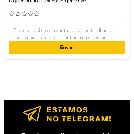
O quão foi útil este conteúdo pra você?
Enviar