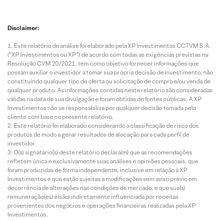
Disclaimer:
Este relatório de análise foi elaborado pela XP Investimentos CCTVM S.A.
(“XP Investimentos ou XP”) de acordo com todas as exigências previstas na
Resolução CVM 20/2021, tem como objetivo fornecer informações que
possam auxiliar o investidor a tomar sua própria decisão de investimento, não
constituindo qualquer tipo de oferta ou solicitação de compra e/ou venda de
qualquer produto. As informações contidas neste relatório são consideradas
válidas na data de sua divulgação e foram obtidas de fontes públicas. A XP
Investimentos não se responsabiliza por qualquer decisão tomada pelo
cliente com base no presente relatório.
Este relatório foi elaborado considerando a classificação de risco dos
produtos de modo a gerar resultados de alocação para cada perfil de
investidor.
O(s) signatário(s) deste relatório declara(m) que as recomendações
refletem única e exclusivamente suas análises e opiniões pessoais, que
foram produzidas de forma independente, inclusive em relação à XP
Investimentos e que estão sujeitas a modificações sem aviso prévio em
decorrência de alterações nas condições de mercado, e que sua(s)
remuneração(es) é(são) indiretamente influenciada por receitas
provenientes dos negócios e operações financeiras realizadas pela XP
Investimentos.