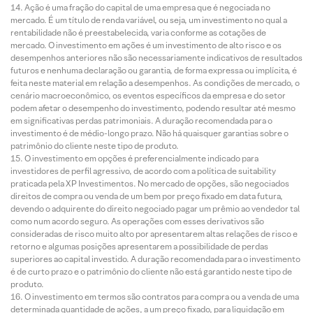
Ação é uma fração do capital de uma empresa que é negociada no
mercado. É um título de renda variável, ou seja, um investimento no qual a
rentabilidade não é preestabelecida, varia conforme as cotações de
mercado. O investimento em ações é um investimento de alto risco e os
desempenhos anteriores não são necessariamente indicativos de resultados
futuros e nenhuma declaração ou garantia, de forma expressa ou implícita, é
feita neste material em relação a desempenhos. As condições de mercado, o
cenário macroeconômico, os eventos específicos da empresa e do setor
podem afetar o desempenho do investimento, podendo resultar até mesmo
em significativas perdas patrimoniais. A duração recomendada para o
investimento é de médio-longo prazo. Não há quaisquer garantias sobre o
patrimônio do cliente neste tipo de produto.
O investimento em opções é preferencialmente indicado para
investidores de perfil agressivo, de acordo com a política de suitability
praticada pela XP Investimentos. No mercado de opções, são negociados
direitos de compra ou venda de um bem por preço fixado em data futura,
devendo o adquirente do direito negociado pagar um prêmio ao vendedor tal
como num acordo seguro. As operações com esses derivativos são
consideradas de risco muito alto por apresentarem altas relações de risco e
retorno e algumas posições apresentarem a possibilidade de perdas
superiores ao capital investido. A duração recomendada para o investimento
é de curto prazo e o patrimônio do cliente não está garantido neste tipo de
produto.
O investimento em termos são contratos para compra ou a venda de uma
determinada quantidade de ações, a um preço fixado, para liquidação em