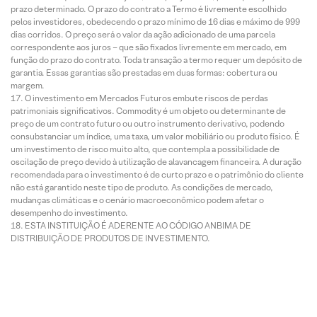
prazo determinado. O prazo do contrato a Termo é livremente escolhido
pelos investidores, obedecendo o prazo mínimo de 16 dias e máximo de 999
dias corridos. O preço será o valor da ação adicionado de uma parcela
correspondente aos juros – que são fixados livremente em mercado, em
função do prazo do contrato. Toda transação a termo requer um depósito de
garantia. Essas garantias são prestadas em duas formas: cobertura ou
margem.
O investimento em Mercados Futuros embute riscos de perdas
patrimoniais significativos. Commodity é um objeto ou determinante de
preço de um contrato futuro ou outro instrumento derivativo, podendo
consubstanciar um índice, uma taxa, um valor mobiliário ou produto físico. É
um investimento de risco muito alto, que contempla a possibilidade de
oscilação de preço devido à utilização de alavancagem financeira. A duração
recomendada para o investimento é de curto prazo e o patrimônio do cliente
não está garantido neste tipo de produto. As condições de mercado,
mudanças climáticas e o cenário macroeconômico podem afetar o
desempenho do investimento.
ESTA INSTITUIÇÃO É ADERENTE AO CÓDIGO ANBIMA DE
DISTRIBUIÇÃO DE PRODUTOS DE INVESTIMENTO.