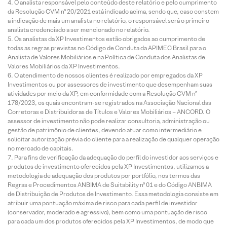
O analista responsável pelo conteúdo deste relatório e pelo cumprimento
da Resolução CVM nº 20/2021 está indicado acima, sendo que, caso constem
a indicação de mais um analista no relatório, o responsável será o primeiro
analista credenciado a ser mencionado no relatório.
Os analistas da XP Investimentos estão obrigados ao cumprimento de
todas as regras previstas no Código de Conduta da APIMEC Brasil para o
Analista de Valores Mobiliários e na Política de Conduta dos Analistas de
Valores Mobiliários da XP Investimentos.
O atendimento de nossos clientes é realizado por empregados da XP
Investimentos ou por assessores de investimento que desempenham suas
atividades por meio da XP, em conformidade com a Resolução CVM nº
178/2023, os quais encontram-se registrados na Associação Nacional das
Corretoras e Distribuidoras de Títulos e Valores Mobiliários – ANCORD. O
assessor de investimento não pode realizar consultoria, administração ou
gestão de patrimônio de clientes, devendo atuar como intermediário e
solicitar autorização prévia do cliente para a realização de qualquer operação
no mercado de capitais.
Para fins de verificação da adequação do perfil do investidor aos serviços e
produtos de investimento oferecidos pela XP Investimentos, utilizamos a
metodologia de adequação dos produtos por portfólio, nos termos das
Regras e Procedimentos ANBIMA de Suitability nº 01 e do Código ANBIMA
de Distribuição de Produtos de Investimento. Essa metodologia consiste em
atribuir uma pontuação máxima de risco para cada perfil de investidor
(conservador, moderado e agressivo), bem como uma pontuação de risco
para cada um dos produtos oferecidos pela XP Investimentos, de modo que