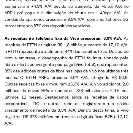
aumentaram +4,9% A/A devido ao aumento de +9,5% A/A no
ARPU pré-pago e à diminuição do churn em -140bps A/A. As
vendas de aparelhos cresceram 9,9% A/A, com smartphones 5G
representando 87% dos dispositivos vendidos.
As receitas de telefonia fixa da Vivo cresceram 3,9% A/A.
As
receitas de FTTH atingiram R$ 1,8 bilhão, aumento de 17,1% A/A,
o FTTH representa atualmente 44% das receitas fixas. De acordo
com a empresa, o desempenho do FTTH foi impulsionado pela
fibra e oferta convergente pós-paga (Vivo Total), que representou
85% das adições brutas de fibra nas lojas da Vivo nos últimos três
meses. O FTTH ARPU cresceu 4,0% A/A, atingindo R$ 90,9.
Outras receitas fixas diminuíram 15,3% A/A. A Vivo adicionou 2,6
milhões de novos HPs e conectou 738 mil clientes FTTH nos
últimos 12 meses. Destacamos ainda as receitas de dados
corporativos, TIC e outras receitas registraram um sólido
crescimento de receita de 8,3% A/A, Dentro desta linha, a Vivo
registrou R$ 678 milhões em receitas digitais fixas B2B (+17,1%
A/A).