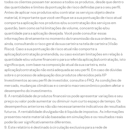
todos os clientes possam ter acesso a todos os produtos, desde que dentro
das quantidades e limites da pontuação de risco definidas para o seu perfil.
Antes de aplicar nos produtos e/ou contratar os serviços objeto deste
material, é importante que você verifique se a sua pontuação de risco atual
comporta a aplicação nos produtos e/ou a contratação dos serviços em
questão, bem como se há limitações de volume, concentração e/ou
quantidade para a aplicação desejada. Você pode consultar essas
informações diretamente no momento da transmissão da sua ordem ou,
ainda, consultando o risco geral da sua carteira na tela de carteira (Visão
Risco). Caso a sua pontuação de risco atual não comporte a
aplicação/contratação pretendida, ou caso existam limitações em relação à
quantidade e/ou volume financeiro para a referida aplicação/contratação, isto
significa que, com base na composição atual da sua carteira, esta
aplicação/contratação não está adequada ao seu perfil. Em caso de dúvidas
sobre o processo de adequação dos produtos oferecidos pela XP
Investimentos ao seu perfil de investidor, consulte o FAQ. As condições de
mercado, mudanças climáticas e o cenário macroeconômico podem afetar o
desempenho do investimento.
A rentabilidade de produtos financeiros pode apresentar variações e seu
preço ou valor pode aumentar ou diminuir num curto espaço de tempo. Os
desempenhos anteriores não são necessariamente indicativos de resultados
futuros. A rentabilidade divulgada não é líquida de impostos. As informações
presentes neste material são baseadas em simulações e os resultados reais
poderão ser significativamente diferentes.
Este relatório é destinado à circulação exclusiva para a rede de