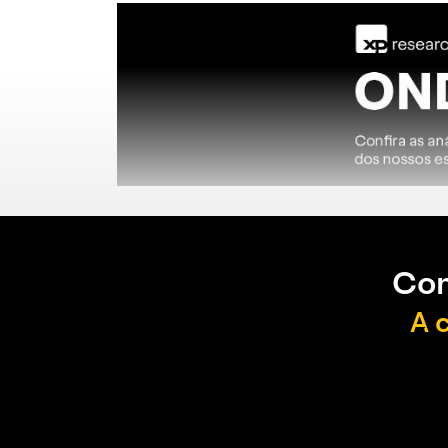
Con
A 