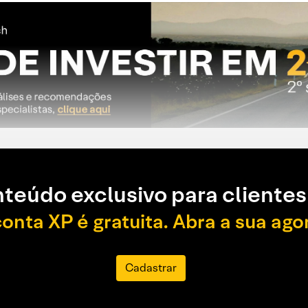
teúdo exclusivo para clientes
conta XP é gratuita. Abra a sua ago
Cadastrar