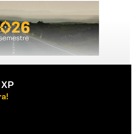
 XP
ra!