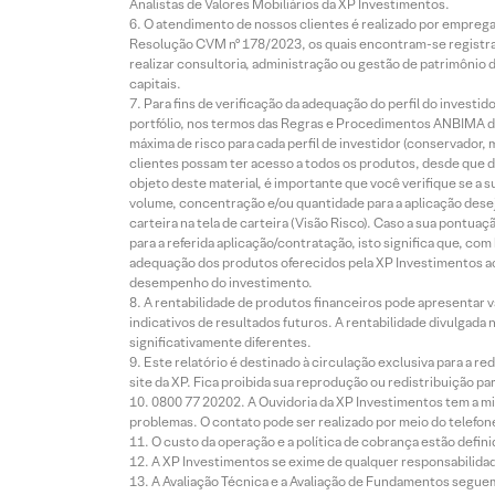
Analistas de Valores Mobiliários da XP Investimentos.
O atendimento de nossos clientes é realizado por empreg
Resolução CVM nº 178/2023, os quais encontram-se registrad
realizar consultoria, administração ou gestão de patrimônio 
capitais.
Para fins de verificação da adequação do perfil do invest
portfólio, nos termos das Regras e Procedimentos ANBIMA de
máxima de risco para cada perfil de investidor (conservado
clientes possam ter acesso a todos os produtos, desde que de
objeto deste material, é importante que você verifique se a
volume, concentração e/ou quantidade para a aplicação dese
carteira na tela de carteira (Visão Risco). Caso a sua pontu
para a referida aplicação/contratação, isto significa que, co
adequação dos produtos oferecidos pela XP Investimentos ao
desempenho do investimento.
A rentabilidade de produtos financeiros pode apresentar
indicativos de resultados futuros. A rentabilidade divulgada
significativamente diferentes.
Este relatório é destinado à circulação exclusiva para a 
site da XP. Fica proibida sua reprodução ou redistribuição p
0800 77 20202. A Ouvidoria da XP Investimentos tem a mi
problemas. O contato pode ser realizado por meio do telefon
O custo da operação e a política de cobrança estão defini
A XP Investimentos se exime de qualquer responsabilidade
A Avaliação Técnica e a Avaliação de Fundamentos seguem