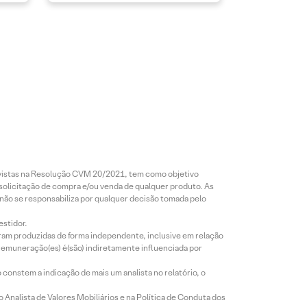
revistas na Resolução CVM 20/2021, tem como objetivo
 solicitação de compra e/ou venda de qualquer produto. As
 não se responsabiliza por qualquer decisão tomada pelo
estidor.
foram produzidas de forma independente, inclusive em relação
 remuneração(es) é(são) indiretamente influenciada por
constem a indicação de mais um analista no relatório, o
Analista de Valores Mobiliários e na Política de Conduta dos