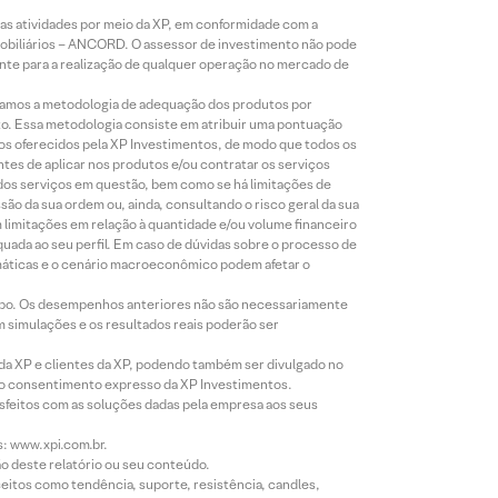
s atividades por meio da XP, em conformidade com a
Mobiliários – ANCORD. O assessor de investimento não pode
iente para a realização de qualquer operação no mercado de
lizamos a metodologia de adequação dos produtos por
to. Essa metodologia consiste em atribuir uma pontuação
tos oferecidos pela XP Investimentos, de modo que todos os
ntes de aplicar nos produtos e/ou contratar os serviços
 dos serviços em questão, bem como se há limitações de
o da sua ordem ou, ainda, consultando o risco geral da sua
m limitações em relação à quantidade e/ou volume financeiro
equada ao seu perfil. Em caso de dúvidas sobre o processo de
imáticas e o cenário macroeconômico podem afetar o
empo. Os desempenhos anteriores não são necessariamente
m simulações e os resultados reais poderão ser
 da XP e clientes da XP, podendo também ser divulgado no
évio consentimento expresso da XP Investimentos.
isfeitos com as soluções dadas pela empresa aos seus
s: www.xpi.com.br.
ão deste relatório ou seu conteúdo.
eitos como tendência, suporte, resistência, candles,