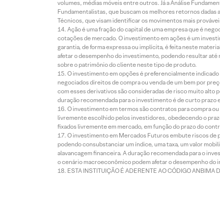
volumes, médias móveis entre outros. Já a Análise Fundament
Fundamentalistas, que buscam os melhores retornos dadas as
Técnicos, que visam identificar os movimentos mais prováveis 
Ação é uma fração do capital de uma empresa que é negoci
cotações de mercado. O investimento em ações é um investi
garantia, de forma expressa ou implícita, é feita neste ma
afetar o desempenho do investimento, podendo resultar até 
sobre o patrimônio do cliente neste tipo de produto.
O investimento em opções é preferencialmente indicado pa
negociados direitos de compra ou venda de um bem por preço
com esses derivativos são consideradas de risco muito alto p
duração recomendada para o investimento é de curto prazo e 
O investimento em termos são contratos para compra ou a
livremente escolhido pelos investidores, obedecendo o prazo
fixados livremente em mercado, em função do prazo do contr
O investimento em Mercados Futuros embute riscos de pe
podendo consubstanciar um índice, uma taxa, um valor mobiliá
alavancagem financeira. A duração recomendada para o invest
o cenário macroeconômico podem afetar o desempenho do i
ESTA INSTITUIÇÃO É ADERENTE AO CÓDIGO ANBIMA 