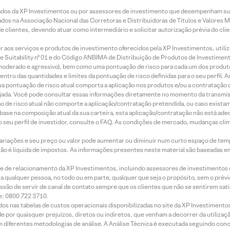
ados da XP Investimentos ou por assessores de investimento que desempenham sua
os na Associação Nacional das Corretoras e Distribuidoras de Títulos e Valores 
de clientes, devendo atuar como intermediário e solicitar autorização prévia do cl
idor aos serviços e produtos de investimento oferecidos pela XP Investimentos, uti
 Suitability nº 01 e do Código ANBIMA de Distribuição de Produtos de Investimen
r, moderado e agressivo), bem como uma pontuação de risco para cada um dos produ
ntro das quantidades e limites da pontuação de risco definidas para o seu perfil. A
 sua pontuação de risco atual comporta a aplicação nos produtos e/ou a contratação
jada. Você pode consultar essas informações diretamente no momento da transmissã
ação de risco atual não comporte a aplicação/contratação pretendida, ou caso exista
m base na composição atual da sua carteira, esta aplicação/contratação não está ad
 seu perfil de investidor, consulte o FAQ. As condições de mercado, mudanças cl
 variações e seu preço ou valor pode aumentar ou diminuir num curto espaço de t
 não é líquida de impostos. As informações presentes neste material são baseadas e
rede de relacionamento da XP Investimentos, incluindo assessores de investimentos
ara qualquer pessoa, no todo ou em parte, qualquer que seja o propósito, sem o pr
ssão de servir de canal de contato sempre que os clientes que não se sentirem sat
e: 0800 722 3710.
dos nas tabelas de custos operacionais disponibilizadas no site da XP Investimento
 por quaisquer prejuízos, diretos ou indiretos, que venham a decorrer da utilizaç
 diferentes metodologias de análise. A Análise Técnica é executada seguindo conc