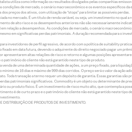
alista utiliza como informação os resultados divulgados pelas companhias emissora
 condições de mercado, o cenário macroeconômico e os eventos específicos da em
dos preços dos ativos, com utilização de “stops” para limitar as possíveis perdas.
ada no mercado. É um título de renda variável, ou seja, um investimento no qual a r
mento de alto risco e os desempenhos anteriores não são necessariamente indicat
terial em relação a desempenhos. As condições de mercado, o cenário macroeconômi
mesmo em significativas perdas patrimoniais. A duração recomendada para o inves
ra investidores de perfil agressivo, de acordo com a política de suitability prat
 fixado em data futura, devendo o adquirente do direito negociado pagar um prê
or apresentarem altas relações de risco e retorno e algumas posições apresentarem 
o patrimônio do cliente não está garantido neste tipo de produto.
 venda de uma determinada quantidade de ações, a um preço fixado, para liquidaç
 mínimo de 16 dias e máximo de 999 dias corridos. O preço será o valor da ação ad
ato. Toda transação a termo requer um depósito de garantia. Essas garantias são 
rdas patrimoniais significativos. Commodity é um objeto ou determinante de preç
rio ou produto físico. É um investimento de risco muito alto, que contempla a possi
imento é de curto prazo e o patrimônio do cliente não está garantido neste tipo 
nvestimento.
DE DISTRIBUIÇÃO DE PRODUTOS DE INVESTIMENTO.