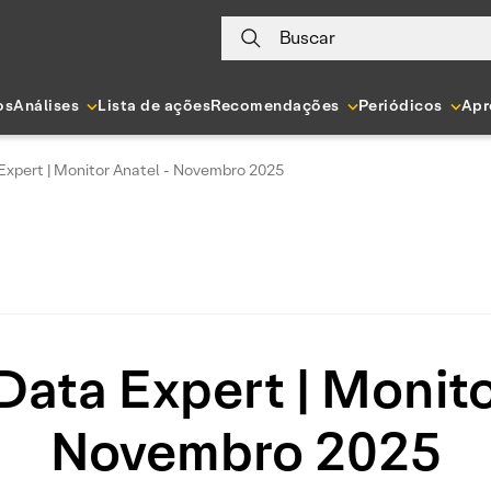
Buscar
os
Análises
Lista de ações
Recomendações
Periódicos
Apr
Expert | Monitor Anatel - Novembro 2025
Data Expert | Monito
Novembro 2025