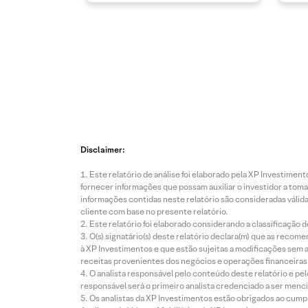
Disclaimer:
Este relatório de análise foi elaborado pela XP Investim
fornecer informações que possam auxiliar o investidor a toma
informações contidas neste relatório são consideradas válida
cliente com base no presente relatório.
Este relatório foi elaborado considerando a classificação d
O(s) signatário(s) deste relatório declara(m) que as reco
à XP Investimentos e que estão sujeitas a modificações sem 
receitas provenientes dos negócios e operações financeiras 
O analista responsável pelo conteúdo deste relatório e pe
responsável será o primeiro analista credenciado a ser menci
Os analistas da XP Investimentos estão obrigados ao cumpr