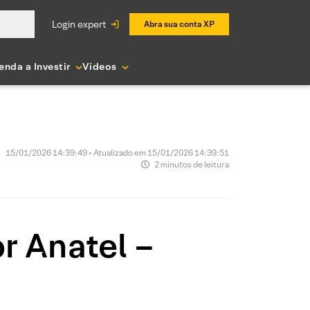
login expert
Abra sua conta XP
enda a Investir
Vídeos
15/01/2026 14:39:49 • Atualizado em 15/01/2026 14:39:51
2 minutos de leitura
r Anatel –