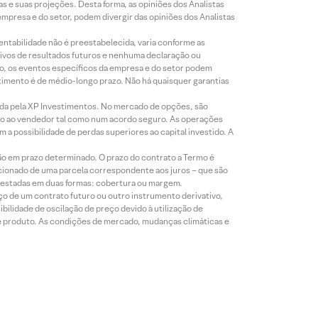
s e suas projeções. Desta forma, as opiniões dos Analistas
presa e do setor, podem divergir das opiniões dos Analistas
entabilidade não é preestabelecida, varia conforme as
ivos de resultados futuros e nenhuma declaração ou
co, os eventos específicos da empresa e do setor podem
timento é de médio-longo prazo. Não há quaisquer garantias
icada pela XP Investimentos. No mercado de opções, são
mio ao vendedor tal como num acordo seguro. As operações
a possibilidade de perdas superiores ao capital investido. A
ão em prazo determinado. O prazo do contrato a Termo é
icionado de uma parcela correspondente aos juros – que são
prestadas em duas formas: cobertura ou margem.
o de um contrato futuro ou outro instrumento derivativo,
bilidade de oscilação de preço devido à utilização de
de produto. As condições de mercado, mudanças climáticas e