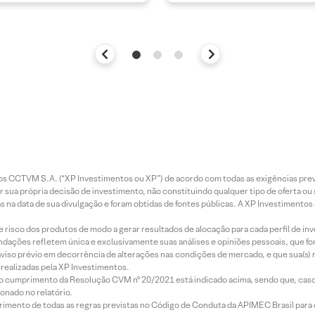
entos CCTVM S.A. (“XP Investimentos ou XP”) de acordo com todas as exigências p
r sua própria decisão de investimento, não constituindo qualquer tipo de oferta ou
s na data de sua divulgação e foram obtidas de fontes públicas. A XP Investimentos
e risco dos produtos de modo a gerar resultados de alocação para cada perfil de inv
mendações refletem única e exclusivamente suas análises e opiniões pessoais, que 
aviso prévio em decorrência de alterações nas condições de mercado, e que sua(s)
realizadas pela XP Investimentos.
lo cumprimento da Resolução CVM nº 20/2021 está indicado acima, sendo que, caso 
onado no relatório.
imento de todas as regras previstas no Código de Conduta da APIMEC Brasil para o 