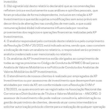
investidor.
O(s) signatário(s) deste relatório declara(m) que as recomendações
refletem única e exclusivamente suas análises e opiniões pessoais, que
foram produzidas de forma independente, inclusive em relação à XP
Investimentos e que estão sujeitas a modificações sem aviso prévio em
decorrência de alterações nas condições de mercado, e que sua(s)
remuneração(es) é(são) indiretamente influenciada por receitas
provenientes dos negócios e operações financeiras realizadas pela XP
Investimentos.
O analista responsável pelo conteúdo deste relatório e pelo cumprimento
da Resolução CVM nº 20/2021 está indicado acima, sendo que, caso constem
a indicação de mais um analista no relatório, o responsável será o primeiro
analista credenciado a ser mencionado no relatório.
Os analistas da XP Investimentos estão obrigados ao cumprimento de
todas as regras previstas no Código de Conduta da APIMEC Brasil para o
Analista de Valores Mobiliários e na Política de Conduta dos Analistas de
Valores Mobiliários da XP Investimentos.
O atendimento de nossos clientes é realizado por empregados da XP
Investimentos ou por assessores de investimento que desempenham suas
atividades por meio da XP, em conformidade com a Resolução CVM nº
178/2023, os quais encontram-se registrados na Associação Nacional das
Corretoras e Distribuidoras de Títulos e Valores Mobiliários – ANCORD. O
assessor de investimento não pode realizar consultoria, administração ou
gestão de patrimônio de clientes, devendo atuar como intermediário e
solicitar autorização prévia do cliente para a realização de qualquer operação