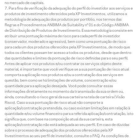
no mercado de capitais.
Para fins de verificação da adequação do perfil do investidor aos serviços e
produtos de investimento oferecidos pela XP Investimentos, utilizamos a
metodologia de adequação dos produtos por portfólio, nos termos das
Regras e Procedimentos ANBIMA de Suitability nº 01 e do Código ANBIMA
de Distribuição de Produtos de Investimento. Essa metodologia consiste em
atribuir uma pontuação máxima de risco para cada perfil de investidor
(conservador, moderado e agressivo), bem como uma pontuação de risco
para cada um dos produtos oferecidos pela XP Investimentos, de modo que
todos os clientes possam ter acesso a todos os produtos, desde que dentro
das quantidades e limites da pontuação de risco definidas para o seu perfil.
Antes de aplicar nos produtos e/ou contratar os serviços objeto deste
material, é importante que você verifique se a sua pontuação de risco atual
comporta a aplicação nos produtos e/ou a contratação dos serviços em
questão, bem como se há limitações de volume, concentração e/ou
quantidade para a aplicação desejada. Você pode consultar essas
informações diretamente no momento da transmissão da sua ordem ou,
ainda, consultando o risco geral da sua carteira na tela de carteira (Visão
Risco). Caso a sua pontuação de risco atual não comporte a
aplicação/contratação pretendida, ou caso existam limitações em relação à
quantidade e/ou volume financeiro para a referida aplicação/contratação, isto
significa que, com base na composição atual da sua carteira, esta
aplicação/contratação não está adequada ao seu perfil. Em caso de dúvidas
sobre o processo de adequação dos produtos oferecidos pela XP
Investimentos ao seu perfil de investidor, consulte o FAQ. As condições de