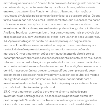
metodologias de análise. A Análise Técnica é executada seguindo conceitos
como tendência, suporte, resistência, candles, volumes, médias móveis
entre outros. Já a Análise Fundamentalista utiliza como informação os
resultados divulgados pelas companhias emissoras e suas projeções. Desta
forma, as opiniões dos Analistas Fundamentalistas, que buscam os melhores
retornos dadas as condições de mercado, o cenário macroeconômico e os
eventos específicos da empresa e do setor, podem divergir das opiniões dos
Analistas Técnicos, que visam identificar os movimentos mais prováveis dos
preços dos ativos, com utilização de “stops” para limitar as possíveis perdas.
Ação é uma fração do capital de uma empresa que é negociada no
mercado. É um título de renda variável, ou seja, um investimento no qual a
rentabilidade não é preestabelecida, varia conforme as cotações de
mercado. O investimento em ações é um investimento de alto risco e os
desempenhos anteriores não são necessariamente indicativos de resultados
futuros e nenhuma declaração ou garantia, de forma expressa ou implícita, é
feita neste material em relação a desempenhos. As condições de mercado, o
cenário macroeconômico, os eventos específicos da empresa e do setor
podem afetar o desempenho do investimento, podendo resultar até mesmo
em significativas perdas patrimoniais. A duração recomendada para o
investimento é de médio-longo prazo. Não há quaisquer garantias sobre o
patrimônio do cliente neste tipo de produto.
O investimento em opções é preferencialmente indicado para
investidores de perfil agressivo, de acordo com a política de suitability
praticada pela XP Investimentos. No mercado de opções, são negociados
direitos de compra ou venda de um bem por preço fixado em data futura,