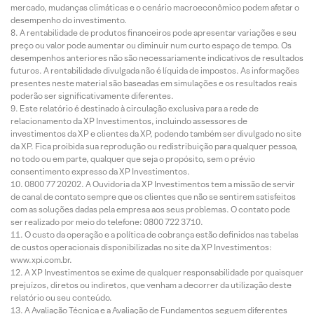
mercado, mudanças climáticas e o cenário macroeconômico podem afetar o
desempenho do investimento.
A rentabilidade de produtos financeiros pode apresentar variações e seu
preço ou valor pode aumentar ou diminuir num curto espaço de tempo. Os
desempenhos anteriores não são necessariamente indicativos de resultados
futuros. A rentabilidade divulgada não é líquida de impostos. As informações
presentes neste material são baseadas em simulações e os resultados reais
poderão ser significativamente diferentes.
Este relatório é destinado à circulação exclusiva para a rede de
relacionamento da XP Investimentos, incluindo assessores de
investimentos da XP e clientes da XP, podendo também ser divulgado no site
da XP. Fica proibida sua reprodução ou redistribuição para qualquer pessoa,
no todo ou em parte, qualquer que seja o propósito, sem o prévio
consentimento expresso da XP Investimentos.
0800 77 20202. A Ouvidoria da XP Investimentos tem a missão de servir
de canal de contato sempre que os clientes que não se sentirem satisfeitos
com as soluções dadas pela empresa aos seus problemas. O contato pode
ser realizado por meio do telefone: 0800 722 3710.
O custo da operação e a política de cobrança estão definidos nas tabelas
de custos operacionais disponibilizadas no site da XP Investimentos:
www.xpi.com.br.
A XP Investimentos se exime de qualquer responsabilidade por quaisquer
prejuízos, diretos ou indiretos, que venham a decorrer da utilização deste
relatório ou seu conteúdo.
A Avaliação Técnica e a Avaliação de Fundamentos seguem diferentes