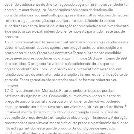
devendo o adquirente do direito negociado pagar um prêmio ao vendedor tal
como num acordo seguro. As operações com esses derivativos são
consideradas de risco muito alto por apresentarem altas relações de risco e
retorno e algumas posições apresentarem a possibilidade de perdas
superiores ao capital investido. A duração recomendada para o investimento
é de curto prazo e o patrimônio do cliente não está garantido neste tipo de
produto.
O investimento em termos são contratos para compra ou a venda de uma
determinada quantidade de ações, a um preço fixado, para liquidação em
prazo determinado. O prazo do contrato a Termo é livremente escolhido
pelos investidores, obedecendo o prazo mínimo de 16 dias e máximo de 999
dias corridos. O preço será o valor da ação adicionado de uma parcela
correspondente aos juros – que são fixados livremente em mercado, em
função do prazo do contrato. Toda transação a termo requer um depósito de
garantia. Essas garantias são prestadas em duas formas: cobertura ou
margem.
O investimento em Mercados Futuros embute riscos de perdas
patrimoniais significativos. Commodity é um objeto ou determinante de
preço de um contrato futuro ou outro instrumento derivativo, podendo
consubstanciar um índice, uma taxa, um valor mobiliário ou produto físico. É
um investimento de risco muito alto, que contempla a possibilidade de
oscilação de preço devido à utilização de alavancagem financeira. A duração
recomendada para o investimento é de curto prazo e o patrimônio do cliente
não está garantido neste tipo de produto. As condições de mercado,
mudanças climáticas e o cenário macroeconômico podem afetar o