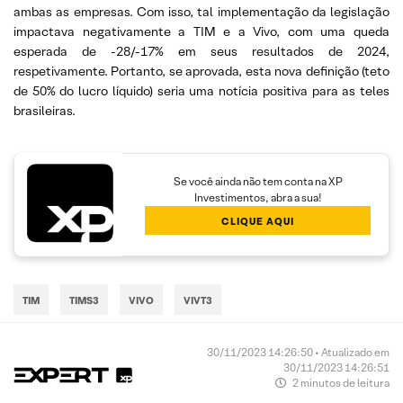
ambas as empresas. Com isso, tal implementação da legislação
impactava negativamente a TIM e a Vivo, com uma queda
esperada de -28/-17% em seus resultados de 2024,
respetivamente. Portanto, se aprovada, esta nova definição (teto
de 50% do lucro líquido) seria uma notícia positiva para as teles
brasileiras.
Se você ainda não tem conta na XP
Investimentos, abra a sua!
CLIQUE AQUI
TIM
TIMS3
VIVO
VIVT3
30/11/2023 14:26:50 • Atualizado em
30/11/2023 14:26:51
2 minutos de leitura