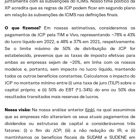
juntamente com as subvenções do ICMS. Nosso time político da
XP acredita que as regras de JCP podem ficar em segundo plano
em relação às subvenções de ICMS nas definições finais.
O que fizemos?
Em nossas estimativas, consideramos os
pagamentos de JCP pela TIM e Vivo, representando ~78% e 43%
do lucro líquido em 2022, e 48% e 37% em 2021, respetivamente.
Se o limite máximo de 50% de distribuição de JCP for
estabelecido, prevemos que as taxas de imposto efetivas para
ambas as empresas sejam de ~20%, em linha com os nossos
modelos e, portanto, sem impacto no lucro líquido, mantendo
todos os outros benefícios constantes. Calculamos o impacto do
JCP no montante mínimo entre (i) uma taxa de juro (TJLP) sobre o
capital próprio; e (ii) 50% do EBT (*1-34%) do ano ou 50% dos
resultados transitados mais reservas de lucros.
Nossa visão:
Na nossa análise anterior (
link
), na qual assumimos
que as empresas não alterariam os seus atuais pagamentos de
dividendos ou estruturas de capital e considerávamos três
fatores: (i) o fim do
JCP
; (iii) a não redução do IR; e (ii)
mantínhamos os benefícios fiscais da SUDAM e SUDENE em