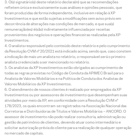
O(s) signatário(s) deste relatório declara(m) que as recomendações
refletem única e exclusivamente suas análises e opiniões pessoais, que
foram produzidas de forma independente, inclusive em relação à XP
Investimentos e que estão sujeitas a modificações sem aviso prévio em
decorrência de alterações nas condições de mercado, e que sua(s)
remuneração(es) é(são) indiretamente influenciada por receitas
provenientes dos negócios e operações financeiras realizadas pela XP
Investimentos.
O analista responsável pelo conteúdo deste relatório e pelo cumprimento
da Resolução CVM nº 20/2021 está indicado acima, sendo que, caso constem
a indicação de mais um analista no relatório, o responsável será o primeiro
analista credenciado a ser mencionado no relatório.
Os analistas da XP Investimentos estão obrigados ao cumprimento de
todas as regras previstas no Código de Conduta da APIMEC Brasil para o
Analista de Valores Mobiliários e na Política de Conduta dos Analistas de
Valores Mobiliários da XP Investimentos.
O atendimento de nossos clientes é realizado por empregados da XP
Investimentos ou por assessores de investimento que desempenham suas
atividades por meio da XP, em conformidade com a Resolução CVM nº
178/2023, os quais encontram-se registrados na Associação Nacional das
Corretoras e Distribuidoras de Títulos e Valores Mobiliários – ANCORD. O
assessor de investimento não pode realizar consultoria, administração ou
gestão de patrimônio de clientes, devendo atuar como intermediário e
solicitar autorização prévia do cliente para a realização de qualquer operação
no mercado de capitais.