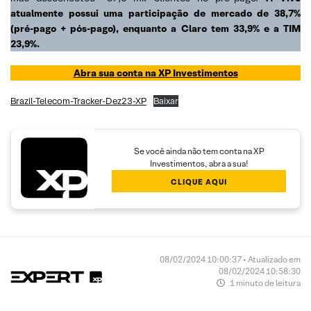
atualmente possui uma participação de mercado de 38,7%
(pré-pago + pós-pago), enquanto a Claro tem 33,9% e a TIM
23,9%.
Abra sua conta na XP Investimentos
Brazil-Telecom-Tracker-Dez23-XP
Baixar
Se você ainda não tem conta na XP
Investimentos, abra a sua!
CLIQUE AQUI
08/02/2024 10:00:37 • Atualizado em
08/02/2024 10:58:30
1 minuto de leitura