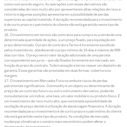
como num acordo seguro. As operações com esses derivativos são
consideradas de risco muito alto por apresentarem altas relações de risco e
retorno e algumas posições apresentarem a possibilidade de perdas
superiores ao capital investido. A duração recomendada para o investimento
é de curto prazo e o patrimônio do cliente não está garantido neste tipo de
produto.
O investimento em termos são contratos para compra ou a venda de uma
determinada quantidade de ações, a um preço fixado, para liquidação em
prazo determinado. O prazo do contrato a Termo é livremente escolhido
pelos investidores, obedecendo o prazo mínimo de 16 dias e máximo de 999
dias corridos. O preço será o valor da ação adicionado de uma parcela
correspondente aos juros – que são fixados livremente em mercado, em
função do prazo do contrato. Toda transação a termo requer um depósito de
garantia. Essas garantias são prestadas em duas formas: cobertura ou
margem.
O investimento em Mercados Futuros embute riscos de perdas
patrimoniais significativos. Commodity é um objeto ou determinante de
preço de um contrato futuro ou outro instrumento derivativo, podendo
consubstanciar um índice, uma taxa, um valor mobiliário ou produto físico. É
um investimento de risco muito alto, que contempla a possibilidade de
oscilação de preço devido à utilização de alavancagem financeira. A duração
recomendada para o investimento é de curto prazo e o patrimônio do cliente
não está garantido neste tipo de produto. As condições de mercado,
mudanças climáticas e o cenário macroeconômico podem afetar o
desempenho do investimento.