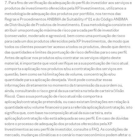
Para fins de verificação da adequação do perfil do investidor aos serviços e
produtos de investimento oferecidos pela XP Investimentos, utilizamos a
metodologia de adequação dos produtos por portfólio, nos termos das
Regras e Procedimentos ANBIMA de Suitability nº 01 e do Código ANBIMA
de Distribuição de Produtos de Investimento. Essa metodologia consiste em
atribuir uma pontuação máxima de risco para cada perfil de investidor
(conservador, moderado e agressivo), bem como uma pontuação de risco
para cada um dos produtos oferecidos pela XP Investimentos, de modo que
todos os clientes possam ter acesso a todos os produtos, desde que dentro
das quantidades e limites da pontuação de risco definidas para o seu perfil.
Antes de aplicar nos produtos e/ou contratar os serviços objeto deste
material, é importante que você verifique se a sua pontuação de risco atual
comporta a aplicação nos produtos e/ou a contratação dos serviços em
questão, bem como se há limitações de volume, concentração e/ou
quantidade para a aplicação desejada. Você pode consultar essas
informações diretamente no momento da transmissão da sua ordem ou,
ainda, consultando o risco geral da sua carteira na tela de carteira (Visão
Risco). Caso a sua pontuação de risco atual não comporte a
aplicação/contratação pretendida, ou caso existam limitações em relação à
quantidade e/ou volume financeiro para a referida aplicação/contratação, isto
significa que, com base na composição atual da sua carteira, esta
aplicação/contratação não está adequada ao seu perfil. Em caso de dúvidas
sobre o processo de adequação dos produtos oferecidos pela XP
Investimentos ao seu perfil de investidor, consulte o FAQ. As condições de
mercado, mudanças climáticas e o cenário macroeconômico podem afetar o