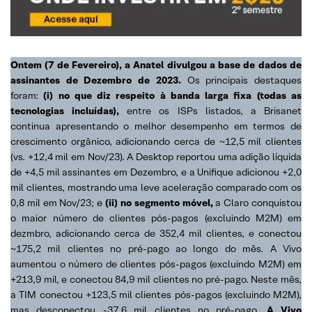
Ontem (7 de Fevereiro), a Anatel divulgou a base de dados de
assinantes de Dezembro de 2023.
Os principais destaques
foram:
(i) no que diz respeito à banda larga fixa (todas as
tecnologias incluídas),
entre os ISPs listados, a Brisanet
continua apresentando o melhor desempenho em termos de
crescimento orgânico, adicionando cerca de ~12,5 mil clientes
(vs. +12,4 mil em Nov/23). A Desktop reportou uma adição líquida
de +4,5 mil assinantes em Dezembro, e a Unifique adicionou +2,0
mil clientes, mostrando uma leve aceleração comparado com os
0,8 mil em Nov/23; e
(ii) no segmento móvel,
a Claro conquistou
o maior número de clientes pós-pagos (excluindo M2M) em
dezmbro, adicionando cerca de 352,4 mil clientes, e conectou
~175,2 mil clientes no pré-pago ao longo do mês. A Vivo
aumentou o número de clientes pós-pagos (excluindo M2M) em
+213,9 mil, e conectou 84,9 mil clientes no pré-pago. Neste mês,
a TIM conectou +123,5 mil clientes pós-pagos (excluindo M2M),
mas desconectou -37,6 mil clientes no pré-pago.
A Vivo