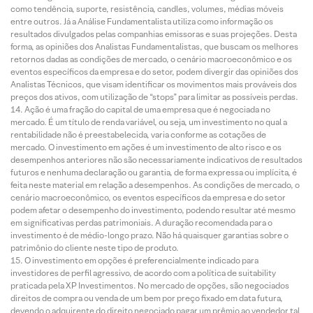
como tendência, suporte, resistência, candles, volumes, médias móveis
entre outros. Já a Análise Fundamentalista utiliza como informação os
resultados divulgados pelas companhias emissoras e suas projeções. Desta
forma, as opiniões dos Analistas Fundamentalistas, que buscam os melhores
retornos dadas as condições de mercado, o cenário macroeconômico e os
eventos específicos da empresa e do setor, podem divergir das opiniões dos
Analistas Técnicos, que visam identificar os movimentos mais prováveis dos
preços dos ativos, com utilização de “stops” para limitar as possíveis perdas.
Ação é uma fração do capital de uma empresa que é negociada no
mercado. É um título de renda variável, ou seja, um investimento no qual a
rentabilidade não é preestabelecida, varia conforme as cotações de
mercado. O investimento em ações é um investimento de alto risco e os
desempenhos anteriores não são necessariamente indicativos de resultados
futuros e nenhuma declaração ou garantia, de forma expressa ou implícita, é
feita neste material em relação a desempenhos. As condições de mercado, o
cenário macroeconômico, os eventos específicos da empresa e do setor
podem afetar o desempenho do investimento, podendo resultar até mesmo
em significativas perdas patrimoniais. A duração recomendada para o
investimento é de médio-longo prazo. Não há quaisquer garantias sobre o
patrimônio do cliente neste tipo de produto.
O investimento em opções é preferencialmente indicado para
investidores de perfil agressivo, de acordo com a política de suitability
praticada pela XP Investimentos. No mercado de opções, são negociados
direitos de compra ou venda de um bem por preço fixado em data futura,
devendo o adquirente do direito negociado pagar um prêmio ao vendedor tal