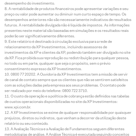
desempenho do investimento.
A rentabilidade de produtos financeiros pode apresentar variações e seu
preço ou valor pode aumentar ou diminuir num curto espaço de tempo. Os
desempenhos anteriores não são necessariamente indicativos de resultados
futuros. A rentabilidade divulgada não é líquida de impostos. As informações
presentes neste material são baseadas em simulações e os resultados reais
poderão ser significativamente diferentes.
Este relatório é destinado à circulação exclusiva para a rede de
relacionamento da XP Investimentos, incluindo assessores de
investimentos da XP e clientes da XP, podendo também ser divulgado no site
da XP. Fica proibida sua reprodução ou redistribuição para qualquer pessoa,
no todo ou em parte, qualquer que seja o propósito, sem o prévio
consentimento expresso da XP Investimentos.
0800 77 20202. A Ouvidoria da XP Investimentos tem a missão de servir
de canal de contato sempre que os clientes que não se sentirem satisfeitos
com as soluções dadas pela empresa aos seus problemas. O contato pode
ser realizado por meio do telefone: 0800 722 3710.
O custo da operação e a política de cobrança estão definidos nas tabelas
de custos operacionais disponibilizadas no site da XP Investimentos:
www.xpi.com.br.
A XP Investimentos se exime de qualquer responsabilidade por quaisquer
prejuízos, diretos ou indiretos, que venham a decorrer da utilização deste
relatório ou seu conteúdo.
A Avaliação Técnica e a Avaliação de Fundamentos seguem diferentes
metodologias de análise. A Análise Técnica é executada seguindo conceitos