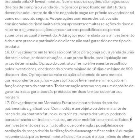
praticada pela XP Investimentos. No mercado de opções, são negociados
direitos de compra ou venda de um bem por preço fixado em data futura,
devendo o adquirente do direito negociado pagar um prêmio ao vendedor tal
como num acordo seguro. As operações com esses derivativos são
consideradas de risco muito alto por apresentarem altas relações de risco e
retorno e algumas posições apresentarem a possibilidade de perdas
superiores ao capital investido. A duração recomendada para o investimento
é de curto prazo e o patrimônio do cliente não está garantido neste tipo de
produto.
O investimento em termos são contratos para compra ou a venda de uma
determinada quantidade de ações, a um preço fixado, para liquidação em
prazo determinado. O prazo do contrato a Termo é livremente escolhido
pelos investidores, obedecendo o prazo mínimo de 16 dias e máximo de 999
dias corridos. O preço será o valor da ação adicionado de uma parcela
correspondente aos juros – que são fixados livremente em mercado, em
função do prazo do contrato. Toda transação a termo requer um depósito de
garantia. Essas garantias são prestadas em duas formas: cobertura ou
margem.
O investimento em Mercados Futuros embute riscos de perdas
patrimoniais significativos. Commodity é um objeto ou determinante de
preço de um contrato futuro ou outro instrumento derivativo, podendo
consubstanciar um índice, uma taxa, um valor mobiliário ou produto físico. É
um investimento de risco muito alto, que contempla a possibilidade de
oscilação de preço devido à utilização de alavancagem financeira. A duração
recomendada para o investimento é de curto prazo e o patrimônio do cliente