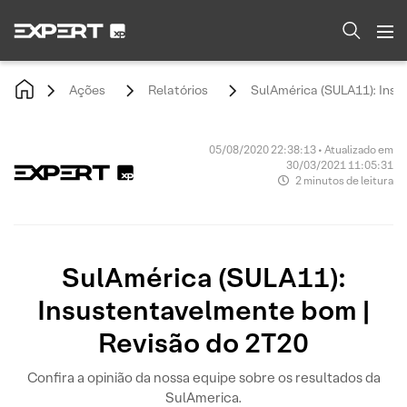
Ações
Relatórios
SulAmérica (SULA11): Insu
05/08/2020 22:38:13 • Atualizado em
30/03/2021 11:05:31
2 minutos de leitura
SulAmérica (SULA11):
Insustentavelmente bom |
Revisão do 2T20
Confira a opinião da nossa equipe sobre os resultados da
SulAmerica.