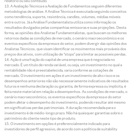
relatório ou seu conteúdo.
A Avaliação Técnica e a Avaliação de Fundamentos seguem diferentes
metodologias de análise. A Análise Técnica é executada seguindo conceitos
como tendência, suporte, resistência, candles, volumes, médias móveis
entre outros. Já a Análise Fundamentalista utiliza como informação os
resultados divulgados pelas companhias emissoras e suas projeções. Desta
forma, as opiniões dos Analistas Fundamentalistas, que buscam os melhores
retornos dadas as condições de mercado, o cenário macroeconômico e os
eventos específicos da empresa e do setor, podem divergir das opiniões dos
Analistas Técnicos, que visam identificar os movimentos mais prováveis dos
preços dos ativos, com utilização de “stops” para limitar as possíveis perdas.
Ação é uma fração do capital de uma empresa que é negociada no
mercado. É um título de renda variável, ou seja, um investimento no qual a
rentabilidade não é preestabelecida, varia conforme as cotações de
mercado. O investimento em ações é um investimento de alto risco e os
desempenhos anteriores não são necessariamente indicativos de resultados
futuros e nenhuma declaração ou garantia, de forma expressa ou implícita, é
feita neste material em relação a desempenhos. As condições de mercado, o
cenário macroeconômico, os eventos específicos da empresa e do setor
podem afetar o desempenho do investimento, podendo resultar até mesmo
em significativas perdas patrimoniais. A duração recomendada para o
investimento é de médio-longo prazo. Não há quaisquer garantias sobre o
patrimônio do cliente neste tipo de produto.
O investimento em opções é preferencialmente indicado para
investidores de perfil agressivo, de acordo com a política de suitability