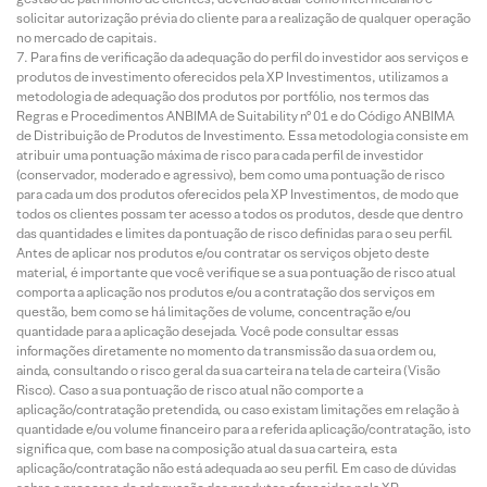
solicitar autorização prévia do cliente para a realização de qualquer operação
no mercado de capitais.
Para fins de verificação da adequação do perfil do investidor aos serviços e
produtos de investimento oferecidos pela XP Investimentos, utilizamos a
metodologia de adequação dos produtos por portfólio, nos termos das
Regras e Procedimentos ANBIMA de Suitability nº 01 e do Código ANBIMA
de Distribuição de Produtos de Investimento. Essa metodologia consiste em
atribuir uma pontuação máxima de risco para cada perfil de investidor
(conservador, moderado e agressivo), bem como uma pontuação de risco
para cada um dos produtos oferecidos pela XP Investimentos, de modo que
todos os clientes possam ter acesso a todos os produtos, desde que dentro
das quantidades e limites da pontuação de risco definidas para o seu perfil.
Antes de aplicar nos produtos e/ou contratar os serviços objeto deste
material, é importante que você verifique se a sua pontuação de risco atual
comporta a aplicação nos produtos e/ou a contratação dos serviços em
questão, bem como se há limitações de volume, concentração e/ou
quantidade para a aplicação desejada. Você pode consultar essas
informações diretamente no momento da transmissão da sua ordem ou,
ainda, consultando o risco geral da sua carteira na tela de carteira (Visão
Risco). Caso a sua pontuação de risco atual não comporte a
aplicação/contratação pretendida, ou caso existam limitações em relação à
quantidade e/ou volume financeiro para a referida aplicação/contratação, isto
significa que, com base na composição atual da sua carteira, esta
aplicação/contratação não está adequada ao seu perfil. Em caso de dúvidas