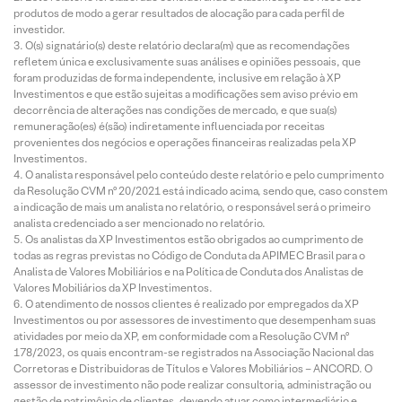
produtos de modo a gerar resultados de alocação para cada perfil de
investidor.
O(s) signatário(s) deste relatório declara(m) que as recomendações
refletem única e exclusivamente suas análises e opiniões pessoais, que
foram produzidas de forma independente, inclusive em relação à XP
Investimentos e que estão sujeitas a modificações sem aviso prévio em
decorrência de alterações nas condições de mercado, e que sua(s)
remuneração(es) é(são) indiretamente influenciada por receitas
provenientes dos negócios e operações financeiras realizadas pela XP
Investimentos.
O analista responsável pelo conteúdo deste relatório e pelo cumprimento
da Resolução CVM nº 20/2021 está indicado acima, sendo que, caso constem
a indicação de mais um analista no relatório, o responsável será o primeiro
analista credenciado a ser mencionado no relatório.
Os analistas da XP Investimentos estão obrigados ao cumprimento de
todas as regras previstas no Código de Conduta da APIMEC Brasil para o
Analista de Valores Mobiliários e na Política de Conduta dos Analistas de
Valores Mobiliários da XP Investimentos.
O atendimento de nossos clientes é realizado por empregados da XP
Investimentos ou por assessores de investimento que desempenham suas
atividades por meio da XP, em conformidade com a Resolução CVM nº
178/2023, os quais encontram-se registrados na Associação Nacional das
Corretoras e Distribuidoras de Títulos e Valores Mobiliários – ANCORD. O
assessor de investimento não pode realizar consultoria, administração ou
gestão de patrimônio de clientes, devendo atuar como intermediário e