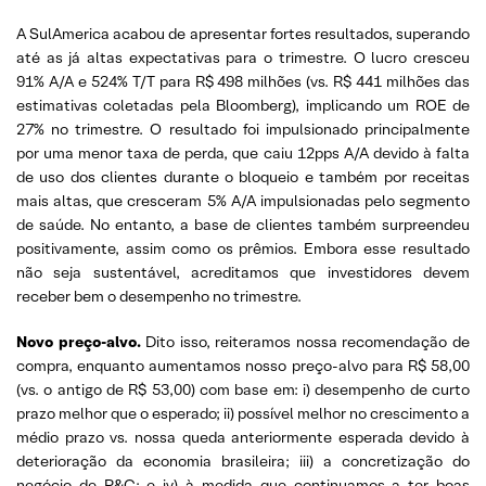
A SulAmerica acabou de apresentar fortes resultados, superando
até as já altas expectativas para o trimestre. O lucro cresceu
91% A/A e 524% T/T para R$ 498 milhões (vs. R$ 441 milhões das
estimativas coletadas pela Bloomberg), implicando um ROE de
27% no trimestre. O resultado foi impulsionado principalmente
por uma menor taxa de perda, que caiu 12pps A/A devido à falta
de uso dos clientes durante o bloqueio e também por receitas
mais altas, que cresceram 5% A/A impulsionadas pelo segmento
de saúde. No entanto, a base de clientes também surpreendeu
positivamente, assim como os prêmios. Embora esse resultado
não seja sustentável, acreditamos que investidores devem
receber bem o desempenho no trimestre.
Novo preço-alvo.
Dito isso, reiteramos nossa recomendação de
compra, enquanto aumentamos nosso preço-alvo para R$ 58,00
(vs. o antigo de R$ 53,00) com base em: i) desempenho de curto
prazo melhor que o esperado; ii) possível melhor no crescimento a
médio prazo vs. nossa queda anteriormente esperada devido à
deterioração da economia brasileira; iii) a concretização do
negócio de P&C; e iv) à medida que continuamos a ter boas