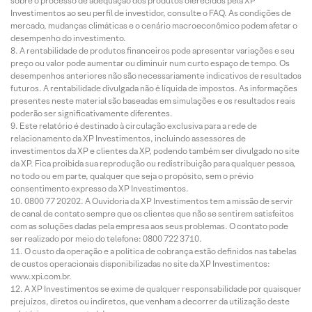
sobre o processo de adequação dos produtos oferecidos pela XP
Investimentos ao seu perfil de investidor, consulte o FAQ. As condições de
mercado, mudanças climáticas e o cenário macroeconômico podem afetar o
desempenho do investimento.
A rentabilidade de produtos financeiros pode apresentar variações e seu
preço ou valor pode aumentar ou diminuir num curto espaço de tempo. Os
desempenhos anteriores não são necessariamente indicativos de resultados
futuros. A rentabilidade divulgada não é líquida de impostos. As informações
presentes neste material são baseadas em simulações e os resultados reais
poderão ser significativamente diferentes.
Este relatório é destinado à circulação exclusiva para a rede de
relacionamento da XP Investimentos, incluindo assessores de
investimentos da XP e clientes da XP, podendo também ser divulgado no site
da XP. Fica proibida sua reprodução ou redistribuição para qualquer pessoa,
no todo ou em parte, qualquer que seja o propósito, sem o prévio
consentimento expresso da XP Investimentos.
0800 77 20202. A Ouvidoria da XP Investimentos tem a missão de servir
de canal de contato sempre que os clientes que não se sentirem satisfeitos
com as soluções dadas pela empresa aos seus problemas. O contato pode
ser realizado por meio do telefone: 0800 722 3710.
O custo da operação e a política de cobrança estão definidos nas tabelas
de custos operacionais disponibilizadas no site da XP Investimentos:
www.xpi.com.br.
A XP Investimentos se exime de qualquer responsabilidade por quaisquer
prejuízos, diretos ou indiretos, que venham a decorrer da utilização deste