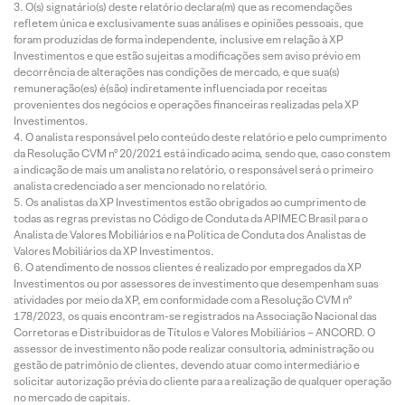
O(s) signatário(s) deste relatório declara(m) que as recomendações
refletem única e exclusivamente suas análises e opiniões pessoais, que
foram produzidas de forma independente, inclusive em relação à XP
Investimentos e que estão sujeitas a modificações sem aviso prévio em
decorrência de alterações nas condições de mercado, e que sua(s)
remuneração(es) é(são) indiretamente influenciada por receitas
provenientes dos negócios e operações financeiras realizadas pela XP
Investimentos.
O analista responsável pelo conteúdo deste relatório e pelo cumprimento
da Resolução CVM nº 20/2021 está indicado acima, sendo que, caso constem
a indicação de mais um analista no relatório, o responsável será o primeiro
analista credenciado a ser mencionado no relatório.
Os analistas da XP Investimentos estão obrigados ao cumprimento de
todas as regras previstas no Código de Conduta da APIMEC Brasil para o
Analista de Valores Mobiliários e na Política de Conduta dos Analistas de
Valores Mobiliários da XP Investimentos.
O atendimento de nossos clientes é realizado por empregados da XP
Investimentos ou por assessores de investimento que desempenham suas
atividades por meio da XP, em conformidade com a Resolução CVM nº
178/2023, os quais encontram-se registrados na Associação Nacional das
Corretoras e Distribuidoras de Títulos e Valores Mobiliários – ANCORD. O
assessor de investimento não pode realizar consultoria, administração ou
gestão de patrimônio de clientes, devendo atuar como intermediário e
solicitar autorização prévia do cliente para a realização de qualquer operação
no mercado de capitais.