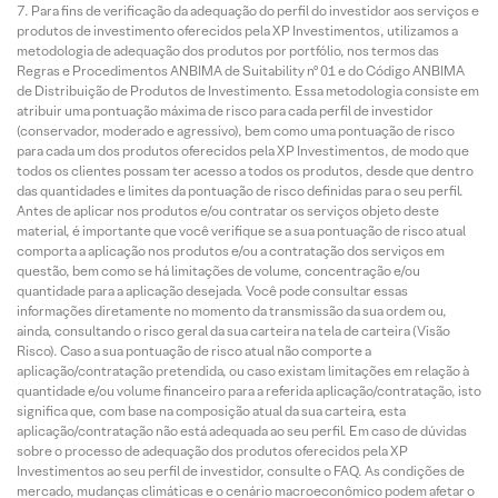
Para fins de verificação da adequação do perfil do investidor aos serviços e
produtos de investimento oferecidos pela XP Investimentos, utilizamos a
metodologia de adequação dos produtos por portfólio, nos termos das
Regras e Procedimentos ANBIMA de Suitability nº 01 e do Código ANBIMA
de Distribuição de Produtos de Investimento. Essa metodologia consiste em
atribuir uma pontuação máxima de risco para cada perfil de investidor
(conservador, moderado e agressivo), bem como uma pontuação de risco
para cada um dos produtos oferecidos pela XP Investimentos, de modo que
todos os clientes possam ter acesso a todos os produtos, desde que dentro
das quantidades e limites da pontuação de risco definidas para o seu perfil.
Antes de aplicar nos produtos e/ou contratar os serviços objeto deste
material, é importante que você verifique se a sua pontuação de risco atual
comporta a aplicação nos produtos e/ou a contratação dos serviços em
questão, bem como se há limitações de volume, concentração e/ou
quantidade para a aplicação desejada. Você pode consultar essas
informações diretamente no momento da transmissão da sua ordem ou,
ainda, consultando o risco geral da sua carteira na tela de carteira (Visão
Risco). Caso a sua pontuação de risco atual não comporte a
aplicação/contratação pretendida, ou caso existam limitações em relação à
quantidade e/ou volume financeiro para a referida aplicação/contratação, isto
significa que, com base na composição atual da sua carteira, esta
aplicação/contratação não está adequada ao seu perfil. Em caso de dúvidas
sobre o processo de adequação dos produtos oferecidos pela XP
Investimentos ao seu perfil de investidor, consulte o FAQ. As condições de
mercado, mudanças climáticas e o cenário macroeconômico podem afetar o