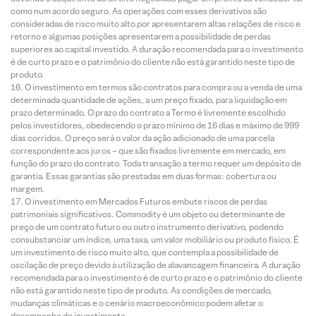
como num acordo seguro. As operações com esses derivativos são
consideradas de risco muito alto por apresentarem altas relações de risco e
retorno e algumas posições apresentarem a possibilidade de perdas
superiores ao capital investido. A duração recomendada para o investimento
é de curto prazo e o patrimônio do cliente não está garantido neste tipo de
produto.
O investimento em termos são contratos para compra ou a venda de uma
determinada quantidade de ações, a um preço fixado, para liquidação em
prazo determinado. O prazo do contrato a Termo é livremente escolhido
pelos investidores, obedecendo o prazo mínimo de 16 dias e máximo de 999
dias corridos. O preço será o valor da ação adicionado de uma parcela
correspondente aos juros – que são fixados livremente em mercado, em
função do prazo do contrato. Toda transação a termo requer um depósito de
garantia. Essas garantias são prestadas em duas formas: cobertura ou
margem.
O investimento em Mercados Futuros embute riscos de perdas
patrimoniais significativos. Commodity é um objeto ou determinante de
preço de um contrato futuro ou outro instrumento derivativo, podendo
consubstanciar um índice, uma taxa, um valor mobiliário ou produto físico. É
um investimento de risco muito alto, que contempla a possibilidade de
oscilação de preço devido à utilização de alavancagem financeira. A duração
recomendada para o investimento é de curto prazo e o patrimônio do cliente
não está garantido neste tipo de produto. As condições de mercado,
mudanças climáticas e o cenário macroeconômico podem afetar o
desempenho do investimento.