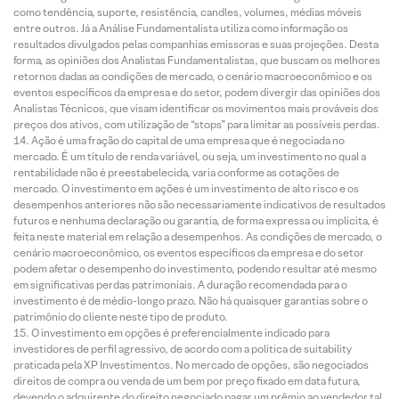
como tendência, suporte, resistência, candles, volumes, médias móveis
entre outros. Já a Análise Fundamentalista utiliza como informação os
resultados divulgados pelas companhias emissoras e suas projeções. Desta
forma, as opiniões dos Analistas Fundamentalistas, que buscam os melhores
retornos dadas as condições de mercado, o cenário macroeconômico e os
eventos específicos da empresa e do setor, podem divergir das opiniões dos
Analistas Técnicos, que visam identificar os movimentos mais prováveis dos
preços dos ativos, com utilização de “stops” para limitar as possíveis perdas.
Ação é uma fração do capital de uma empresa que é negociada no
mercado. É um título de renda variável, ou seja, um investimento no qual a
rentabilidade não é preestabelecida, varia conforme as cotações de
mercado. O investimento em ações é um investimento de alto risco e os
desempenhos anteriores não são necessariamente indicativos de resultados
futuros e nenhuma declaração ou garantia, de forma expressa ou implícita, é
feita neste material em relação a desempenhos. As condições de mercado, o
cenário macroeconômico, os eventos específicos da empresa e do setor
podem afetar o desempenho do investimento, podendo resultar até mesmo
em significativas perdas patrimoniais. A duração recomendada para o
investimento é de médio-longo prazo. Não há quaisquer garantias sobre o
patrimônio do cliente neste tipo de produto.
O investimento em opções é preferencialmente indicado para
investidores de perfil agressivo, de acordo com a política de suitability
praticada pela XP Investimentos. No mercado de opções, são negociados
direitos de compra ou venda de um bem por preço fixado em data futura,
devendo o adquirente do direito negociado pagar um prêmio ao vendedor tal