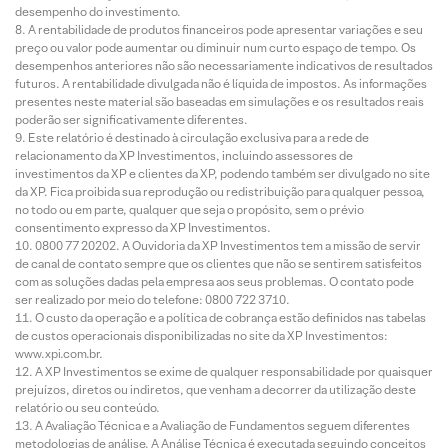
desempenho do investimento.
A rentabilidade de produtos financeiros pode apresentar variações e seu
preço ou valor pode aumentar ou diminuir num curto espaço de tempo. Os
desempenhos anteriores não são necessariamente indicativos de resultados
futuros. A rentabilidade divulgada não é líquida de impostos. As informações
presentes neste material são baseadas em simulações e os resultados reais
poderão ser significativamente diferentes.
Este relatório é destinado à circulação exclusiva para a rede de
relacionamento da XP Investimentos, incluindo assessores de
investimentos da XP e clientes da XP, podendo também ser divulgado no site
da XP. Fica proibida sua reprodução ou redistribuição para qualquer pessoa,
no todo ou em parte, qualquer que seja o propósito, sem o prévio
consentimento expresso da XP Investimentos.
0800 77 20202. A Ouvidoria da XP Investimentos tem a missão de servir
de canal de contato sempre que os clientes que não se sentirem satisfeitos
com as soluções dadas pela empresa aos seus problemas. O contato pode
ser realizado por meio do telefone: 0800 722 3710.
O custo da operação e a política de cobrança estão definidos nas tabelas
de custos operacionais disponibilizadas no site da XP Investimentos:
www.xpi.com.br.
A XP Investimentos se exime de qualquer responsabilidade por quaisquer
prejuízos, diretos ou indiretos, que venham a decorrer da utilização deste
relatório ou seu conteúdo.
A Avaliação Técnica e a Avaliação de Fundamentos seguem diferentes
metodologias de análise. A Análise Técnica é executada seguindo conceitos