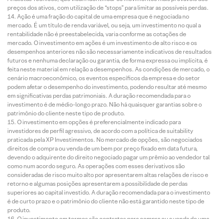
preços dos ativos, com utilização de “stops” para limitar as possíveis perdas.
Ação é uma fração do capital de uma empresa que é negociada no
mercado. É um título de renda variável, ou seja, um investimento no qual a
rentabilidade não é preestabelecida, varia conforme as cotações de
mercado. O investimento em ações é um investimento de alto risco e os
desempenhos anteriores não são necessariamente indicativos de resultados
futuros e nenhuma declaração ou garantia, de forma expressa ou implícita, é
feita neste material em relação a desempenhos. As condições de mercado, o
cenário macroeconômico, os eventos específicos da empresa e do setor
podem afetar o desempenho do investimento, podendo resultar até mesmo
em significativas perdas patrimoniais. A duração recomendada para o
investimento é de médio-longo prazo. Não há quaisquer garantias sobre o
patrimônio do cliente neste tipo de produto.
O investimento em opções é preferencialmente indicado para
investidores de perfil agressivo, de acordo com a política de suitability
praticada pela XP Investimentos. No mercado de opções, são negociados
direitos de compra ou venda de um bem por preço fixado em data futura,
devendo o adquirente do direito negociado pagar um prêmio ao vendedor tal
como num acordo seguro. As operações com esses derivativos são
consideradas de risco muito alto por apresentarem altas relações de risco e
retorno e algumas posições apresentarem a possibilidade de perdas
superiores ao capital investido. A duração recomendada para o investimento
é de curto prazo e o patrimônio do cliente não está garantido neste tipo de
produto.
O investimento em termos são contratos para compra ou a venda de uma