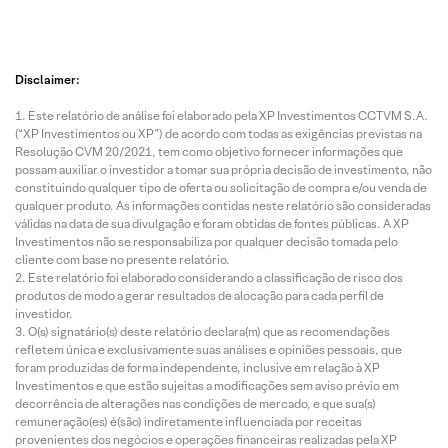
Disclaimer:
Este relatório de análise foi elaborado pela XP Investimentos CCTVM S.A.
(“XP Investimentos ou XP”) de acordo com todas as exigências previstas na
Resolução CVM 20/2021, tem como objetivo fornecer informações que
possam auxiliar o investidor a tomar sua própria decisão de investimento, não
constituindo qualquer tipo de oferta ou solicitação de compra e/ou venda de
qualquer produto. As informações contidas neste relatório são consideradas
válidas na data de sua divulgação e foram obtidas de fontes públicas. A XP
Investimentos não se responsabiliza por qualquer decisão tomada pelo
cliente com base no presente relatório.
Este relatório foi elaborado considerando a classificação de risco dos
produtos de modo a gerar resultados de alocação para cada perfil de
investidor.
O(s) signatário(s) deste relatório declara(m) que as recomendações
refletem única e exclusivamente suas análises e opiniões pessoais, que
foram produzidas de forma independente, inclusive em relação à XP
Investimentos e que estão sujeitas a modificações sem aviso prévio em
decorrência de alterações nas condições de mercado, e que sua(s)
remuneração(es) é(são) indiretamente influenciada por receitas
provenientes dos negócios e operações financeiras realizadas pela XP