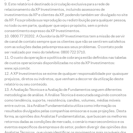
Este relatório é destinado à circulação exclusiva para a rede de
relacionamento da XP Investimentos, incluindo assessores de
investimentos da XP e clientes da XP, podendo também ser divulgado no site
da XP. Fica proibida sua reprodução ou redistribuição para qualquer pessoa,
no todo ou em parte, qualquer que seja o propósito, sem o prévio
consentimento expresso da XP Investimentos.
0800 77 20202. A Ouvidoria da XP Investimentos tem a missão de servir
de canal de contato sempre que os clientes que não se sentirem satisfeitos
com as soluções dadas pela empresa aos seus problemas. O contato pode
ser realizado por meio do telefone: 0800 722 3710.
O custo da operação e a política de cobrança estão definidos nas tabelas
de custos operacionais disponibilizadas no site da XP Investimentos:
www.xpi.com.br.
A XP Investimentos se exime de qualquer responsabilidade por quaisquer
prejuízos, diretos ou indiretos, que venham a decorrer da utilização deste
relatório ou seu conteúdo.
A Avaliação Técnica e a Avaliação de Fundamentos seguem diferentes
metodologias de análise. A Análise Técnica é executada seguindo conceitos
como tendência, suporte, resistência, candles, volumes, médias móveis
entre outros. Já a Análise Fundamentalista utiliza como informação os
resultados divulgados pelas companhias emissoras e suas projeções. Desta
forma, as opiniões dos Analistas Fundamentalistas, que buscam os melhores
retornos dadas as condições de mercado, o cenário macroeconômico e os
eventos específicos da empresa e do setor, podem divergir das opiniões dos
Analistas Técnicos, que visam identificar os movimentos mais prováveis dos