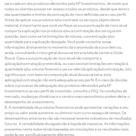
para cada um dos produtos oferecidos pela XP Investimentos, de modo que
todos os clientes possam ter acesso a todos os produtos, desde que dentro
das quantidades e limites da pontuação de risco definidas para o seu perfil.
Antes de aplicar nos produtos e/ou contratar os serviços objeto deste
material, é importante que você verifique se a sua pontuação de risco atual
comporta a aplicação nos produtos e/ou a contratação dos serviços em
questão, bem como se há limitações de volume, concentração e/ou
quantidade para a aplicação desejada. Você pode consultar essas
informações diretamente no momento da transmissão da sua ordem ou,
ainda, consultando o risco geral da sua carteira na tela de carteira (Visão
Risco). Caso a sua pontuação de risco atual não comporte a
aplicação/contratação pretendida, ou caso existam limitações em relação à
quantidade e/ou volume financeiro para a referida aplicação/contratação, isto
significa que, com base na composição atual da sua carteira, esta
aplicação/contratação não está adequada ao seu perfil. Em caso de dúvidas
sobre o processo de adequação dos produtos oferecidos pela XP
Investimentos ao seu perfil de investidor, consulte o FAQ. As condições de
mercado, mudanças climáticas e o cenário macroeconômico podem afetar o
desempenho do investimento.
A rentabilidade de produtos financeiros pode apresentar variações e seu
preço ou valor pode aumentar ou diminuir num curto espaço de tempo. Os
desempenhos anteriores não são necessariamente indicativos de resultados
futuros. A rentabilidade divulgada não é líquida de impostos. As informações
presentes neste material são baseadas em simulações e os resultados reais
poderão ser significativamente diferentes.