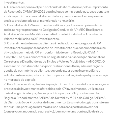
Investimentos.
O analista responsável pelo conteúdo deste relatório e pelo cumprimento
da Resolução CVM nº 20/2021 está indicado acima, sendo que, caso constem
a indicação de mais um analista no relatório, o responsável será o primeiro
analista credenciado a ser mencionado no relatório.
Os analistas da XP Investimentos estão obrigados ao cumprimento de
todas as regras previstas no Código de Conduta da APIMEC Brasil para o
Analista de Valores Mobiliários e na Política de Conduta dos Analistas de
Valores Mobiliários da XP Investimentos.
O atendimento de nossos clientes é realizado por empregados da XP
Investimentos ou por assessores de investimento que desempenham suas
atividades por meio da XP, em conformidade com a Resolução CVM nº
178/2023, os quais encontram-se registrados na Associação Nacional das
Corretoras e Distribuidoras de Títulos e Valores Mobiliários – ANCORD. O
assessor de investimento não pode realizar consultoria, administração ou
gestão de patrimônio de clientes, devendo atuar como intermediário e
solicitar autorização prévia do cliente para a realização de qualquer operação
no mercado de capitais.
Para fins de verificação da adequação do perfil do investidor aos serviços e
produtos de investimento oferecidos pela XP Investimentos, utilizamos a
metodologia de adequação dos produtos por portfólio, nos termos das
Regras e Procedimentos ANBIMA de Suitability nº 01 e do Código ANBIMA
de Distribuição de Produtos de Investimento. Essa metodologia consiste em
atribuir uma pontuação máxima de risco para cada perfil de investidor
(conservador, moderado e agressivo), bem como uma pontuação de risco