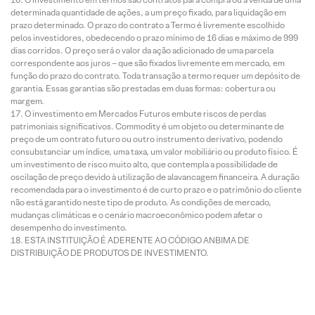
determinada quantidade de ações, a um preço fixado, para liquidação em
prazo determinado. O prazo do contrato a Termo é livremente escolhido
pelos investidores, obedecendo o prazo mínimo de 16 dias e máximo de 999
dias corridos. O preço será o valor da ação adicionado de uma parcela
correspondente aos juros – que são fixados livremente em mercado, em
função do prazo do contrato. Toda transação a termo requer um depósito de
garantia. Essas garantias são prestadas em duas formas: cobertura ou
margem.
O investimento em Mercados Futuros embute riscos de perdas
patrimoniais significativos. Commodity é um objeto ou determinante de
preço de um contrato futuro ou outro instrumento derivativo, podendo
consubstanciar um índice, uma taxa, um valor mobiliário ou produto físico. É
um investimento de risco muito alto, que contempla a possibilidade de
oscilação de preço devido à utilização de alavancagem financeira. A duração
recomendada para o investimento é de curto prazo e o patrimônio do cliente
não está garantido neste tipo de produto. As condições de mercado,
mudanças climáticas e o cenário macroeconômico podem afetar o
desempenho do investimento.
ESTA INSTITUIÇÃO É ADERENTE AO CÓDIGO ANBIMA DE
DISTRIBUIÇÃO DE PRODUTOS DE INVESTIMENTO.