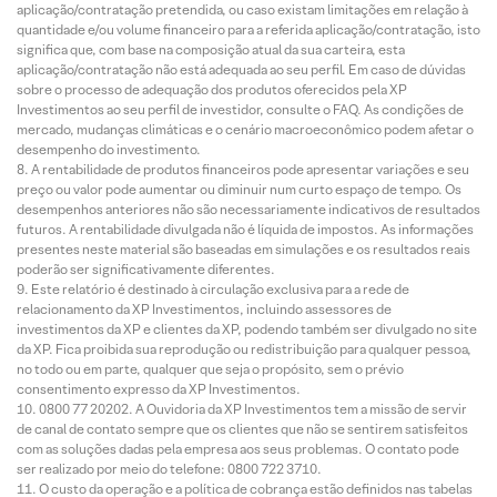
aplicação/contratação pretendida, ou caso existam limitações em relação à
quantidade e/ou volume financeiro para a referida aplicação/contratação, isto
significa que, com base na composição atual da sua carteira, esta
aplicação/contratação não está adequada ao seu perfil. Em caso de dúvidas
sobre o processo de adequação dos produtos oferecidos pela XP
Investimentos ao seu perfil de investidor, consulte o FAQ. As condições de
mercado, mudanças climáticas e o cenário macroeconômico podem afetar o
desempenho do investimento.
A rentabilidade de produtos financeiros pode apresentar variações e seu
preço ou valor pode aumentar ou diminuir num curto espaço de tempo. Os
desempenhos anteriores não são necessariamente indicativos de resultados
futuros. A rentabilidade divulgada não é líquida de impostos. As informações
presentes neste material são baseadas em simulações e os resultados reais
poderão ser significativamente diferentes.
Este relatório é destinado à circulação exclusiva para a rede de
relacionamento da XP Investimentos, incluindo assessores de
investimentos da XP e clientes da XP, podendo também ser divulgado no site
da XP. Fica proibida sua reprodução ou redistribuição para qualquer pessoa,
no todo ou em parte, qualquer que seja o propósito, sem o prévio
consentimento expresso da XP Investimentos.
0800 77 20202. A Ouvidoria da XP Investimentos tem a missão de servir
de canal de contato sempre que os clientes que não se sentirem satisfeitos
com as soluções dadas pela empresa aos seus problemas. O contato pode
ser realizado por meio do telefone: 0800 722 3710.
O custo da operação e a política de cobrança estão definidos nas tabelas