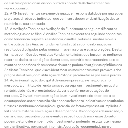
de custos operacionais disponibilizadas no site da XP Investimentos:
www.xpi.com.br.
A XP Investimentos se exime de qualquer responsabilidade por quaisquer
prejuízos, diretos ou indiretos, que venham a decorrer da utilização deste
relatório ou seu conteúdo.
A Avaliação Técnica e a Avaliação de Fundamentos seguem diferentes
metodologias de análise. A Análise Técnica é executada seguindo conceitos
como tendência, suporte, resistência, candles, volumes, médias móveis
entre outros. Já a Análise Fundamentalista utiliza como informação os
resultados divulgados pelas companhias emissoras e suas projeções. Desta
forma, as opiniões dos Analistas Fundamentalistas, que buscam os melhores
retornos dadas as condições de mercado, o cenário macroeconômico e os
eventos específicos da empresa e do setor, podem divergir das opiniões dos
Analistas Técnicos, que visam identificar os movimentos mais prováveis dos
preços dos ativos, com utilização de “stops” para limitar as possíveis perdas.
Ação é uma fração do capital de uma empresa que é negociada no
mercado. É um título de renda variável, ou seja, um investimento no qual a
rentabilidade não é preestabelecida, varia conforme as cotações de
mercado. O investimento em ações é um investimento de alto risco e os
desempenhos anteriores não são necessariamente indicativos de resultados
futuros e nenhuma declaração ou garantia, de forma expressa ou implícita, é
feita neste material em relação a desempenhos. As condições de mercado, o
cenário macroeconômico, os eventos específicos da empresa e do setor
podem afetar o desempenho do investimento, podendo resultar até mesmo
em significativas perdas patrimoniais. A duração recomendada para o