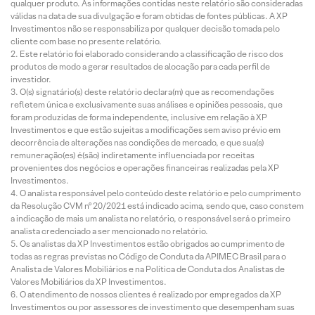
qualquer produto. As informações contidas neste relatório são consideradas
válidas na data de sua divulgação e foram obtidas de fontes públicas. A XP
Investimentos não se responsabiliza por qualquer decisão tomada pelo
cliente com base no presente relatório.
Este relatório foi elaborado considerando a classificação de risco dos
produtos de modo a gerar resultados de alocação para cada perfil de
investidor.
O(s) signatário(s) deste relatório declara(m) que as recomendações
refletem única e exclusivamente suas análises e opiniões pessoais, que
foram produzidas de forma independente, inclusive em relação à XP
Investimentos e que estão sujeitas a modificações sem aviso prévio em
decorrência de alterações nas condições de mercado, e que sua(s)
remuneração(es) é(são) indiretamente influenciada por receitas
provenientes dos negócios e operações financeiras realizadas pela XP
Investimentos.
O analista responsável pelo conteúdo deste relatório e pelo cumprimento
da Resolução CVM nº 20/2021 está indicado acima, sendo que, caso constem
a indicação de mais um analista no relatório, o responsável será o primeiro
analista credenciado a ser mencionado no relatório.
Os analistas da XP Investimentos estão obrigados ao cumprimento de
todas as regras previstas no Código de Conduta da APIMEC Brasil para o
Analista de Valores Mobiliários e na Política de Conduta dos Analistas de
Valores Mobiliários da XP Investimentos.
O atendimento de nossos clientes é realizado por empregados da XP
Investimentos ou por assessores de investimento que desempenham suas