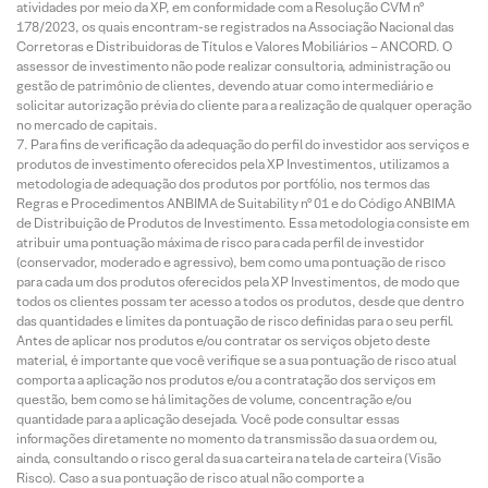
atividades por meio da XP, em conformidade com a Resolução CVM nº
178/2023, os quais encontram-se registrados na Associação Nacional das
Corretoras e Distribuidoras de Títulos e Valores Mobiliários – ANCORD. O
assessor de investimento não pode realizar consultoria, administração ou
gestão de patrimônio de clientes, devendo atuar como intermediário e
solicitar autorização prévia do cliente para a realização de qualquer operação
no mercado de capitais.
Para fins de verificação da adequação do perfil do investidor aos serviços e
produtos de investimento oferecidos pela XP Investimentos, utilizamos a
metodologia de adequação dos produtos por portfólio, nos termos das
Regras e Procedimentos ANBIMA de Suitability nº 01 e do Código ANBIMA
de Distribuição de Produtos de Investimento. Essa metodologia consiste em
atribuir uma pontuação máxima de risco para cada perfil de investidor
(conservador, moderado e agressivo), bem como uma pontuação de risco
para cada um dos produtos oferecidos pela XP Investimentos, de modo que
todos os clientes possam ter acesso a todos os produtos, desde que dentro
das quantidades e limites da pontuação de risco definidas para o seu perfil.
Antes de aplicar nos produtos e/ou contratar os serviços objeto deste
material, é importante que você verifique se a sua pontuação de risco atual
comporta a aplicação nos produtos e/ou a contratação dos serviços em
questão, bem como se há limitações de volume, concentração e/ou
quantidade para a aplicação desejada. Você pode consultar essas
informações diretamente no momento da transmissão da sua ordem ou,
ainda, consultando o risco geral da sua carteira na tela de carteira (Visão
Risco). Caso a sua pontuação de risco atual não comporte a