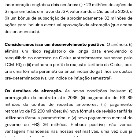
incorporação englobou dois cenários: (i) ~23 milhões de ações da
Simpar emitidas em favor da JSP, valorizando a Ciclus até 2026; e
(ii) um bônus de subscrição de aproximadamente 32 milhões de
ações para incluir a eventual aprovação da alteração (que acaba
de ser anunciada).
Consideramos isso um desenvolvimento positivo
. O anúncio: (i)
elimina um risco regulatório de longa data envolvendo o
reequilíbrio do contrato da Ciclus (anteriormente suspenso pelo
TCM-RJ); e (ii) melhora o perfil de reajuste tarifário da Ciclus, pois
cria uma fórmula paramétrica anual incluindo gatilhos de custos
pré-determinados (vs. um índice de inflação semestral).
Os detalhes da alteração.
As novas condições incluem: (i)
prorrogação do contrato até 2036; (ii) pagamento de R$ 89
milhões de contas de receitas anteriores; (iii) pagamento
retroativo de R$ 290 milhões; (iv) nova fórmula de revisão tarifária
utilizando fórmula paramétrica; e (v) novo pagamento mensal do
governo de ~R$ 36 milhões. Embora positivo, não vemos
vantagens financeiras nas nossas estimativas, uma vez que já