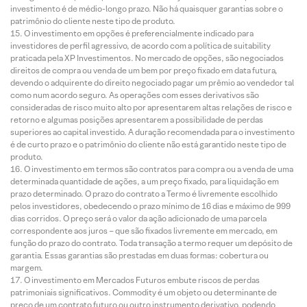
investimento é de médio-longo prazo. Não há quaisquer garantias sobre o
patrimônio do cliente neste tipo de produto.
O investimento em opções é preferencialmente indicado para
investidores de perfil agressivo, de acordo com a política de suitability
praticada pela XP Investimentos. No mercado de opções, são negociados
direitos de compra ou venda de um bem por preço fixado em data futura,
devendo o adquirente do direito negociado pagar um prêmio ao vendedor tal
como num acordo seguro. As operações com esses derivativos são
consideradas de risco muito alto por apresentarem altas relações de risco e
retorno e algumas posições apresentarem a possibilidade de perdas
superiores ao capital investido. A duração recomendada para o investimento
é de curto prazo e o patrimônio do cliente não está garantido neste tipo de
produto.
O investimento em termos são contratos para compra ou a venda de uma
determinada quantidade de ações, a um preço fixado, para liquidação em
prazo determinado. O prazo do contrato a Termo é livremente escolhido
pelos investidores, obedecendo o prazo mínimo de 16 dias e máximo de 999
dias corridos. O preço será o valor da ação adicionado de uma parcela
correspondente aos juros – que são fixados livremente em mercado, em
função do prazo do contrato. Toda transação a termo requer um depósito de
garantia. Essas garantias são prestadas em duas formas: cobertura ou
margem.
O investimento em Mercados Futuros embute riscos de perdas
patrimoniais significativos. Commodity é um objeto ou determinante de
preço de um contrato futuro ou outro instrumento derivativo, podendo