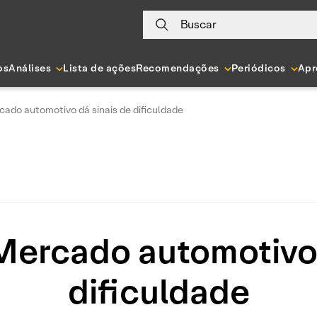
Buscar
os
Análises
Lista de ações
Recomendações
Periódicos
Apr
cado automotivo dá sinais de dificuldade
 Mercado automotivo 
dificuldade