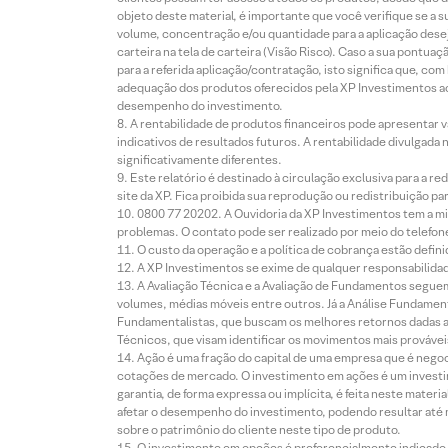
objeto deste material, é importante que você verifique se a
volume, concentração e/ou quantidade para a aplicação dese
carteira na tela de carteira (Visão Risco). Caso a sua pontu
para a referida aplicação/contratação, isto significa que, co
adequação dos produtos oferecidos pela XP Investimentos ao
desempenho do investimento.
A rentabilidade de produtos financeiros pode apresentar
indicativos de resultados futuros. A rentabilidade divulgada
significativamente diferentes.
Este relatório é destinado à circulação exclusiva para a 
site da XP. Fica proibida sua reprodução ou redistribuição p
0800 77 20202. A Ouvidoria da XP Investimentos tem a mi
problemas. O contato pode ser realizado por meio do telefon
O custo da operação e a política de cobrança estão defini
A XP Investimentos se exime de qualquer responsabilidade
A Avaliação Técnica e a Avaliação de Fundamentos seguem
volumes, médias móveis entre outros. Já a Análise Fundament
Fundamentalistas, que buscam os melhores retornos dadas as
Técnicos, que visam identificar os movimentos mais prováveis 
Ação é uma fração do capital de uma empresa que é negoci
cotações de mercado. O investimento em ações é um investi
garantia, de forma expressa ou implícita, é feita neste ma
afetar o desempenho do investimento, podendo resultar até 
sobre o patrimônio do cliente neste tipo de produto.
O investimento em opções é preferencialmente indicado pa