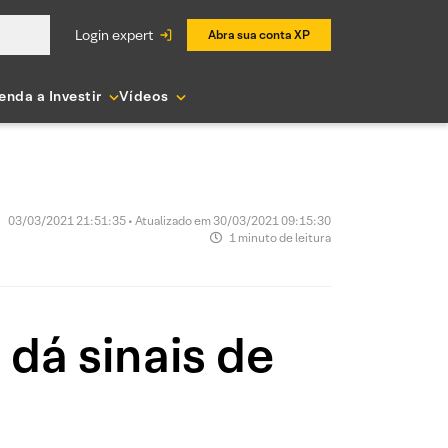
login expert
Abra sua conta XP
enda a Investir
Vídeos
03/03/2021 21:51:35 • Atualizado em 30/03/2021 09:15:30
1 minuto de leitura
dá sinais de