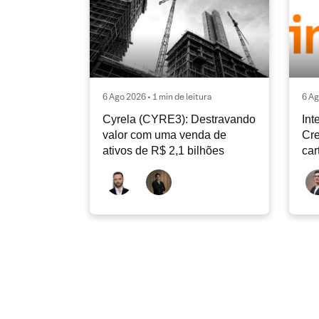
6 Ago 2026 • 1 min de leitura
6 Ag
Cyrela (CYRE3): Destravando
Int
valor com uma venda de
Cre
ativos de R$ 2,1 bilhões
car
con
de