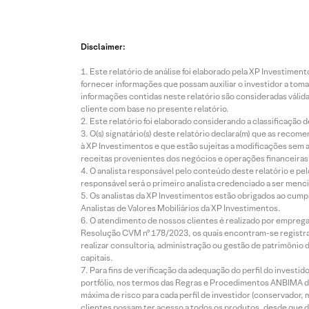
Disclaimer:
Este relatório de análise foi elaborado pela XP Investim
fornecer informações que possam auxiliar o investidor a toma
informações contidas neste relatório são consideradas válida
cliente com base no presente relatório.
Este relatório foi elaborado considerando a classificação d
O(s) signatário(s) deste relatório declara(m) que as reco
à XP Investimentos e que estão sujeitas a modificações sem 
receitas provenientes dos negócios e operações financeiras 
O analista responsável pelo conteúdo deste relatório e pe
responsável será o primeiro analista credenciado a ser menci
Os analistas da XP Investimentos estão obrigados ao cumpr
Analistas de Valores Mobiliários da XP Investimentos.
O atendimento de nossos clientes é realizado por empreg
Resolução CVM nº 178/2023, os quais encontram-se registrad
realizar consultoria, administração ou gestão de patrimônio 
capitais.
Para fins de verificação da adequação do perfil do invest
portfólio, nos termos das Regras e Procedimentos ANBIMA de
máxima de risco para cada perfil de investidor (conservado
clientes possam ter acesso a todos os produtos, desde que de