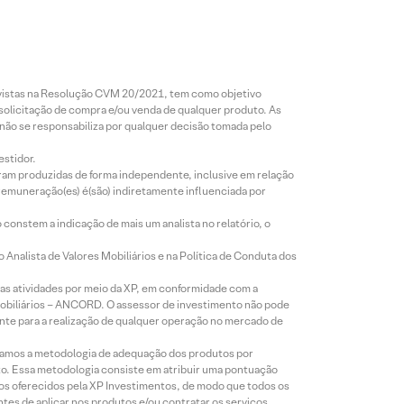
revistas na Resolução CVM 20/2021, tem como objetivo
 solicitação de compra e/ou venda de qualquer produto. As
 não se responsabiliza por qualquer decisão tomada pelo
estidor.
foram produzidas de forma independente, inclusive em relação
 remuneração(es) é(são) indiretamente influenciada por
constem a indicação de mais um analista no relatório, o
Analista de Valores Mobiliários e na Política de Conduta dos
s atividades por meio da XP, em conformidade com a
Mobiliários – ANCORD. O assessor de investimento não pode
iente para a realização de qualquer operação no mercado de
lizamos a metodologia de adequação dos produtos por
to. Essa metodologia consiste em atribuir uma pontuação
tos oferecidos pela XP Investimentos, de modo que todos os
ntes de aplicar nos produtos e/ou contratar os serviços