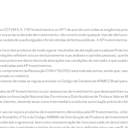
entos CCTVM S.A. (“XP Investimentos ou XP”) de acordo com todas as exigências p
r sua própria decisão de investimento, não constituindo qualquer tipo de oferta ou
s na data de sua divulgação e foram obtidas de fontes públicas. A XP Investimentos
e risco dos produtos de modo a gerar resultados de alocação para cada perfil de inv
mendações refletem única e exclusivamente suas análises e opiniões pessoais, que 
aviso prévio em decorrência de alterações nas condições de mercado, e que sua(s)
realizadas pela XP Investimentos.
lo cumprimento da Resolução CVM nº 20/2021 está indicado acima, sendo que, caso 
onado no relatório.
imento de todas as regras previstas no Código de Conduta da APIMEC Brasil para o 
ados da XP Investimentos ou por assessores de investimento que desempenham sua
os na Associação Nacional das Corretoras e Distribuidoras de Títulos e Valores 
de clientes, devendo atuar como intermediário e solicitar autorização prévia do cl
idor aos serviços e produtos de investimento oferecidos pela XP Investimentos, uti
 Suitability nº 01 e do Código ANBIMA de Distribuição de Produtos de Investimen
r, moderado e agressivo), bem como uma pontuação de risco para cada um dos produ
ntro das quantidades e limites da pontuação de risco definidas para o seu perfil. A