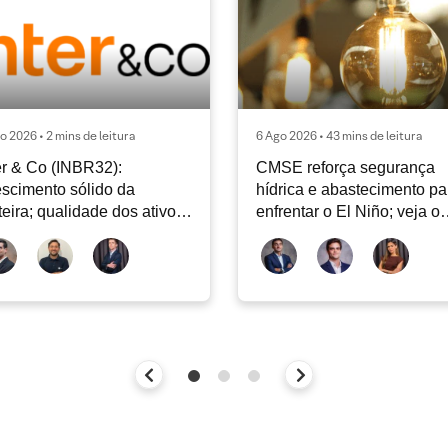
o 2026 • 2 mins de leitura
6 Ago 2026 • 43 mins de leitura
er & Co (INBR32):
CMSE reforça segurança
scimento sólido da
hídrica e abastecimento pa
teira; qualidade dos ativos
enfrentar o El Niño; veja o
tinua sendo o principal
Radar Energia XP | Agosto
bate