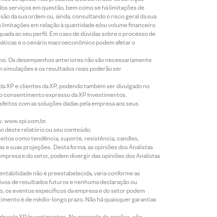
 dos serviços em questão, bem como se há limitações de
o da sua ordem ou, ainda, consultando o risco geral da sua
m limitações em relação à quantidade e/ou volume financeiro
equada ao seu perfil. Em caso de dúvidas sobre o processo de
imáticas e o cenário macroeconômico podem afetar o
empo. Os desempenhos anteriores não são necessariamente
m simulações e os resultados reais poderão ser
 da XP e clientes da XP, podendo também ser divulgado no
évio consentimento expresso da XP Investimentos.
isfeitos com as soluções dadas pela empresa aos seus
s: www.xpi.com.br.
ão deste relatório ou seu conteúdo.
eitos como tendência, suporte, resistência, candles,
s e suas projeções. Desta forma, as opiniões dos Analistas
presa e do setor, podem divergir das opiniões dos Analistas
entabilidade não é preestabelecida, varia conforme as
ivos de resultados futuros e nenhuma declaração ou
co, os eventos específicos da empresa e do setor podem
timento é de médio-longo prazo. Não há quaisquer garantias
icada pela XP Investimentos. No mercado de opções, são