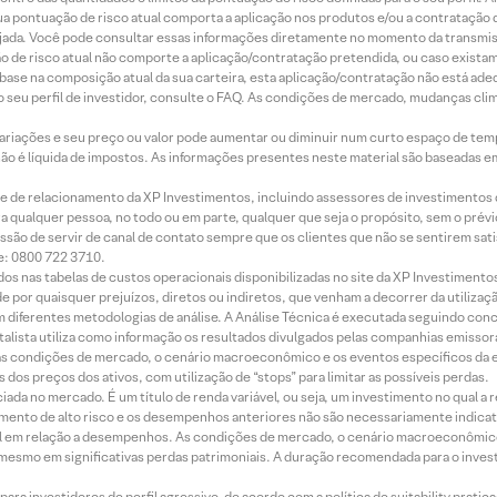
 sua pontuação de risco atual comporta a aplicação nos produtos e/ou a contratação
jada. Você pode consultar essas informações diretamente no momento da transmissã
ação de risco atual não comporte a aplicação/contratação pretendida, ou caso exista
m base na composição atual da sua carteira, esta aplicação/contratação não está ad
 seu perfil de investidor, consulte o FAQ. As condições de mercado, mudanças cl
 variações e seu preço ou valor pode aumentar ou diminuir num curto espaço de t
 não é líquida de impostos. As informações presentes neste material são baseadas e
rede de relacionamento da XP Investimentos, incluindo assessores de investimentos
ara qualquer pessoa, no todo ou em parte, qualquer que seja o propósito, sem o pr
ssão de servir de canal de contato sempre que os clientes que não se sentirem sat
e: 0800 722 3710.
dos nas tabelas de custos operacionais disponibilizadas no site da XP Investimento
 por quaisquer prejuízos, diretos ou indiretos, que venham a decorrer da utilizaç
 diferentes metodologias de análise. A Análise Técnica é executada seguindo conc
alista utiliza como informação os resultados divulgados pelas companhias emissora
 condições de mercado, o cenário macroeconômico e os eventos específicos da em
dos preços dos ativos, com utilização de “stops” para limitar as possíveis perdas.
ada no mercado. É um título de renda variável, ou seja, um investimento no qual a r
mento de alto risco e os desempenhos anteriores não são necessariamente indicat
terial em relação a desempenhos. As condições de mercado, o cenário macroeconômi
mesmo em significativas perdas patrimoniais. A duração recomendada para o inves
ra investidores de perfil agressivo, de acordo com a política de suitability prat