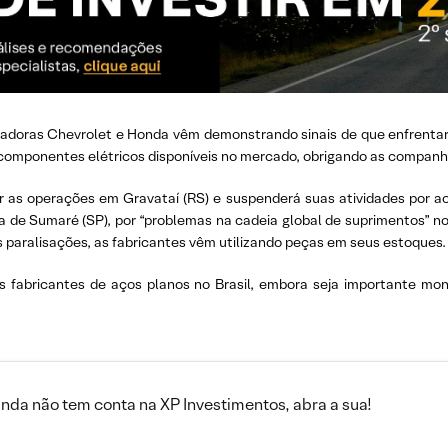
tadoras Chevrolet e Honda vêm demonstrando sinais de que enfrentar
 componentes elétricos disponíveis no mercado, obrigando as companhia
er as operações em Gravataí (RS) e suspenderá suas atividades por
a de Sumaré (SP), por “problemas na cadeia global de suprimentos” no 
s paralisações, as fabricantes vêm utilizando peças em seus estoques.
os fabricantes de aços planos no Brasil, embora seja importante mon
inda não tem conta na XP Investimentos, abra a sua!