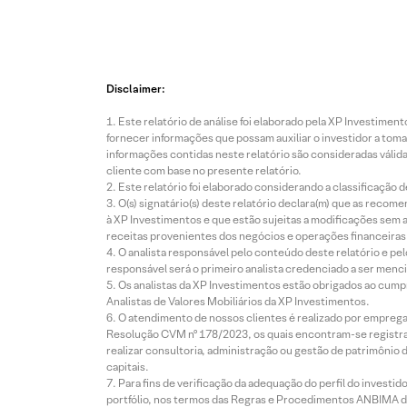
Disclaimer:
Este relatório de análise foi elaborado pela XP Investim
fornecer informações que possam auxiliar o investidor a toma
informações contidas neste relatório são consideradas válida
cliente com base no presente relatório.
Este relatório foi elaborado considerando a classificação d
O(s) signatário(s) deste relatório declara(m) que as reco
à XP Investimentos e que estão sujeitas a modificações sem 
receitas provenientes dos negócios e operações financeiras 
O analista responsável pelo conteúdo deste relatório e pe
responsável será o primeiro analista credenciado a ser menci
Os analistas da XP Investimentos estão obrigados ao cumpr
Analistas de Valores Mobiliários da XP Investimentos.
O atendimento de nossos clientes é realizado por empreg
Resolução CVM nº 178/2023, os quais encontram-se registrad
realizar consultoria, administração ou gestão de patrimônio 
capitais.
Para fins de verificação da adequação do perfil do invest
portfólio, nos termos das Regras e Procedimentos ANBIMA de