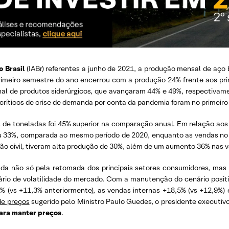
o Brasil
(IABr) referentes a junho de 2021, a produção mensal de aço 
imeiro semestre do ano encerrou com a produção 24% frente aos p
nal de produtos siderúrgicos, que avançaram 44% e 49%, respectivame
críticos de crise de demanda por conta da pandemia foram no primeir
 de toneladas foi 45% superior na comparação anual. Em relação ao
 33%, comparada ao mesmo período de 2020, enquanto as vendas no m
ção civil, tiveram alta produção de 30%, além de um aumento 36% nas
ada não só pela retomada dos principais setores consumidores, ma
io de volatilidade do mercado. Com a manutenção do cenário positiv
% (vs +11,3% anteriormente), as vendas internas +18,5% (vs +12,9%) 
de preços
sugerido pelo Ministro Paulo Guedes, o presidente executivo
para manter preços
.