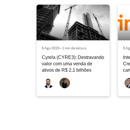
6 Ago 2026 • 1 min de leitura
6 Ag
Cyrela (CYRE3): Destravando
Int
valor com uma venda de
Cre
ativos de R$ 2,1 bilhões
car
con
de