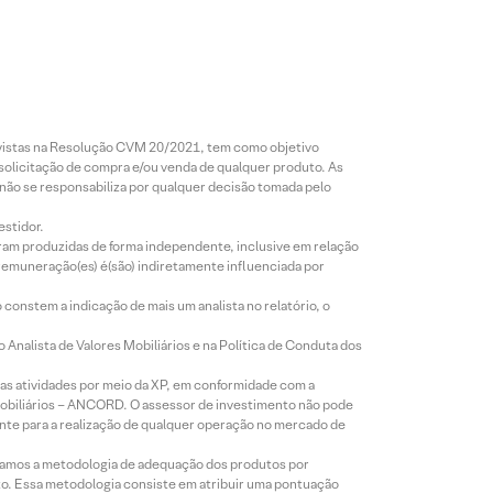
revistas na Resolução CVM 20/2021, tem como objetivo
 solicitação de compra e/ou venda de qualquer produto. As
 não se responsabiliza por qualquer decisão tomada pelo
estidor.
foram produzidas de forma independente, inclusive em relação
 remuneração(es) é(são) indiretamente influenciada por
constem a indicação de mais um analista no relatório, o
Analista de Valores Mobiliários e na Política de Conduta dos
s atividades por meio da XP, em conformidade com a
Mobiliários – ANCORD. O assessor de investimento não pode
iente para a realização de qualquer operação no mercado de
lizamos a metodologia de adequação dos produtos por
to. Essa metodologia consiste em atribuir uma pontuação