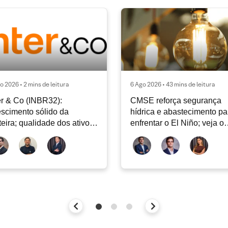
o 2026 • 2 mins de leitura
6 Ago 2026 • 43 mins de leitura
er & Co (INBR32):
CMSE reforça segurança
scimento sólido da
hídrica e abastecimento pa
teira; qualidade dos ativos
enfrentar o El Niño; veja o
tinua sendo o principal
Radar Energia XP | Agosto
bate