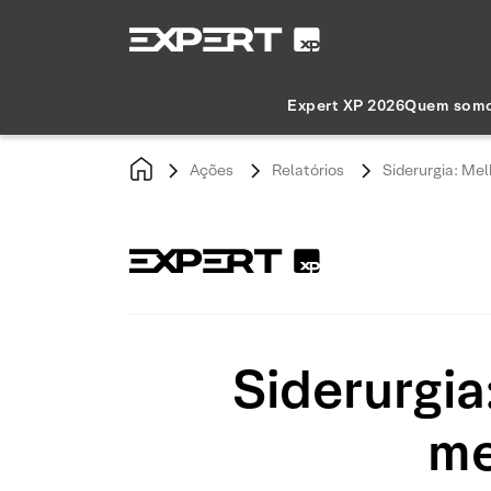
Expert XP 2026
Quem som
Ações
Relatórios
Siderurgia: Me
Siderurgia
me