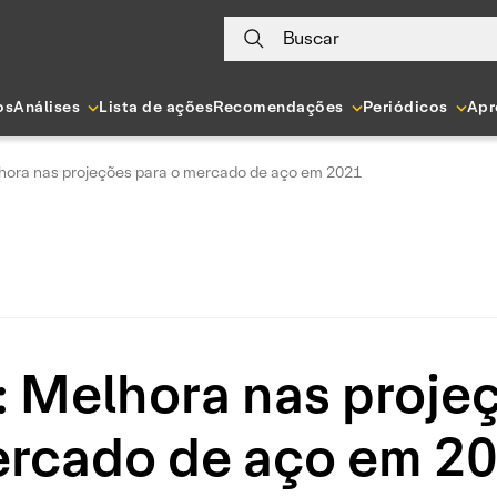
Buscar
os
Análises
Lista de ações
Recomendações
Periódicos
Apr
lhora nas projeções para o mercado de aço em 2021
: Melhora nas proje
rcado de aço em 2