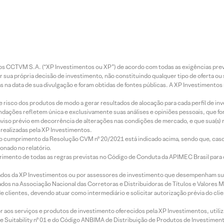
entos CCTVM S.A. (“XP Investimentos ou XP”) de acordo com todas as exigências p
r sua própria decisão de investimento, não constituindo qualquer tipo de oferta ou
s na data de sua divulgação e foram obtidas de fontes públicas. A XP Investimentos
e risco dos produtos de modo a gerar resultados de alocação para cada perfil de inv
mendações refletem única e exclusivamente suas análises e opiniões pessoais, que 
aviso prévio em decorrência de alterações nas condições de mercado, e que sua(s)
realizadas pela XP Investimentos.
lo cumprimento da Resolução CVM nº 20/2021 está indicado acima, sendo que, caso 
onado no relatório.
imento de todas as regras previstas no Código de Conduta da APIMEC Brasil para o 
ados da XP Investimentos ou por assessores de investimento que desempenham sua
os na Associação Nacional das Corretoras e Distribuidoras de Títulos e Valores 
de clientes, devendo atuar como intermediário e solicitar autorização prévia do cl
idor aos serviços e produtos de investimento oferecidos pela XP Investimentos, uti
 Suitability nº 01 e do Código ANBIMA de Distribuição de Produtos de Investimen