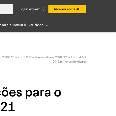
login expert
Abra sua conta XP
enda a Investir
Vídeos
23/07/2021 08:33:55 • Atualizado em 23/07/2021 08:54:58
2 minutos de leitura
ções para o
021