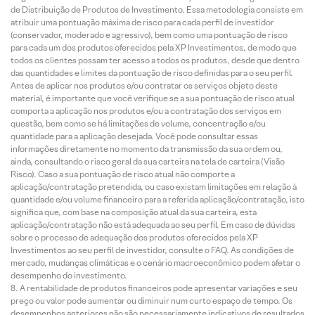
de Distribuição de Produtos de Investimento. Essa metodologia consiste em
atribuir uma pontuação máxima de risco para cada perfil de investidor
(conservador, moderado e agressivo), bem como uma pontuação de risco
para cada um dos produtos oferecidos pela XP Investimentos, de modo que
todos os clientes possam ter acesso a todos os produtos, desde que dentro
das quantidades e limites da pontuação de risco definidas para o seu perfil.
Antes de aplicar nos produtos e/ou contratar os serviços objeto deste
material, é importante que você verifique se a sua pontuação de risco atual
comporta a aplicação nos produtos e/ou a contratação dos serviços em
questão, bem como se há limitações de volume, concentração e/ou
quantidade para a aplicação desejada. Você pode consultar essas
informações diretamente no momento da transmissão da sua ordem ou,
ainda, consultando o risco geral da sua carteira na tela de carteira (Visão
Risco). Caso a sua pontuação de risco atual não comporte a
aplicação/contratação pretendida, ou caso existam limitações em relação à
quantidade e/ou volume financeiro para a referida aplicação/contratação, isto
significa que, com base na composição atual da sua carteira, esta
aplicação/contratação não está adequada ao seu perfil. Em caso de dúvidas
sobre o processo de adequação dos produtos oferecidos pela XP
Investimentos ao seu perfil de investidor, consulte o FAQ. As condições de
mercado, mudanças climáticas e o cenário macroeconômico podem afetar o
desempenho do investimento.
A rentabilidade de produtos financeiros pode apresentar variações e seu
preço ou valor pode aumentar ou diminuir num curto espaço de tempo. Os
desempenhos anteriores não são necessariamente indicativos de resultados