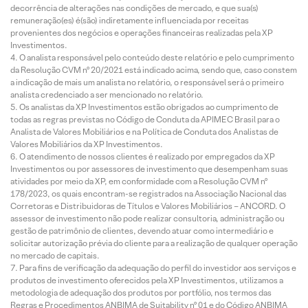
decorrência de alterações nas condições de mercado, e que sua(s)
remuneração(es) é(são) indiretamente influenciada por receitas
provenientes dos negócios e operações financeiras realizadas pela XP
Investimentos.
O analista responsável pelo conteúdo deste relatório e pelo cumprimento
da Resolução CVM nº 20/2021 está indicado acima, sendo que, caso constem
a indicação de mais um analista no relatório, o responsável será o primeiro
analista credenciado a ser mencionado no relatório.
Os analistas da XP Investimentos estão obrigados ao cumprimento de
todas as regras previstas no Código de Conduta da APIMEC Brasil para o
Analista de Valores Mobiliários e na Política de Conduta dos Analistas de
Valores Mobiliários da XP Investimentos.
O atendimento de nossos clientes é realizado por empregados da XP
Investimentos ou por assessores de investimento que desempenham suas
atividades por meio da XP, em conformidade com a Resolução CVM nº
178/2023, os quais encontram-se registrados na Associação Nacional das
Corretoras e Distribuidoras de Títulos e Valores Mobiliários – ANCORD. O
assessor de investimento não pode realizar consultoria, administração ou
gestão de patrimônio de clientes, devendo atuar como intermediário e
solicitar autorização prévia do cliente para a realização de qualquer operação
no mercado de capitais.
Para fins de verificação da adequação do perfil do investidor aos serviços e
produtos de investimento oferecidos pela XP Investimentos, utilizamos a
metodologia de adequação dos produtos por portfólio, nos termos das
Regras e Procedimentos ANBIMA de Suitability nº 01 e do Código ANBIMA