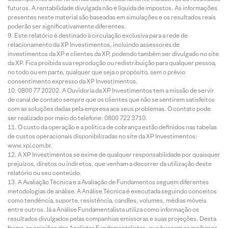
futuros. A rentabilidade divulgada não é líquida de impostos. As informações
presentes neste material são baseadas em simulações e os resultados reais
poderão ser significativamente diferentes.
Este relatório é destinado à circulação exclusiva para a rede de
relacionamento da XP Investimentos, incluindo assessores de
investimentos da XP e clientes da XP, podendo também ser divulgado no site
da XP. Fica proibida sua reprodução ou redistribuição para qualquer pessoa,
no todo ou em parte, qualquer que seja o propósito, sem o prévio
consentimento expresso da XP Investimentos.
0800 77 20202. A Ouvidoria da XP Investimentos tem a missão de servir
de canal de contato sempre que os clientes que não se sentirem satisfeitos
com as soluções dadas pela empresa aos seus problemas. O contato pode
ser realizado por meio do telefone: 0800 722 3710.
O custo da operação e a política de cobrança estão definidos nas tabelas
de custos operacionais disponibilizadas no site da XP Investimentos:
www.xpi.com.br.
A XP Investimentos se exime de qualquer responsabilidade por quaisquer
prejuízos, diretos ou indiretos, que venham a decorrer da utilização deste
relatório ou seu conteúdo.
A Avaliação Técnica e a Avaliação de Fundamentos seguem diferentes
metodologias de análise. A Análise Técnica é executada seguindo conceitos
como tendência, suporte, resistência, candles, volumes, médias móveis
entre outros. Já a Análise Fundamentalista utiliza como informação os
resultados divulgados pelas companhias emissoras e suas projeções. Desta
forma, as opiniões dos Analistas Fundamentalistas, que buscam os melhores