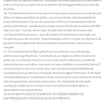
superiores ao capital investido. A duração recomendada para o investimento
é de curto prazo e o patrimônio do cliente não está garantido neste tipo de
produto.
O investimento em termos são contratos para compra ou a venda de uma
determinada quantidade de ações, a um preço fixado, para liquidação em
prazo determinado. O prazo do contrato a Termo é livremente escolhido
pelos investidores, obedecendo o prazo mínimo de 16 dias e máximo de 999
dias corridos. O preço será o valor da ação adicionado de uma parcela
correspondente aos juros – que são fixados livremente em mercado, em
função do prazo do contrato. Toda transação a termo requer um depósito de
garantia. Essas garantias são prestadas em duas formas: cobertura ou
margem.
O investimento em Mercados Futuros embute riscos de perdas
patrimoniais significativos. Commodity é um objeto ou determinante de
preço de um contrato futuro ou outro instrumento derivativo, podendo
consubstanciar um índice, uma taxa, um valor mobiliário ou produto físico. É
um investimento de risco muito alto, que contempla a possibilidade de
oscilação de preço devido à utilização de alavancagem financeira. A duração
recomendada para o investimento é de curto prazo e o patrimônio do cliente
não está garantido neste tipo de produto. As condições de mercado,
mudanças climáticas e o cenário macroeconômico podem afetar o
desempenho do investimento.
ESTA INSTITUIÇÃO É ADERENTE AO CÓDIGO ANBIMA DE
DISTRIBUIÇÃO DE PRODUTOS DE INVESTIMENTO.