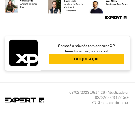
Se você ainda não tem conta na XP
Investimentos, abra a sua!
CLIQUE AQUI
03/02/2023 16:14:26 • Atualizado em
03/02/2023 17:15:30
5 minutos de leitura