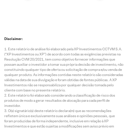
Disclaimer:
Este relatório de análise foi elaborado pela XP Investimentos CCTVM S.A.
(“XP Investimentos ou XP”) de acordo com todas as exigências previstas na
Resolução CVM 20/2021, tem como objetivo fornecer informações que
possam auxiliar o investidor a tomar sua própria decisão de investimento, não
constituindo qualquer tipo de oferta ou solicitação de compra e/ou venda de
qualquer produto. As informações contidas neste relatório são consideradas
válidas na data de sua divulgação e foram obtidas de fontes públicas. A XP
Investimentos não se responsabiliza por qualquer decisão tomada pelo
cliente com base no presente relatório.
Este relatório foi elaborado considerando a classificação de risco dos
produtos de modo a gerar resultados de alocação para cada perfil de
investidor.
O(s) signatário(s) deste relatório declara(m) que as recomendações
refletem única e exclusivamente suas análises e opiniões pessoais, que
foram produzidas de forma independente, inclusive em relação à XP
Investimentos e que estão sujeitas a modificações sem aviso prévio em