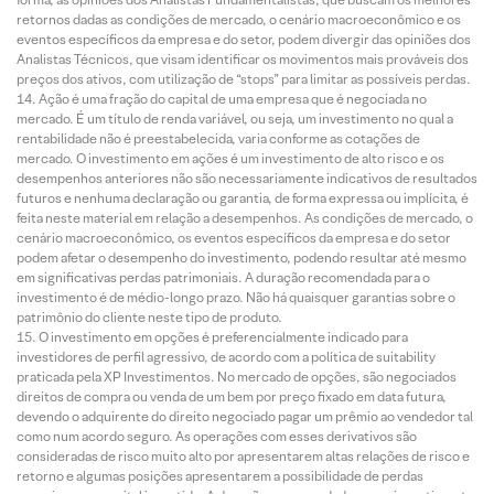
retornos dadas as condições de mercado, o cenário macroeconômico e os
eventos específicos da empresa e do setor, podem divergir das opiniões dos
Analistas Técnicos, que visam identificar os movimentos mais prováveis dos
preços dos ativos, com utilização de “stops” para limitar as possíveis perdas.
Ação é uma fração do capital de uma empresa que é negociada no
mercado. É um título de renda variável, ou seja, um investimento no qual a
rentabilidade não é preestabelecida, varia conforme as cotações de
mercado. O investimento em ações é um investimento de alto risco e os
desempenhos anteriores não são necessariamente indicativos de resultados
futuros e nenhuma declaração ou garantia, de forma expressa ou implícita, é
feita neste material em relação a desempenhos. As condições de mercado, o
cenário macroeconômico, os eventos específicos da empresa e do setor
podem afetar o desempenho do investimento, podendo resultar até mesmo
em significativas perdas patrimoniais. A duração recomendada para o
investimento é de médio-longo prazo. Não há quaisquer garantias sobre o
patrimônio do cliente neste tipo de produto.
O investimento em opções é preferencialmente indicado para
investidores de perfil agressivo, de acordo com a política de suitability
praticada pela XP Investimentos. No mercado de opções, são negociados
direitos de compra ou venda de um bem por preço fixado em data futura,
devendo o adquirente do direito negociado pagar um prêmio ao vendedor tal
como num acordo seguro. As operações com esses derivativos são
consideradas de risco muito alto por apresentarem altas relações de risco e
retorno e algumas posições apresentarem a possibilidade de perdas