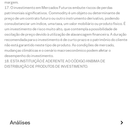
margem.
O investimento em Mercados Futuros embute riscos de perdas
patrimoniais significativos. Commodity é um objeto ou determinante de
preço de um contrato futuro ou outro instrumento derivativo, podendo
consubstanciar um índice, uma taxa, um valor mobiliário ou produto físico. É
um investimento de risco muito alto, que contempla a possibilidade de
oscilação de preço devido à utilização de alavancagem financeira. A duração
recomendada para o investimento é de curto prazo e o patrimônio do cliente
não está garantido neste tipo de produto. As condições de mercado,
mudanças climáticas e o cenário macroeconômico podem afetar o
desempenho do investimento.
ESTA INSTITUIÇÃO É ADERENTE AO CÓDIGO ANBIMA DE
DISTRIBUIÇÃO DE PRODUTOS DE INVESTIMENTO.
Análises