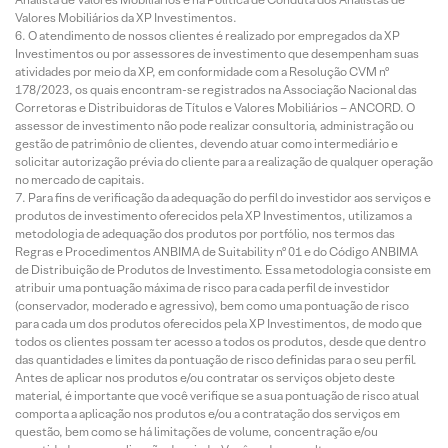
Valores Mobiliários da XP Investimentos.
O atendimento de nossos clientes é realizado por empregados da XP
Investimentos ou por assessores de investimento que desempenham suas
atividades por meio da XP, em conformidade com a Resolução CVM nº
178/2023, os quais encontram-se registrados na Associação Nacional das
Corretoras e Distribuidoras de Títulos e Valores Mobiliários – ANCORD. O
assessor de investimento não pode realizar consultoria, administração ou
gestão de patrimônio de clientes, devendo atuar como intermediário e
solicitar autorização prévia do cliente para a realização de qualquer operação
no mercado de capitais.
Para fins de verificação da adequação do perfil do investidor aos serviços e
produtos de investimento oferecidos pela XP Investimentos, utilizamos a
metodologia de adequação dos produtos por portfólio, nos termos das
Regras e Procedimentos ANBIMA de Suitability nº 01 e do Código ANBIMA
de Distribuição de Produtos de Investimento. Essa metodologia consiste em
atribuir uma pontuação máxima de risco para cada perfil de investidor
(conservador, moderado e agressivo), bem como uma pontuação de risco
para cada um dos produtos oferecidos pela XP Investimentos, de modo que
todos os clientes possam ter acesso a todos os produtos, desde que dentro
das quantidades e limites da pontuação de risco definidas para o seu perfil.
Antes de aplicar nos produtos e/ou contratar os serviços objeto deste
material, é importante que você verifique se a sua pontuação de risco atual
comporta a aplicação nos produtos e/ou a contratação dos serviços em
questão, bem como se há limitações de volume, concentração e/ou