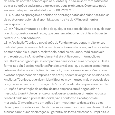
de canal de contato sempre que os clientes que não se sentirem satisfeitos
com as soluções dadas pela empresa aos seus problemas. O contato pode
ser realizado por meio do telefone: 0800 722 3710.
O custo da operação e a política de cobrança estão definidos nas tabelas
de custos operacionais disponibilizadas no site da XP Investimentos:
www.xpi.com.br.
A XP Investimentos se exime de qualquer responsabilidade por quaisquer
prejuízos, diretos ou indiretos, que venham a decorrer da utilização deste
relatório ou seu conteúdo.
A Avaliação Técnica e a Avaliação de Fundamentos seguem diferentes
metodologias de análise. A Análise Técnica é executada seguindo conceitos
como tendência, suporte, resistência, candles, volumes, médias móveis
entre outros. Já a Análise Fundamentalista utiliza como informação os
resultados divulgados pelas companhias emissoras e suas projeções. Desta
forma, as opiniões dos Analistas Fundamentalistas, que buscam os melhores
retornos dadas as condições de mercado, o cenário macroeconômico e os
eventos específicos da empresa e do setor, podem divergir das opiniões dos
Analistas Técnicos, que visam identificar os movimentos mais prováveis dos
preços dos ativos, com utilização de “stops” para limitar as possíveis perdas.
Ação é uma fração do capital de uma empresa que é negociada no
mercado. É um título de renda variável, ou seja, um investimento no qual a
rentabilidade não é preestabelecida, varia conforme as cotações de
mercado. O investimento em ações é um investimento de alto risco e os
desempenhos anteriores não são necessariamente indicativos de resultados
futuros e nenhuma declaração ou garantia, de forma expressa ou implícita, é