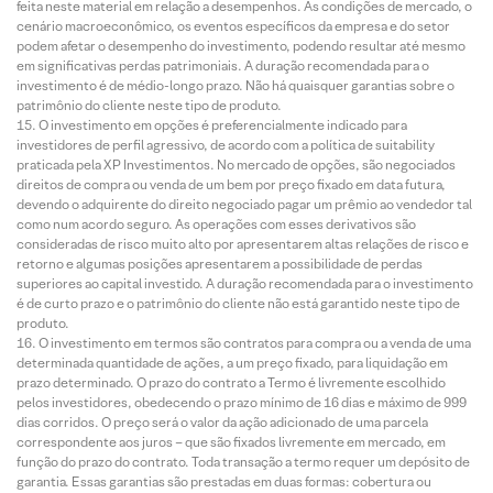
feita neste material em relação a desempenhos. As condições de mercado, o
cenário macroeconômico, os eventos específicos da empresa e do setor
podem afetar o desempenho do investimento, podendo resultar até mesmo
em significativas perdas patrimoniais. A duração recomendada para o
investimento é de médio-longo prazo. Não há quaisquer garantias sobre o
patrimônio do cliente neste tipo de produto.
O investimento em opções é preferencialmente indicado para
investidores de perfil agressivo, de acordo com a política de suitability
praticada pela XP Investimentos. No mercado de opções, são negociados
direitos de compra ou venda de um bem por preço fixado em data futura,
devendo o adquirente do direito negociado pagar um prêmio ao vendedor tal
como num acordo seguro. As operações com esses derivativos são
consideradas de risco muito alto por apresentarem altas relações de risco e
retorno e algumas posições apresentarem a possibilidade de perdas
superiores ao capital investido. A duração recomendada para o investimento
é de curto prazo e o patrimônio do cliente não está garantido neste tipo de
produto.
O investimento em termos são contratos para compra ou a venda de uma
determinada quantidade de ações, a um preço fixado, para liquidação em
prazo determinado. O prazo do contrato a Termo é livremente escolhido
pelos investidores, obedecendo o prazo mínimo de 16 dias e máximo de 999
dias corridos. O preço será o valor da ação adicionado de uma parcela
correspondente aos juros – que são fixados livremente em mercado, em
função do prazo do contrato. Toda transação a termo requer um depósito de
garantia. Essas garantias são prestadas em duas formas: cobertura ou