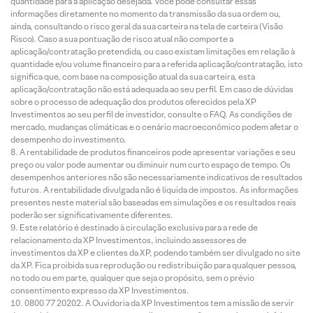
quantidade para a aplicação desejada. Você pode consultar essas
informações diretamente no momento da transmissão da sua ordem ou,
ainda, consultando o risco geral da sua carteira na tela de carteira (Visão
Risco). Caso a sua pontuação de risco atual não comporte a
aplicação/contratação pretendida, ou caso existam limitações em relação à
quantidade e/ou volume financeiro para a referida aplicação/contratação, isto
significa que, com base na composição atual da sua carteira, esta
aplicação/contratação não está adequada ao seu perfil. Em caso de dúvidas
sobre o processo de adequação dos produtos oferecidos pela XP
Investimentos ao seu perfil de investidor, consulte o FAQ. As condições de
mercado, mudanças climáticas e o cenário macroeconômico podem afetar o
desempenho do investimento.
A rentabilidade de produtos financeiros pode apresentar variações e seu
preço ou valor pode aumentar ou diminuir num curto espaço de tempo. Os
desempenhos anteriores não são necessariamente indicativos de resultados
futuros. A rentabilidade divulgada não é líquida de impostos. As informações
presentes neste material são baseadas em simulações e os resultados reais
poderão ser significativamente diferentes.
Este relatório é destinado à circulação exclusiva para a rede de
relacionamento da XP Investimentos, incluindo assessores de
investimentos da XP e clientes da XP, podendo também ser divulgado no site
da XP. Fica proibida sua reprodução ou redistribuição para qualquer pessoa,
no todo ou em parte, qualquer que seja o propósito, sem o prévio
consentimento expresso da XP Investimentos.
0800 77 20202. A Ouvidoria da XP Investimentos tem a missão de servir