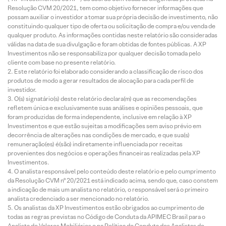
Resolução CVM 20/2021, tem como objetivo fornecer informações que
possam auxiliar o investidor a tomar sua própria decisão de investimento, não
constituindo qualquer tipo de oferta ou solicitação de compra e/ou venda de
qualquer produto. As informações contidas neste relatório são consideradas
válidas na data de sua divulgação e foram obtidas de fontes públicas. A XP
Investimentos não se responsabiliza por qualquer decisão tomada pelo
cliente com base no presente relatório.
Este relatório foi elaborado considerando a classificação de risco dos
produtos de modo a gerar resultados de alocação para cada perfil de
investidor.
O(s) signatário(s) deste relatório declara(m) que as recomendações
refletem única e exclusivamente suas análises e opiniões pessoais, que
foram produzidas de forma independente, inclusive em relação à XP
Investimentos e que estão sujeitas a modificações sem aviso prévio em
decorrência de alterações nas condições de mercado, e que sua(s)
remuneração(es) é(são) indiretamente influenciada por receitas
provenientes dos negócios e operações financeiras realizadas pela XP
Investimentos.
O analista responsável pelo conteúdo deste relatório e pelo cumprimento
da Resolução CVM nº 20/2021 está indicado acima, sendo que, caso constem
a indicação de mais um analista no relatório, o responsável será o primeiro
analista credenciado a ser mencionado no relatório.
Os analistas da XP Investimentos estão obrigados ao cumprimento de
todas as regras previstas no Código de Conduta da APIMEC Brasil para o
Analista de Valores Mobiliários e na Política de Conduta dos Analistas de