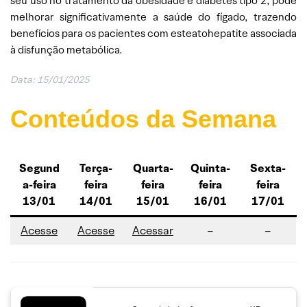
seu uso no tratamento da obesidade e diabetes tipo 2, pode
melhorar significativamente a saúde do fígado, trazendo
benefícios para os pacientes com esteatohepatite associada
à disfunção metabólica.
Data:
15/01/2025
Conteúdos da Semana
Segund
Terça-
Quarta-
Quinta-
Sexta-
a-feira
feira
feira
feira
feira
13/01
14/01
15/01
16/01
17/01
Acesse
Acesse
Acessar
–
–