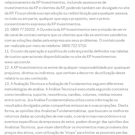
relacionamento da XP Investimentos, incluindo assessores de
investimentos da XP e clientes da XP, podendo também ser divulgado no site
da XP. Fica proibida sua reprodução ou redistribuição para qualquer pessoa,
no todo ou em parte, qualquer que seja o propósito, sem o prévio
consentimento expresso da XP Investimentos.
0800 77 20202. A Ouvidoria da XP Investimentos tem a missão de servir
de canal de contato sempre que os clientes que não se sentirem satisfeitos
com as soluções dadas pela empresa aos seus problemas. O contato pode
ser realizado por meio do telefone: 0800 722 3710.
O custo da operação e a política de cobrança estão definidos nas tabelas
de custos operacionais disponibilizadas no site da XP Investimentos:
www.xpi.com.br.
A XP Investimentos se exime de qualquer responsabilidade por quaisquer
prejuízos, diretos ou indiretos, que venham a decorrer da utilização deste
relatório ou seu conteúdo.
A Avaliação Técnica e a Avaliação de Fundamentos seguem diferentes
metodologias de análise. A Análise Técnica é executada seguindo conceitos
como tendência, suporte, resistência, candles, volumes, médias móveis
entre outros. Já a Análise Fundamentalista utiliza como informação os
resultados divulgados pelas companhias emissoras e suas projeções. Desta
forma, as opiniões dos Analistas Fundamentalistas, que buscam os melhores
retornos dadas as condições de mercado, o cenário macroeconômico e os
eventos específicos da empresa e do setor, podem divergir das opiniões dos
Analistas Técnicos, que visam identificar os movimentos mais prováveis dos
preços dos ativos, com utilização de “stops” para limitar as possíveis perdas.