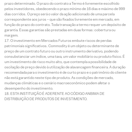
prazo determinado. O prazo do contrato a Termo é livremente escolhido
pelos investidores, obedecendo o prazo mínimo de 16 dias e máximo de 999
dias corridos. O preço será o valor da ação adicionado de uma parcela
correspondente aos juros – que são fixados livremente em mercado, em
função do prazo do contrato. Toda transação a termo requer um depósito de
garantia. Essas garantias são prestadas em duas formas: cobertura ou
margem.
O investimento em Mercados Futuros embute riscos de perdas
patrimoniais significativos. Commodity é um objeto ou determinante de
preço de um contrato futuro ou outro instrumento derivativo, podendo
consubstanciar um índice, uma taxa, um valor mobiliário ou produto físico. É
um investimento de risco muito alto, que contempla a possibilidade de
oscilação de preço devido à utilização de alavancagem financeira. A duração
recomendada para o investimento é de curto prazo e o patrimônio do cliente
não está garantido neste tipo de produto. As condições de mercado,
mudanças climáticas e o cenário macroeconômico podem afetar o
desempenho do investimento.
ESTA INSTITUIÇÃO É ADERENTE AO CÓDIGO ANBIMA DE
DISTRIBUIÇÃO DE PRODUTOS DE INVESTIMENTO.