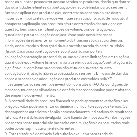
todos os clientes possam ter acesso a todos os produtos, desde que dentro
das quantidades e limites da pontuação de risco definidas para o seu perfil.
Antes de aplicar nos produtos e/ou contratar os serviços objeto deste
material, é importante que você verifique se a sua pontuação de risco atual
comporta a aplicação nos produtos e/ou a contratação dos serviços em
questão, bem como se há limitações de volume, concentração e/ou
quantidade para a aplicação desejada. Você pode consultar essas
informações diretamente no momento da transmissão da sua ordem ou,
ainda, consultando o risco geral da sua carteira na tela de carteira (Visão
Risco). Caso a sua pontuação de risco atual não comporte a
aplicação/contratação pretendida, ou caso existam limitações em relação à
quantidade e/ou volume financeiro para a referida aplicação/contratação, isto
significa que, com base na composição atual da sua carteira, esta
aplicação/contratação não está adequada ao seu perfil. Em caso de dúvidas
sobre o processo de adequação dos produtos oferecidos pela XP
Investimentos ao seu perfil de investidor, consulte o FAQ. As condições de
mercado, mudanças climáticas e o cenário macroeconômico podem afetar o
desempenho do investimento.
A rentabilidade de produtos financeiros pode apresentar variações e seu
preço ou valor pode aumentar ou diminuir num curto espaço de tempo. Os
desempenhos anteriores não são necessariamente indicativos de resultados
futuros. A rentabilidade divulgada não é líquida de impostos. As informações
presentes neste material são baseadas em simulações e os resultados reais
poderão ser significativamente diferentes.
Este relatório é destinado à circulação exclusiva para a rede de