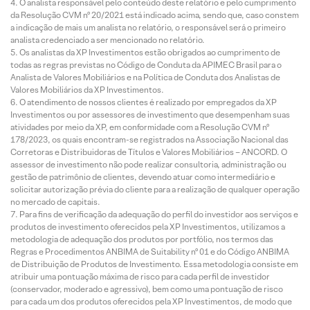
O analista responsável pelo conteúdo deste relatório e pelo cumprimento
da Resolução CVM nº 20/2021 está indicado acima, sendo que, caso constem
a indicação de mais um analista no relatório, o responsável será o primeiro
analista credenciado a ser mencionado no relatório.
Os analistas da XP Investimentos estão obrigados ao cumprimento de
todas as regras previstas no Código de Conduta da APIMEC Brasil para o
Analista de Valores Mobiliários e na Política de Conduta dos Analistas de
Valores Mobiliários da XP Investimentos.
O atendimento de nossos clientes é realizado por empregados da XP
Investimentos ou por assessores de investimento que desempenham suas
atividades por meio da XP, em conformidade com a Resolução CVM nº
178/2023, os quais encontram-se registrados na Associação Nacional das
Corretoras e Distribuidoras de Títulos e Valores Mobiliários – ANCORD. O
assessor de investimento não pode realizar consultoria, administração ou
gestão de patrimônio de clientes, devendo atuar como intermediário e
solicitar autorização prévia do cliente para a realização de qualquer operação
no mercado de capitais.
Para fins de verificação da adequação do perfil do investidor aos serviços e
produtos de investimento oferecidos pela XP Investimentos, utilizamos a
metodologia de adequação dos produtos por portfólio, nos termos das
Regras e Procedimentos ANBIMA de Suitability nº 01 e do Código ANBIMA
de Distribuição de Produtos de Investimento. Essa metodologia consiste em
atribuir uma pontuação máxima de risco para cada perfil de investidor
(conservador, moderado e agressivo), bem como uma pontuação de risco
para cada um dos produtos oferecidos pela XP Investimentos, de modo que