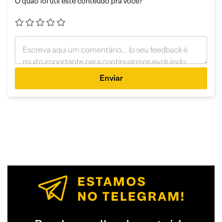
O quão foi útil este conteúdo pra você?
Enviar