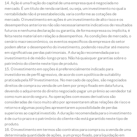
Ação é uma fração do capital de uma empresa que é negociada no
mercado. É um título de renda variável, ou seja, um investimento no qual a
rentabilidade não é preestabelecida, varia conforme as cotações de
mercado. O investimento em ações é um investimento de alto risco e os
desempenhos anteriores não são necessariamente indicativos de resultados
futuros e nenhuma declaração ou garantia, de forma expressa ou implícita, é
feita neste material em relação a desempenhos. As condições de mercado, o
cenário macroeconômico, os eventos específicos da empresa e do setor
podem afetar o desempenho do investimento, podendo resultar até mesmo
em significativas perdas patrimoniais. A duração recomendada para o
investimento é de médio-longo prazo. Não há quaisquer garantias sobre o
patrimônio do cliente neste tipo de produto.
O investimento em opções é preferencialmente indicado para
investidores de perfil agressivo, de acordo com a política de suitability
praticada pela XP Investimentos. No mercado de opções, são negociados
direitos de compra ou venda de um bem por preço fixado em data futura,
devendo o adquirente do direito negociado pagar um prêmio ao vendedor tal
como num acordo seguro. As operações com esses derivativos são
consideradas de risco muito alto por apresentarem altas relações de risco e
retorno e algumas posições apresentarem a possibilidade de perdas
superiores ao capital investido. A duração recomendada para o investimento
é de curto prazo e o patrimônio do cliente não está garantido neste tipo de
produto.
O investimento em termos são contratos para compra ou a venda de uma
determinada quantidade de ações, a um preço fixado, para liquidação em