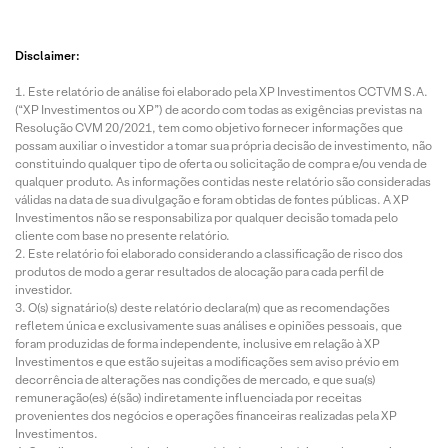
Disclaimer:
Este relatório de análise foi elaborado pela XP Investimentos CCTVM S.A.
(“XP Investimentos ou XP”) de acordo com todas as exigências previstas na
Resolução CVM 20/2021, tem como objetivo fornecer informações que
possam auxiliar o investidor a tomar sua própria decisão de investimento, não
constituindo qualquer tipo de oferta ou solicitação de compra e/ou venda de
qualquer produto. As informações contidas neste relatório são consideradas
válidas na data de sua divulgação e foram obtidas de fontes públicas. A XP
Investimentos não se responsabiliza por qualquer decisão tomada pelo
cliente com base no presente relatório.
Este relatório foi elaborado considerando a classificação de risco dos
produtos de modo a gerar resultados de alocação para cada perfil de
investidor.
O(s) signatário(s) deste relatório declara(m) que as recomendações
refletem única e exclusivamente suas análises e opiniões pessoais, que
foram produzidas de forma independente, inclusive em relação à XP
Investimentos e que estão sujeitas a modificações sem aviso prévio em
decorrência de alterações nas condições de mercado, e que sua(s)
remuneração(es) é(são) indiretamente influenciada por receitas
provenientes dos negócios e operações financeiras realizadas pela XP
Investimentos.